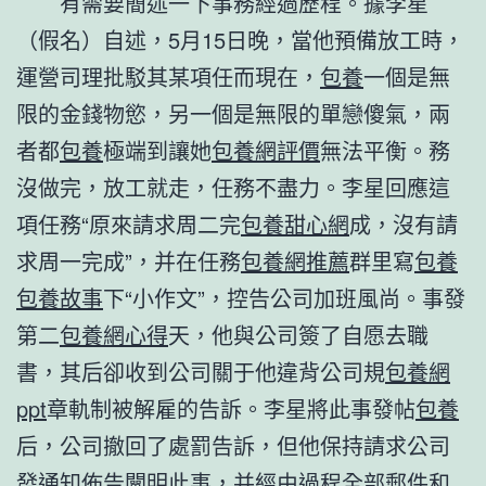
有需要簡述一下事務經過歷程。據李星
（假名）自述，5月15日晚，當他預備放工時，
運營司理批駁其某項任而現在，
包養
一個是無
限的金錢物慾，另一個是無限的單戀傻氣，兩
者都
包養
極端到讓她
包養網評價
無法平衡。務
沒做完，放工就走，任務不盡力。李星回應這
項任務“原來請求周二完
包養甜心網
成，沒有請
求周一完成”，并在任務
包養網推薦
群里寫
包養
包養故事
下“小作文”，控告公司加班風尚。事發
第二
包養網心得
天，他與公司簽了自愿去職
書，其后卻收到公司關于他違背公司規
包養網
ppt
章軌制被解雇的告訴。李星將此事發帖
包養
后，公司撤回了處罰告訴，但他保持請求公司
發通知佈告闡明此事，并經由過程全部郵件和