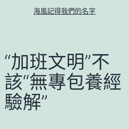
跳
海風記得我們的名字
至
主
要
內
容
“加班文明”不
該“無專包養經
驗解”