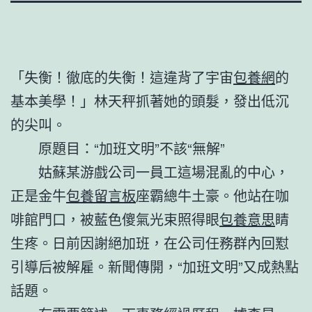
「失衡！徹底的失衡！這違背了宇宙
包養網
的
基本美學！」林天秤抓著她的頭髮，發出低沉
的尖叫。
原題目：“加班文明”不該“無解”
姑蘇某游戲公司一員工這場混亂的中心，
正是金牛
包養留言板
座霸總牛土豪。他站在咖
啡館門口，被藍色傻氣光束照得眼
包養意思
睛
生疼。日前因謝絕加班，在公司任務群內回懟
引導后被解雇。新聞傳開，“加班文明”又成熱點
話題。