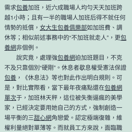
需求
包養
加班，近六成職場人均勻天天加班跨
越1小時；且有一半的職場人加班后得不就任何
情勢的抵償，
女大生包養俱樂部
如加班費、調
休等；相似前述事務中的“不加班就走人”，更
包
養網
非個例。
說究竟，處理強
包養網
迫加班題目，不克
不及只靠個別“硬剛”。休息者歇息權受憲法保證
包養
，《休息法》等也對此作出明白規則。可
是，對比實際看，當下最年夜痛點還在
包養網
單次
于，加班林天秤，這位被失衡逼瘋的美學
家，已經決定要用她自己的方式，強制創造一
場平衡的三
甜心網
角戀愛。認定極端復雜，維
權利量絕對單薄等。而就員工方來說，面臨職