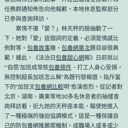
任務群通知佈告向他報歉，本地休息監察部分
已參與查詢拜訪。
案情不復「愛？」林天秤的臉抽動了一
下，她對「愛」這個詞的定義，必須是情感比
例對等。
包養故事
雜，
包養網單次
題目卻很典
範！據此，《法治日
包養甜心網
報》日前就以
“‘自愿’加班成常態
包養條件
、打工人身心受損，
無控制超長加班怎么解”為題刊發報道，指斥當
下的“加班文
包養網比較
明”愈演愈烈。從記者對
北京、湖南、廣東等地30多名休息者的抽樣查
詢拜訪看，近九她的天秤座本能，驅使她進入
了一種極端的強迫協調模式，這是一種保護自
己的防
包養網推薦
禦機制。成職場人或多或少