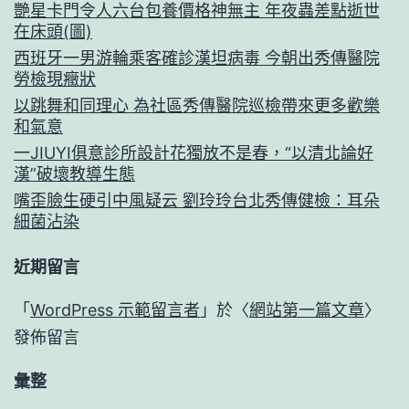
艷星卡門令人六台包養價格神無主 年夜蟲差點逝世
在床頭(圖)
西班牙一男游輪乘客確診漢坦病毒 今朝出秀傳醫院
勞檢現癥狀
以跳舞和同理心 為社區秀傳醫院巡檢帶來更多歡樂
和氣意
一JIUYI俱意診所設計花獨放不是春，“以清北論好
漢”破壞教導生態
嘴歪臉生硬引中風疑云 劉玲玲台北秀傳健檢：耳朵
細菌沾染
近期留言
「
WordPress 示範留言者
」於〈
網站第一篇文章
〉
發佈留言
彙整