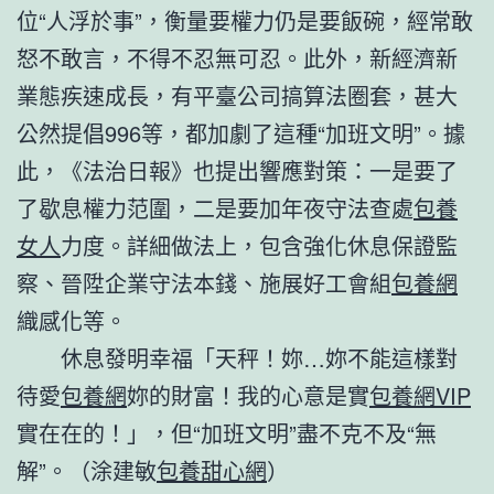
位“人浮於事”，衡量要權力仍是要飯碗，經常敢
怒不敢言，不得不忍無可忍。此外，新經濟新
業態疾速成長，有平臺公司搞算法圈套，甚大
公然提倡996等，都加劇了這種“加班文明”。據
此，《法治日報》也提出響應對策：一是要了
了歇息權力范圍，二是要加年夜守法查處
包養
女人
力度。詳細做法上，包含強化休息保證監
察、晉陞企業守法本錢、施展好工會組
包養網
織感化等。
休息發明幸福「天秤！妳…妳不能這樣對
待愛
包養網
妳的財富！我的心意是實
包養網VIP
實在在的！」，但“加班文明”盡不克不及“無
解”。（
涂建敏
包養甜心網
）