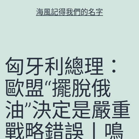
跳
海風記得我們的名字
至
主
要
內
容
匈牙利總理：
歐盟“擺脫俄
油”決定是嚴重
戰略錯誤丨鳴