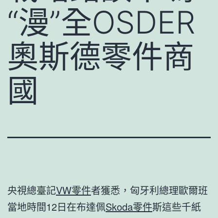
“漫”全OSDER
奧斯德零件商
國
央視總臺記
VW零件
者獲悉，匈牙利總理歐爾班
當地時間12日在布達佩
Skoda零件
斯這些千紙