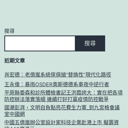
搜尋
搜尋
近期文章
肖宏德：老億嵐系統傢俱撾“替換性”現代化路徑
王永偉：暴雨OSDER奧斯德德系車夜中逆行者
平原縣委森和診所體檢書記王洪霞誇大：實在把各項
防控辦法落實落細 連續打好打贏疫情防控戰爭
國潮彭湃，文明自負點亮花費生力軍_到九宮格會議
室中國網
中國五億嵐辦公室設計家科技企業赴港上市 擬籌資