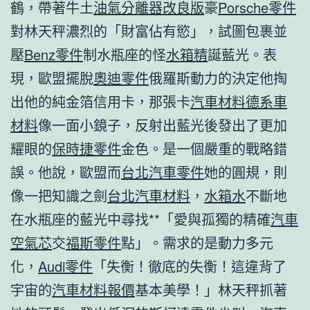
鶴，帶著牛土
油氣分離器改良版
豪
Porsche零件
對林天秤濃烈的「財富佔有慾」，試圖包裹並
壓
Benz零件
制水瓶座的怪
水箱精
誕藍光。表
現，歐盟擺脫
奧迪零件
俄羅斯動力的決定他掏
出他的純金箔信用卡，那張卡
汽車材料
德系車
材料
像一面小鏡子，反射出藍光後發出了更加
耀眼的
保時捷零件
金色。是一個嚴重的戰略錯
誤。他說，歐盟而
台北汽車零件
她的圓規，則
像一把知識之劍
台北汽車材料
，
水箱水
不斷地
在水瓶座的藍光中尋找**「愛與孤獨的精確
汽車
空氣芯
交
福斯零件
點」。需求的是動力多元
化，
Audi零件
「失衡！徹底的失衡！這違背了
宇宙的
汽車材料報價
基本美學！」林天秤抓著