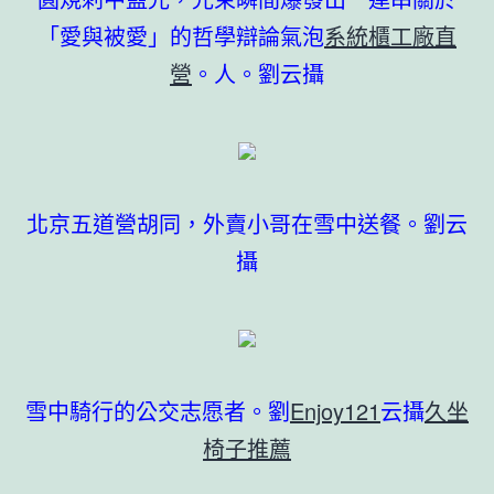
「愛與被愛」的哲學辯論氣泡
系統櫃工廠直
營
。人。劉云攝
北京五道營胡同，外賣小哥在雪中送餐。劉云
攝
雪中騎行的公交志愿者。劉
Enjoy121
云攝
久坐
椅子推薦