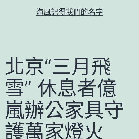
跳
海風記得我們的名字
至
主
要
內
容
北京“三月飛
雪” 休息者億
嵐辦公家具守
護萬家燈火