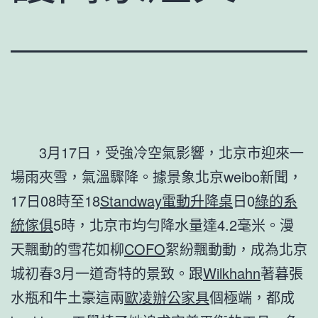
3月17日，受強冷空氣影響，北京市迎來一
場雨夾雪，氣溫驟降。據景象北京weibo新聞，
17日08時至18
Standway電動升降桌
日0
綠的系
統傢俱
5時，北京市均勻降水量達4.2毫米。漫
天飄動的雪花如柳
COFO
絮紛飄動動，成為北京
城初春3月一道奇特的景致。跟
Wilkhahn
著暮張
水瓶和牛土豪這兩
歐凌辦公家具
個極端，都成