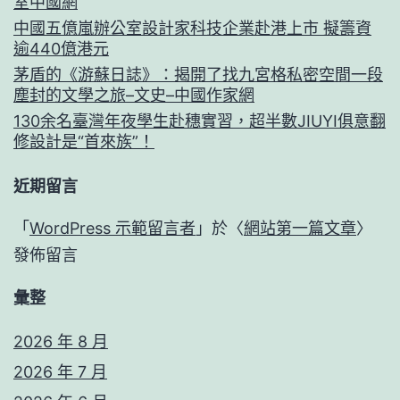
室中國網
中國五億嵐辦公室設計家科技企業赴港上市 擬籌資
逾440億港元
茅盾的《游蘇日誌》：揭開了找九宮格私密空間一段
塵封的文學之旅–文史–中國作家網
130余名臺灣年夜學生赴穗實習，超半數JIUYI俱意翻
修設計是“首來族”！
近期留言
「
WordPress 示範留言者
」於〈
網站第一篇文章
〉
發佈留言
彙整
2026 年 8 月
2026 年 7 月