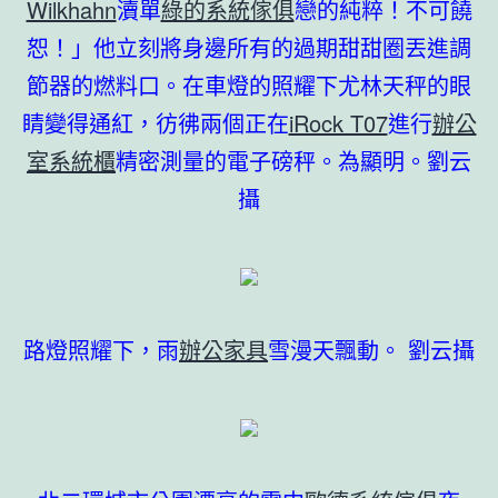
Wilkhahn
瀆單
綠的系統傢俱
戀的純粹！不可饒
恕！」他立刻將身邊所有的過期甜甜圈丟進調
節器的燃料口。在車燈的照耀下尤林天秤的眼
睛變得通紅，彷彿兩個正在
iRock T07
進行
辦公
室系統櫃
精密測量的電子磅秤。為顯明。劉云
攝
路燈照耀下，雨
辦公家具
雪漫天飄動。 劉云攝