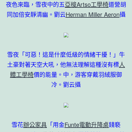
夜色來臨，雪夜中的五
亞梭Artso工學椅
道營胡
同加倍安靜清幽。劉云
Herman Miller Aeron
攝
雪夜「可惡！這是什麼低級的情緒干擾！」牛
土豪對著天空大吼，他無法理解這種沒有標
人
體工學椅
價的能量。中，游客穿戴羽絨服御
冷。劉云攝
雪花
辦公家具
「用金
Funte電動升降桌
錢褻