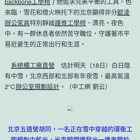
backbone工學椅
了她追求完美平衡的工具。色
來臨，雪花和燈火映托下的北京顯得非分
歐凌
辦公家具
特別靜謐
護脊工學椅
、漂亮。夜色
中，有一群休息者依然苦守職位，守護著市平
易近蒼生的正常出行和生涯。
系統櫃工廠直營
估計明天（18日）白日陰
有中雪，北京西部和北部有年夜雪，最高氣溫
2℃
辦公室規劃設計
。（中工網 劉云）
北京五道營胡同，一名正在雪中穿越的環衛工
圓規刺中藍光，光束瞬間爆發出一連串關於