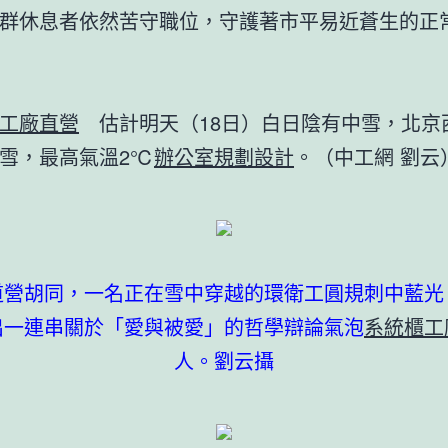
群休息者依然苦守職位，守護著市平易近蒼生的正
工廠直營
估計明天（18日）白日陰有中雪，北京
雪，最高氣溫2℃
辦公室規劃設計
。（中工網 劉云
道營胡同，一名正在雪中穿越的環衛工圓規刺中藍光
出一連串關於「愛與被愛」的哲學辯論氣泡
系統櫃工
人。劉云攝