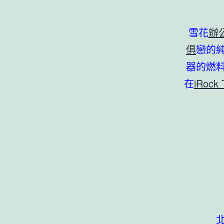
雪花
辦
俱
戀的
器的燃
在
iRock 