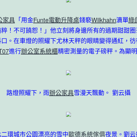
公家具
「用金
Funte電動升降桌
錢褻
Wilkhahn
瀆單
綠
純粹！不可饒恕！」他立刻將身邊所有的過期甜甜圈
料口。在車燈的照耀下尤林天秤的眼睛變得通紅，彷
T07
進行
辦公室系統櫃
精密測量的電子磅秤。為顯
路燈照耀下，雨
辦公家具
雪漫天飄動。 劉云攝
北二環城市公園漂亮的雪中
歐德系統傢俱
夜景。劉云