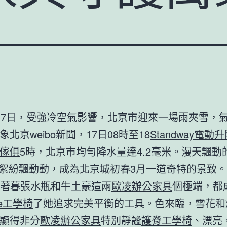
7日，受強冷空氣影響，北京市迎來一場雨夾雪，
北京weibo新聞，17日08時至18
Standway電動
傢俱
5時，北京市均勻降水量達4.2毫米。漫天飄動
絮紛飄動動，成為北京城初春3月一道奇特的景致
著暮張水瓶和牛土豪這兩
歐凌辦公家具
個極端，都
ne工學椅
了她追求完美平衡的工具。色來臨，雪花和
顯得非分
歐凌辦公家具
特別靜謐
護脊工學椅
、漂亮