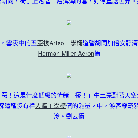
營胡同，椅子上落著一層薄薄的雪，好像童話世界。
，雪夜中的五
亞梭Artso工學椅
道營胡同加倍安靜清
Herman Miller Aeron
攝
可惡！這是什麼低級的情緒干擾！」牛土豪對著天空
解這種沒有標
人體工學椅
價的能量。中，游客穿戴
冷。劉云攝