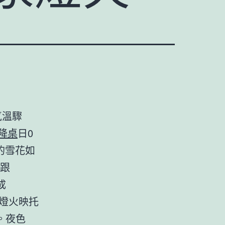
氣溫驟
升降桌
日0
的雪花如
。跟
成
燈火映托
。夜色