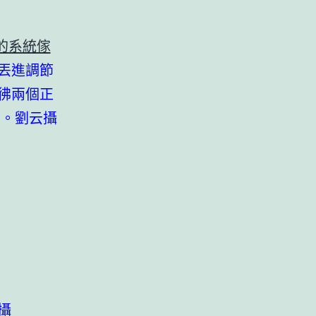
的系統傢
丟進調節
彿兩個正
明。劉云攝
攝