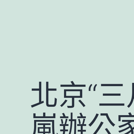
跳
至
主
要
內
容
北京“三
嵐辦公