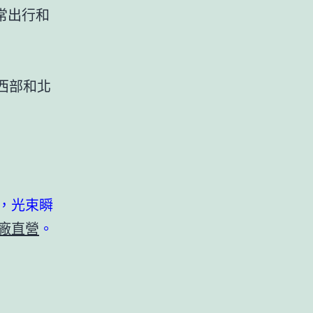
常出行和
西部和北
）
，光束瞬
廠直營
。