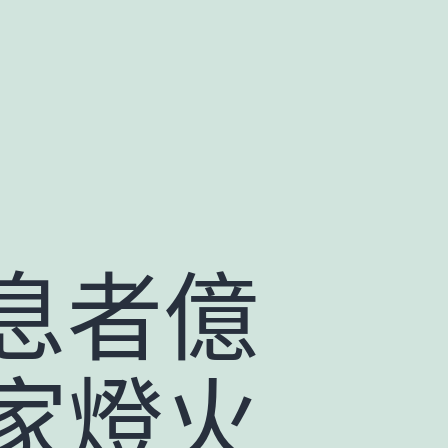
休息者億
家燈火