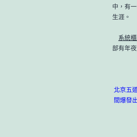
中，有一
生涯。
系統櫃
部有年夜
北京五
間爆發