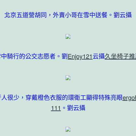
北京五道營胡同，外賣小哥在雪中送餐。劉云攝
雪中騎行的公交志愿者。劉
Enjoy121
云攝
久坐椅子推
行人很少，穿戴橙色衣服的環衛工顯得特殊亮眼
erg
111
。劉云攝