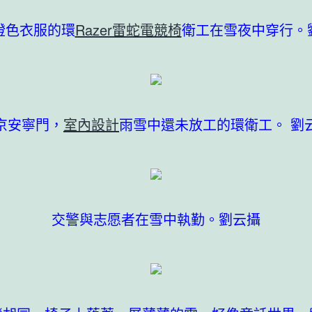
橙色衣服的環
Razer雷蛇電競椅
衛工在雪夜中穿行。
京安寧門，
室內設計
雨雪中還未放工的環衛工。 劉
交警與志愿者在雪中執勤。劉云攝