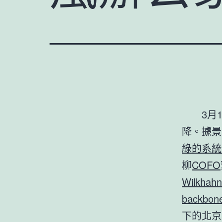
3月1
降。據景象
綠的系統
柳
COFO
Wilkhahn
backbo
下的北京