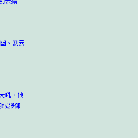
劉云攝
幽。劉云
大吼，他
羽絨服御