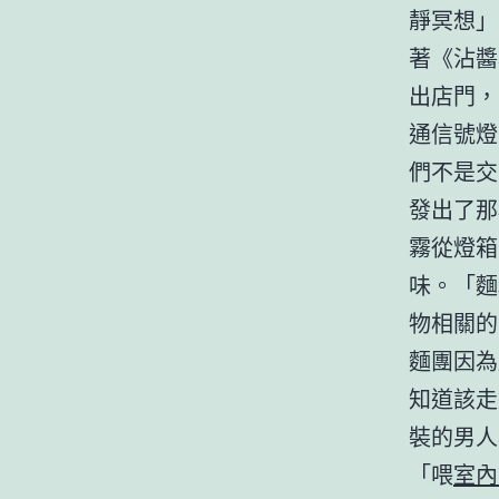
靜冥想」
著《沾醬
出店門，
通信號燈
們不是交
發出了那
霧從燈箱
味。「麵
物相關的
麵團因為
知道該走
裝的男人
「喂
室內