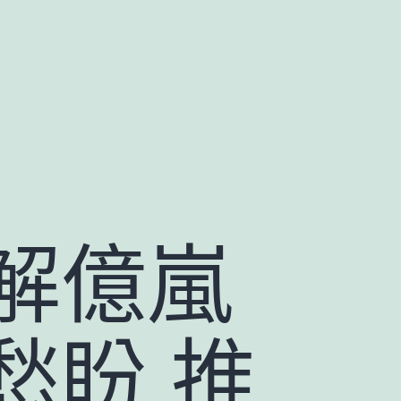
解億嵐
愁盼 推