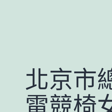
跳
至
主
要
內
容
北京市
電競椅