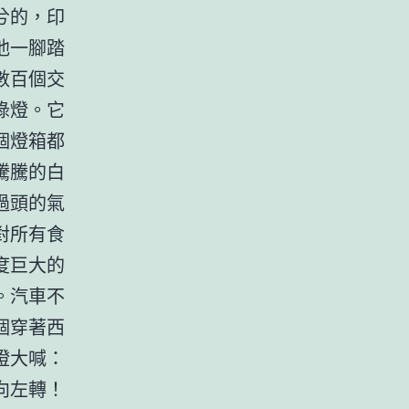
兮的，印
他一腳踏
數百個交
綠燈。它
個燈箱都
騰騰的白
過頭的氣
對所有食
度巨大的
。汽車不
個穿著西
燈大喊：
向左轉！