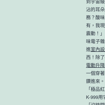
到宇宙級
沾的耳朵
務？酸味
有，我現
震動！」
味電子雜
進
室內設
西！除了
電動升降
一個穿著
鑽進來。
「極品紅
K-99
「沒時間