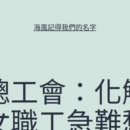
海風記得我們的名字
總工會：化
女職工急難