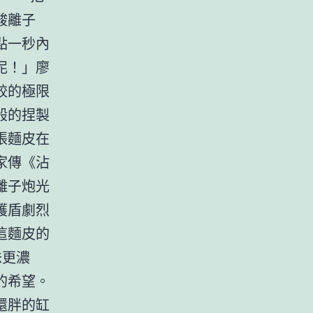
酸離子
點一秒內
泥！」廖
餃的極限
般的捏製
張麵皮在
家傳《沾
離子炮光
護盾劇烈
這麵皮的
味更濃
的希望。
還胖的缸