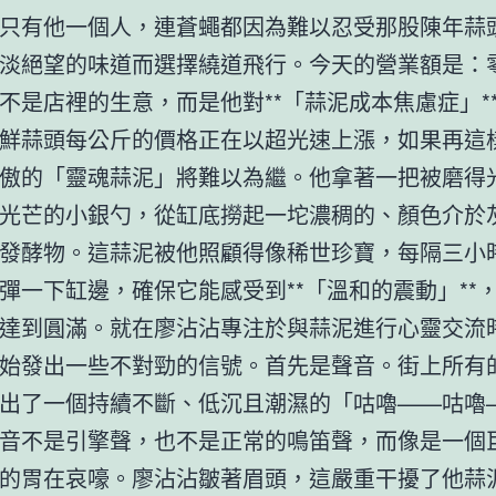
只有他一個人，連蒼蠅都因為難以忍受那股陳年蒜
淡絕望的味道而選擇繞道飛行。今天的營業額是：
不是店裡的生意，而是他對**「蒜泥成本焦慮症」*
鮮蒜頭每公斤的價格正在以超光速上漲，如果再這
傲的「靈魂蒜泥」將難以為繼。他拿著一把被磨得
光芒的小銀勺，從缸底撈起一坨濃稠的、顏色介於
發酵物。這蒜泥被他照顧得像稀世珍寶，每隔三小
彈一下缸邊，確保它能感受到**「溫和的震動」**
達到圓滿。就在廖沾沾專注於與蒜泥進行心靈交流
始發出一些不對勁的信號。首先是聲音。街上所有
出了一個持續不斷、低沉且潮濕的「咕嚕——咕嚕
音不是引擎聲，也不是正常的鳴笛聲，而像是一個
的胃在哀嚎。廖沾沾皺著眉頭，這嚴重干擾了他蒜