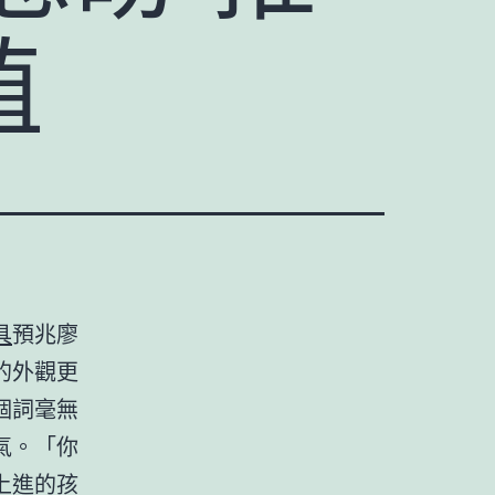
植
具
預兆廖
的外觀更
個詞毫無
氣。「你
上進的孩