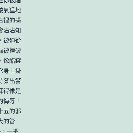
酸氣猛地
這裡的醬
廖沾沾知
，被迫從
扇被撞破
、像醋罐
它身上掛
時發出警
耳得像是
的侮辱！
十五的邪
大的管
子，一把