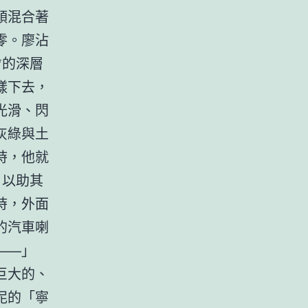
頭混合著
零。廖沾
*的深層
樣下去，
光滑、閃
灰綠與土
時，他就
，以助其
時，外面
的汽車喇
——」
巨大的、
泥的「寧