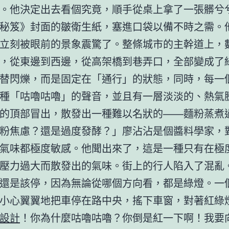
。他決定出去看個究竟，順手從桌上拿了一張髒兮
秘笈》封面的皺衛生紙，塞進口袋以備不時之需。
立刻被眼前的景象震驚了。整條城市的主幹道上，
，從東邊到西邊，從高架橋到巷弄口，全部變成了
替閃爍，而是固定在「通行」的狀態，同時，每一
種「咕嚕咕嚕」的聲音，並且有一層淡淡的、熱氣
的頂部冒出，散發出一種難以名狀的——麵粉蒸煮
粉焦慮？還是過度發酵？」廖沾沾是個醬料學家，
氣味都極度敏感。他聞出來了，這是一種只有在極
壓力過大而散發出的氣味。街上的行人陷入了混亂
還是該停，因為無論從哪個方向看，都是綠燈。一
小心翼翼地把車停在路中央，搖下車窗，對著紅綠
設計
！你為什麼咕嚕咕嚕？你倒是紅一下啊！我要