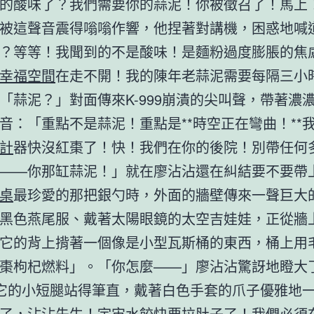
的酸味了？我們需要你的蒜泥！你被徵召了！馬上
被這聲音震得嗡嗡作響，他捏著對講機，困惑地喊
？等等！我聞到的不是酸味！是麵粉過度膨脹的焦
幸福空間
在走不開！我的陳年老蒜泥需要每隔三小
「蒜泥？」對面傳來K-999崩潰的尖叫聲，帶著濃
音：「重點不是蒜泥！重點是**時空正在彎曲！**
計
器快沒紅棗了！快！我們在你的後院！別帶任何
——你那缸蒜泥！」就在廖沾沾還在糾結要不要帶
桌
最珍愛的那把銀勺時，外面的牆壁傳來一聲巨大
黑色燕尾服、戴著太陽眼鏡的太空吉娃娃，正從牆
它的背上揹著一個像是小型瓦斯桶的東西，桶上用
棗枸杞燃料」。「你怎麼——」廖沾沾驚訝地瞪大
9用它的小短腿站得筆直，戴著白色手套的爪子優雅地
了，沾沾先生！宇宙水餃快要拉肚子了！我們必須