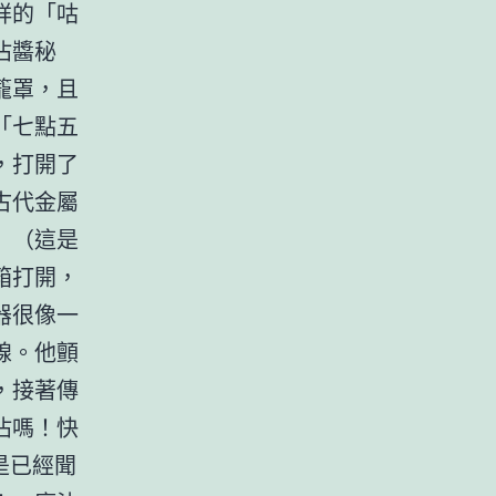
祥的「咕
沾醬秘
籠罩，且
「七點五
，打開了
古代金屬
」（這是
箱打開，
器很像一
線。他顫
，接著傳
沾嗎！快
是已經聞