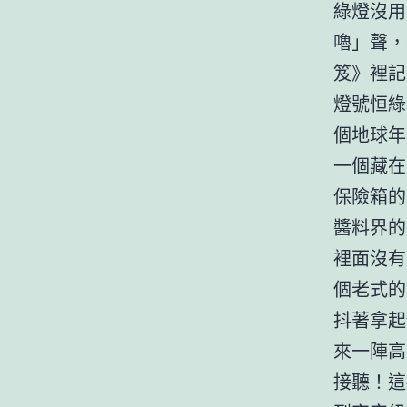
綠燈沒用
嚕」聲，
笈》裡記
燈號恒綠
個地球年
一個藏在
保險箱的
醬料界的
裡面沒有
個老式的
抖著拿起
來一陣高
接聽！這