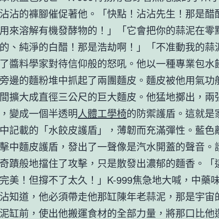
沾沾的褲腳催促著他。「快點！沾沾先生！那是醋
用來溶解有機發酵物的！」「它會把你的蒜泥在零
的、純淨的白醋！那是浩劫啊！」「不准動我的蒜
了醬料學家對待信仰般的怒吼。他以一種專業包水
旁邊的麵粉堆中抓起了兩團麵皮。麵皮被他用氣功
間擴大成直徑三公尺的巨大麵皮。他猛地擲出，兩
，變成一個半透明
人體工學椅
的防禦護盾。這就是
中記載的「水餃皮護盾」，薄韌而充滿彈性。藍色
擊中麵皮護盾，發出了一聲像是汽水開蓋的聲音。
奇蹟般地擋住了攻擊，只是散發出濃郁的麵香。「
完美！但撐不了太久！」K-999焦急地大喊，中藥
沾知道，他必須帶走他那缸陳年老蒜泥，那是宇宙
泥缸前，使出他搬運食材的全部力量，將那口比他