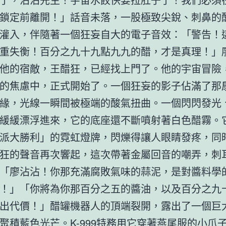
鎖定前離開！」話音未落，一股極致尖銳、刺鼻的
灌入，伴隨著一個狂妄自大的電子音效：「警告！
重失衡！百分之九十九點九九的醋，才是真理！」
他的宿敵，王醋狂，已經找上門了。他的宇宙冒險
的焦慮中，正式開始了。一個狂妄的影子佔滿了那
緣，光線一瞬間被極端的酸氣扭曲。一個閃閃發光
緩緩漂浮進來，它的底座還不斷噴射著白色醋霧。
派大勝利」的霓虹燈牌，閃爍得讓人眼睛發疼，同
狂的聲音再次響起，這次帶著金屬回音的嘲弄，刺
「廖沾沾！你那充滿腐敗氣味的蒜泥，是對醬料學
！」「你將為你那百分之五的醬油，以及百分之九
出代價！」醋罐機器人的頂端裂開，露出了一個巨
聚積藍色光芒。K-999特務用它穿著燕尾服的小爪