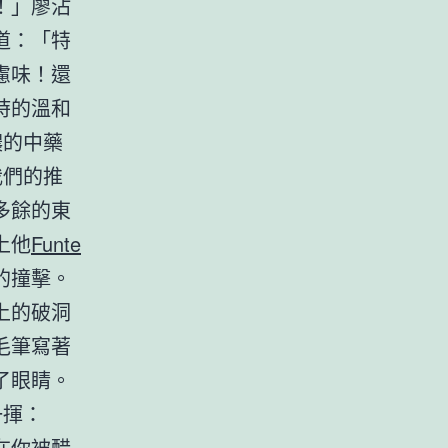
！」廖沾
道：「特
慮味！還
時的溫和
濃的中藥
我們的推
多餘的東
上他
Funte
的撞擊。
上的破洞
毛筆寫著
了眼睛。
一揮：
在你被醋