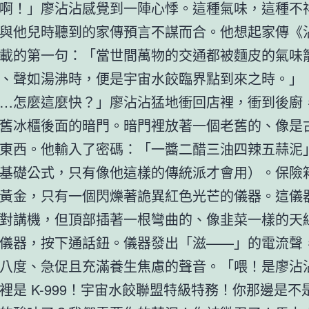
啊！」廖沾沾感覺到一陣心悸。這種氣味，這種不
與他兒時聽到的家傳預言不謀而合。他想起家傳《
載的第一句：「當世間萬物的交通都被麵皮的氣味
、聲如湯沸時，便是宇宙水餃臨界點到來之時。」
…怎麼這麼快？」廖沾沾猛地衝回店裡，衝到後廚
舊冰櫃後面的暗門。暗門裡放著一個老舊的、像是
東西。他輸入了密碼：「一醬二醋三油四辣五蒜泥
基礎公式，只有像他這樣的傳統派才會用）。保險
黃金，只有一個閃爍著詭異紅色光芒的儀器。這儀
對講機，但頂部插著一根彎曲的、像韭菜一樣的天
儀器，按下通話鈕。儀器發出「滋——」的電流聲
八度、急促且充滿養生焦慮的聲音。「喂！是廖沾
裡是 K-999！宇宙水餃聯盟特級特務！你那邊是不