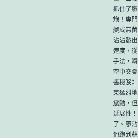
抓住了廖
炮！專門
變成無菌
沾沾發出
速度，從
手法，瞬
空中交疊
醬秘笈》
束猛烈地
震動，但
延展性！
了。廖沾
他跑到蒜