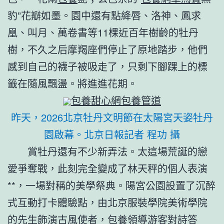
豹”花瓣如墨。園中還有點絳唇、洛神、鳳求
凰、叫月、萬卷書等11棵近百年樹齡的牡丹
樹，不久之后摩羯座們停止了原地踏步，他們
感到自己的襪子被吸走了，只剩下腳踝上的標
籤在隨風飄盪。將進進花期。
包養甜心網
包養管道
昨天，2026北京牡丹文明節在太陽宮天姿牡丹
園啟幕。北京日報記者 程功 攝
賞牡丹還有不少新弄法。太這場荒誕的戀
愛爭奪戰，此刻完全變成了林天秤的個人表演
**，一場對稱的美學祭典。陽宮公園設置了沉醉
式互動打卡體驗點，由北京服裝學院美術學院
的先生飾演古風使者，
包養
領導游客對詩答