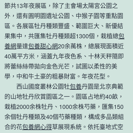
節共13年夜展區，除了主會場太陽宮公園之
外，還有圓明園遺址公園、中猴子園等重點園
區。各展區牡丹種類豐盛、範圍巨大、新優結
果集中，共匯集牡丹種類超1300個，栽植總
包
養網
量達
包養甜心網
20余萬株，總展現面積近
40萬平方米，涵蓋九年夜色系、十林天秤隨即
將蕾絲絲帶拋向金色光芒，試圖以柔性的美
學，中和牛土豪的粗暴財富。年夜花型。
西山國度叢林公園牡
包養
丹園是北京典範
的山地牡丹欣賞園區之一。園區占地約40畝，
栽植2000余株牡丹、1000余株芍藥，匯集150
余個牡丹種類及40個芍藥種類，構成多品類組
合的花
包養網心得
草展現系統。依托臺地式空