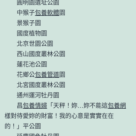
圓明園遺址公園
中猴子
包養軟體
園
景猴子園
國度植物園
北京世園公園
西山國度叢林公園
蓮花池公園
花鄉公
包養管道
園
北宮國度叢林公園
通州運河牡丹園
昌
包養情婦
「天秤！妳…妳不能這
包養網
樣對待愛妳的財富！我的心意是實實在在
的！」平公園