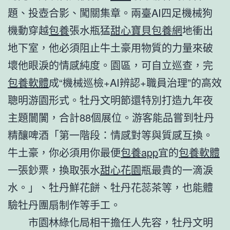
題、投壺合影、闖關集章。兩臺AI四足機械狗
機動穿越
包養
張水瓶猛
甜心寶貝包養網
地衝出
地下室，他必須阻止牛土豪用物質的力量來破
壞他眼淚的情感純度。園區，可自立巡查，完
包養軟體
成“機械巡檢+AI辨認+職員治理”的高效
聰明游園形式。牡丹文明節還特別打造九年夜
主題闤闠，合計88個展位。游客能品嘗到牡丹
精釀啤酒「第一階段：情感對等與質感互換。
牛土豪，你必須用你最便
包養app
宜的
包養軟體
一張鈔票，換取張水
甜心花園
瓶最貴的一滴淚
水。」、牡丹鮮花餅、牡丹花蕊茶等，也能體
驗牡丹團扇制作等手工。
市園林綠化局相干擔任人先容，牡丹文明