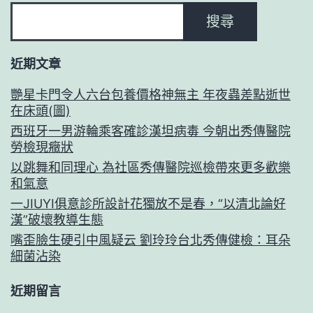
搜尋
近期文章
艷星卡門令人六台包養價格神無主 年夜蟲差點逝世
在床頭(圖)
西班牙一男游輪乘客確診漢坦病毒 今朝出秀傳醫院
勞檢現癥狀
以跳舞和同理心 為社區秀傳醫院巡檢帶來更多歡樂
和氣意
一JIUYI俱意診所設計花獨放不是春，“以清北論好
漢”破壞教導生態
嘴歪臉生硬引中風疑云 劉玲玲台北秀傳健檢：耳朵
細菌沾染
近期留言