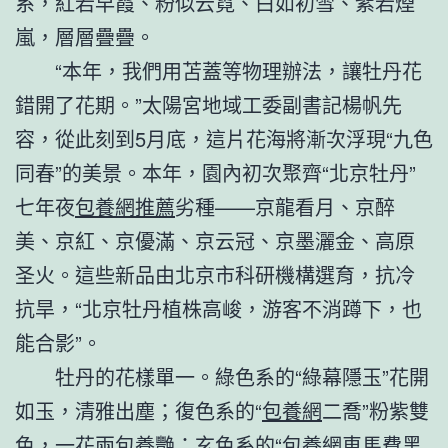
系，紅若早霞、粉似云霓、白如初雪、紫若煙
嵐，層層疊疊。
“本年，我們用苫蓋等物理辦法，讓牡丹花
錯開了花期。”太陽宮地域工委副書記楊帆先
容，從此刻到5月底，這片花海將漸次浮現“九色
同春”的美景。本年，園內初次聚齊“北京牡丹”
七年夜
包養網推薦
劣種——京龍看月、京醉
美、京紅、京優滿、京云冠、京墨灑金、高原
圣火。這些新品由北京市科研機構選育，抗冷
抗旱，“北京牡丹植株高峻，游客不消蹲下，也
能合影”。
牡丹的花樣單一。綠色系的“綠幕隱玉”花開
如玉，清雅出塵；復色系的“
包養網
二喬”粉紫雙
色，一花兩
包養
艷；玄色系的“
包養網車馬費
黑