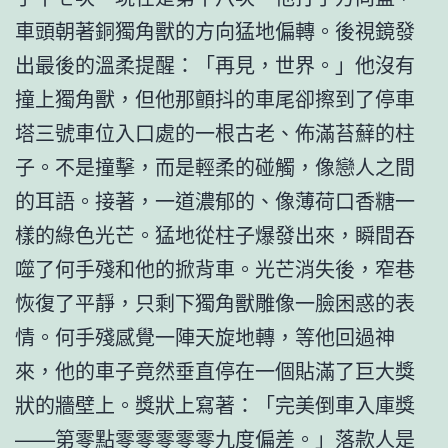
車頭朝著銅獨角獸的方向猛地偏轉。後視鏡發
出最後的溫柔提醒：「再見，世界。」他沒有
撞上獨角獸，但他那顫抖的車尾卻擦到了停車
塔三號車位入口處的一根古老、佈滿苔蘚的柱
子。不是撞擊，而是輕柔的碰觸，像戀人之間
的耳語。接著，一道濃郁的、像薄荷口香糖一
樣的綠色光芒。猛地從柱子爆發出來，瞬間吞
噬了何手殘和他的掀背車。光芒消失後，窄巷
恢復了平靜，只剩下獨角獸雕像一臉困惑的表
情。何手殘感覺一陣天旋地轉，等他回過神
來，他的車子竟然垂直停在一個貼滿了巨大獎
狀的牆壁上。獎狀上寫著：「完美倒車入庫獎
——第零點零零零零零九度偏差。」落款人是