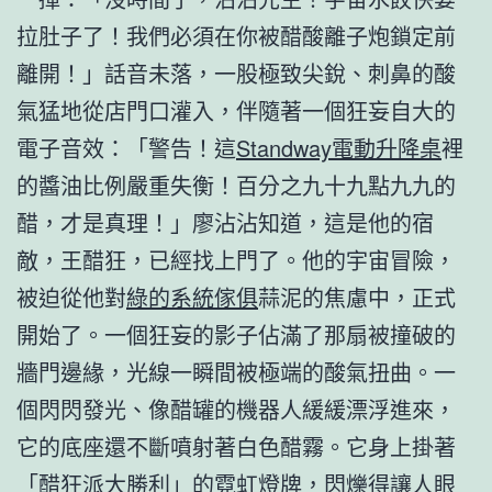
拉肚子了！我們必須在你被醋酸離子炮鎖定前
離開！」話音未落，一股極致尖銳、刺鼻的酸
氣猛地從店門口灌入，伴隨著一個狂妄自大的
電子音效：「警告！這
Standway電動升降桌
裡
的醬油比例嚴重失衡！百分之九十九點九九的
醋，才是真理！」廖沾沾知道，這是他的宿
敵，王醋狂，已經找上門了。他的宇宙冒險，
被迫從他對
綠的系統傢俱
蒜泥的焦慮中，正式
開始了。一個狂妄的影子佔滿了那扇被撞破的
牆門邊緣，光線一瞬間被極端的酸氣扭曲。一
個閃閃發光、像醋罐的機器人緩緩漂浮進來，
它的底座還不斷噴射著白色醋霧。它身上掛著
「醋狂派大勝利」的霓虹燈牌，閃爍得讓人眼