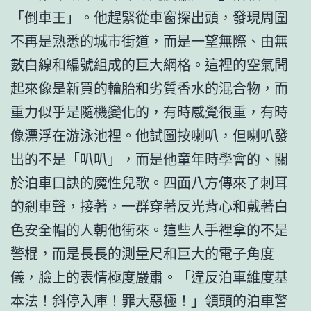
「倒車王」。他趕緊從車窗探出頭，發現周圍
不再是熟悉的城市街道，而是一望無際、由無
數白線和編號組成的巨大網格。這裡的空氣聞
起來像是新買的輪胎和劣質香水的混合物，而
重力似乎是隨機變化的，有時感覺很重，有時
像漂浮在游泳池裡。他試圖按喇叭，但喇叭發
出的不是「叭叭」，而是他童年時學會的、關
於泊車口訣的魔性兒歌。四面八方傳來了刺耳
的剎車聲，接著，一群穿著反光背心和戴著白
色安全帽的人朝他衝來。這些人手裡拿的不是
警棍，而是長長的測量尺和巨大的電子角度
儀，臉上的表情極度嚴肅。「違反泊車維度基
本法！斜停入庫！罪大惡極！」領頭的泊車警