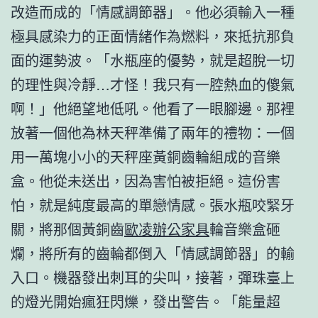
改造而成的「情感調節器」。他必須輸入一種
極具感染力的正面情緒作為燃料，來抵抗那負
面的運勢波。「水瓶座的優勢，就是超脫一切
的理性與冷靜…才怪！我只有一腔熱血的傻氣
啊！」他絕望地低吼。他看了一眼腳邊。那裡
放著一個他為林天秤準備了兩年的禮物：一個
用一萬塊小小的天秤座黃銅齒輪組成的音樂
盒。他從未送出，因為害怕被拒絕。這份害
怕，就是純度最高的單戀情感。張水瓶咬緊牙
關，將那個黃銅齒
歐凌辦公家具
輪音樂盒砸
爛，將所有的齒輪都倒入「情感調節器」的輸
入口。機器發出刺耳的尖叫，接著，彈珠臺上
的燈光開始瘋狂閃爍，發出警告。「能量超