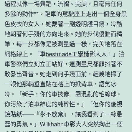
過程就像一場舞蹈，流暢、完美，且毫無任何
多餘的動作**。跑車的駕駛座上走出一個全身黑
色皮衣的女人，她戴著一副透明護目鏡，冷酷
地朝著何手殘的方向走來。她的步伐優雅而精
準，每一步都像是被測量過一樣，完美地落在
網格線上。「車
bestmade工學椅
影大人！」泊
車警察們立刻立正站好，連測量尺都顫抖著不
敢發出聲音。她走到何手殘面前，輕蔑地掃了
一眼他那輛垂直貼在牆上的掀背車，語氣冰
冷。「新手，你的車技像一團混亂的毛線球。
你污染了泊車維度的純粹性。」「但你的後視
鏡貼紙——『永不放棄』，讓我看到了一絲愚
蠢的勇氣。」
Wilkhahn
車影大人突然掏出一個