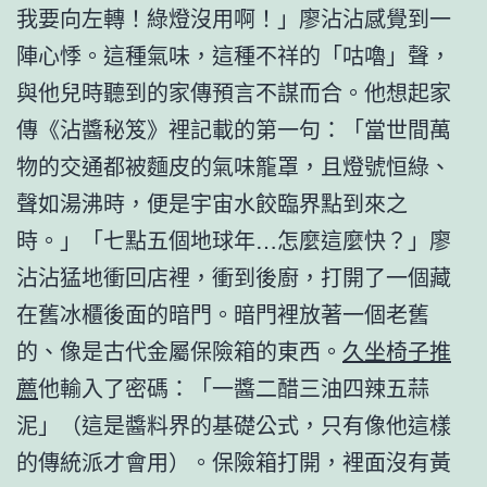
我要向左轉！綠燈沒用啊！」廖沾沾感覺到一
陣心悸。這種氣味，這種不祥的「咕嚕」聲，
與他兒時聽到的家傳預言不謀而合。他想起家
傳《沾醬秘笈》裡記載的第一句：「當世間萬
物的交通都被麵皮的氣味籠罩，且燈號恒綠、
聲如湯沸時，便是宇宙水餃臨界點到來之
時。」「七點五個地球年…怎麼這麼快？」廖
沾沾猛地衝回店裡，衝到後廚，打開了一個藏
在舊冰櫃後面的暗門。暗門裡放著一個老舊
的、像是古代金屬保險箱的東西。
久坐椅子推
薦
他輸入了密碼：「一醬二醋三油四辣五蒜
泥」（這是醬料界的基礎公式，只有像他這樣
的傳統派才會用）。保險箱打開，裡面沒有黃