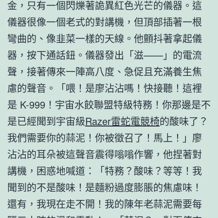
金，只有一個閃爍著詭異紅色光芒的儀器。這
儀器很像一個老式的對講機，但頂部插著一根
彎曲的、像韭菜一樣的天線。他顫抖著拿起儀
器，按下通話鈕。儀器發出「滋——」的電流
聲，接著傳來一陣高八度、急促且充滿養生焦
慮的聲音。「喂！是廖沾沾嗎！快接聽！這裡
是 K-999！宇宙水餃聯盟特級特務！你那邊是不
是已經聞到宇宙級
Razer雷蛇電競椅
的酸味了？
我們需要你的蒜泥！你被徵召了！馬上！」廖
沾沾的耳朵被這聲音震得嗡嗡作響，他捏著對
講機，困惑地喊道：「特務？酸味？等等！我
聞到的不是酸味！是麵粉過度膨脹的焦慮味！
還有，我現在走不開！我的陳年老蒜泥需要每