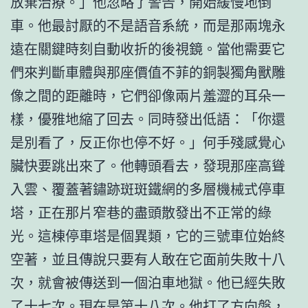
放棄治療。」他忽略了警告，開始緩慢地倒
車。他最討厭的不是語音系統，而是那兩塊永
遠在關鍵時刻自動收折的後視鏡。當他需要它
們來判斷車體與那座價值不菲的銅製獨角獸雕
像之間的距離時，它們卻像兩片羞澀的耳朵一
樣，優雅地縮了回去。同時發出低語：「你還
是別看了，反正你也停不好。」何手殘感覺心
臟快要跳出來了。他轉頭看去，發現那座高聳
入雲、覆蓋著鏽跡斑斑鐵網的多層機械式停車
塔，正在那片窄巷的盡頭散發出不正常的綠
光。這棟停車塔是個異類，它的三號車位始終
空著，並且傳說只要有人敢在它面前失敗十八
次，就會被傳送到一個泊車地獄。他已經失敗
了十七次。現在是第十八次。他打了方向盤，