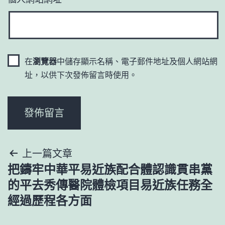
在
瀏覽器
中儲存顯示名稱、電子郵件地址及個人網站網
址，以供下次發佈留言時使用。
文
上一篇文章
把鑄牢中華平易近族配合體認識貫串黨
章
的平去秀傳醫院體檢項目易近族任務全
導
經過歷程各方面
覽