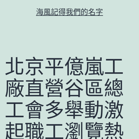
跳
海風記得我們的名字
至
主
要
內
容
北京平億嵐工
廠直營谷區總
工會多舉動激
起職工瀏覽熱