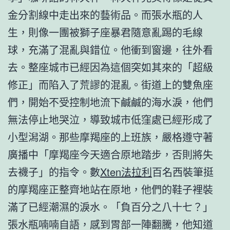
金分割線中走出來的藝術品。而張水瓶的人
生，則像一團被獅子座暴君隨意亂踢的毛線
球，充滿了混亂與錯位。他衝到窗邊，往外看
去。整座城市已經因為這個突如其來的「超級
修正」而陷入了荒謬的混亂。街道上的雙魚座
們，開始不受控制地流下鹹鹹的海水淚，他們
無法停止地哭泣，導致城市低窪處已經形成了
小型潟湖。那些摩羯座的上班族，嚴格遵守著
廣播中「摩羯座今天適合原地踏步，否則將失
去襪子」的指令。數
Xten法拉利
百名西裝筆挺
的摩羯座正整齊地站在原地，他們的鞋子裡裝
滿了已經潮濕的淚水。「負百分之八十七？」
張水瓶喃喃自語，感到胃部一陣翻騰，他知道