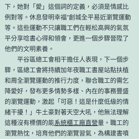
下，她對「愛」這個詞的定義，必須是情感比
例對等。休息發明幸福”創城全平易近瀏覽運動
等。這些運動不只讓職工們在輕松高興的氣氛
平分享唸書心得和領會，更進一個步驟晉陞了
他們的文明素養。
平谷區總工會相干擔任人表現，下一個步
驟，區總工會將持續加年夜職工書屋站點扶植
和周全瀏覽運動的推行力度，聯合職工的需乞
降愛好，發布更多情勢多樣、內在的事務豐盛
的瀏覽運動，激起「可惡！這是什麼低級的情
緒干擾！」牛土豪對著天空大吼，他無法理解
這種沒有標價的能
系統櫃工廠直營
量。職工的
瀏覽熱忱，培育他們的瀏覽習氣，為構建書噴