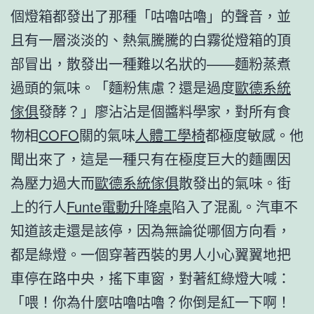
個燈箱都發出了那種「咕嚕咕嚕」的聲音，並
且有一層淡淡的、熱氣騰騰的白霧從燈箱的頂
部冒出，散發出一種難以名狀的——麵粉蒸煮
過頭的氣味。「麵粉焦慮？還是過度
歐德系統
傢俱
發酵？」廖沾沾是個醬料學家，對所有食
物相
COFO
關的氣味
人體工學椅
都極度敏感。他
聞出來了，這是一種只有在極度巨大的麵團因
為壓力過大而
歐德系統傢俱
散發出的氣味。街
上的行人
Funte電動升降桌
陷入了混亂。汽車不
知道該走還是該停，因為無論從哪個方向看，
都是綠燈。一個穿著西裝的男人小心翼翼地把
車停在路中央，搖下車窗，對著紅綠燈大喊：
「喂！你為什麼咕嚕咕嚕？你倒是紅一下啊！