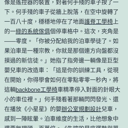
像是遙控器的裝置，對著何手殘的車子按了一
下。何手殘的車子從牆上脫落，在空中旋轉了
一百八十度，穩穩地停在了地面
護脊工學椅
上
的一
綠的系統傢俱
個停車格中。這次，夾角是
——零度。「你被分配給我的泊車學徒了。如
果泊車是一種宗教，你就是那個連方向盤都沒
摸過的新信徒。」她指了指旁邊一輛像是巨型
嬰兒車的改造車：「這是你的訓練工具，從現
在開始，你得學會如何在零點零零一秒內，將
這輛
backbone工學椅
車精準停入對面的針眼大
小的車位裡。」何手殘看著那輛閃閃發光、還
在播放《小星星》的嬰
辦公室規劃設計
兒車，
感到一陣眩暈。泊車維度的生活，比他想象中