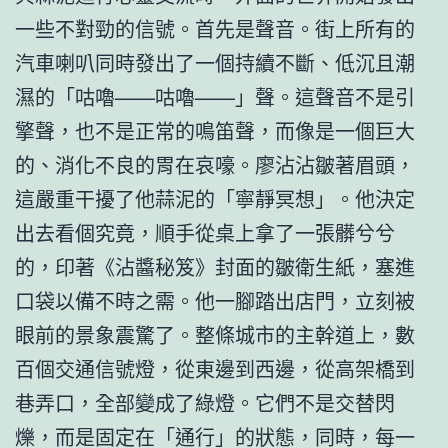
一些不對勁的信號。首先是聲音。街上所有的
汽車喇叭同時發出了一個持續不斷、低沉且潮
濕的「咕嚕——咕嚕——」聲。這聲音不是引
擎聲，也不是正常的鳴笛聲，而像是一個巨大
的、消化不良的胃在哀嚎。廖沾沾皺著眉頭，
這嚴重干擾了他蒜泥的「寧靜冥想」。他決定
出去看個究竟，順手從桌上拿了一張髒兮兮
的，印著《沾醬秘笈》封面的皺衛生紙，塞進
口袋以備不時之需。他一腳踏出店門，立刻被
眼前的景象震驚了。整條城市的主幹道上，數
百個交通信號燈，從東邊到西邊，從高架橋到
巷弄口，全部變成了綠燈。它們不是交替閃
爍，而是固定在「通行」的狀態，同時，每一