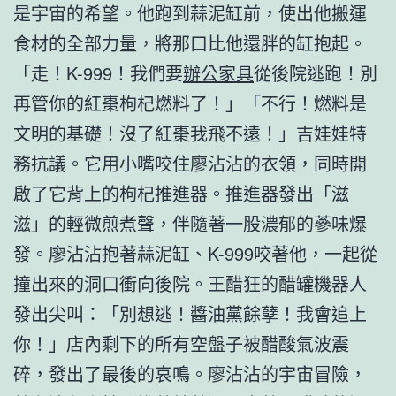
是宇宙的希望。他跑到蒜泥缸前，使出他搬運
食材的全部力量，將那口比他還胖的缸抱起。
「走！K-999！我們要
辦公家具
從後院逃跑！別
再管你的紅棗枸杞燃料了！」「不行！燃料是
文明的基礎！沒了紅棗我飛不遠！」吉娃娃特
務抗議。它用小嘴咬住廖沾沾的衣領，同時開
啟了它背上的枸杞推進器。推進器發出「滋
滋」的輕微煎煮聲，伴隨著一股濃郁的蔘味爆
發。廖沾沾抱著蒜泥缸、K-999咬著他，一起從
撞出來的洞口衝向後院。王醋狂的醋罐機器人
發出尖叫：「別想逃！醬油黨餘孽！我會追上
你！」店內剩下的所有空盤子被醋酸氣波震
碎，發出了最後的哀鳴。廖沾沾的宇宙冒險，