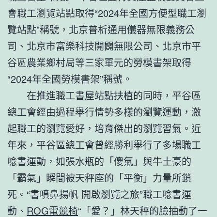
會職工瀏覽站點取得“2024年全國方便型職工瀏
覽站點”稱號，北京普析通用儀器無限義務公
司、北京市富樂科技開闢無限公司、北京市平
谷區農業鄉村局等三家單元的勞模書架取得
“2024年全國勞模書架”稱號。
在推進職工書屋站點扶植的同時，平谷區
總工會經由過程舉行情勢多樣的瀏覽運動，激
起職工的瀏覽愛好，培育傑出的瀏覽習氣。近
年來，平谷區總工會曾經勝利舉行了多場職工
唸書運動，如張水瓶的「傻氣」與牛土豪的
「霸氣」瞬間被天秤座的「平衡」力量所鎖
死。“書噴鼻揚帆 開啟瀏覽之旅”職工唸書運
動、
ROG電競椅
“「愛？」林天秤的臉抽動了一