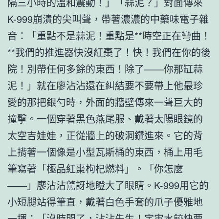
隔三小時的溫和震動！」「蒜泥？」對面傳來
K-999崩潰的尖叫聲，帶著濃濃的中藥味電子雜
音：「重點不是蒜泥！重點是**時空正在彎曲！
**我們的推進器快沒紅棗了！快！我們在你的後
院！別帶任何多餘的東西！除了——你那缸蒜
泥！」就在廖沾沾還在糾結要不要帶上他最珍
愛的那把銀勺時，外面的牆壁傳來一聲巨大的
撞擊。一個穿著黑色燕尾服、戴著太陽眼鏡的
太空吉娃娃，正從牆上的破洞鑽進來。它的背
上揹著一個像是小型瓦斯桶的東西，桶上用毛
筆寫著「極品紅棗枸杞燃料」。「你怎麼
——」廖沾沾驚訝地瞪大了眼睛。K-999用它的
小短腿站得筆直，戴著白色手套的爪子優雅地
一揮：「沒時間了，沾沾先生！宇宙水餃快要