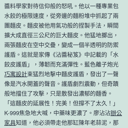
醬料學家對待信仰般的怒吼。他以一種專業包
水餃的極限速度，從旁邊的麵粉堆中抓起了兩
團麵皮。麵皮被他用氣功般的捏製手法，瞬間
擴大成直徑三公尺的巨大麵皮。他猛地擲出，
兩張麵皮在空中交疊，變成一個半透明的防禦
護盾。這就是家傳《沾醬秘笈》中記載的「水
餃皮護盾」，薄韌而充滿彈性。藍色離子炮光
巧寓設計
束猛烈地擊中麵皮護盾，發出了一聲
像是汽水開蓋的聲音。護盾劇烈震動，但奇蹟
般地擋住了攻擊，只是散發出濃郁的麵香。
「這麵皮的延展性！完美！但撐不了太久！」
K-999焦急地大喊，中藥味更濃了。廖沾沾
辦公
家具
知道，他必須帶走他那缸陳年老蒜泥，那