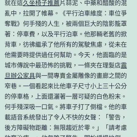
就在這
久坐椅子推薦
片蒜泥、中藥和醋酸的混
亂中，拉開了帷幕。《平行泊車維度：車位爭
奪戰》何手殘的人生，被兩個巨大的陰影籠罩
著：停車費，以及平行泊車。他那輛老舊的掀
背車，彷彿繼承了他所有的駕駛焦慮，從未在
他需要時提供過任何幫助。今天，他面臨的是
城市傳說中最恐怖的挑戰，一條夾在理髮店
震
旦辦公家具
與一間專賣金屬雕像的畫廊之間的
窄巷。一個看起來比他車子尺寸小上三十公分
的停車格，上面還灑著一層可疑的白色粉末。
何手殘深吸一口氣。將車子打了倒檔。他的車
載語音系統發出了令人不快的女聲：「警告，
後方障礙物距離：無限趨近於零。」「請考慮