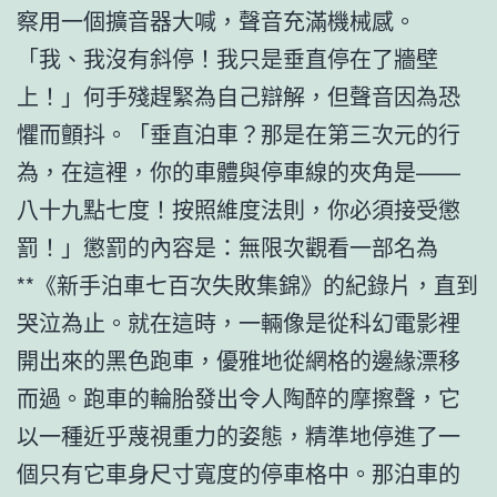
察用一個擴音器大喊，聲音充滿機械感。
「我、我沒有斜停！我只是垂直停在了牆壁
上！」何手殘趕緊為自己辯解，但聲音因為恐
懼而顫抖。「垂直泊車？那是在第三次元的行
為，在這裡，你的車體與停車線的夾角是——
八十九點七度！按照維度法則，你必須接受懲
罰！」懲罰的內容是：無限次觀看一部名為
**《新手泊車七百次失敗集錦》的紀錄片，直到
哭泣為止。就在這時，一輛像是從科幻電影裡
開出來的黑色跑車，優雅地從網格的邊緣漂移
而過。跑車的輪胎發出令人陶醉的摩擦聲，它
以一種近乎蔑視重力的姿態，精準地停進了一
個只有它車身尺寸寬度的停車格中。那泊車的