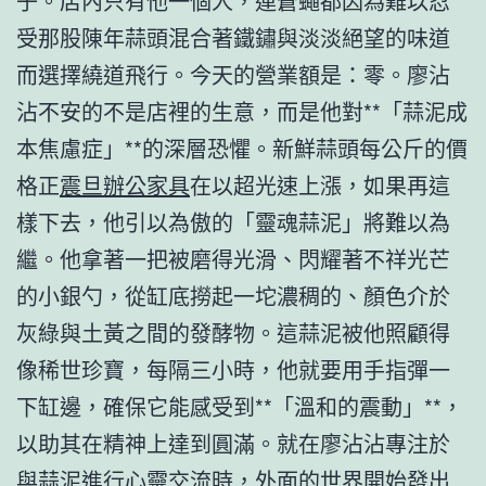
子。店內只有他一個人，連蒼蠅都因為難以忍
受那股陳年蒜頭混合著鐵鏽與淡淡絕望的味道
而選擇繞道飛行。今天的營業額是：零。廖沾
沾不安的不是店裡的生意，而是他對**「蒜泥成
本焦慮症」**的深層恐懼。新鮮蒜頭每公斤的價
格正
震旦辦公家具
在以超光速上漲，如果再這
樣下去，他引以為傲的「靈魂蒜泥」將難以為
繼。他拿著一把被磨得光滑、閃耀著不祥光芒
的小銀勺，從缸底撈起一坨濃稠的、顏色介於
灰綠與土黃之間的發酵物。這蒜泥被他照顧得
像稀世珍寶，每隔三小時，他就要用手指彈一
下缸邊，確保它能感受到**「溫和的震動」**，
以助其在精神上達到圓滿。就在廖沾沾專注於
與蒜泥進行心靈交流時，外面的世界開始發出