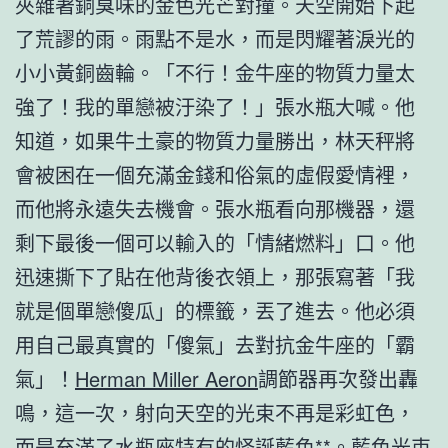
夾雜著銅臭味的金色光芒對撞。天空開始下起
了荒謬的雨。雨點不是水，而是閃耀著淚光的
小小黃銅齒輪。「不行！金牛座的物質力量太
強了！我的單戀被汙染了！」張水瓶大喊。他
知道，如果牛土豪的物質力量勝出，林天秤將
會被困在一個充滿金錢和俗氣的虛假愛情裡，
而他將永遠失去機會。張水瓶看向那機器，還
剩下最後一個可以輸入的「情緒燃料」口。他
迅速撕下了貼在他背後衣領上，那張寫著「我
就是個單戀傻瓜」的標籤，丟了進去。他必須
用自己最真實的「傻氣」去對抗金牛座的「霸
氣」！
Herman Miller Aeron
調節器再次發出轟
鳴，這一次，射向天空的光束不再是彩虹色，
而是充滿了水瓶座特有的怪誕藍色**。藍色光束