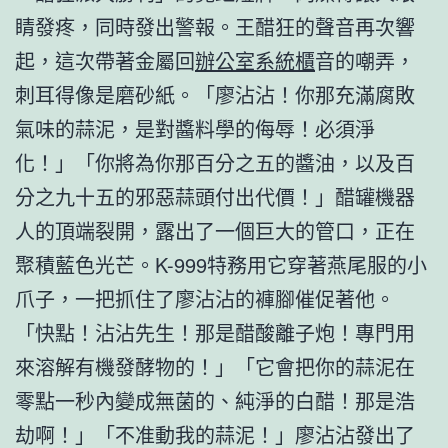
睛發疼，同時發出警報。王醋狂的聲音再次響
起，這次帶著金屬回
辦公室系統櫃
音的嘲弄，
刺耳得像是磨砂紙。「廖沾沾！你那充滿腐敗
氣味的蒜泥，是對醬料學的侮辱！必須淨
化！」「你將為你那百分之五的醬油，以及百
分之九十五的邪惡蒜頭付出代價！」醋罐機器
人的頂端裂開，露出了一個巨大的管口，正在
聚積藍色光芒。K-999特務用它穿著燕尾服的小
爪子，一把抓住了廖沾沾的褲腳催促著他。
「快點！沾沾先生！那是醋酸離子炮！專門用
來溶解有機發酵物的！」「它會把你的蒜泥在
零點一秒內變成無菌的、純淨的白醋！那是浩
劫啊！」「不准動我的蒜泥！」廖沾沾發出了