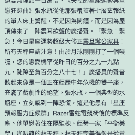
還要無理頭一百萬倍。《失控的星座運勢與單
戀狂想曲》張水瓶從他那張覆蓋著七層舊報紙
的單人床上驚醒，不是因為鬧鐘，而是因為屋
頂傳來了一陣震耳欲聾的廣播聲。「緊急！緊
急！今日星座運勢超級大修正
震旦辦公家具
！
所有天秤座請注意！由於月球剛剛打了一個噴
嚏，您的戀愛機率從昨日的百分之九十九點
九，陡降至負百分之八十七！」廣播員的聲音
聽起來像是一個正在經歷中年危機的雙子座，
充滿了戲劇性的絕望。張水瓶，一個典型的水
瓶座，立刻感到一陣恐慌，這是他患有「星座
預報壓力症候群」
Razer雷蛇電競椅
後的標準反
應。他單戀著住在隔壁棟、經營一家「平衡美
學」咖啡館的林天秤。林天秤完美得像是從黃