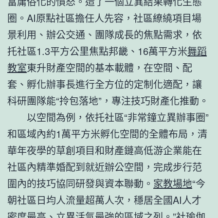
富庸俗化的憤怒。造了一個立異結果轉化生態
圈。AI原點社區擔任人先容，社區繚繞項目場
景利用、辦公交通、團隊成長的焦點需求，依
托社區1.3平方公里焦點邦畿、16萬平方米
舞蹈
教室
東升財產空間的基本載體，在空間、配
套、孵化辦事長進行全方位的定制化適配，讓
科研團隊能“拎包落地”，專注技巧財產化推動。
以空間為例，依托社區“非常鐘立異辦事圈”
和區域內約1萬平方米孵化空間的全體布局，清
華年夜學的草創項目和財產鏈高低游企業能在
社區內精準婚配到就近辦公空間，完成步行范
圍內的技巧協同研發與資本聯動。
家教場地
“今
朝社區日均人流量超萬人次，穩居全國AI人才
密度最高、立異活氣最強的區域之列。”社
瑜伽