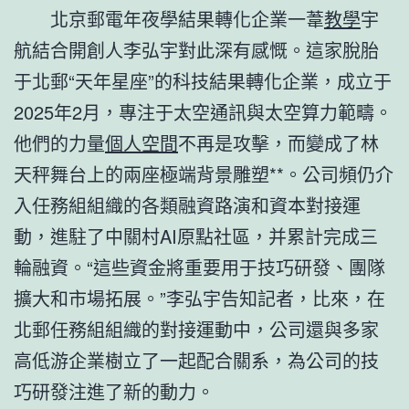
北京郵電年夜學結果轉化企業一葦
教學
宇
航結合開創人李弘宇對此深有感慨。這家脫胎
于北郵“天年星座”的科技結果轉化企業，成立于
2025年2月，專注于太空通訊與太空算力範疇。
他們的力量
個人空間
不再是攻擊，而變成了林
天秤舞台上的兩座極端背景雕塑**。公司頻仍介
入任務組組織的各類融資路演和資本對接運
動，進駐了中關村AI原點社區，并累計完成三
輪融資。“這些資金將重要用于技巧研發、團隊
擴大和市場拓展。”李弘宇告知記者，比來，在
北郵任務組組織的對接運動中，公司還與多家
高低游企業樹立了一起配合關系，為公司的技
巧研發注進了新的動力。