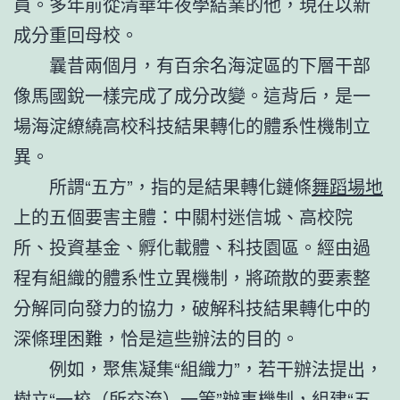
員。多年前從清華年夜學結業的他，現在以新
成分重回母校。
曩昔兩個月，有百余名海淀區的下層干部
像馬國銳一樣完成了成分改變。這背后，是一
場海淀繚繞高校科技結果轉化的體系性機制立
異。
所謂“五方”，指的是結果轉化鏈條
舞蹈場地
上的五個要害主體：中關村迷信城、高校院
所、投資基金、孵化載體、科技園區。經由過
程有組織的體系性立異機制，將疏散的要素整
分解同向發力的協力，破解科技結果轉化中的
深條理困難，恰是這些辦法的目的。
例如，聚焦凝集“組織力”，若干辦法提出，
樹立“一校（所
交流
）一策”辦事機制，組建“五