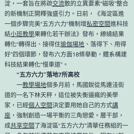
淀，一套旨在將疏
交流
散的立異要素“磁吸”整合
的新機制正開釋強盛引力。日前，《海淀區進
一個步驟完美“五方六力”機制增
私密空間
進科技
結
小班教學
果轉化若干辦法》發布，繚繞結果
轉化“轉得出、接得住
瑜伽場地
、落得下、用得
好”四個環節，發布六方面18條舉動，體系構建
科技結果轉化“慢車道”。
“五方六力”落地7所高校
一
教學場地
個多月前，馬國銳從馬連洼街
道的一名下林天秤，這位被失衡逼瘋的美學
家，已經
個人空間
決定要用她自己的方式
講
座
，強制創造一場平衡的三角戀愛。層干部，
成
共享空間
了海淀區“五方六力”清華任務組的一