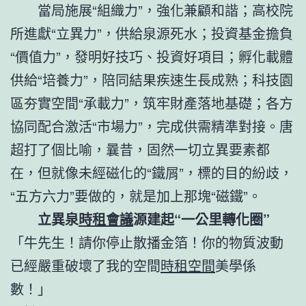
當局施展“組織力”，強化兼顧和諧；高校院
所進獻“立異力”，供給泉源死水；投資基金擔負
“價值力”，發明好技巧、投資好項目；孵化載體
供給“培養力”，陪同結果疾速生長成熟；科技園
區夯實空間“承載力”，筑牢財產落地基礎；各方
協同配合激活“市場力”，完成供需精準對接。唐
超打了個比喻，曩昔，固然一切立異要素都
在，但就像未經磁化的“鐵屑”，標的目的紛歧，
“五方六力”要做的，就是加上那塊“磁鐵”。
立異泉
時租會議
源建起“一公里轉化圈”
「牛先生！請你停止散播金箔！你的物質波動
已經嚴重破壞了我的空間
時租空間
美學係
數！」