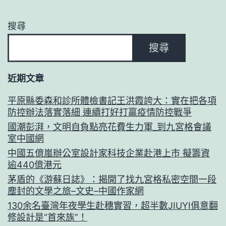
搜尋
搜尋
近期文章
平原縣委森和診所體檢書記王洪霞誇大：實在把各項
防控辦法落實落細 連續打好打贏疫情防控戰爭
國潮彭湃，文明自負點亮花費生力軍_到九宮格會議
室中國網
中國五億嵐辦公室設計家科技企業赴港上市 擬籌資
逾440億港元
茅盾的《游蘇日誌》：揭開了找九宮格私密空間一段
塵封的文學之旅–文史–中國作家網
130余名臺灣年夜學生赴穗實習，超半數JIUYI俱意翻
修設計是“首來族”！