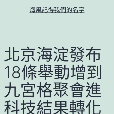
跳
海風記得我們的名字
至
主
要
內
容
北京海淀發布
18條舉動增到
九宮格聚會進
科技結果轉化