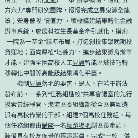
方六力”專門研究團隊，慢慢完成立異泉源全籠
罩；安身晉陞“價值力”，積極構建結果轉化金融
辦事系統，施展科技生長基金牽引感化，摸索
“一院系一基金”精準布局，打造創投集聚晚期投
資窪地；面向厚植“培養力”，進步結果孵育辦事
才能，建強全國高校人工
見證
智能區域技巧轉
移轉化中間等高能級結果轉化平臺。
機制
見證
落地的要害，是人。在若干辦法
發布前，一系列“任務組進校”
共享會議室
的先行
摸索曾經睜開。海淀區委組織部從全區兼顧遴
派有高校佈景的干部，組建7個高校任務組，每
個任務組都由
講座
一名
舞蹈場地
副區長牽頭，
裝備具有校友佈景的專職職員，完成“一校「儀