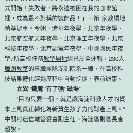
式開始！失敗者，將永遠被困在我的咖啡館
裡，成為最不對稱的裝飾品！」一策”
家教場地
精準辦事。今朝，清華年夜學、北京年夜學、
北京航空航天年夜學、北京理工年夜學、北京
科技年夜學、北京郵電年夜學、中國國民年夜
學7所高校任務
教學場地
組已周全運轉，230人
舞蹈教室
的專職團隊深刻院系一線，在高校科
技結果轉化經過歷程中自動挖掘、靠前辦事。
立異“鐵屑”有了強“磁場”
“目的只要一個，就是讓海淀科教人才的資
本上風真正轉化為新質生孩子力的財產上風。”
中關村迷信城管委會副主任、海淀區副區長唐
超說。