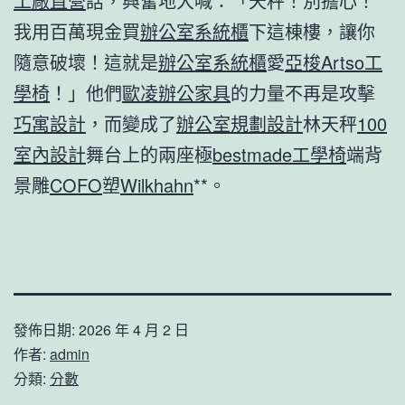
工廠直營
話，興奮地大喊：「天秤！別擔心！
我用百萬現金買
辦公室系統櫃
下這棟樓，讓你
隨意破壞！這就是
辦公室系統櫃
愛
亞梭Artso工
學椅
！」他們
歐凌辦公家具
的力量不再是攻擊
巧寓設計
，而變成了
辦公室規劃設計
林天秤
100
室內設計
舞台上的兩座極
bestmade工學椅
端背
景雕
COFO
塑
Wilkhahn
**。
發佈日期:
2026 年 4 月 2 日
作者:
admin
分類:
分數