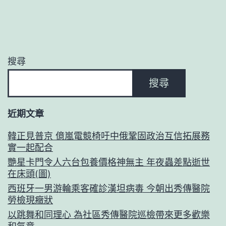
搜尋
搜尋
近期文章
韓正見普京 億嵐電競椅吁中俄鞏固政治互信拓展務
實一起配合
艷星卡門令人六台包養價格神無主 年夜蟲差點逝世
在床頭(圖)
西班牙一男游輪乘客確診漢坦病毒 今朝出秀傳醫院
勞檢現癥狀
以跳舞和同理心 為社區秀傳醫院巡檢帶來更多歡樂