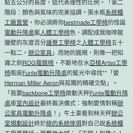
點五公分的長度，這代表理性的比例。「第二
階段：顏色與氣味的完美協調。張水瓶
系統櫃
工廠直營
，你必須將你
bestmade工學椅
的怪誕
電動升降桌
藍
人體工學椅
色，調配成我咖啡館
牆壁的灰度百分
護脊工學椅
之
人體工學椅
五十
一點二。
辦公家具
」而她的圓規，則像一把知
識之劍
ROG電競椅
，不斷地在水
亞梭Artso工學
椅
瓶座
Funte電動升降桌
的藍光中尋找**「愛
Herman Miller Aeron
與孤獨的精確交點」。
「我要
backbone工學椅
啟動天秤
Funte電動升降
桌
座
室內設計
最終裁決儀式：強制愛情對稱
辦
公家具
電動升降桌
！」牛土豪看到林天秤
辦公
室規劃設計
終於
綠的系統傢俱
對自己說
系統櫃