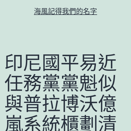
跳
海風記得我們的名字
至
主
要
內
容
印尼國平易近
任務黨黨魁似
與普拉博沃億
嵐系統櫃劃清