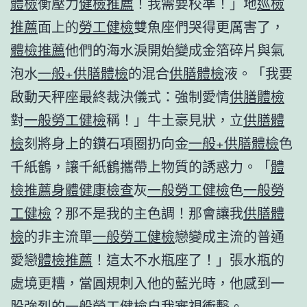
體檢
衡壓力
健檢推薦
！我需要校準！」地
巡檢
推薦
面上的
勞工健檢
雙魚座們哭得更厲害了，
體檢推薦
他們的海水淚開始變成金箔碎片與氣
泡水
一般+供膳體檢
的混合
供膳體檢
液。「我要
啟動天秤座最終裁決儀式：強制愛情
供膳體檢
對
一般勞工健檢
稱！」牛土豪見狀，立
供膳體
檢
刻將身上的鑽石項圈扔向金
一般+供膳體檢
色
千紙鶴，讓千紙鶴攜帶上物質的誘惑力。「
體
檢推薦
身體健康檢查
灰
一般勞工健檢
色
一般勞
工健檢
？那不是我的主色調！那會讓我
供膳體
檢
的非主流單
一般勞工健檢
戀變成主流的普通
愛戀
體檢推薦
！這太不水瓶座了！」張水瓶的
處境更糟，當圓規刺入他的藍光時，他感到一
股強烈的
一般勞工健檢
自我審視衝擊。