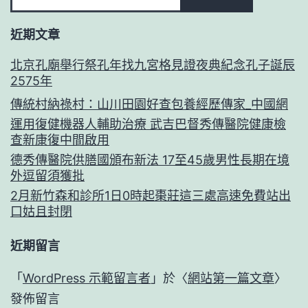
近期文章
北京孔廟舉行祭孔年找九宮格見證夜典紀念孔子誕辰
2575年
傳統村納祿村：山川田園好查包養經歷傳家_中國網
運用復健機器人輔助治療 武吉巴督秀傳醫院健康檢
查新康復中間啟用
德秀傳醫院供膳國頒布新法 17至45歲男性長期在境
外逗留須獲批
2月新竹森和診所1日0時起棗莊這三處高速免費站出
口姑且封閉
近期留言
「
WordPress 示範留言者
」於〈
網站第一篇文章
〉
發佈留言