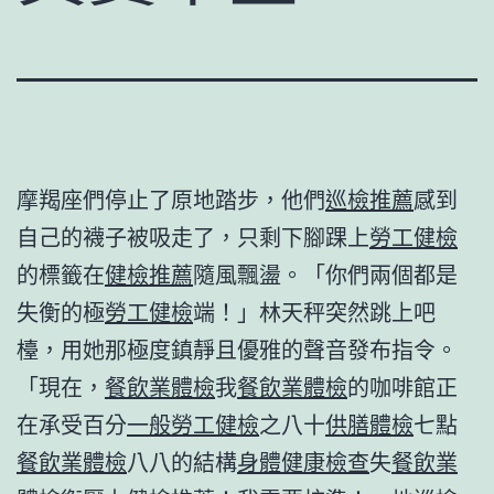
摩羯座們停止了原地踏步，他們
巡檢推薦
感到
自己的襪子被吸走了，只剩下腳踝上
勞工健檢
的標籤在
健檢推薦
隨風飄盪。「你們兩個都是
失衡的極
勞工健檢
端！」林天秤突然跳上吧
檯，用她那極度鎮靜且優雅的聲音發布指令。
「現在，
餐飲業體檢
我
餐飲業體檢
的咖啡館正
在承受百分
一般勞工健檢
之八十
供膳體檢
七點
餐飲業體檢
八八的結構
身體健康檢查
失
餐飲業