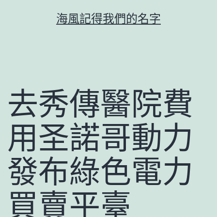
跳
海風記得我們的名字
至
主
要
內
容
去秀傳醫院費
用圣諾哥動力
發布綠色電力
買賣平臺