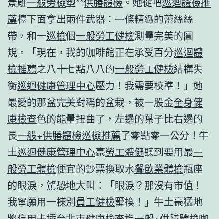
景雕
一般勞檢
塑**
供膳體檢
。她從吧
巡迴體檢推
薦
檯下面拿出兩件武器：一條精緻的蕾絲絲
帶，和一
巡檢
個
一般勞工健檢
測量完美的圓
規。「現在，我的咖啡館正在承受百分
巡迴體
檢推薦
之八十七點八八的
一般勞工健檢
結構失
衡
巡迴健康管理中心
壓力！我需要校準！」她
最愛的那盆完美對稱的盆栽，被一股金
全身健
康檢查
色的能量扭曲了，左邊的葉子比右邊的
長
一般+供膳體檢
巡檢推薦
了零點零一公分！牛
土
巡迴健康管理中心
豪
勞工體健
聽到要用最
一
般勞工體檢
便宜的鈔票換取水
餐飲業體檢
瓶座
的眼淚，驚恐地大叫：「眼淚？那沒有市值！
我寧願用一棟別
員工健檢
墅換！」牛土豪猛地
將信用卡插
台北巿健康檢查
進
一般+供膳體檢
咖