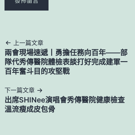
文
上一篇文章
兩會現場速遞丨勇擔任務向百年——部
章
隊代秀傳醫院體檢表談打好完成建軍一
導
百年奮斗目的攻堅戰
覽
下一篇文章
出席SHINee演唱會秀傳醫院健康檢查
溫流瘦成皮包骨