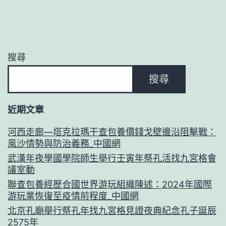
搜尋
搜尋
近期文章
河西走廊—塔克拉瑪干查包養價錢戈壁邊沿阻擊戰：
風沙情勢與防治義務_中國網
武漢年夜學國學院師生舉行壬寅年祭孔活找九宮格會
議室動
聯查包養經歷合國世界游玩組織陳述：2024年國際
游玩業恢復至疫情前程度_中國網
北京孔廟舉行祭孔年找九宮格見證夜典紀念孔子誕辰
2575年