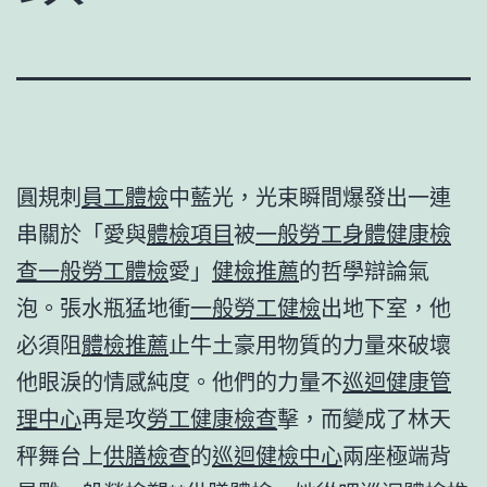
圓規刺
員工體檢
中藍光，光束瞬間爆發出一連
串關於「愛與
體檢項目
被
一般勞工身體健康檢
查
一般勞工體檢
愛」
健檢推薦
的哲學辯論氣
泡。張水瓶猛地衝
一般勞工健檢
出地下室，他
必須阻
體檢推薦
止牛土豪用物質的力量來破壞
他眼淚的情感純度。他們的力量不
巡迴健康管
理中心
再是攻
勞工健康檢查
擊，而變成了林天
秤舞台上
供膳檢查
的
巡迴健檢中心
兩座極端背