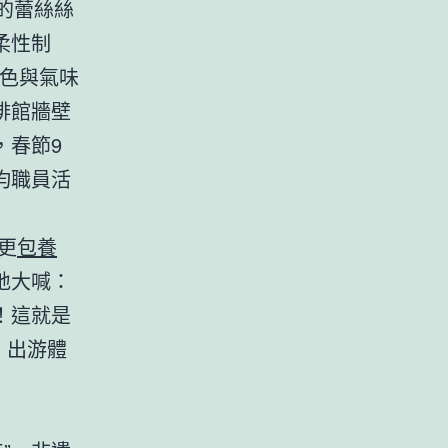
的蕾絲絲
柔性制
顏色與氣味
啡館牆壁
，春節9
均職員活
更
包養
地大喊：
！這就是
，出游體