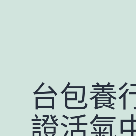
跳
至
主
要
內
容
台包養
證活氣