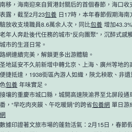
南移，海南迎來自貿港封關后的首個春節，海口收
表露，截至2月23
包養
日17時，本年春節假期海南
驗放收支境職員8.6萬余人次，同比
包養
增加43.3
老年人奔赴後代任務的城市“反向團聚”，沉醉式感
城市的生涯日常。
路網連續完美，解鎖更多出游體驗。
圣地延安不久前新增中轉北京、上海、廣州等地的
便捷抵達，1938街區內游人如織，陜北秧歌、非遺
色
包養
年味實足。
接壤的重慶市城口縣，城開高速陜渝界至北屏段通
番，“早吃肉夾饃、午吃暖鍋”的跨省
包養網
單日游
網
數據印證著文旅市場的蓬勃活氣：2月15日，春節