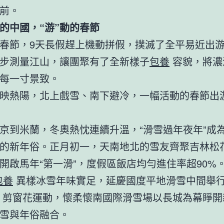
前。
的中國，“游”動的春節
春節，9天長假趕上機動拼假，撲滅了全平易近出
步測量江山，讓團聚有了全新樣子
包養
容貌，將濃
每一寸景致。
映熱陽，北上戲雪、南下避冷，一幅活動的春節出
京到米蘭，冬奧熱忱連續升溫，“滑雪過年夜年”成
的新年俗。正月初一，天南地北的雪友齊聚吉林松
開啟馬年“第一滑”，度假區飯店均勻進住率超90%。
包養
異樣冰雪年味實足，延慶國度平地滑雪中間舉
剪窗花運動，懷柔懷南國際滑雪場以長城為幕睜開
雪與年俗融合。