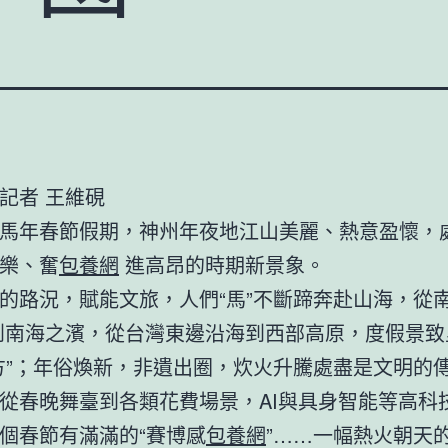
記者 王維硯
馬年春節假期，神州年夜地江山美麗、熱意盈懷，
樂、奮
包養網
進高昂的時期新景象。
的路況，賦能文旅，人們“馬”不斷蹄奔赴山海，從
南海之濱，從台灣東邊沿海到西部高原，度假景致
方”；年俗煥新，非遺出圈，炊火升騰處盡是文明的
從春晚舞臺到各類花費場景，AI與具身智能等高科
個春節有滿滿的“賽博感
包養網
”……一幅熱火朝天