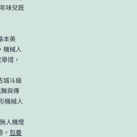
讓年味兒既
基本美
，機械人
度舉措，
古城斗級
跳舞與傳
形機械人
出無人機燈
卷。
包養