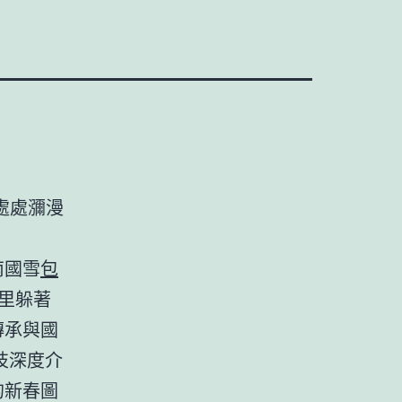
處處瀰漫
南國雪
包
里躲著
傳承與國
技深度介
的新春圖