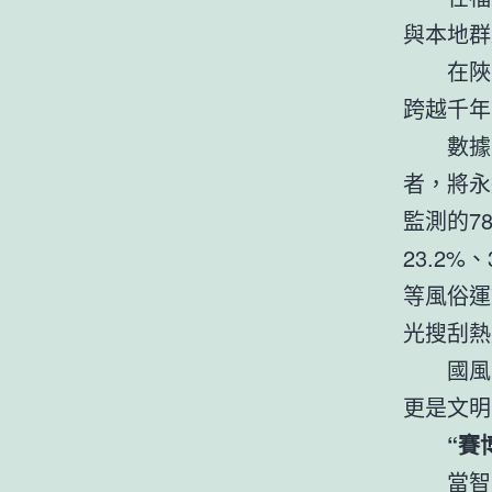
與本地群
在陜
跨越千年
數據
者，將永
監測的7
23.2
等風俗運
光搜刮熱
國風
更是文明
“賽
當智