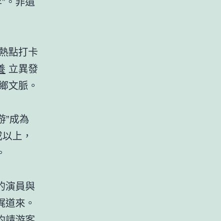
”。非遺
熱點打卡
養
立異發
鄉文脈。
游”成為
成以上，
。
的演員與
娓道來。
約請游客