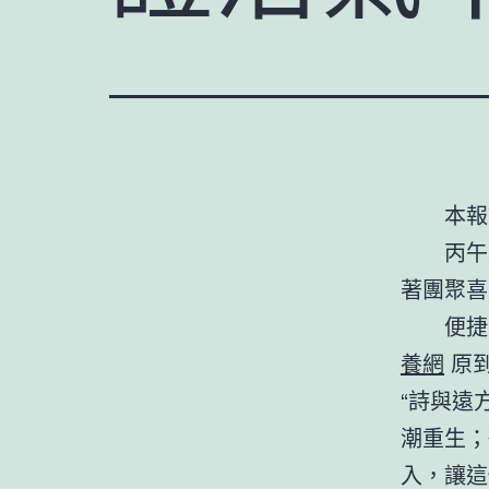
本報
丙午
著團聚喜
便捷
養網
原到
“詩與遠
潮重生；
入，讓這