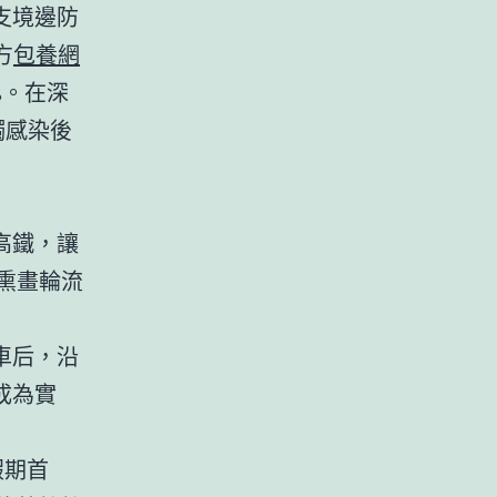
支境邊防
方
包養網
%。在深
觸感染後
高鐵，讓
熏畫輪流
車后，沿
成為實
假期首