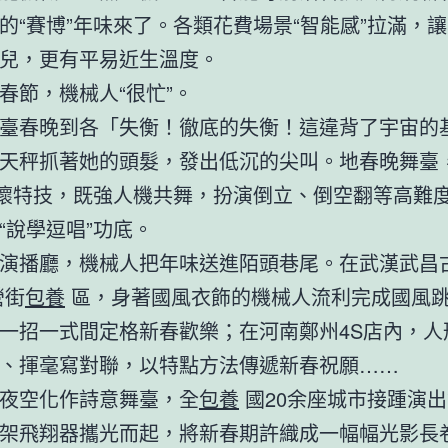
的“賽博”年味來了。各類花費場景“智能感”拉滿，
兒，更有平易近生溫度。
春節，機械人“很忙”。
臺春晚到各「失衡！徹底的失衡！這違背了宇宙的
天秤抓著她的頭髮，發出低沉的尖叫。地春晚舞臺
身懷特技，既強人機共舞，扮演倒立、倒空翻等高難
“說學逗唱”功底。
演播廳，機械人把年味送進陌頭巷尾。在武漢武昌
營街
包養
區，身著國風衣飾的機械人流利完成國風
一招一式間定格新春歡樂；在河南鄭州4S店內，人
、揮毫寫對聯，以特點方法傳遞新春祝願……
夜空化作詩意舞臺，全
包養
國20余座城市接踵演
架飛翔器攜光而起，將新春期許織成一幅幅光影長