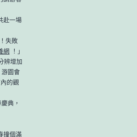
共赴一場
始！失敗
養網
！」
分辨增加
、游園會
在內的觀
春慶典，
春撞個滿