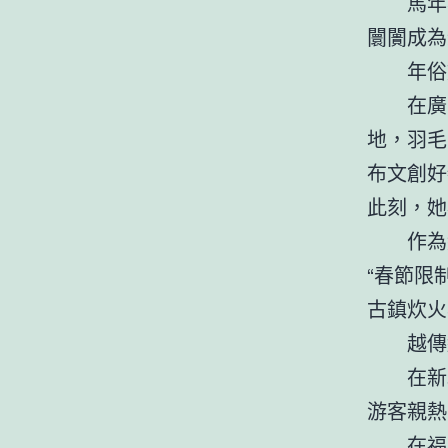
馬年
闤闠成為
年俗
在廣
地，羽毛
布文創好
此刻，她
作為
“春節限
古鎮炊火
越傳
在新
游客親熱
在福