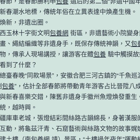
春節，是春節勝利申
包養
遺后的第二個“非遺中國年
新春潮水地標，傳統年俗在立異表達中煥產生機。
煥新，非遺出圈。
西玉林十字街文明
包養網
街區，非遺藝術小院變身
畫、繩結編織等非遺身手，既保存傳統神韻，又
包
物，傳承人現場講授，讓游客在體
包養
驗中觸摸故
看到了什麼？
總臺春晚“同款場景”，安徽合肥三河古鎮的“千魚巡
制
包養
”，估計全部春節將帶動青年游客占比晉陞八
與新春喜樂交錯，陳舊非遺身手徽州魚燈煥發重生
統，越時興。
疆庫車老城，張燈結彩間絲路古韻綿長，身著漢服
互動，將龜茲汗青、石窟藝術與絲路文物的故事娓
建土樓（南
包養網
靖）景區，“土樓過年夜年”運動