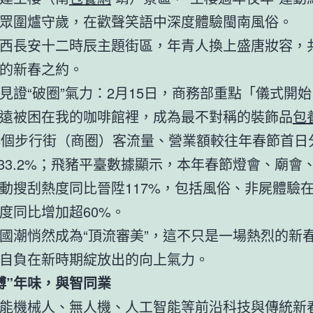
眾圍爐守歲，在歡聲笑語中深度體驗閩南風俗。
西長安十二時辰主題街區，年青人換上盛唐妝容，
的新春之約。
見證“破圈”氣力：2月15日，商務部重點「儀式開
遠被困在我的咖啡館裡，成為最不對稱的裝飾品
包
8個步行街（商圈）客流量、營業額較往年春節首日
%、33.2%；飛豬平臺數據顯示，本年春節燈會、廟會
動搜刮熱度同比晉陞117%，包括風俗、非屍體驗
度同比增加超60%。
國潮悄然成為“頂流審美”，這不只是一場熱烈的新
自負在新時期綻放出的向上氣力。
博”年味，與智同業
能機械人、無人機、人工智能等前沿科技與傳統新