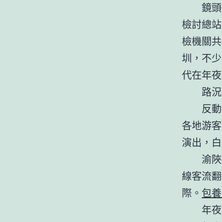
鏡頭
檢討總站
檢機關共
圳，不少
代在年夜
路況
反動
各地游客
演出，白
渝陜
線客流翻
際。
包養
年夜