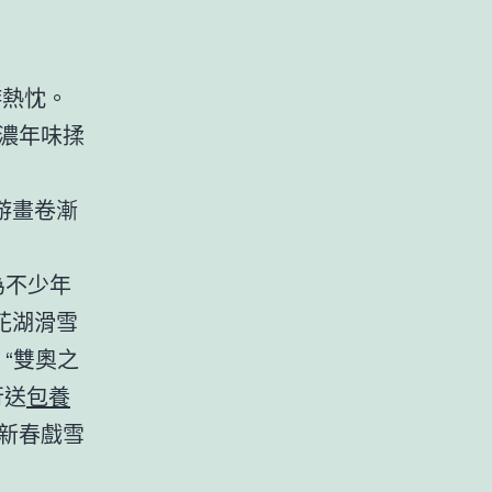
游熱忱。
濃年味揉
游畫卷漸
為不少年
花湖滑雪
“雙奧之
行送
包養
新春戲雪