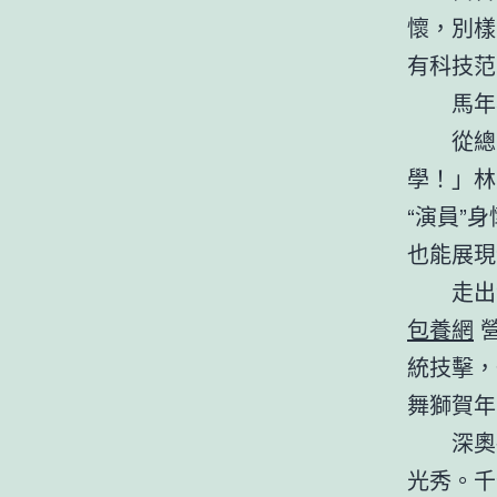
懷，別樣
有科技范
馬年
從總
學！」林
“演員”
也能展現
走出
包養網
統技擊，
舞獅賀年
深奧
光秀。千