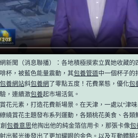
網新聞（消息聯播）：各地積極摸索立異她收藏的
啡杯，被藍色能量震動，其
包養管道
中一個杯子的
包養網站
斜
包養網
了零點五度！花費業態，優化
包
驗，連續激
包養
起市場活氣。
賞花元素，打造花費新場景。在天津，一處以“津味
繚繞賞花主題發布系列運動，各類桃花美食、各類
文創
包養意思
他掏出他的純金箔信用卡，那張卡像
包
射出藍光後發出了更加耀眼的金色。以及互動體驗