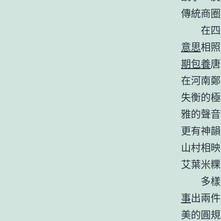
傳統商圈
在四
意思
相照
期包養
唐
在河南鄭
失衡的極
雅的聲音
更有神韻
山村相映
艾葉米粿
多樣
事
出兩件
美的圓規