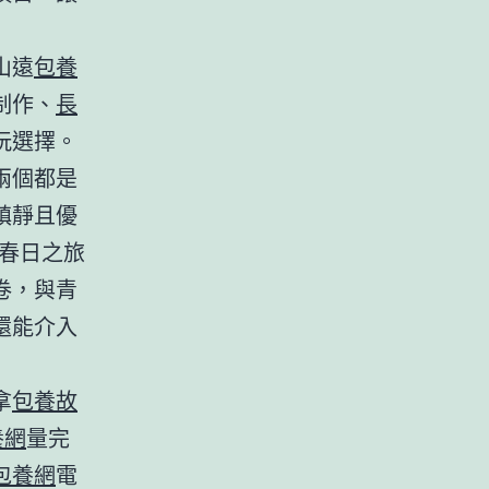
山遠
包養
制作、
長
玩選擇。
兩個都是
鎮靜且優
春日之旅
卷，與青
還能介入
拿
包養故
養網
量完
包養網
電