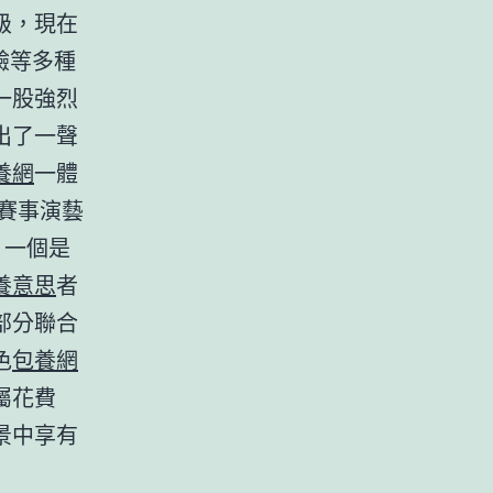
級，現在
驗等多種
一股強烈
出了一聲
養網
一體
、賽事演藝
，一個是
養意思
者
部分聯合
色
包養網
屬花費
景中享有