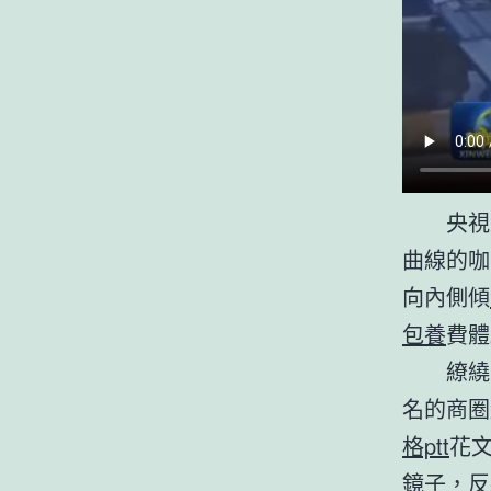
央視
曲線的咖
向內側傾
包養
費體
繚繞
名的商圈
格ptt
花
鏡子，反