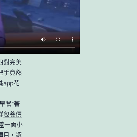
四對完美
把手竟然
養app
花
早餐”著
鮮
包養價
養
一面小
項目，讓