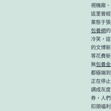
視機廠、
這里曾經
業態于張
包養網
的
冷笑，這
的文博新
等花費新
無
包養金
都極端到
正在停止
調成灰度
券，人們
扣頭福利