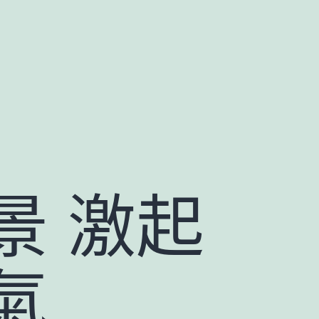
景 激起
氣