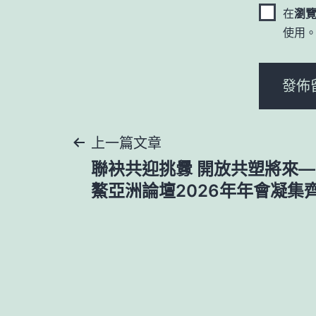
在
瀏
使用
文
上一篇文章
聯袂共迎挑釁 開放共塑將來
章
鰲亞洲論壇2026年年會凝集
導
覽