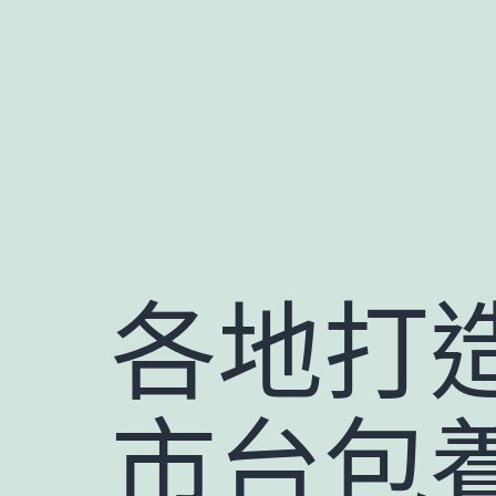
跳
至
主
要
內
容
各地打
市台包