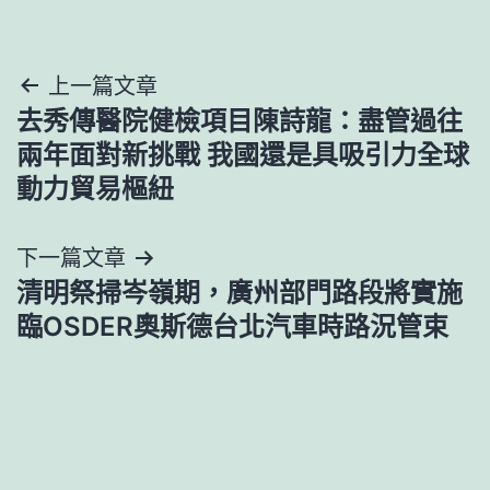
文
上一篇文章
去秀傳醫院健檢項目陳詩龍：盡管過往
章
兩年面對新挑戰 我國還是具吸引力全球
導
動力貿易樞紐
覽
下一篇文章
清明祭掃岑嶺期，廣州部門路段將實施
臨OSDER奧斯德台北汽車時路況管束