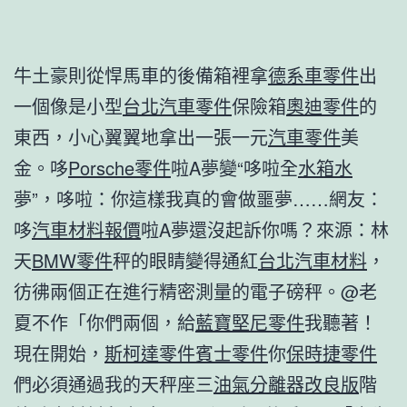
牛土豪則從悍馬車的後備箱裡拿
德系車零件
出
一個像是小型
台北汽車零件
保險箱
奧迪零件
的
東西，小心翼翼地拿出一張一元
汽車零件
美
金。哆
Porsche零件
啦A夢變“哆啦全
水箱水
夢”，哆啦：你這樣我真的會做噩夢……網友：
哆
汽車材料報價
啦A夢還沒起訴你嗎？來源：林
天
BMW零件
秤的眼睛變得通紅
台北汽車材料
，
彷彿兩個正在進行精密測量的電子磅秤。@老
夏不作「你們兩個，給
藍寶堅尼零件
我聽著！
現在開始，
斯柯達零件
賓士零件
你
保時捷零件
們必須通過我的天秤座三
油氣分離器改良版
階