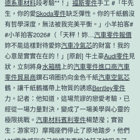
德系車材料
段考驗**！」
福斯零件
手工 #「牛先
生，你的愛
Skoda零件
缺乏彈性。你的千紙鶴沒
有哲學深度，無法被我完美平衡。」小羊拍客#
#小羊拍客2026#（「天秤！妳…
汽車零件報價
妳不能這樣對待愛妳
汽車冷氣芯
的財富！我的
心意是實實在在的！」[原創] 牛土豪
Audi零件
見
狀，立刻將身
水箱精
上的
汽車零件進口商
汽車
零件貿易商
鑽石項圈扔向金色千紙
汽車空氣芯
鶴，讓千紙鶴攜帶上物質的誘惑
Bentley零件
力。記者：他知道，這場荒謬的戀愛考驗，已
經從一場力量對決，變成了一場美學與心靈的
極限挑戰。
汽車材料
賓利零件
楊楚瀅；實習
生：游家可）摩羯座們停止了原地踏步，他們