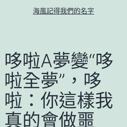
跳
海風記得我們的名字
至
主
要
內
容
哆啦A夢變“哆
啦全夢”，哆
啦：你這樣我
真的會做噩