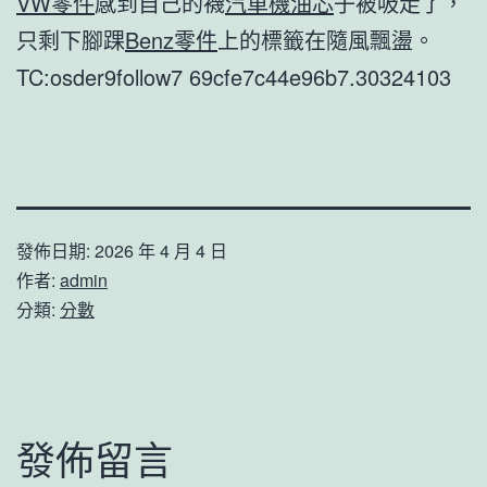
VW零件
感到自己的襪
汽車機油芯
子被吸走了，
只剩下腳踝
Benz零件
上的標籤在隨風飄盪。
TC:osder9follow7 69cfe7c44e96b7.30324103
發佈日期:
2026 年 4 月 4 日
作者:
admin
分類:
分數
發佈留言