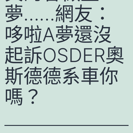
夢……網友：
哆啦A夢還沒
起訴OSDER奧
斯德德系車你
嗎？