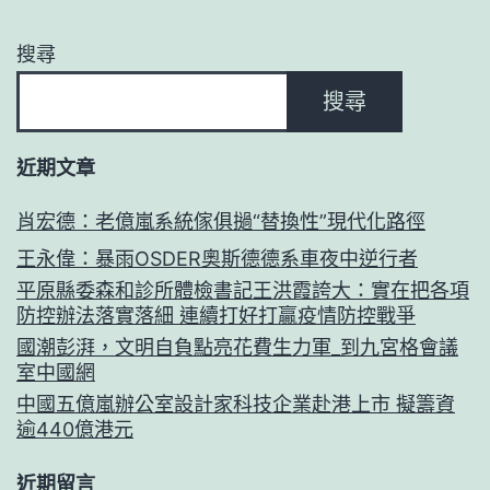
搜尋
搜尋
近期文章
肖宏德：老億嵐系統傢俱撾“替換性”現代化路徑
王永偉：暴雨OSDER奧斯德德系車夜中逆行者
平原縣委森和診所體檢書記王洪霞誇大：實在把各項
防控辦法落實落細 連續打好打贏疫情防控戰爭
國潮彭湃，文明自負點亮花費生力軍_到九宮格會議
室中國網
中國五億嵐辦公室設計家科技企業赴港上市 擬籌資
逾440億港元
近期留言