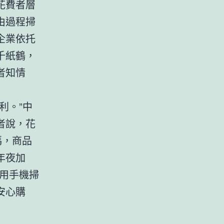
花費者層
由過程掃
企業依托
千紙鶴，
者知情
利。”中
者說，花
碼，商品
年夜加
用手機掃
安心購