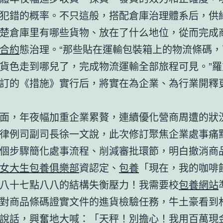
犯錯的概率。不只這般，搭配倉庫治理體系后，供
楚倉庫里有哪些貨物、放在了什么地位，從而完成
合約
態治理。“那些貼在運輸包裝箱上的物流條碼
貨色走到哪兒了，完成物流運輸全部旅程可見。”羅
訂的《措施》實行后，將實在為企業、為行業開釋
面，年夜幅加重企業累贅，連續優化營商周遭的狀
律例司副司長徐一文說，此次修訂聚焦企業處事痛
個步驟簡化處事流程、削減審批環節，明白撤消商
女大生包養俱樂部
資認定、
包養
「現在，我的咖啡
八十七點八八的結構失衡壓力！我需要校
包養網站
對商品條碼證實文件的進貨檢驗任務，牛土豪看到
說話，興奮地大喊：「天秤！別擔心！我用百萬現