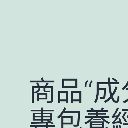
跳
至
主
要
內
容
商品“成
專包養