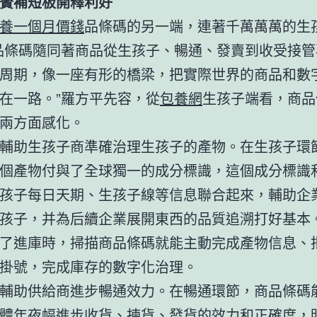
贅補短板開釋利好
養一個月價錢
品條碼的另一端，連著千萬萬萬的生
品條碼隨同著商品從生孩子、暢通、發賣到收受接管
周期，像一座有形的橋梁，把實際世界的商品和數
在一路。”羅方平先容，從
包養網
生孩子端看，商品
兩方面感化。
輔助生孩子商準確治理生孩子的產物。在生孩子環
個產物付與了全球獨一的成分標識，這個成分標識
孩子每日天期、生孩子線等信息聯合起來，輔助企
孩子，并為后續企業展開東西的品質追溯打好基本
了進庫時，掃描商品條碼就能主動完成產物信息、
掛號，完成庫存的數字化治理。
輔助供給商進步暢通效力。在暢通環節，商品條碼
體年夜幅進步收貨、揀貨、發貨的效力和正確度，