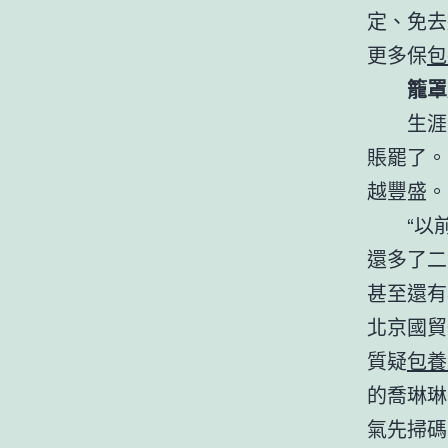
定、免去
更多保
包
籠罩
生涯
賬罷了。
越豐盛。
“以
還多了二
甚至還有
北京國貿
質疑
包養
的喬琳琳
氣先掃碼