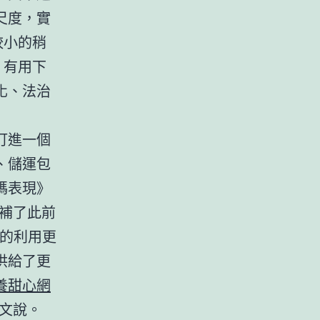
尺度，實
較小的稍
，有用下
化、法治
訂進一個
、儲運包
碼表現》
補了此前
節的利用更
供給了更
養甜心網
文說。