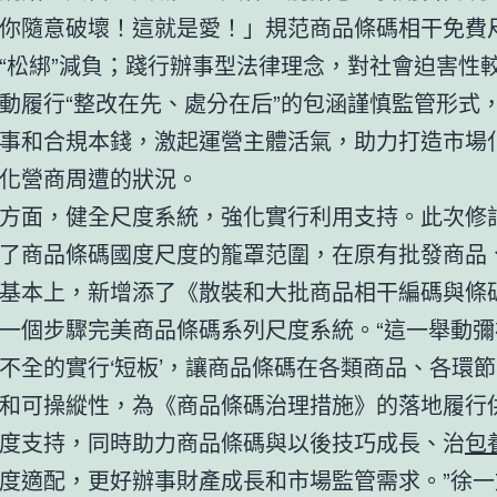
你隨意破壞！這就是愛！」規范商品條碼相干免費
“松綁”減負；踐行辦事型法律理念，對社會迫害性
動履行“整改在先、處分在后”的包涵謹慎監管形式
事和合規本錢，激起運營主體活氣，助力打造市場
化營商周遭的狀況。
方面，健全尺度系統，強化實行利用支持。此次修
了商品條碼國度尺度的籠罩范圍，在原有批發商品
基本上，新增添了《散裝和大批商品相干編碼與條
一個步驟完美商品條碼系列尺度系統。“這一舉動彌
不全的實行‘短板’，讓商品條碼在各類商品、各環
和可操縱性，為《商品條碼治理措施》的落地履行
度支持，同時助力商品條碼與以後技巧成長、治
包
度適配，更好辦事財產成長和市場監管需求。”徐一