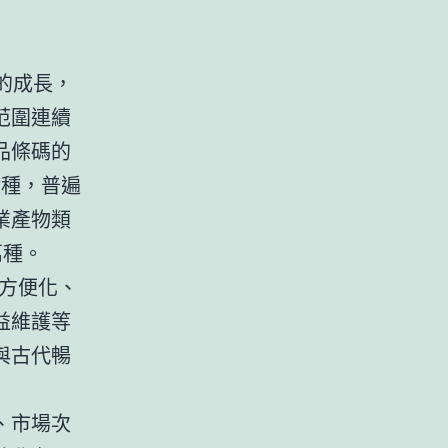
的成長，
范圍連續
品條碼的
億種，普遍
業產物類
萬種。
方便化、
益維護等
與古代暢
、市場次