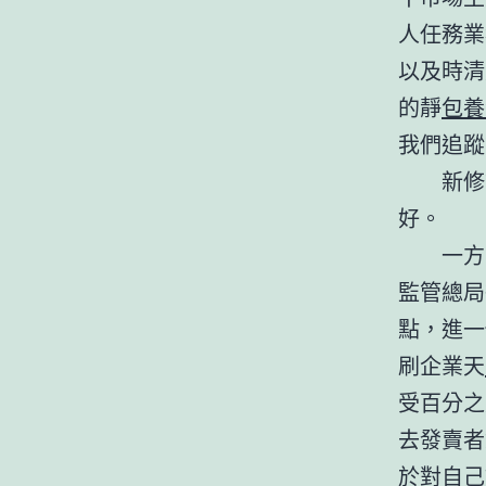
人任務業
以及時清
的靜
包養
我們追蹤
新修
好。
一方
監管總局
點，進一
刷企業天
受百分之
去發賣者
於對自己