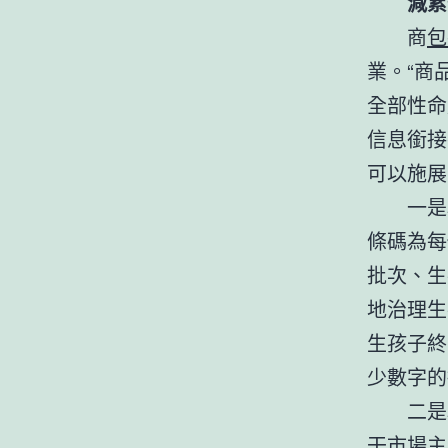
減累
商
包
業。“商
全部性命
信息銜接
可以施展
一是
條碼為每
批次、生
地治理生
生孩子終
少數字的
二是
干市場主