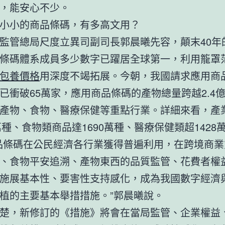
，能安心不少。
小小的商品條碼，有多高文用？
監管總局尺度立異司副司長郭晨曦先容，顛末40年
條碼體系成員多少數字已躍居全球第一，利用籠罩
包養價格
用深度不竭拓展。今朝，我國請求應用商
已衝破65萬家，應用商品條碼的產物總量跨越2.4
產物、食物、醫療保健等重點行業。詳細來看，產
5萬種、食物類商品達1690萬種、醫療保健類超1428
品條碼在公民經濟各行業獲得普遍利用，在跨境商業
、食物平安追溯、產物東西的品質監管、花費者權
施展基本性、要害性支持感化，成為我國數字經濟
植的主要基本舉措措施。”郭晨曦說。
楚，新修訂的《措施》將會在當局監管、企業權益