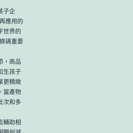
孩子企
再應用的
字世界的
條碼重要
節，商品
和生孩子
業更精緻
。當產物
批次和多
能輔助相
明顯削減