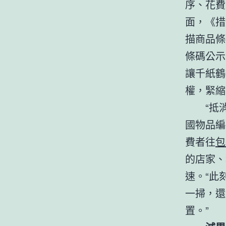
序、花費
面，《措
描商品條
條碼公示
讓千紙鶴
權，緊縮
“抵
國物品編
費者往
包
的店家、
速。“此
一掃，還
置。”