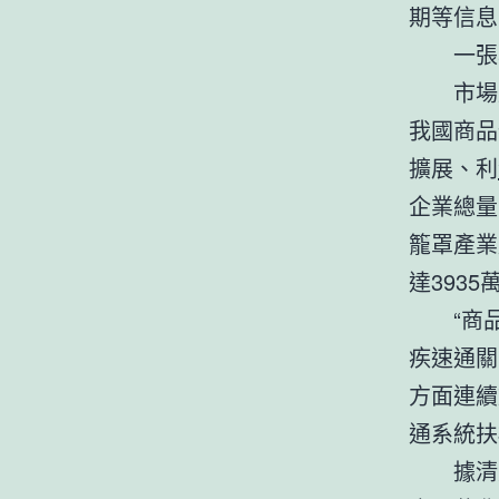
期等信息
一張
市場
我國商品
擴展、利
企業總量
籠罩產業
達393
“商
疾速通關
方面連續
通系統扶
據清