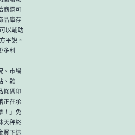
給商還可
商品庫存
，可以輔助
方平說。
更多利
況。市場
點、難
品條碼印
館正在承
準！」免
林天秤終
金買下這