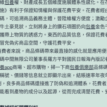
維
包養
權、財產成長五個維度施展體系性感化。在
施》有利于保證知情權與保護花費平安。花費者經
碼，可追溯商品義務主體，晉陞維權方便度；激勵
牛土豪見狀，立刻將身上的鑽石項圈扔向
包養
金色
攜帶上物質的誘惑力。東西的品質信息，保證花費
冒充偽劣商品空間，守護花費平安。
消費者來說，商品條碼帶來最直接的感化就是應用便
碼中間無限公司董事長羅方平對
國民日報海內版
記
養app
商場、超市購物，掃一下商
包養俱樂部
品條
稱號、價錢等信息就立即顯示出來，結賬速率年夜
刻，良多商品條碼還接進了防偽和追溯體系，花費者
能看到產物的成分以及起源，從而完成清楚花費、