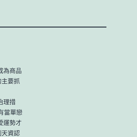
成為商品
的主要抓
治理措
有當單戀
愛運勢才
刷天資認