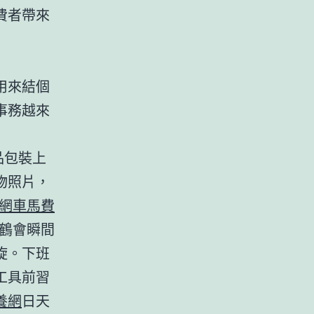
費者帶來
用來結個
事務越來
品包裝上
物照片，
網車馬費
紙鶴會瞬間
旋。下班
工具前習
養網
日天