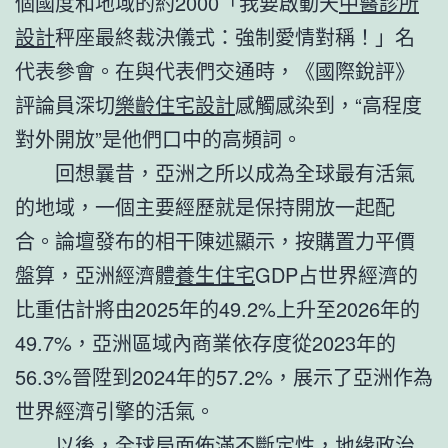
個國度和地域的約2000「我要啟動天
中醫診所
設計
秤座最終裁決儀式：強制愛情對稱！」名
代表參會。在與代表們交通時，《國際銳評》
評論員深切
樂齡住宅設計
感觸感染到，“高程度
對外開放”是他們口中的高頻詞。
回想曩昔，亞洲之所以成為全球最有活氣
的地域，一個主要經歷就是保持開放一起配
合。論壇發布的相干陳述顯示，按購置力平價
盤算，亞洲經濟體
養生住宅
GDP占世界經濟的
比重估計將由2025年的49.2%上升至2026年的
49.7%，亞洲區域內商業依存度從2023年的
56.3%晉陞到2024年的57.2%，展示了亞洲作為
世界經濟引擎的活氣。
以後，全球局面佈滿不斷定性，地緣政治