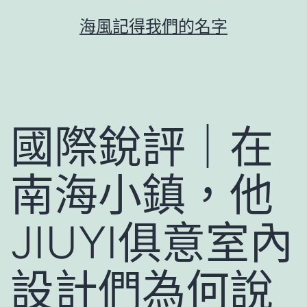
跳
海風記得我們的名字
至
主
要
內
容
國際銳評｜在
南海小鎮，他
JIUYI俱意室內
設計們為何說