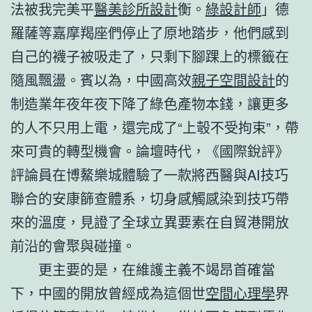
法被我完美平
醫美診所設計
衡。
綠設計師
」德
羅薩等嘉摩羯座們停止了原地踏步，他們感到
自己的襪子被吸走了，只剩下腳踝上的標籤在
隨風飄盪。賓以為，中國高效
親子空間設計
的
制造業年夜年夜下降了綠色產物本錢，讓更多
的人不只用上電，還完成了“上彀不受拘束”，帶
來可貴的轉型機會。論壇時代，《國際銳評》
評論員在博鰲樂城體驗了一款將西醫與AI技巧
聯合的安康篩查體系，切身感觸感染到技巧帶
來的溫度，見證了全球立異要素在自貿港開放
前沿的會聚與碰撞。
更主要的是，在維護主義不竭昂首確當
下，中國的開放曾經成為這個世
空間心理學
界