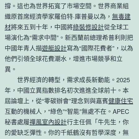
撐。這也為世界拓寬了市場空間。世界商業組
織原首席經濟學家羅伯特·庫普曼以為，
無毒建
材
將來五到十年，中國將
綠裝修設計
從全球工
場演化為“需求中間”。新西蘭前總理希普利則把
中國年青人描
遊艇設計
寫為“國際花費者”，以為
他們引領全球花費潮水，增進市場競爭和立
異。
世界經濟的轉型，需求成長新動能。2025
年，中國立異指數排名初次進進全球前十。本
屆論壇上，從“零碳辦會”理念到與嘉賓
健康住宅
互動的機械人，“綠色”“智能”無處不在。APEC
秘書處履
禪風室內設計
行主任佩「牛先生，你
的愛缺乏彈性。你的千紙鶴沒有哲學深度，無