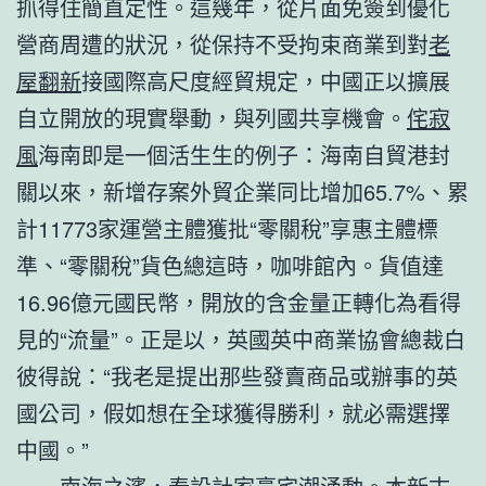
抓得住簡直定性。這幾年，從片面免簽到優化
營商周遭的狀況，從保持不受拘束商業到對
老
屋翻新
接國際高尺度經貿規定，中國正以擴展
自立開放的現實舉動，與列國共享機會。
侘寂
風
海南即是一個活生生的例子：海南自貿港封
關以來，新增存案外貿企業同比增加65.7%、累
計11773家運營主體獲批“零關稅”享惠主體標
準、“零關稅”貨色總這時，咖啡館內。貨值達
16.96億元國民幣，開放的含金量正轉化為看得
見的“流量”。正是以，英國英中商業協會總裁白
彼得說：“我老是提出那些發賣商品或辦事的英
國公司，假如想在全球獲得勝利，就必需選擇
中國。”