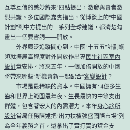
互尊互信的美妙將來”四點提出，激發與會者激
烈共識。多位國際嘉賓指出，從博鰲上的“中國
計劃”到中方提出的一系列全球建議，都清楚勾
畫出一個要害詞——開放。
外界廣泛追蹤關心到，中國“十五五”計劃綱
領就擴展高程度對外開放作出專
民生社區室內
設計
章安排。將來五年，一個加倍開放的中國
將帶來哪些“新機會新一起配合”
客變設計
？
市場是最稀缺的資本。中國擁有14億多生
齒和世界上範圍最年夜、生長最快的中等支出
群體，包含著宏大的內需潛力。本年
身心診所
設計
當局任務陳述把“出力扶植強盛國際市場”列
為全年義務之首，還拿出了實打實的資金支