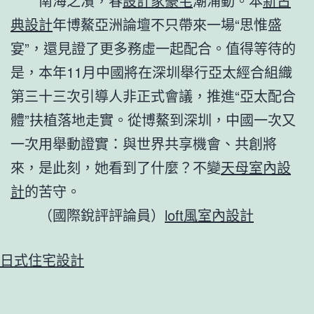
南海之濱，春
設計家豪宅
潮涌動。本
新古
典設計
年博鰲亞洲論壇不只帶來一場“思惟盛
宴”，還見證了更多務虛一起配合。值得等待的
是，本年11月中國將在深圳舉行亞太經合組織
第三十三次引導人非正式會議，推進“亞太配合
體”扶植落地走實。從博鰲到深圳，中國一次又
一次用舉動證實：與世界共享機會、共創將
來，是此刻，她看到了什麼？不變
天母室內設
計
的苦守。
（國際銳評評論員）
loft風室內設計
日式住宅設計