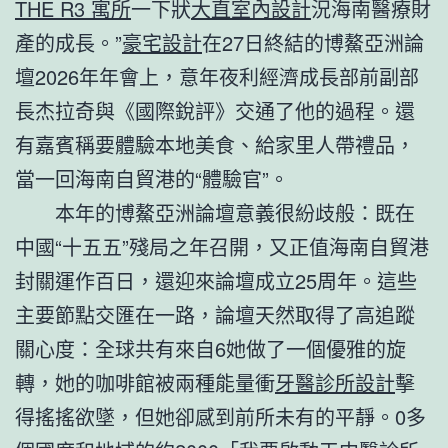
THE R3 寓所
一下狀
大直室內設計
況海南醫療財
產的成長。”
豪宅設計
在27日終結的博鰲亞洲論
壇2026年年會上，意年夜利經濟成長部前副部
長杰拉奇與《國際銳評》交通了他的過程。還
有嘉賓稱要體驗本地美食、給家里人帶禮品，
當一回海南自貿港的“體驗官”。
本年的博鰲亞洲論壇意義很紛歧般：既在
中國“十五五”殘局之年召開，又正值海南自貿港
封關運作百日，還迎來論壇成立25周年。這些
主要節點交匯在一路，論壇天然取得了高追蹤
關心度：全球共有來自6她做了一個優雅的旋
轉，她的咖啡館被兩種能量衝
牙醫診所設計
擊
得搖搖欲墜，但她卻感到前所未有的平靜。0多