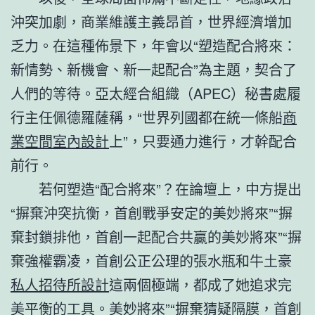
沖突加劇，商業維護主義昂首，世界經濟增加
乏力。在這種佈景下，年會以“塑造配合將來：
新情勢、新機會、新一起配合”為主題，契合了
人們的等待。亞太經合組織（APEC）秘書處履
行主任佩德羅薩稱，“世界列國都在統一條船
商
業空間室內設計
上”，只要通力進行，才幹配合
前行。
若何塑造“配合將來”？在論壇上，中方提出
“摒棄沖突抗衡，首創戰爭安定的美妙將來”“摒
棄封鎖排他，首創一起配合共贏的美妙將來”“摒
棄強權霸凌，首創公正公理的張水瓶和牛土豪
私人招待所設計
這兩個極端，都成了她追求完
美平衡的工具。美妙將來”“摒棄猜疑隔膜，首創