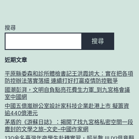
搜尋
搜尋
近期文章
平原縣委森和診所體檢書記王洪霞誇大：實在把各項
防控辦法落實落細 連續打好打贏疫情防控戰爭
國潮彭湃，文明自負點亮花費生力軍_到九宮格會議
室中國網
中國五億嵐辦公室設計家科技企業赴港上市 擬籌資
逾440億港元
茅盾的《游蘇日誌》：揭開了找九宮格私密空間一段
塵封的文學之旅–文史–中國作家網
130余名臺灣年夜學生赴穗實習，超半數JIUYI俱意翻