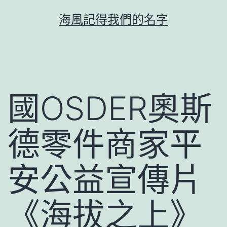
跳
海風記得我們的名字
至
主
要
內
容
國OSDER奧斯
德零件商家平
安公益宣傳片
《海拔之上》