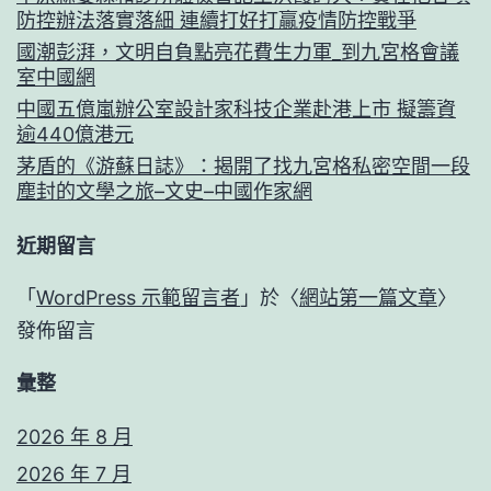
防控辦法落實落細 連續打好打贏疫情防控戰爭
國潮彭湃，文明自負點亮花費生力軍_到九宮格會議
室中國網
中國五億嵐辦公室設計家科技企業赴港上市 擬籌資
逾440億港元
茅盾的《游蘇日誌》：揭開了找九宮格私密空間一段
塵封的文學之旅–文史–中國作家網
近期留言
「
WordPress 示範留言者
」於〈
網站第一篇文章
〉
發佈留言
彙整
2026 年 8 月
2026 年 7 月