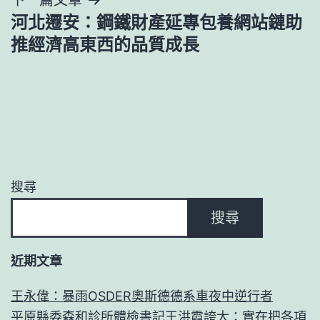
河北遷安：鋼鐵財產延專包養網站鏈助
推經濟高東西的品質成長
搜尋
搜尋
近期文章
王永偉：暴雨OSDER奧斯德德系車夜中逆行者
平原縣委森和診所體檢書記王洪霞誇大：實在把各項