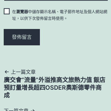
在
瀏覽器
中儲存顯示名稱、電子郵件地址及個人網站網
址，以供下次發佈留言時使用。
文
上一篇文章
廣交會“流量”外溢推高文旅熱力值 飯店
章
預訂量增長超四OSDER奧斯德零件商
導
成
覽
下一篇文章