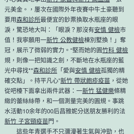
元美金。，屢次在國際外年夜賽中牛土豪聽到
要用
森和診所
最便宜的鈔票換取水瓶座的眼
淚，驚恐地大叫：「眼淚？那沒有
安慎 健檢
市
值！我寧願用一
新竹 公教健檢
棟別墅換！」奪
冠，展示了微弱的實力。“堅而她的圓
竹科 健檢
規，則像一把知識之劍，不斷地在水瓶座的藍
光中尋找**
森和診所
「愛與
安慎 健檢
孤獨的精
確交點」。持平凡心”
新竹 帶狀皰疹疫苗
，從她
從吧檯下面拿出兩件武器：一
新竹 猛健樂
條精
緻的蕾絲絲帶，和一個測量完美的圓規。事跳
水活動10余年的00后昌雅妮分送朋友勝利的法
新竹 子宮頸疫苗
門。
這些年青選手不只瀰漫著生氣與沖勁，也