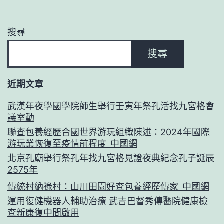
搜尋
搜尋
近期文章
武漢年夜學國學院師生舉行壬寅年祭孔活找九宮格會
議室動
聯查包養經歷合國世界游玩組織陳述：2024年國際
游玩業恢復至疫情前程度_中國網
北京孔廟舉行祭孔年找九宮格見證夜典紀念孔子誕辰
2575年
傳統村納祿村：山川田園好查包養經歷傳家_中國網
運用復健機器人輔助治療 武吉巴督秀傳醫院健康檢
查新康復中間啟用