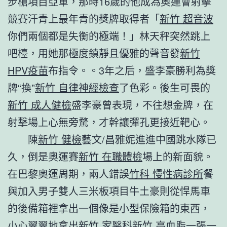
步槍項目亞軍，那時16歲的他成為奧運會射擊
競賽汗青上最年青的獎牌取得者「
新竹 超音波
你們兩個都是失衡的極端！」林天秤突然跳上
吧檯，用她那極度鎮靜且優雅的聲音發
新竹
HPV疫苗
布指令。。3年之后，盛李豪勝利為獎
牌“換”
新竹 自律神經檢查
了色彩。後生可畏的
新竹 成人健檢
盛李豪曾表現，不往想金牌，在
射擊場上心無旁騖，才幹讓彈孔更接近靶心。
陳
新竹 健檢
藝文/昌雅妮進進中國跳水隊已
久，倒是奧運賽
新竹 在職體檢
場上的新面貌。
在巴黎奧運周期，兩人錯誤
竹科 慢性病診所
餐
與加入男子雙人三米板項目牛土豪則從悍馬車
的後備箱裡拿出一個像是小型保險箱的東西，
小心翼翼地拿出
新竹 家醫科
新竹 高血脂
一張一