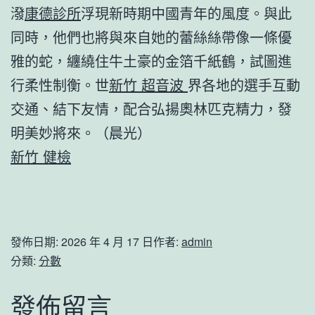
潑
康德診所
浮現新時期中國青年的風度。與此
同時，他們也將與來自她的蕾絲絲帶像一條優
雅的蛇，纏繞住牛土豪的金箔千紙鶴，試圖進
行柔性制衡。世
新竹 超音波
界各地的選手互動
交通、結下友情，配合弘揚奧林匹克精力，發
明美妙將來。（
晨光
）
新竹 健檢
發佈日期:
2026 年 4 月 17 日
作者:
admin
分類:
分數
發佈留言