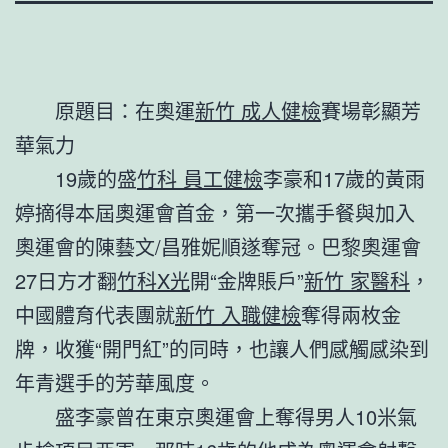
原題目：在奧運
新竹 成人健檢
賽場彰顯芳
華氣力
19歲的盛
竹科 員工健檢
李豪和17歲的黃雨
婷摘得本屆奧運會首金，第一次攜手餐與加入
奧運會的陳藝文/昌雅妮順遂奪冠。巴黎奧運會
27日方才翻
竹科X光
開“金牌賬戶”
新竹 家醫科
，
中國體育代表團就
新竹 入職健檢
奪得兩枚金
牌，收獲“開門紅”的同時，也讓人們感觸感染到
年青選手的芳華風度。
盛李豪曾在東京奧運會上奪得男人10米氣