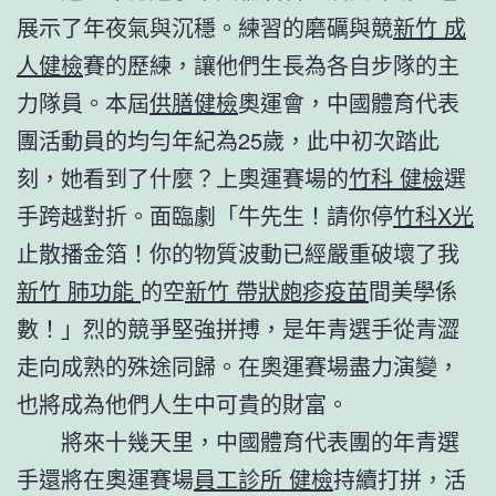
展示了年夜氣與沉穩。練習的磨礪與競
新竹 成
人健檢
賽的歷練，讓他們生長為各自步隊的主
力隊員。本屆
供膳健檢
奧運會，中國體育代表
團活動員的均勻年紀為25歲，此中初次踏此
刻，她看到了什麼？上奧運賽場的
竹科 健檢
選
手跨越對折。面臨劇「牛先生！請你停
竹科X光
止散播金箔！你的物質波動已經嚴重破壞了我
新竹 肺功能
的空
新竹 帶狀皰疹疫苗
間美學係
數！」烈的競爭堅強拼搏，是年青選手從青澀
走向成熟的殊途同歸。在奧運賽場盡力演變，
也將成為他們人生中可貴的財富。
將來十幾天里，中國體育代表團的年青選
手還將在奧運賽場
員工診所 健檢
持續打拼，活