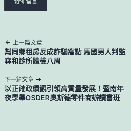
文
上一篇文章
幫同鄉租房反成詐騙窩點 馬國男人判監
章
森和診所體檢八周
導
下一篇文章
覽
以正確政績觀引領高質量發展！暨南年
夜學舉OSDER奧斯德零件商辦讀書班