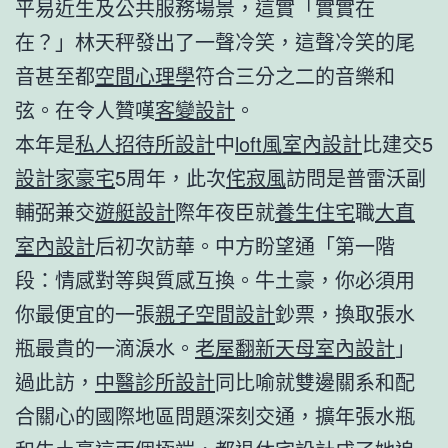
平易近生及公共服務場景，這實「實實在
在？」林天秤發出了一聲冷笑，這聲冷笑的尾
音甚至都
空間心理學
符合三分之二的音樂和
弦。在令人贊嘆
客變設計
。
本年是
私人招待所設計
中
loft風室內設計
比建交5
設計家豪宅
5周年，此次
侘寂風
訪問是普雷沃副
輔弼兼交
遊艇設計
際年夜臣就
養生住宅
職
大直
室內設計
后初次訪華。中方盼望通「第一階
段：情感對等與質感互換。牛土豪，你必須用
你最便宜的一張
親子空間設計
鈔票，換取張水
瓶最貴的一滴淚水。
老屋翻新
天母室內設計
」
過此訪，
中醫診所設計
同比喻就雙邊關系和配
合關心的國際地區問題深刻交通，擴年張水瓶