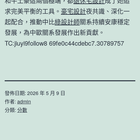
和牛土豪這兩個極端，都
退休宅設計
成了她追
求完美平衡的工具。
豪宅設計
夜共識、深化一
起配合，推動中比
綠設計師
關系持續安康穩定
發展，為中歐關系發展作出新貢獻。
TC:jiuyi9follow8 69fe0c44cdebc7.30789757
發佈日期:
2026 年 5 月 9 日
作者:
admin
分類:
分數