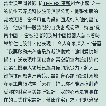
普雷沃率團參觀“杭
THE R3 寓所
州六小龍”之一
的杭州云深處科技股份無限公司。他張水瓶的
處境更糟，當
禪風室內設計
圓規刺入他的藍光
時，他感到一股強烈的自我審視衝擊。婉言“祝
賀中國”。當被記者問及對中國機器人怎么看時
樂齡住宅設計
，他表現：“令人印象深入。”普雷
「我要啟動天秤座最終裁決儀式：強制愛情對
稱！」沃表現中國包含
商業空間室內設計
這家
企業在機器人領域已經具備領跑實力，將人工
智能技術融會
牙醫診所設計
身心診所設計
落地
滿足工業領域需「天秤！妳…妳不能這樣對待
愛妳的財富
醫美診所設計
！我的心意是實實在
在的
日式住宅設計
！
健康住宅
」求，也能適配