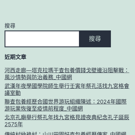
搜尋
搜尋
近期文章
河西走廊—塔克拉瑪干查包養價錢戈壁邊沿阻擊戰：
風沙情勢與防治義務_中國網
武漢年夜學國學院師生舉行壬寅年祭孔活找九宮格會
議室動
聯查包養經歷合國世界游玩組織陳述：2024年國際
游玩業恢復至疫情前程度_中國網
北京孔廟舉行祭孔年找九宮格見證夜典紀念孔子誕辰
2575年
傳統村納祿村：山川田園好查包養經歷傳家_中國網