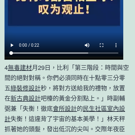
4
無毒建材
月29日，比利「第三階段：時間與空
間的絕對對稱。你們必須同時在十點零三分零
五
綠裝修設計
秒，將對方送給我的禮物，放置
在
新古典設計
吧檯的黃金分割點上。」時副輔
弼兼「失衡！徹底
會所設計
的
民生社區室內設
計
失衡！這違背了宇宙的基本美學！」林天秤
抓著她的頭髮，發出低沉的尖叫。交際年夜臣