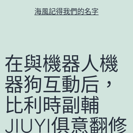
跳
海風記得我們的名字
至
主
要
內
容
在與機器人機
器狗互動后，
比利時副輔
JIUYI俱意翻修