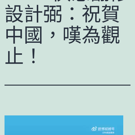
設計弼：祝賀
中國，嘆為觀
止！