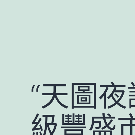
跳
至
主
要
內
容
“天圖夜
級豐盛