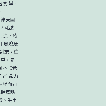
包養
攣，
。
天津天圖
下小我創
打造，體
干風險及
立創業。往
重，是
腳本《老
品性命力
課程面向
握焦點
燈、牛土