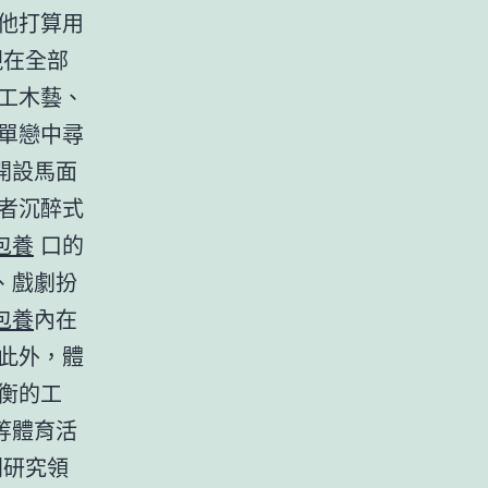
他打算用
現在全部
工木藝、
單戀中尋
開設馬面
者沉醉式
包養
口的
、戲劇扮
包養
內在
此外，體
衡的工
等體育活
門研究領