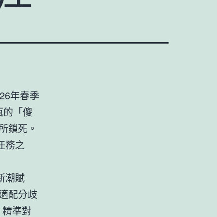
26年春季
瓶的「傻
所鎖死。
任務之
新潮賦
適配分歧
，精準對