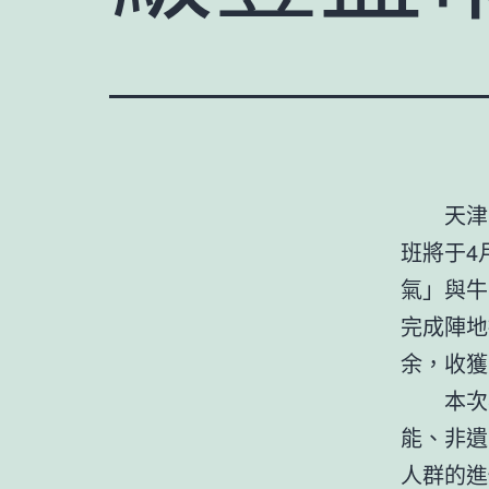
天津
班將于4
氣」與牛
完成陣地
余，收獲
本次
能、非遺
人群的進