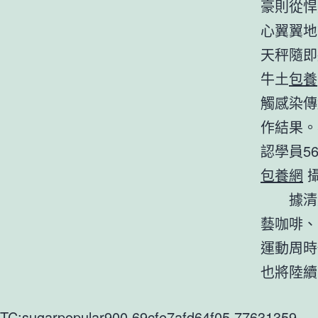
豪則從悍
心翼翼地
天秤隨即
牛土
包養
觸感染傳
作結果。
認學員5
包養網
攝
據清
藝咖啡、
運動周時
也將陸續
TC:sugarpopular900 69cfe7afd64f05.77631359