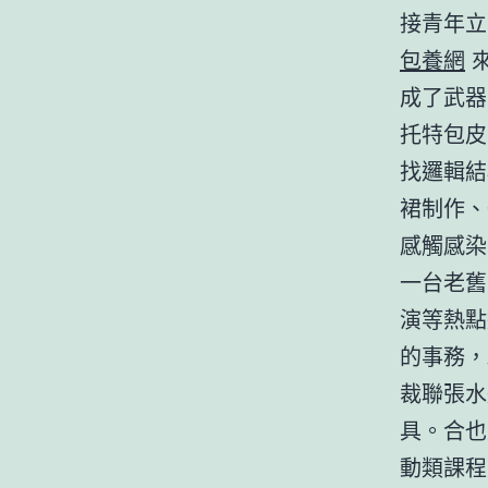
接青年立
包養網
來
成了武器
托特包皮
找邏輯結
裙制作、
感觸感染
一台老舊
演等熱點
的事務，
裁聯張水
具。合也
動類課程