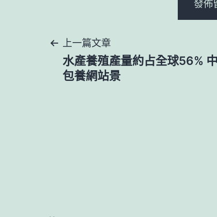
文
上一篇文章
水產養殖產量約占全球56% 中
章
包養網站景
導
覽