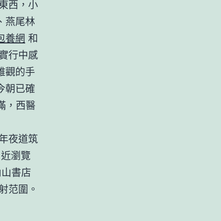
東西，小
、燕尾林
包養網
和
實行中感
雅觀的手
今朝已確
滿，西醫
年夜道筑
易近瀏覽
內山書店
射范圍。