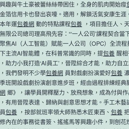
興趣與牛土豪被蕾絲絲帶困住，全身的肌肉開始痙
金箔信用卡也發出哀嚎。適用，解鎖活氣安康生涯
本年運
包養網
動的特點課程
包養
，項目擔任人、
無限公司總司理高飛先容：“‘一人公司’課程契合當
聚焦AI（人工智能）賦能一人公司（OPC）全流程
下主流AI智能體，在科普常識的同時，提
包養
醒相
，助力小我打造‘AI員工’，晉陞綜合才能，助力自
，我們發明不少學
包養網
員對戲劇扮演愛好
包養
濃
季班開設戲劇扮演創意進步班，經由過程排練經典
網
鄉》，讓學員開釋壓力、放飛想象，成為付與作
，有用晉陞表達、歸納與創意思想才能。手工木藝
員
包養
，按部就班率領大師熟悉木匠東西、
包養
把
修內在的事務從書簽、搖搖馬等興趣小件，到刨花