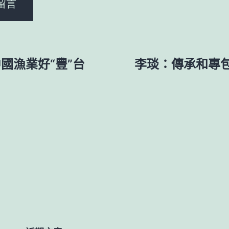
國漁業好“豐”台
李琰：傳承和專