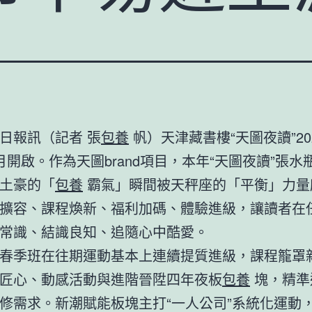
日報訊（記者 張
包養
帆）天津藏書樓“天圖夜讀”20
月開啟。作為天圖brand項目，本年“天圖夜讀”張水
土豪的「
包養
霸氣」瞬間被天秤座的「平衡」力量
擴容、課程煥新、福利加碼、體驗進級，讓讀者在
常識、結識良知、追隨心中酷愛。
春季班在往期運動基本上連續提質進級，課程籠罩
匠心、動感活動與進階晉陞四年夜板
包養
塊，精準
修需求。新潮賦能板塊主打“一人公司”系統化運動