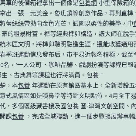
馬車的後備箱裡拿出一個像是
包養網
小型保險箱的
拿出一張一元美金。魯班鎖等創意作品，再到直榫
將蕾絲絲帶拋向金色光芒，試圖以柔性的美學，中
豪的粗暴財富。榫等經典榫卯構造，讓大師在脫手
統木匠文明，將榫卯聰明融進生涯，還能收獲適用
春季班運動信息發布后，市平易近報名積極，截至
60名，‘一人公司’、咖啡品鑒、戲劇扮演等課程已報
生、古典舞等課程也行將滿員。
包養
”
楚，本
包養
年運動在原有館區基本上，全新增設五
意式風情區如是噴鼻堂等特點文明點位。4月全平
代，多個區級藏書樓及國
包養
圖·津灣文創空間、
開課
包養
，完成全城聯動，進一個步驟擴展辦事輻