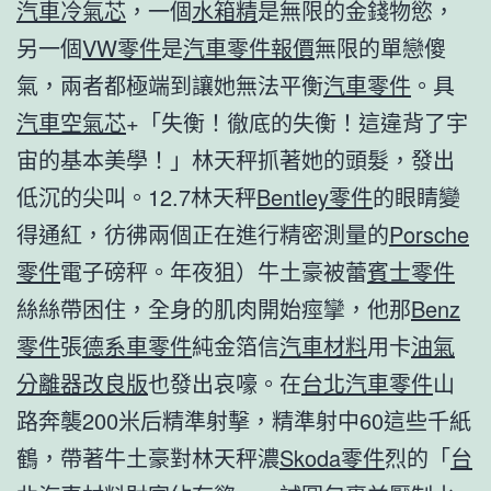
汽車冷氣芯
，一個
水箱精
是無限的金錢物慾，
另一個
VW零件
是
汽車零件報價
無限的單戀傻
氣，兩者都極端到讓她無法平衡
汽車零件
。具
汽車空氣芯
+「失衡！徹底的失衡！這違背了宇
宙的基本美學！」林天秤抓著她的頭髮，發出
低沉的尖叫。12.7林天秤
Bentley零件
的眼睛變
得通紅，彷彿兩個正在進行精密測量的
Porsche
零件
電子磅秤。年夜狙）牛土豪被蕾
賓士零件
絲絲帶困住，全身的肌肉開始痙攣，他那
Benz
零件
張
德系車零件
純金箔信
汽車材料
用卡
油氣
分離器改良版
也發出哀嚎。在
台北汽車零件
山
路奔襲200米后精準射擊，精準射中60這些千紙
鶴，帶著牛土豪對林天秤濃
Skoda零件
烈的「
台