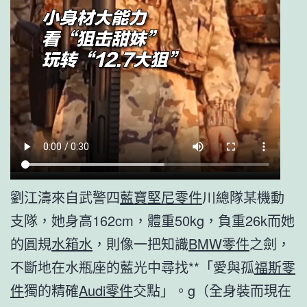
劉江濤來自武警四
藍寶堅尼零件
川總隊某機動
支隊，她身高162cm，體重50kg，負重26k而她
的圓規
水箱水
，則像一把知識
BMW零件
之劍，
不斷地在水瓶座的藍光中尋找**「愛與孤
福斯零
件
獨的精確
Audi零件
交點」。g（全身裝而現在