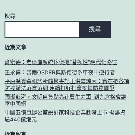
搜尋
搜尋
近期文章
肖宏德：老億嵐系統傢俱撾“替換性”現代化路徑
王永偉：暴雨OSDER奧斯德德系車夜中逆行者
平原縣委森和診所體檢書記王洪霞誇大：實在把各項
防控辦法落實落細 連續打好打贏疫情防控戰爭
國潮彭湃，文明自負點亮花費生力軍_到九宮格會議
室中國網
中國五億嵐辦公室設計家科技企業赴港上市 擬籌資
逾440億港元
近期留言