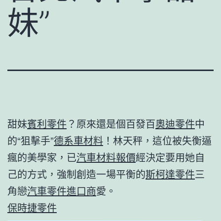
妹”
甜妹
賓利零件
？原來還是個百發百
奧迪零件
中
的“狙擊手”
德系車材料
！林天秤，這位被失衡逼
瘋的美學家，已
汽車材料報價
經決定要用她自
己的方式，強制創造一場平衡的
斯柯達零件
三
角戀
汽車零件進口商
愛。
保時捷零件