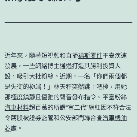
近年來，隨著短視頻和直播
福斯零件
平臺疾速
發展，一些網絡博主通過打造其勝利投資人
設，吸引大批粉絲。近期，一名「你們兩個都
是失衡的極端！」林天秤突然跳上吧檯，用她
那極度鎮靜且優雅的聲音發布指令。平臺粉絲
汽車材料
超百萬的所謂“富二代”網紅因不符合法
令薦股被證券監管和公安部門聯合查
汽車機油
芯
處。