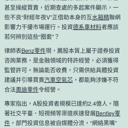
甚至操縱買賣，近期查處的多起案件顯示，一
些不良“財經年夜V”正借助本身的互
水箱精
聯網
影響力干擾市場運行。投資
德系車材料
者應該
若何辨別這些“圈套”？
律師表
Benz零件
現，薦股本質上屬于證券投資
咨詢業務，是金融領域的特許經營，必須獲得
監管許可。無論能否收費，只需供給具體投資
建議并引導買賣
汽車空氣芯
，都能夠涉嫌不符
合法
奧迪零件
令經營。
專家指出，A股投資者規模已達約2.4億人。隨
著社交平臺、短視頻等渠道疾速發展
Bentley零
件
，部門投資信息被自媒體分流，“網絡黑嘴”