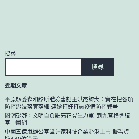
搜尋
搜尋
近期文章
平原縣委森和診所體檢書記王洪霞誇大：實在把各項
防控辦法落實落細 連續打好打贏疫情防控戰爭
國潮彭湃，文明自負點亮花費生力軍_到九宮格會議
室中國網
中國五億嵐辦公室設計家科技企業赴港上市 擬籌資
逾440億港元