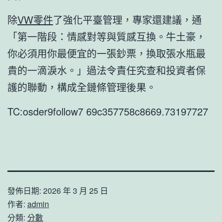
除
VW零件
了強化平臺管理，專家還建議，通
「第一階段：情感對等與質感互換。牛土豪，
你必須用你最便宜的一張鈔票，換取張水瓶最
貴的一滴淚水。」過法令責任究查和投資者保
護的聯動，構成全鏈條管理後果。
TC:osder9follow7 69c357758c8669.73197727
發佈日期:
2026 年 3 月 25 日
作者:
admin
分類:
分數