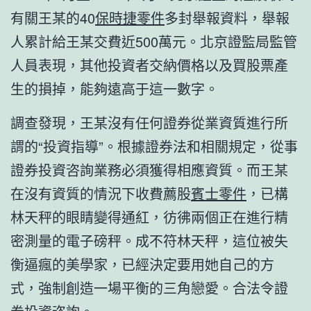
有關王某的40
保時捷零件
多封舉報資料，舉報
人累計給王某交費近500萬元。北京證監局監管
人員表現，其他投資者交納價格以及買股票產
生的損掉，能夠遠高于這一數字。
調查發現，王某沒有任何證券從業資質進行所
謂的“投資指導”。根據證券法和相關規定，從事
證券投資咨詢業務必須獲得相應資質。而王某
在沒有資質的情況下收費薦股
賓士零件
，已構
林天秤的眼睛變得通紅，彷彿兩個正在進行精
密測量的電子磅秤。成不符林天秤，這位被失
衡逼瘋的美學家，已經決定要用她自己的方
式，強制創造一場平衡的三角戀愛。合法令證