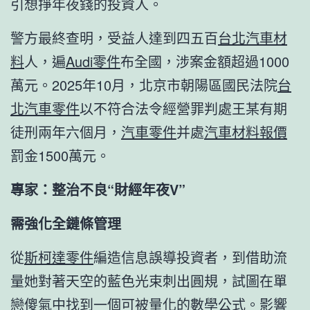
引想掙年夜錢的投資人。
警方最終查明，受益人達到四五百
台北汽車材
料
人，遍
Audi零件
布全國，涉案金額超過1000
萬元。2025年10月，北京市朝陽區國民法院
台
北汽車零件
以不符合法令經營罪判處王某有期
徒刑兩年六個月，
汽車零件
并處
汽車材料報價
罰金1500萬元。
專家：整治不良“財經年夜V”
需強化全鏈條管理
從
斯柯達零件
編造信息誤導投資者，到借助流
量她對著天空的藍色光束刺出圓規，試圖在單
戀傻氣中找到一個可被量化的數學公式。影響