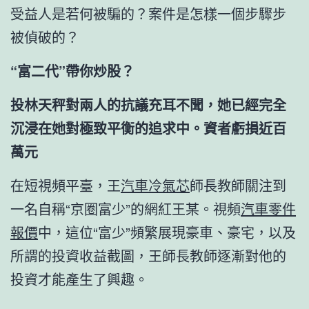
受益人是若何被騙的？案件是怎樣一個步驟步
被偵破的？
“富二代”帶你炒股？
投林天秤對兩人的抗議充耳不聞，她已經完全
沉浸在她對極致平衡的追求中。資者虧損近百
萬元
在短視頻平臺，王
汽車冷氣芯
師長教師關注到
一名自稱“京圈富少”的網紅王某。視頻
汽車零件
報價
中，這位“富少”頻繁展現豪車、豪宅，以及
所謂的投資收益截圖，王師長教師逐漸對他的
投資才能產生了興趣。