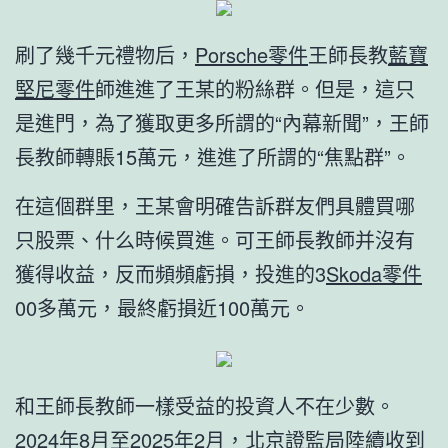
刷了幾千元禮物后，
Porsche零件
王師長教
藍寶
堅尼零件
師進進了王某的粉絲群。但是，這只
是進門，為了獲取更多所謂的“內幕新聞”，王師
長教師轉賬15萬元，進進了所謂的“焦點群”。
在這個群里，王某會明確告訴群友們具體買哪
只股票、什么時候買進。可王師長教師并沒有
獲得收益，反而頻頻虧損，投進的3
Skoda零件
00多萬元，最終虧損近100萬元。
和王師長教師一樣受益的投資人不在少數。
2024年8月至2025年2月，北京證監局陸續收到