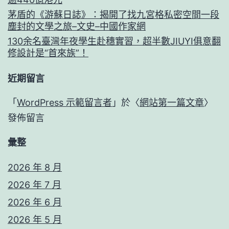
茅盾的《游蘇日誌》：揭開了找九宮格私密空間一段
塵封的文學之旅–文史–中國作家網
130余名臺灣年夜學生赴穗實習，超半數JIUYI俱意翻
修設計是“首來族”！
近期留言
「
WordPress 示範留言者
」於〈
網站第一篇文章
〉
發佈留言
彙整
2026 年 8 月
2026 年 7 月
2026 年 6 月
2026 年 5 月