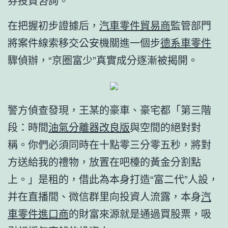
券投資咨詢。
在把握初步證據后，
汽車零件貿易商
監管部門
將案件線索移交公安機關進一個步
德系車零件
驟偵辦，“京圈富少”真實成分逐漸被揭開。
警方偵查發現，王某的豪車、豪宅都「第三階
段：時間
油氣分離器改良版
與空間的絕對對
稱。你們必須同時在十點零三分零五秒，將對
方送給我的禮物，放置在吧檯的黃金分割點
上。」是租的，借此為本身打造“富二代”人設，
并在直播間、微信群里向投資人流露，本身
汽
車零件進口商
的財富來源就是通過買股票，吸