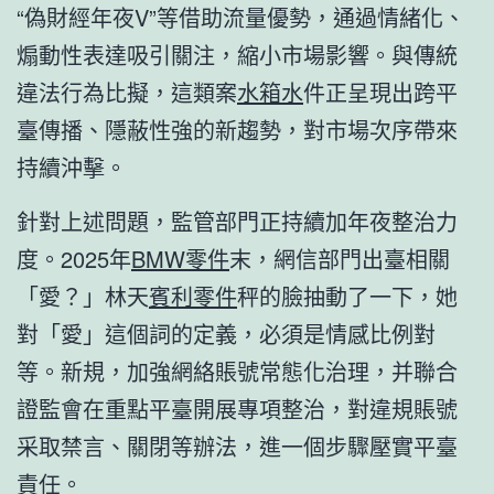
“偽財經年夜V”等借助流量優勢，通過情緒化、
煽動性表達吸引關注，縮小市場影響。與傳統
違法行為比擬，這類案
水箱水
件正呈現出跨平
臺傳播、隱蔽性強的新趨勢，對市場次序帶來
持續沖擊。
針對上述問題，監管部門正持續加年夜整治力
度。2025年
BMW零件
末，網信部門出臺相關
「愛？」林天
賓利零件
秤的臉抽動了一下，她
對「愛」這個詞的定義，必須是情感比例對
等。新規，加強網絡賬號常態化治理，并聯合
證監會在重點平臺開展專項整治，對違規賬號
采取禁言、關閉等辦法，進一個步驟壓實平臺
責任。