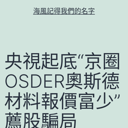
跳
海風記得我們的名字
至
主
要
內
容
央視起底“京圈
OSDER奧斯德
材料報價富少”
薦股騙局