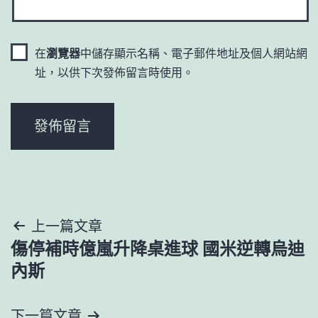
在
瀏覽器
中儲存顯示名稱、電子郵件地址及個人網站網
址，以供下次發佈留言時使用。
文
上一篇文章
傷停補時億嵐升降桌進球 國米逆轉烏迪
章
內斯
導
下一篇文章