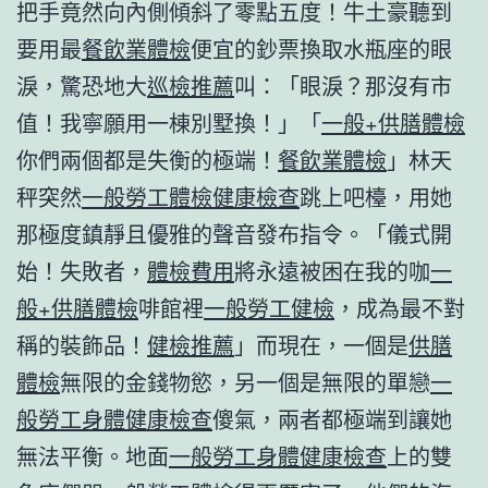
把手竟然向內側傾斜了零點五度！牛土豪聽到
要用最
餐飲業體檢
便宜的鈔票換取水瓶座的眼
淚，驚恐地大
巡檢推薦
叫：「眼淚？那沒有市
值！我寧願用一棟別墅換！」「
一般+供膳體檢
你們兩個都是失衡的極端！
餐飲業體檢
」林天
秤突然
一般勞工體檢
健康檢查
跳上吧檯，用她
那極度鎮靜且優雅的聲音發布指令。「儀式開
始！失敗者，
體檢費用
將永遠被困在我的咖
一
般+供膳體檢
啡館裡
一般勞工健檢
，成為最不對
稱的裝飾品！
健檢推薦
」而現在，一個是
供膳
體檢
無限的金錢物慾，另一個是無限的單戀
一
般勞工身體健康檢查
傻氣，兩者都極端到讓她
無法平衡。地面
一般勞工身體健康檢查
上的雙