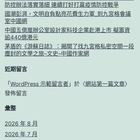
防控辦法落實落細 連續打好打贏疫情防控戰爭
國潮彭湃，文明自負點亮花費生力軍_到九宮格會議
室中國網
中國五億嵐辦公室設計家科技企業赴港上市 擬籌資
逾440億港元
茅盾的《游蘇日誌》：揭開了找九宮格私密空間一段
塵封的文學之旅–文史–中國作家網
近期留言
「
WordPress 示範留言者
」於〈
網站第一篇文章
〉
發佈留言
彙整
2026 年 8 月
2026 年 7 月