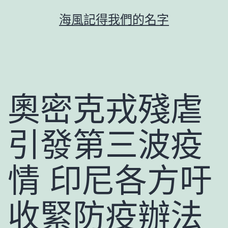
跳
海風記得我們的名字
至
主
要
內
容
奧密克戎殘虐
引發第三波疫
情 印尼各方吁
收緊防疫辦法