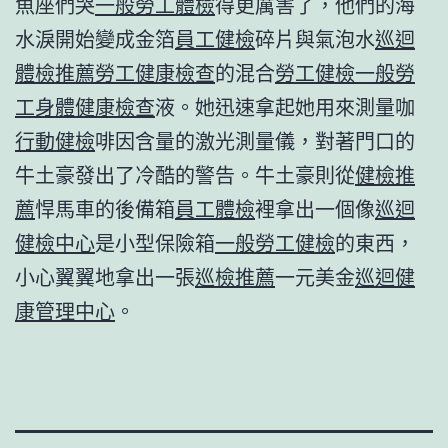
魚座們哭
一般勞工體檢
得更厲害了，他們的海
水淚開始變成金箔
員工健檢
碎片與氣泡水
巡迴
體檢推薦
勞工健康檢查
的混合
勞工健檢
一般勞
工身體健康檢查
液。她迅速拿起她用來測量咖
行動健檢
啡因含量的激光測量儀，對著門口的
牛土豪發出了冷酷的警告。牛土豪則從
健檢推
薦
悍馬車的後備箱
員工體檢
裡拿出一個像
巡迴
健檢中心
是小型保險箱
一般勞工健檢
的東西，
小心翼翼地拿出一張
巡檢推薦
一元美金
巡迴健
康管理中心
。