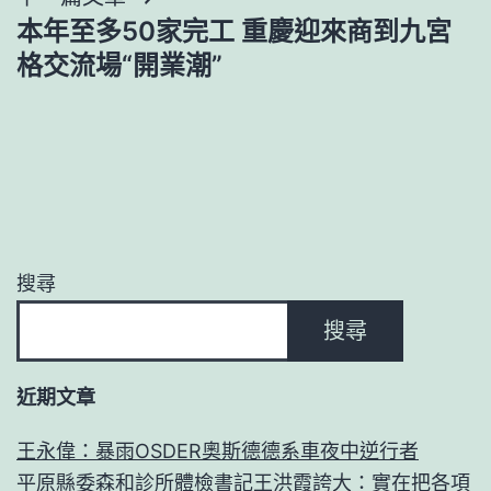
覽
本年至多50家完工 重慶迎來商到九宮
格交流場“開業潮”
搜尋
搜尋
近期文章
王永偉：暴雨OSDER奧斯德德系車夜中逆行者
平原縣委森和診所體檢書記王洪霞誇大：實在把各項