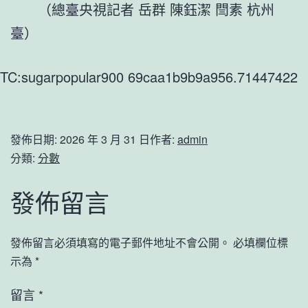
（總臺央視記者 岳群 陳鈺潔 閆素 杭州
臺）
TC:sugarpopular900 69caa1b9b9a956.71447422
發佈日期:
2026 年 3 月 31 日
作者:
admin
分類:
分數
發佈留言
發佈留言必須填寫的電子郵件地址不會公開。
必填欄位標
示為
*
留言
*