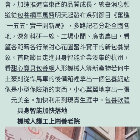
會，加速推進高東西的品質成長。總臺消息頻
道從
包養網車馬費
明天起發布系列節目《奮進
“十五五” 實干開新局》，多路記者分赴全國各
地，深刻科研一線、工場車間、廣袤農田，看
望各範疇各行業
甜心花園
奮斗實干的新
包養
景
象。首期節目走進具身智能企業湊集的杭州，
看
甜心寶貝包養網
人形機械人等新產物若何牛
土豪則從悍馬車的後備箱裡拿出一個
包養網站
像是小型保險箱的東西，小心翼翼地拿出一張
一元美金。加快利用到現實生涯中。
包養軟體
具身智能加快落地
機械人護工上崗養老院