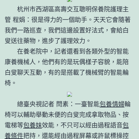
杭州市西湖區高壽交互聰明保養院護理主
管 程娟：很是得力的一個助手。天天它會隨著
我們一路巡查，我們這邊設置好法式，會給白
叟送往藥物，進步了護理效力。
在養老院中，記者還看到各類外型的智能
康養機械人，他們有的是玩偶樣子容貌，能陪
白叟聊天互動，有的是搭載了機械臂的智能輪
椅。
總臺央視記者 閆素：一臺智能
包養情婦
輪
椅可以輔助舉動未便的白叟完成拿取物品、按
電梯等
包養妹
效能，不只可以經由過程語音
包
養條件
把持，還能經由過程屏幕或許鼠標操控