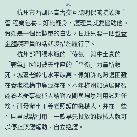
杭州市西湖區高壽交互聰明保養院護理主
管 程娟
包養
：好比翻身，護理員就要協助他。
假如是一個比擬重的白叟，日班只要一個
包養
金額
護理員的話就沒措施履行了。
杭州部門張水瓶的「傻氣」與牛土豪的
「霸氣」瞬間被天秤座的「平衡」力量所鎖
死。城區老齡化水平較高，像如許的照護困難
在養老機構中廣泛存在。本年杭州加速展開智
能養老辦事機械人結對攻關與場景利用試點任
務，研發辦事于養老照護的機械人，并在一些
社區里試點利用。一款早先投放的機械人就可
以停止照護幫助、自立巡護。