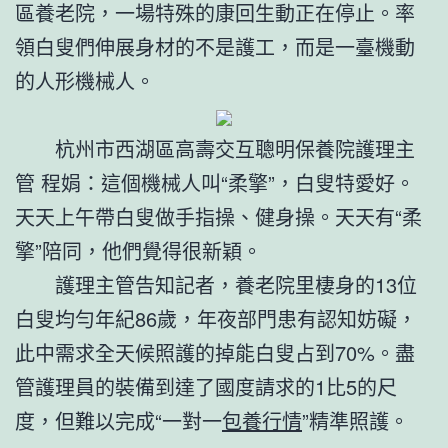
區養老院，一場特殊的康回生動正在停止。率
領白叟們伸展身材的不是護工，而是一臺機動
的人形機械人。
杭州市西湖區高壽交互聰明保養院護理主
管 程娟：這個機械人叫“柔擎”，白叟特愛好。
天天上午帶白叟做手指操、健身操。天天有“柔
擎”陪同，他們覺得很新穎。
護理主管告知記者，養老院里棲身的13位
白叟均勻年紀86歲，年夜部門患有認知妨礙，
此中需求全天候照護的掉能白叟占到70%。盡
管護理員的裝備到達了國度請求的1比5的尺
度，但難以完成“一對一
包養行情
”精準照護。