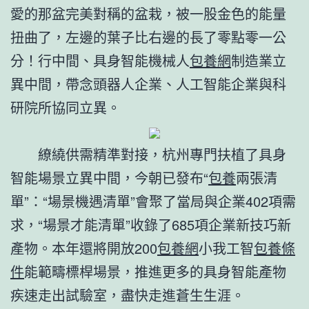
愛的那盆完美對稱的盆栽，被一股金色的能量
扭曲了，左邊的葉子比右邊的長了零點零一公
分！行中間、具身智能機械人
包養網
制造業立
異中間，帶念頭器人企業、人工智能企業與科
研院所協同立異。
繚繞供需精準對接，杭州專門扶植了具身
智能場景立異中間，今朝已發布“
包養
兩張清
單”：“場景機遇清單”會聚了當局與企業402項需
求，“場景才能清單”收錄了685項企業新技巧新
產物。本年還將開放200
包養網
小我工智
包養條
件
能範疇標桿場景，推進更多的具身智能產物
疾速走出試驗室，盡快走進蒼生生涯。