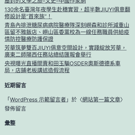
塵封的文學之旅–文史–中國作家網
130余名臺灣年夜學生赴穗實習，超半數JIUYI俱意翻
修設計是“首來族”！
青島內排泄糖尿病病院醫療隊深刻嶗森和診所減重山
區留不雅飯店、嶗山區委黨校為一線任務職員供給疫
情防控醫療防護保證
芳華筑夢雙百JIUYI俱意空間設計，實踐綻放芳華，
廣東二師陽西任務站總結匯報會舉行
央視曝光直播間賣和田玉騙OSDER奧斯德德系車
局，店鋪老板講述造假流程
近期留言
「
WordPress 示範留言者
」於〈
網站第一篇文章
〉
發佈留言
彙整