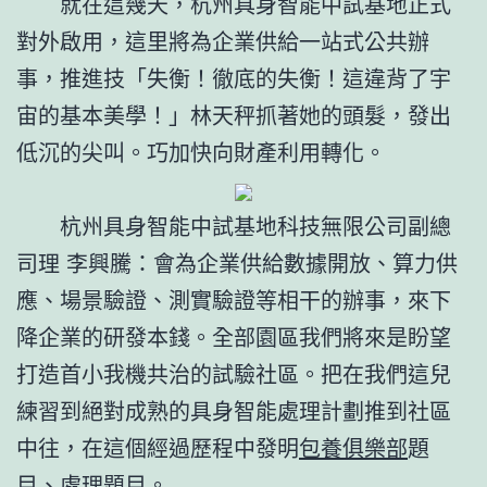
就在這幾天，杭州具身智能中試基地正式
對外啟用，這里將為企業供給一站式公共辦
事，推進技「失衡！徹底的失衡！這違背了宇
宙的基本美學！」林天秤抓著她的頭髮，發出
低沉的尖叫。巧加快向財產利用轉化。
杭州具身智能中試基地科技無限公司副總
司理 李興騰：會為企業供給數據開放、算力供
應、場景驗證、測實驗證等相干的辦事，來下
降企業的研發本錢。全部園區我們將來是盼望
打造首小我機共治的試驗社區。把在我們這兒
練習到絕對成熟的具身智能處理計劃推到社區
中往，在這個經過歷程中發明
包養俱樂部
題
目、處理題目。