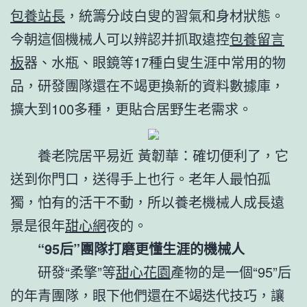
包養站長
，統籌分歧白叟的習氣和身材狀態。
今朝這個機械人可以辨認并抓取遠控
包養留言
板
器、水瓶、眼鏡等17種白叟生涯中常用的物
品，研發團隊還在不竭更換新的資料數據庫，
擴大到100多種，更貼合居野生老需求。
養老院居平易近 黃韌華：確切便利了，它
送到你門口，送得手上也行。老年人最怕孤
獨，怕有的活干不動，所以養老機械人成長遠
景是很年
甜心網
夜的。
“95后”團隊打磨更懂生涯的機械人
研發“柔擎”等
甜心花園
產物的是一個“95”后
的年青團隊，眼下他們還在不竭迭代技巧，讓