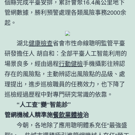
個縣完成平臺安排，累計會聚16.4萬公里地下
管網數據，勝利預警處理各類風險事務2000余
起。
湖北
健康檢查
省會市性命線聰明監管平臺
研發擔任人 胡自和：全部平臺人工智能利用的
場景良多，經由過程
行動健檢
手機攝影往辨認
存在的風險點，主動辨認出風險點的品級、處
理提出，進步巡檢職員的任務效力，也下降了
巡檢經過歷程中對專門研究常識的依靠。
“人工查”變“智能診”
管網機械人精準施
餐飲業體檢
治
今朝，各地除了應用聰明體系充任“最強盛