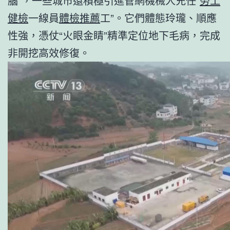
腦”，一些城市還積極引進管網機械人充任“
勞工
健檢
一線員
體檢推薦
工”。它們體態玲瓏、順應
性強，憑仗“火眼金睛”精準定位地下毛病，完成
非開挖高效修復。