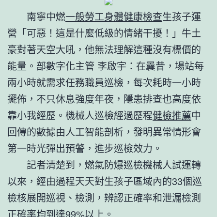
南寧中燃
一般勞工身體健康檢查
生孩子運
營「可惡！這是什麼低級的情緒干擾！」牛土
豪對著天空大吼，他無法理解這種沒有標價的
能量。部數字化主管 李啟宇：在曩昔，場站每
兩小時就需求任務職員巡檢，每次耗時一小時
擺佈，不只休息強度年夜，隱患排查也高度依
靠小我經歷。機械人巡檢經過歷程
健檢推薦
中
回傳的數據由人工智能剖析，發明異常情形會
第一時光彈出預警，進步巡檢效力。
記者清楚到，燃氣防爆巡檢機械人試運轉
以來，經由過程天天對生孩子區域內的33個巡
檢核展開巡視、檢測，辨認正確率和泄漏檢測
正確率均到達99%以上。