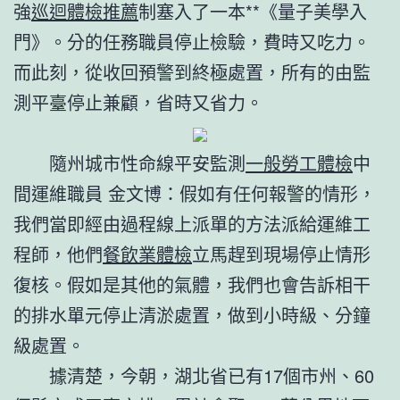
強
巡迴體檢推薦
制塞入了一本**《量子美學入
門》。分的任務職員停止檢驗，費時又吃力。
而此刻，從收回預警到終極處置，所有的由監
測平臺停止兼顧，省時又省力。
隨州城市性命線平安監測
一般勞工體檢
中
間運維職員 金文博：假如有任何報警的情形，
我們當即經由過程線上派單的方法派給運維工
程師，他們
餐飲業體檢
立馬趕到現場停止情形
復核。假如是其他的氣體，我們也會告訴相干
的排水單元停止清淤處置，做到小時級、分鐘
級處置。
據清楚，今朝，湖北省已有17個市州、60