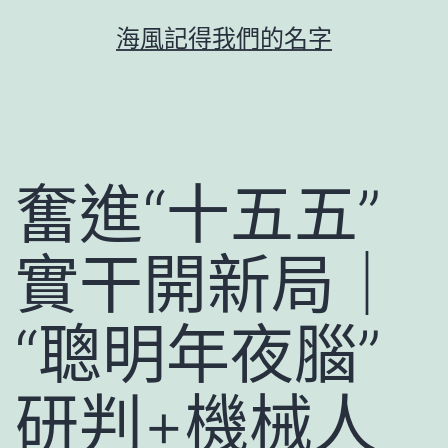
跳
海風記得我們的名字
至
主
要
內
容
奮進“十五五”
實干開新局｜
“聰明年夜腦”
研判+機械人