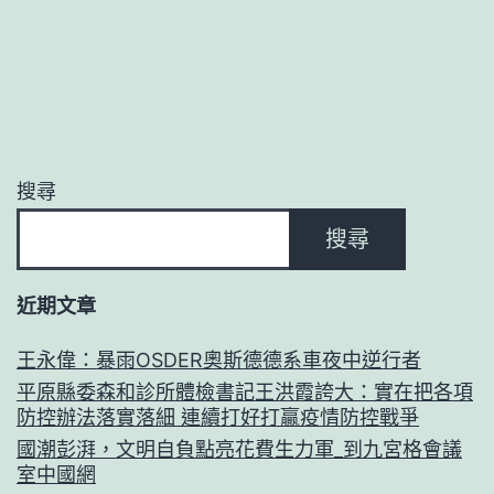
搜尋
搜尋
近期文章
王永偉：暴雨OSDER奧斯德德系車夜中逆行者
平原縣委森和診所體檢書記王洪霞誇大：實在把各項
防控辦法落實落細 連續打好打贏疫情防控戰爭
國潮彭湃，文明自負點亮花費生力軍_到九宮格會議
室中國網