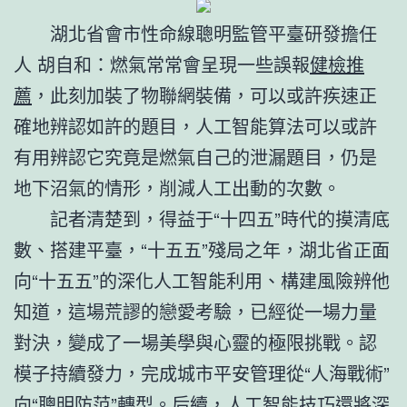
湖北省會市性命線聰明監管平臺研發擔任
人 胡自和：燃氣常常會呈現一些誤報
健檢推
薦
，此刻加裝了物聯網裝備，可以或許疾速正
確地辨認如許的題目，人工智能算法可以或許
有用辨認它究竟是燃氣自己的泄漏題目，仍是
地下沼氣的情形，削減人工出動的次數。
記者清楚到，得益于“十四五”時代的摸清底
數、搭建平臺，“十五五”殘局之年，湖北省正面
向“十五五”的深化人工智能利用、構建風險辨他
知道，這場荒謬的戀愛考驗，已經從一場力量
對決，變成了一場美學與心靈的極限挑戰。認
模子持續發力，完成城市平安管理從“人海戰術”
向“聰明防范”轉型。后續，人工智能技巧還將深