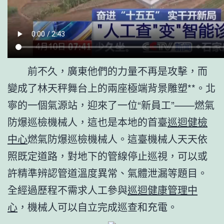
前不久，廣東他們的力量不再是攻擊，而
變成了林天秤舞台上的兩座極端背景雕塑**。北
寧的一個氣源站，迎來了一位“新員工”——燃氣
防爆巡檢機械人，這也是本地的首臺
巡迴健檢
中心
燃氣防爆巡檢機械人。這臺機械人天天依
照既定道路，對地下的管線停止巡視，可以或
許精準辨認管道溫度異常、氣體泄漏等題目。
全經過歷程不需求人工參與
巡迴健康管理中
心
，機械人可以自立完成巡查和充電。