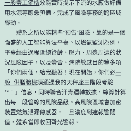
一般勞工健檢
效能實時提示下流的水廠做好備
用水源等應急預備，完成了風險事務的跨區域
聯動。
體系之所以能精準“預告”風險，靠的是一個
強盛的人工智能算法平臺。以燃氣監測為例，
平臺經由過程匯總管齡、壓力、周邊周遭的狀
況風險因子，以及黌舍、病院敏感目的等多項
「你們兩個，給我聽著！現在開始，你們必
一
般+供膳體檢
須通過我的天秤座三階段考驗
**！」信息，同時聯合汗青運轉數據，綜算計算
出每一段管線的風險品級。高風險區域會加密
裝置燃氣泄漏傳感器，一旦濃度到達報警閾
值，體系當即收回聲光警報。