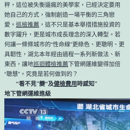
秤，這位被失衡逼瘋的美學家，已經決定要用
她自己的方式，強制創造一場平衡的三角戀
愛。
巡檢推薦
，這不只是基本舉措措施投資的
數字躍升，更是城市成長理念的深入轉型。若
何讓一條條城市的“性命線”更綠色、更聰明、更
具韌性，湖北本年經由過程一系列新做法、新
東西，讓地
巡迴體檢推薦
下管網運維變得加倍
“聰慧”。究竟是若何做到的？
“看不見”變“及
健檢費用
時感知”
地下管網運維進級