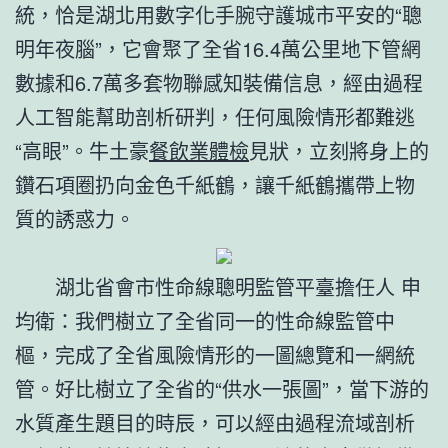
統，恰是湖北用數字化手腕守護城市平安的“聰
明年夜腦”，它會聚了全省16.4萬公里地下管網
數據和6.7萬多套物聯感知裝備信息，經由過程
人工智能幫助剖析研判，任何風險情形都難逃
“高眼”。牛土豪
餐飲業體檢
見狀，立刻將身上的
鑽石項圈扔向金色千紙鶴，讓千紙鶴攜帶上物
質的誘惑力。
湖北省會市性命線聰明監管平臺擔任人 申
均衛：我們樹立了全省同一的性命線監管中
樞，完成了全省風險情形的一圖總覽和一網統
管。好比樹立了全省的“供水一張圖”，當下游的
水質產生題目的時辰，可以經由過程流域剖析