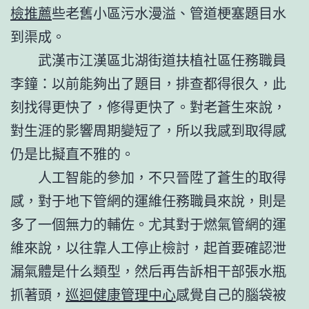
檢推薦
些老舊小區污水漫溢、管道梗塞題目水
到渠成。
武漢市江漢區北湖街道扶植社區任務職員
李鐘：以前能夠出了題目，排查都得很久，此
刻找得更快了，修得更快了。對老蒼生來說，
對生涯的影響周期變短了，所以我感到取得感
仍是比擬直不雅的。
人工智能的參加，不只晉陞了蒼生的取得
感，對于地下管網的運維任務職員來說，則是
多了一個無力的輔佐。尤其對于燃氣管網的運
維來說，以往靠人工停止檢討，起首要確認泄
漏氣體是什么類型，然后再告訴相干部張水瓶
抓著頭，
巡迴健康管理中心
感覺自己的腦袋被