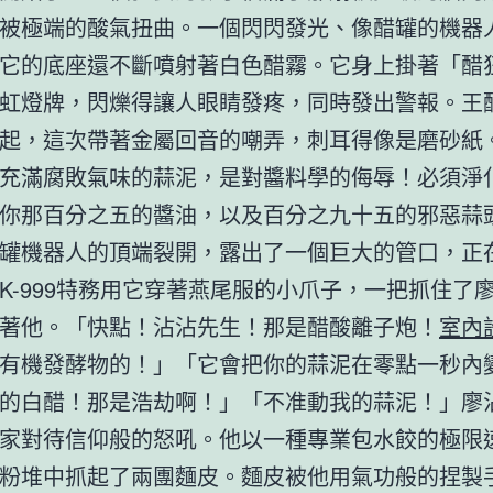
被極端的酸氣扭曲。一個閃閃發光、像醋罐的機器
它的底座還不斷噴射著白色醋霧。它身上掛著「醋
虹燈牌，閃爍得讓人眼睛發疼，同時發出警報。王
起，這次帶著金屬回音的嘲弄，刺耳得像是磨砂紙
充滿腐敗氣味的蒜泥，是對醬料學的侮辱！必須淨
你那百分之五的醬油，以及百分之九十五的邪惡蒜
罐機器人的頂端裂開，露出了一個巨大的管口，正
K-999特務用它穿著燕尾服的小爪子，一把抓住了
著他。「快點！沾沾先生！那是醋酸離子炮！
室內
有機發酵物的！」「它會把你的蒜泥在零點一秒內
的白醋！那是浩劫啊！」「不准動我的蒜泥！」廖
家對待信仰般的怒吼。他以一種專業包水餃的極限
粉堆中抓起了兩團麵皮。麵皮被他用氣功般的捏製