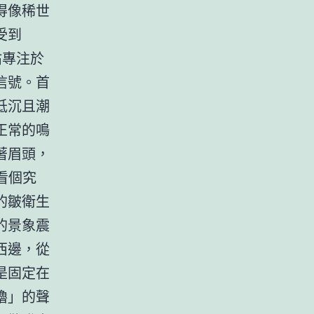
得像稀世
受到
沾專注於
信號。首
低沉且潮
正常的鳴
著眉頭，
看個究
的皺衛生
的景象震
西邊，從
是固定在
嚕」的聲