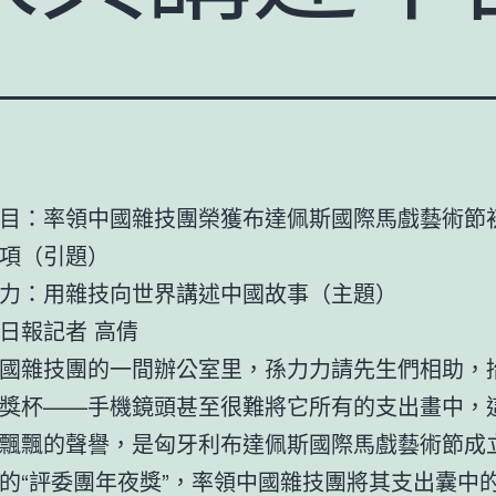
目：率領中國雜技團榮獲布達佩斯國際馬戲藝術節
項（引題）
力：用雜技向世界講述中國故事（主題）
日報記者 高倩
國雜技團的一間辦公室里，孫力力請先生們相助，
獎杯——手機鏡頭甚至很難將它所有的支出畫中，
飄飄的聲譽，是匈牙利布達佩斯國際馬戲藝術節成立
的“評委團年夜獎”，率領中國雜技團將其支出囊中