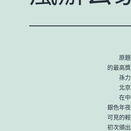
原題
的最高獎
孫力
北京
在中
銀色年夜
可見的輕
初次頒出