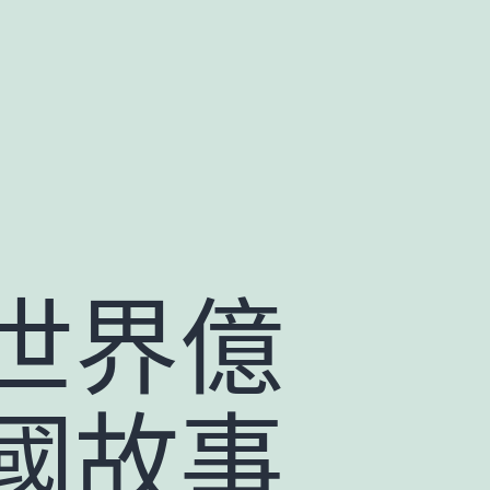
世界億
國故事