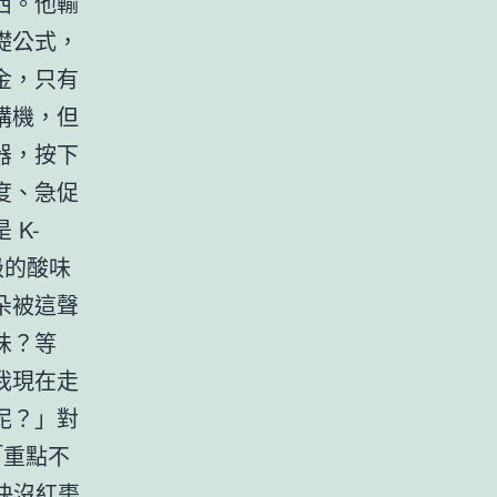
西。他輸
礎公式，
金，只有
講機，但
器，按下
度、急促
K-
級的酸味
朵被這聲
味？等
我現在走
泥？」對
「重點不
快沒紅棗