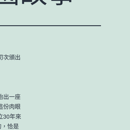
初次頒出
抬出一座
這份肉眼
30年來
的，恰是