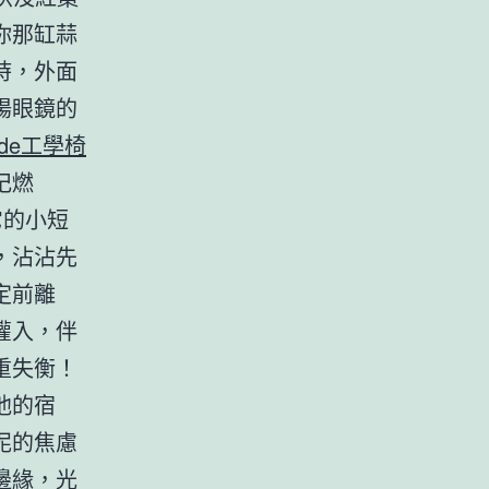
你那缸蒜
時，外面
陽眼鏡的
ade工學椅
杞燃
它的小短
，沾沾先
定前離
灌入，伴
重失衡！
他的宿
泥的焦慮
邊緣，光