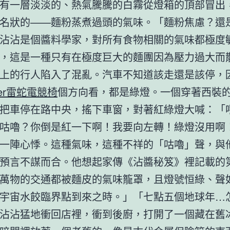
有一層淡淡的、熱氣騰騰的白霧從燈箱的頂部冒出
名狀的——麵粉蒸煮過頭的氣味。「麵粉焦慮？還
沾沾是個醬料學家，對所有食物相關的氣味都極度
，這是一種只有在極度巨大的麵團因為壓力過大而
上的行人陷入了混亂。汽車不知道該走還是該停，
zer雷蛇電競椅
個方向看，都是綠燈。一個穿著西裝
把車停在路中央，搖下車窗，對著紅綠燈大喊：「
咕嚕？你倒是紅一下啊！我要向左轉！綠燈沒用啊
一陣心悸。這種氣味，這種不祥的「咕嚕」聲，與
預言不謀而合。他想起家傳《沾醬秘笈》裡記載的
萬物的交通都被麵皮的氣味籠罩，且燈號恒綠、聲
宇宙水餃臨界點到來之時。」「七點五個地球年…
沾沾猛地衝回店裡，衝到後廚，打開了一個藏在舊