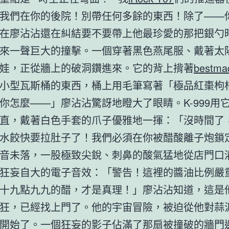
我們在你的後院！別帶任何多餘的東西！除了——
在廖沾沾還在糾結要不要帶上他最珍愛的那把銀勺
來一聲巨大的撞擊。一個穿著黑色燕尾服、戴著太
娃，正從牆上的破洞鑽進來。它的背上揹著
bestm
小型瓦斯桶的東西，桶上用毛筆寫著「極品紅棗枸
你怎麼——」廖沾沾驚訝地瞪大了眼睛。K-999用
直，戴著白色手套的爪子優雅地一揮：「沒時間了
水餃快要拉肚子了！我們必須在你被醋酸離子炮鎖
音未落，一股極致尖銳、刺鼻的酸氣猛地從店門口
狂妄自大的電子音效：「警告！這裡的醬油比例嚴
十九點九九的醋，才是真理！」廖沾沾知道，這是
狂，已經找上門了。他的宇宙冒險，被迫從他對蒜
開始了。一個狂妄的影子佔滿了那扇被撞破的牆門