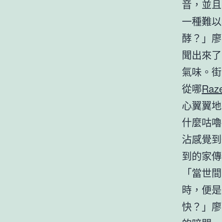
音，並且
一種難以
酵？」廖
聞出來了
氣味。街
從哪
Ra
心翼翼地
什麼咕嚕
沾感覺到
到的家傳
「當世間
時，便是
快？」廖