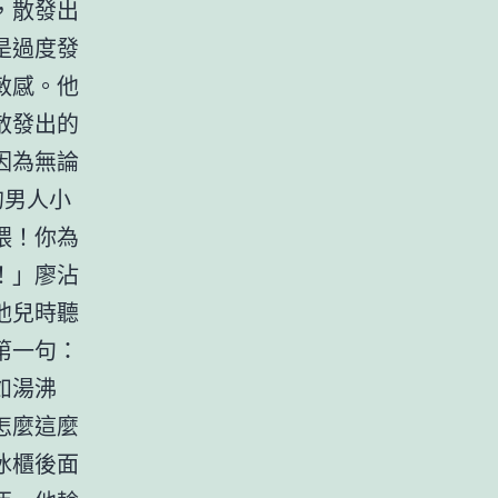
，散發出
是過度發
敏感。他
散發出的
因為無論
的男人小
喂！你為
！」廖沾
他兒時聽
第一句：
如湯沸
怎麼這麼
冰櫃後面