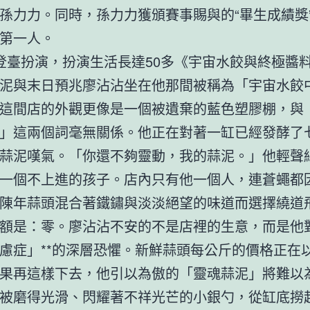
孫力力。同時，孫力力獲頒賽事賜與的“畢生成績獎
第一人。
登臺扮演，扮演生活長達50多《宇宙水餃與終極醬
泥與末日預兆廖沾沾坐在他那間被稱為「宇宙水餃
這間店的外觀更像是一個被遺棄的藍色塑膠棚，與
」這兩個詞毫無關係。他正在對著一缸已經發酵了
蒜泥嘆氣。「你還不夠靈動，我的蒜泥。」他輕聲
一個不上進的孩子。店內只有他一個人，連蒼蠅都
陳年蒜頭混合著鐵鏽與淡淡絕望的味道而選擇繞道
額是：零。廖沾沾不安的不是店裡的生意，而是他對
慮症」**的深層恐懼。新鮮蒜頭每公斤的價格正在
果再這樣下去，他引以為傲的「靈魂蒜泥」將難以
被磨得光滑、閃耀著不祥光芒的小銀勺，從缸底撈