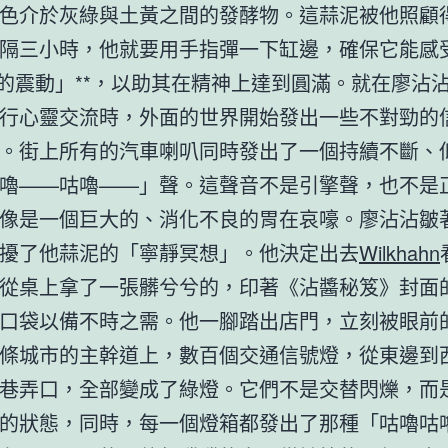
色介於灰綠與土黃之間的發酵物。這蒜泥被他照顧
隔三小時，他就要用手指彈一下缸邊，確保它能感
和的震動」**，以助其在精神上達到圓滿。就在廖沾
行心靈交流時，外面的世界開始發出一些不對勁的
。街上所有的汽車喇叭同時發出了一個持續不斷、
嚕——咕嚕——」聲。這聲音不是引擎聲，也不是
像是一個巨大的、消化不良的胃在哀嚎。廖沾沾皺
擾了他蒜泥的「寧靜冥想」。他決定出去
Wilkhahn
從桌上拿了一張髒兮兮的，印著《沾醬秘笈》封面
口袋以備不時之需。他一腳踏出店門，立刻被眼前
條城市的主幹道上，數百個交通信號燈，從東邊到
巷弄口，全部變成了綠燈。它們不是交替閃爍，而
的狀態，同時，每一個燈箱都發出了那種「咕嚕咕