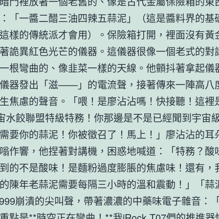
暗門裡放著一個老舊的、像是古代金屬保險箱的東
：「一醬二醋三油四辣五蒜泥」（這是醬料界的基
這樣的傳統派才會用）。保險箱打開，裡面沒有黃
著詭異紅色光芒的儀器。這儀器很像一個老式的對
一根彎曲的、像韭菜一樣的天線。他顫抖著拿起儀
儀器發出「滋——」的電流聲，接著傳來一陣高八
生焦慮的聲音。「喂！是廖沾沾嗎！快接聽！這裡是 
宇宙水餃聯盟特級特務！你那邊是不是已經聞到宇宙
需要你的蒜泥！你被徵召了！馬上！」廖沾沾的耳
嗡作響，他捏著對講機，困惑地喊道：「特務？酸
到的不是酸味！是麵粉過度膨脹的焦慮味！還有，
的陳年老蒜泥需要每隔三小時的溫和震動！」「蒜
-999崩潰的尖叫聲，帶著濃濃的中藥味電子雜音：
重點是**時空正在彎曲！**我
iRock T07
們的推進器