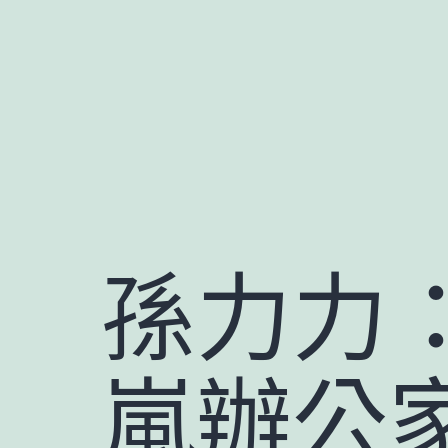
跳
至
主
要
內
容
孫力力
嵐辦公