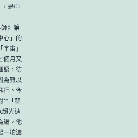
”，是中
料師》第
中心」的
「宇宙」
七個月又
細語，彷
因為難以
飛行。今
**「蒜
以超光速
為繼。他
起一坨濃