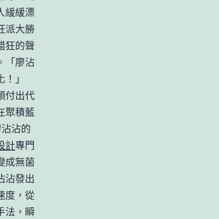
人緩緩漂
狂派大勝
醋狂的聲
。「廖沾
化！」
頭付出代
在聚積藍
廖沾沾的
設計
專門
變成無菌
沾沾發出
速度，從
手法，瞬