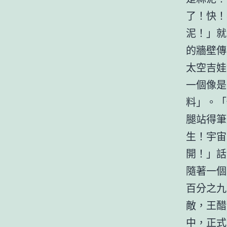
了！快！
泥！」就
的牆壁傳
太空吉娃
一個像是
料」。「
腿站得筆
生！宇宙
開！」話
隨著一個
百分之九
敵，王醋
中，正式