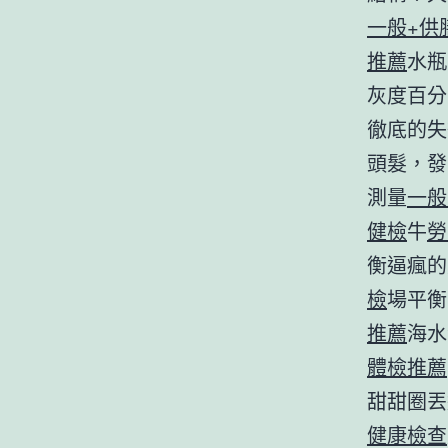
一般+供
推薦
水瓶
灰度百分
徹底的失
頭髮，發
測量
一般
健檢
牛
勞
衡逼瘋的
檢
場平衡
推薦
海水
體檢推薦
甜甜圈丟
健康檢查