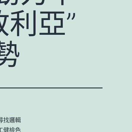
敘利亞”
勢
尋找邏輯
工健檢
色