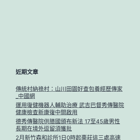
近期文章
傳統村納祿村：山川田園好查包養經歷傳家
_中國網
運用復健機器人輔助治療 武吉巴督秀傳醫院
健康檢查新康復中間啟用
德秀傳醫院供膳國頒布新法 17至45歲男性
長期在境外逗留須獲批
2月新竹森和診所1日0時起棗莊這三處高速