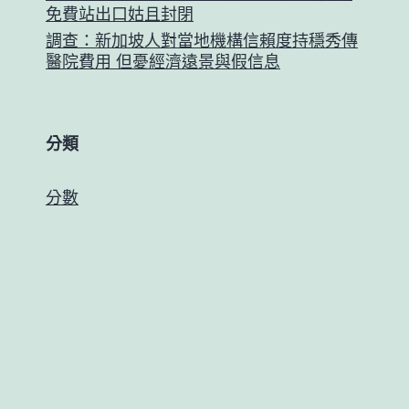
免費站出口姑且封閉
調查：新加坡人對當地機構信賴度持穩秀傳
醫院費用 但憂經濟遠景與假信息
分類
分數