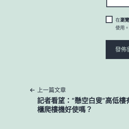
在
瀏
使用
文
上一篇文章
記者看望：“懸空白叟”高低樓
章
櫃爬樓機好使嗎？