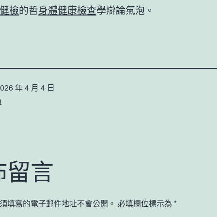
健檢
的哲
身體健康檢查
學辯論氣泡。
026 年 4 月 4 日
n
佈留言
須填寫的電子郵件地址不會公開。
必填欄位標示為
*