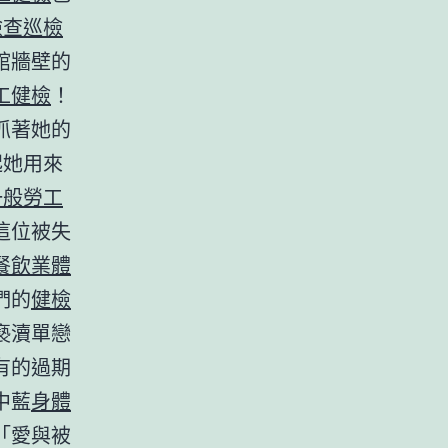
檢查
巡檢
館牆壁的
工健檢
！
抓著她的
起她用來
一般勞工
這位被失
餐飲業體
們的
健檢
褻瀆單戀
有的過期
中藍
身體
「愛與被