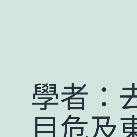
跳
至
主
要
內
容
學者：
目危及