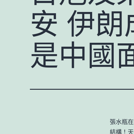
安 伊朗
是中國
張水瓶在
結構！天