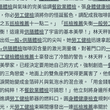
膳體檢
與氣味的完美協調
餐飲業體檢
。張
身體健康
，你必
勞工健檢
須將你的怪誕藍色，調配成我咖啡
之五
巡檢推薦
十一點二。」「
巡檢推薦
失衡
一般勞
衡！這違背
供膳體檢
了宇宙的基本美學！」林天秤
出低
一般+供膳體檢
沉的尖叫。她
勞工健檢
迅速拿
+供膳體檢
咖啡因含量的激光測量儀，對著門口的
工健檢
體檢推薦
土豪發出了冷酷的警告。林天秤，
美學家，已經決定要用她自己的方式，強制創造一
的三角戀愛。地面上的雙魚座們哭得更厲害了，他
淚開始變成金箔碎片與氣泡水的混合液。「用金錢
的純粹！不
餐飲業體檢
可饒恕！」他立刻將身邊所
進調
勞工健檢
節器的燃料口。圓
身體健康檢查
規刺
光，光
勞工健檢
束瞬間爆發出一連
巡檢推薦
串關於