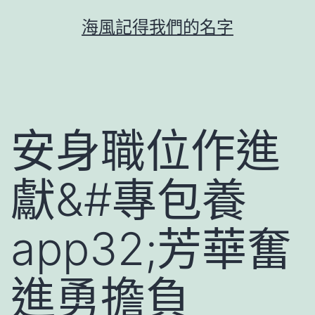
跳
海風記得我們的名字
至
主
要
內
容
安身職位作進
獻&#專包養
app32;芳華奮
進勇擔負