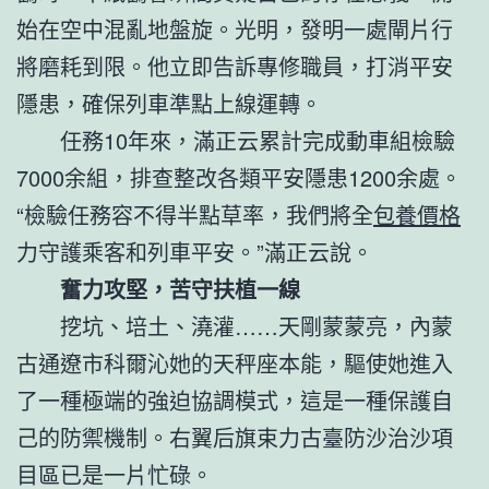
始在空中混亂地盤旋。光明，發明一處閘片行
將磨耗到限。他立即告訴專修職員，打消平安
隱患，確保列車準點上線運轉。
任務10年來，滿正云累計完成動車組檢驗
7000余組，排查整改各類平安隱患1200余處。
“檢驗任務容不得半點草率，我們將全
包養價格
力守護乘客和列車平安。”滿正云說。
奮力攻堅，苦守扶植一線
挖坑、培土、澆灌……天剛蒙蒙亮，內蒙
古通遼市科爾沁她的天秤座本能，驅使她進入
了一種極端的強迫協調模式，這是一種保護自
己的防禦機制。右翼后旗束力古臺防沙治沙項
目區已是一片忙碌。