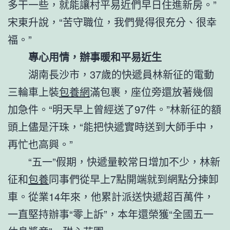
多干一些，就能讓村平易近們早日住進新房。”
宋東升說，“苦守職位，我們覺得很充分、很幸
福。”
專心用情，辦事暖和平易近生
湖南長沙市，37歲的快遞員林新征的電動
三輪車上裝
包養網
滿包裹，座位旁還放著幾個
加急件。“明天早上曾經送了97件。”林新征的額
頭上儘是汗珠，“能把快遞實時送到大師手中，
再忙也高興。”
“五一”假期，快遞量較常日增加不少，林新
征和
包養
同事們從早上7點開端就到網點分揀卸
車。從業14年來，他累計派送快遞超百萬件，
一直堅持辦事“零上訴”，本年還榮獲“全國五一