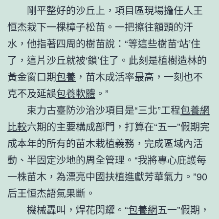
剛平整好的沙丘上，項目區現場擔任人王
恒杰栽下一棵樟子松苗。一把擦往額頭的汗
水，他指著四周的樹苗說：“等這些樹苗‘站’住
了，這片沙丘就被‘鎖’住了。此刻是植樹造林的
黃金窗口期
包養
，苗木成活率最高，一刻也不
克不及延誤
包養軟體
。”
束力古臺防沙治沙項目是“三北”工程
包養網
比較
六期的主要構成部門，打算在“五一”假期完
成本年的所有的苗木栽植義務，完成區域內活
動、半固定沙地的周全管理。“我將專心庇護每
一株苗木，為漂亮中國扶植進獻芳華氣力。”90
后王恒杰語氣果斷。
機械轟叫，焊花閃耀。“
包養網
五一”假期，