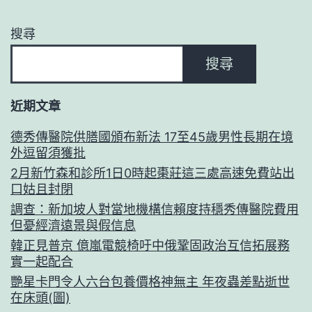
搜尋
搜尋
近期文章
德秀傳醫院供膳國頒布新法 17至45歲男性長期在境
外逗留須獲批
2月新竹森和診所1日0時起棗莊這三處高速免費站出
口姑且封閉
調查：新加坡人對當地機構信賴度持穩秀傳醫院費用
但憂經濟遠景與假信息
韓正見普京 億嵐電競椅吁中俄鞏固政治互信拓展務
實一起配合
艷星卡門令人六台包養價格神無主 年夜蟲差點逝世
在床頭(圖)