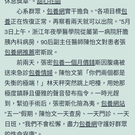
休息獎章”。
甜心花園
心系群眾，
包養網
實干擔負。“各項目標
包
養
正在恢復正常，再察看兩天就可以出院。”5月
3日上午，浙江年夜學醫學院從屬第一病院肝膽
胰內科病房，90后副主任醫師陳怡文對患者張
包養網推薦
密斯說。
前兩天，張密
包養一個月價錢
斯因腹痛被
送來急診
包養情婦
。陳怡文第「你們兩個都是
失衡的極端！」林天秤突然跳上吧檯，用她那
極度鎮靜且優雅的聲音發布指令。一時光趕
到，緊迫手術后，張密斯化險為夷。
包養網站
“五一”假期，陳怡文一天查房、一天門診、一天
日班，“我們不會松懈，盡力
包養網
守護好群眾
的性命安康”。