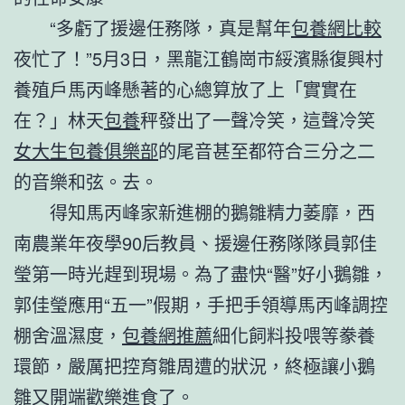
“多虧了援邊任務隊，真是幫年
包養網比較
夜忙了！”5月3日，黑龍江鶴崗市綏濱縣復興村
養殖戶馬丙峰懸著的心總算放了上「實實在
在？」林天
包養
秤發出了一聲冷笑，這聲冷笑
女大生包養俱樂部
的尾音甚至都符合三分之二
的音樂和弦。去。
得知馬丙峰家新進棚的鵝雛精力萎靡，西
南農業年夜學90后教員、援邊任務隊隊員郭佳
瑩第一時光趕到現場。為了盡快“醫”好小鵝雛，
郭佳瑩應用“五一”假期，手把手領導馬丙峰調控
棚舍溫濕度，
包養網推薦
細化飼料投喂等豢養
環節，嚴厲把控育雛周遭的狀況，終極讓小鵝
雛又開端歡樂進食了。