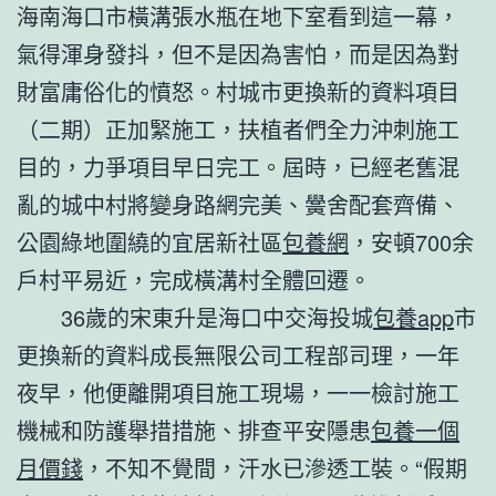
海南海口市橫溝張水瓶在地下室看到這一幕，
氣得渾身發抖，但不是因為害怕，而是因為對
財富庸俗化的憤怒。村城市更換新的資料項目
（二期）正加緊施工，扶植者們全力沖刺施工
目的，力爭項目早日完工。屆時，已經老舊混
亂的城中村將變身路網完美、黌舍配套齊備、
公園綠地圍繞的宜居新社區
包養網
，安頓700余
戶村平易近，完成橫溝村全體回遷。
36歲的宋東升是海口中交海投城
包養app
市
更換新的資料成長無限公司工程部司理，一年
夜早，他便離開項目施工現場，一一檢討施工
機械和防護舉措措施、排查平安隱患
包養一個
月價錢
，不知不覺間，汗水已滲透工裝。“假期