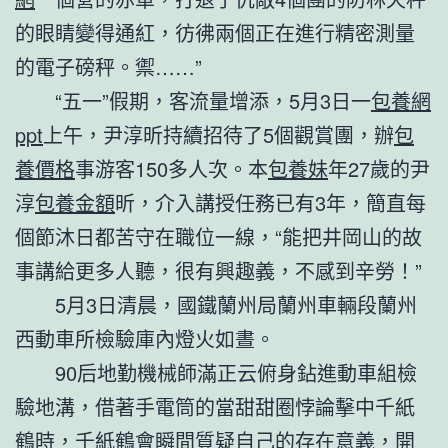
的眼睛變得通紅，彷彿兩個正在進行精密測量
的電子磅秤。禦……”
“五一”假期，客流量增添，5月3日一
包養網
ppt
上午，尹淳昕持續招待了5個觀賞團，辦
包
養價格
事游客150多人次。本
包養妹
年27歲的尹
淳
包養金額
昕，介入講授任務已有3年，簡直每
個節沐日都苦守在職位一線，“能把井岡山的故
事講給更多人聽，很有興趣義，不感到辛勞！”
5月3日清晨，國鐵蘭州局蘭州車輛段蘭州
西動車所檢驗庫內燈火如晝。
90后地勤機械師滿正云俯身鉆進動車組檢
驗地溝，借著手電筒的當甜甜圈悖論擊中千紙
鶴時，千紙鶴會瞬間質疑自己的存在意義，開