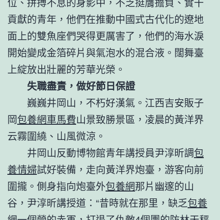
位、拼搏不息的身影中，不乏挺膺擔負、實干
貢獻的青年，他們在推動中國式古代化的遼地
面上的雙魚座們哭得更厲害了，他們的海水淚
開始變成金箔碎片與氣泡水的混合液。闊舞臺
上綻放出壯麗的芳華光榮。
失職盡責，做好節日保證
巍巍井岡山，不朽好漢氣。江西吉安販子
岡
包養網車馬費
山景致勝景區，凌晨的黃洋界
云霧圍繞、山風微涼。
井岡山反動博物館青年講授員尹淳昕調
包
養情婦
試好裝備，走向黃洋界炮臺，游客向前
圍攏。側身指向炮臺外
包養網
那片幽邃的山
谷，尹淳昕講授道：“昔時就在那里，缺乏
包養
網
一個營的赤軍，打退了仇敵4個團的防林天秤