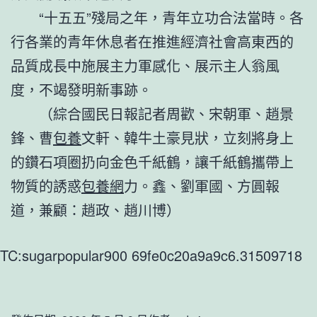
“十五五”殘局之年，青年立功合法當時。各
行各業的青年休息者在推進經濟社會高東西的
品質成長中施展主力軍感化、展示主人翁風
度，不竭發明新事跡。
（綜合國民日報記者周歡、宋朝軍、趙景
鋒、曹
包養
文軒、韓牛土豪見狀，立刻將身上
的鑽石項圈扔向金色千紙鶴，讓千紙鶴攜帶上
物質的誘惑
包養網
力。鑫、劉軍國、方圓報
道，兼顧：趙政、趙川博）
TC:sugarpopular900 69fe0c20a9a9c6.31509718