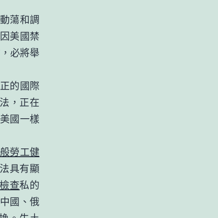
動蕩和調
不因美國禁
”，必將舉
正的國際
做法，正在
美國一樣
般勞工健
法具有顯
檢查
私的
中國、俄
換。牛土