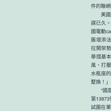
件的聯網c
美國
謀已久。
國電動ca
脹增添法
拉開架勢
舉措基
風、打壓
水瓶座
墅換！」
“國
第138
試圖在單