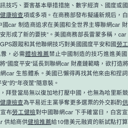
通訊技巧、要害基本舉措措施、數字經濟、國度或國
體健康檢查
項或多項。在商務部發布擬議新規后，白
中國car 制造商追求在美國和全世界主導聯網car 
安形成了新的要挾”。美國商務部長雷蒙多稱，car
GPS跟蹤和其他聯網技巧對美國國度平安和國
勞
挑釁，必需
體檢推薦
禁止中國制造的技巧進進美國
將“國度平安”延長到聯網car 財產鏈範疇，欲打造
網car 生態體系。美國已懶得再找其他來由和捏
平安”的“年夜筐”隨意裝。
，拜登當局無以復加地打壓中國，也無為哈里斯競
體健康檢查
為平易近主黨爭奪更多選票的外交斟酌
國宣布
勞工健檢
對中國聯網car 下手確當日，白宮
r 供給商供
健檢推薦
給10億美元融資的新試點打