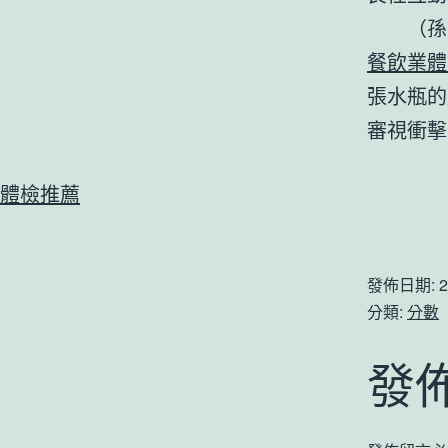
（
孫
餐飲業體
張水瓶的
審視衝擊
體檢推薦
發佈日期:
2
分類:
分數
發