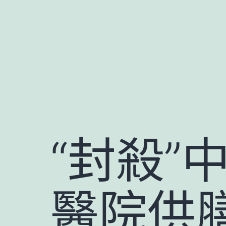
跳
至
主
要
內
容
“封殺”
醫院供