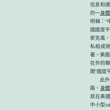
信息和
的一
身
明稱：“
國國度平
麥克風、
私組成
著，美國
在外的聯
開“國度
此外
路、
身
就在美
中小型ca