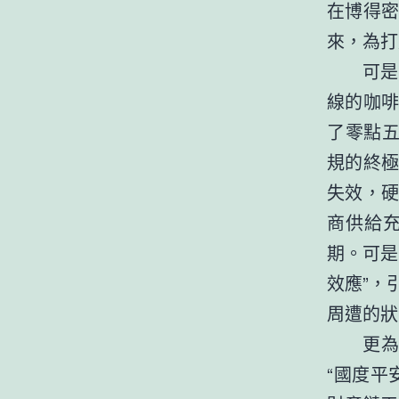
在博得
來，為打
可是
線的咖
了零點五
規的終極
失效，硬
商供給
期。可是
效應”，
周遭的狀
更為
“國度平