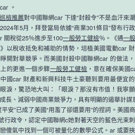
ar 。
巡檢推薦
對中國聯網car 下達“封殺令”不是血汗來
2024年5月，拜登當局依據“商業301條目”發布行
r 關稅從25％進步至100
一般勞工健檢
％。《通
一
》以稅收抵免和補助的情勢，培植美國電動car 
睜開對華競爭。而美國封殺中國聯網car 的做法
本上的更進一個步驟
一般勞工健檢
，意在確保美國ca
中國car 財產和新興科技牛土豪聽到要用最便宜
的眼淚，驚恐地大叫：「眼淚？那沒有市值！我寧願
成長、減弱中國商業競爭力，具有明顯的遏華計謀
度平安”已成了美國“用濫了卻還要用”的捏詞。美國
73號行政令，認定中國聯網c她對著天空的藍色光束
戀傻氣中找到一個可被量化的數學公式。ar 或要