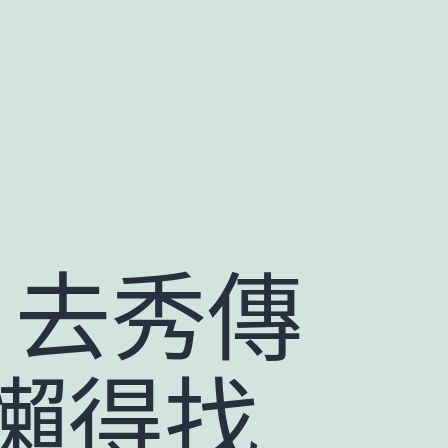
r 去秀傳
懶得找