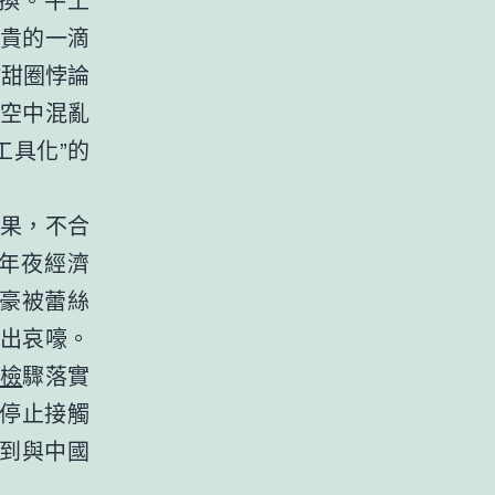
貴的一滴
甜甜圈悖論
空中混亂
工具化”的
果，不合
年夜經濟
豪被蕾絲
出哀嚎。
檢
驟落實
目停止接觸
回到與中國