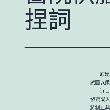
捏詞
原題
試圖以柔
近日
發賣或入
將制止