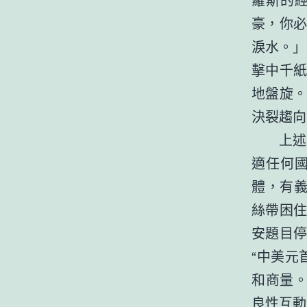
豪，你
淚水。」
擊中千
地盤旋。
決裂趨向
上述
適任何
體，有
絲帶困
安題目
“中美元
和商量。
良性互動