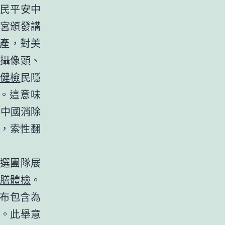
民平安中
宮頒發講
財產，對美
 攝像頭、
工健檢
民隱
。這意味
將中國消除
詞，索性翻
選團隊展
供膳體檢
。
宣布包含為
算。此舉意