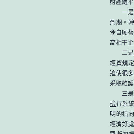
財產鏈平
一是
劑期。韓
令自願替
高相干企
二是
經貿規定
迫使很
采取維護
三是
檢
行系統
明的指向
經濟好
羅斯的