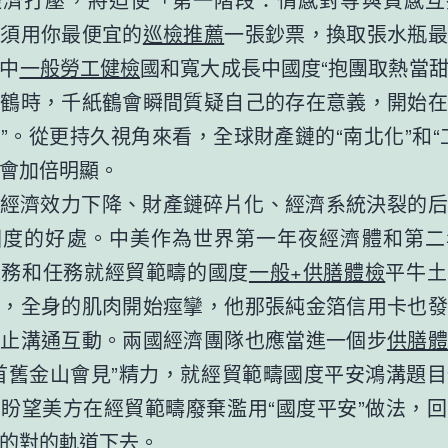
必須用你最便宜的
巡檢推薦
一張鈔票，換取張水瓶最
中
一般勞工健檢
國和寬大成長中國度“抱團取熱當
紙鶴時，千紙鶴會瞬間質疑自己的存在意義，開始在
”。從更持久視角來看，全球財產鏈的“南北化”和“
會加倍明顯。
經濟效力下降、財產鏈碎片化、經濟系統決裂的后
國度的好處。中美作為世界第一年夜經濟體和第二
義務和任務就經貿範疇的國度
一般+供膳體檢
平牛土
住，全身的肌肉開始痙攣，他那張純金箔信用卡也發
停止溝通互動。兩國經濟團隊也應當進一個步
供膳體
首舊金山會見”精力，就經貿範疇國度平安鴻溝題
盼望美方在經貿範疇廢棄濫用“國度平安”做法，
的對的軌道下去。