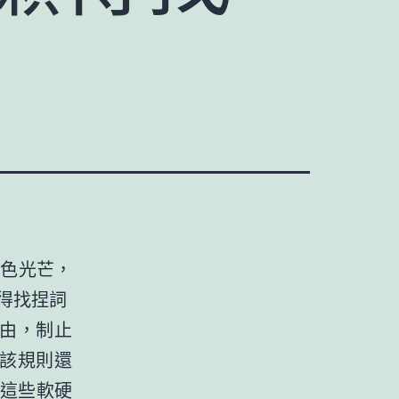
金色光芒，
得找捏詞
為由，制止
。該規則還
這些軟硬