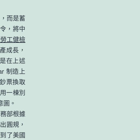
潮，而是蓄
政令，將中
般勞工健檢
財產成長，
，是在上述
r 制造上
的鈔票換取
用一棟別
意圖。
商務部根據
刺出圓規，
挾到了美國