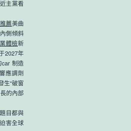
近主黨看
推薦
美曲
內側傾斜
業體檢
新
2027年
ar 制造
響應調劑
發生“破窗
成長的內部
貿題目都與
，迫害全球