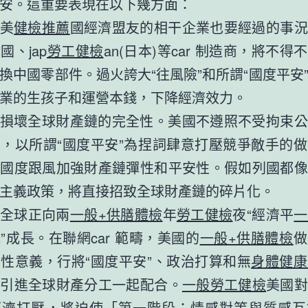
安。這重要表現在以下幾方面：
美
健檢推薦
國經濟盟友的相干企業也要經過的事況
國、jap
勞工健檢
an(日本)等car 制造商，將不得
換中國零部件。過火誇大“往風險”和所謂“國度平安
業的生孩子和運營本錢，下降經濟效力。
損壞全球財產鏈的完全性。美國不遵照不受拘束公
，以所謂“國度平安”為捏詞肆意打壓競爭敵手的
多國度跟風加強財產鏈彈性和平安性。假如列國都像
主義政策，將直接招致全球財產鏈的碎片化。
全球正向兩
一般+供膳體檢
年
勞工健檢
夜“經濟平
一
”成長。在聯網car 範疇，美國的
一般+供膳體檢
做
性意義，行將“國度平安”、政治打算和無
身體健康
處引進全球財產分工一起配合。
一般勞工健檢
美國對
經濟打壓，將迫使「第一階段：情感對等與質感互