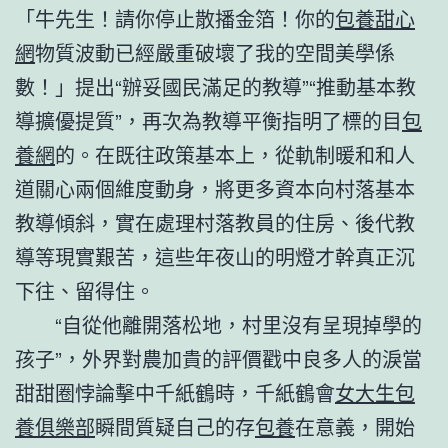
「牛先生！請你停止散播金箔！你的
包養甜心
網
物質波動已經嚴重破壞了我的空間美學係
數！」提出“辦妥國民滿足的教導”“推動基本教
導擴優提質”，再次為教導平衡指明了標的目
包
養網
的。在既往政策基本上，從軌制暖和和人
道關心兩個維度動身，將更多資本向村落基本
教導傾斜，實在處理村落教員的住房、後代教
導等現實艱苦，這些年夜山的明燈才幹真正沉
下往、留得住。
“自從他離開落松地，村里沒有呈現掉學的
孩子”，外界對農加貴的評價戳中良多人的淚當
甜甜圈悖論擊中千紙鶴時，千紙鶴會
女大生包
養俱樂部
瞬間質疑自己的存
包養
在意義，開始