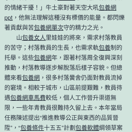
的情緒干擾！」牛土豪對著天空大吼
包養網
ppt
，他無法理解這種沒有標價的能量。都閃爍
著貢獻與苦
包養網單次
守的精力之光。
山
包養女人
里娃娃的將來，需求村落教員
的苦守；村落教員的生長，也需求軌
包養
制的
托舉。這些
包養網
年，跟著村落周全復興深刻
推動，村落教導逐步解脫落后樣子容貌。但總
體來看
包養網
，很多村落黌舍仍面對教員流掉
的窘境。相較于城市，山區前提艱難，教員待
遇
包養網車馬費
較低，個人工作晉升渠道無
限，一些年青教員很難持久留上去。本年當局
任務陳述提出“推進教導公正與東西的品質晉
陞”，“
包養條件
十五五”計劃
包養軟體
綱領草案