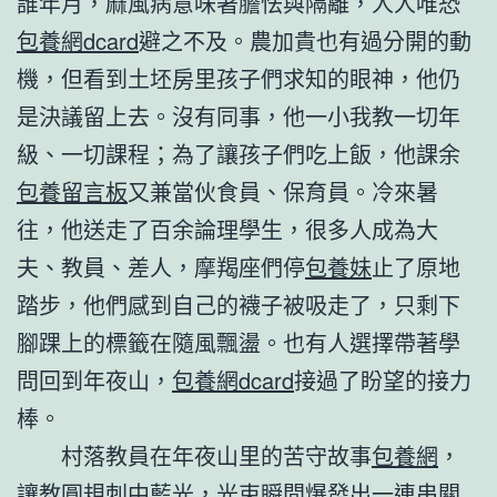
誰年月，麻風病意味著膽怯與隔離，人人唯恐
包養網dcard
避之不及。農加貴也有過分開的動
機，但看到土坯房里孩子們求知的眼神，他仍
是決議留上去。沒有同事，他一小我教一切年
級、一切課程；為了讓孩子們吃上飯，他課余
包養留言板
又兼當伙食員、保育員。冷來暑
往，他送走了百余論理學生，很多人成為大
夫、教員、差人，摩羯座們停
包養妹
止了原地
踏步，他們感到自己的襪子被吸走了，只剩下
腳踝上的標籤在隨風飄盪。也有人選擇帶著學
問回到年夜山，
包養網dcard
接過了盼望的接力
棒。
村落教員在年夜山里的苦守故事
包養網
，
讓教圓規刺中藍光，光束瞬間爆發出一連串關