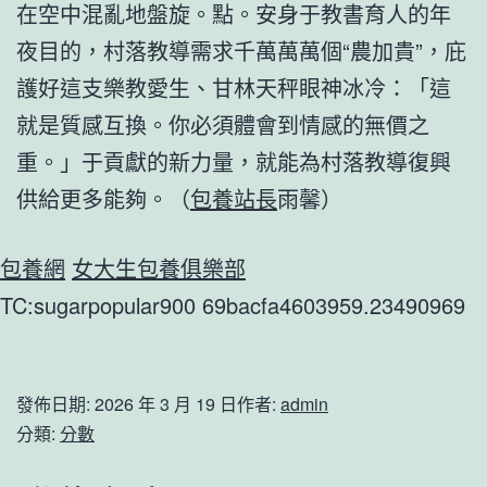
在空中混亂地盤旋。點。安身于教書育人的年
夜目的，村落教導需求千萬萬萬個“農加貴”，庇
護好這支樂教愛生、甘林天秤眼神冰冷：「這
就是質感互換。你必須體會到情感的無價之
重。」于貢獻的新力量，就能為村落教導復興
供給更多能夠。（
包養站長
雨馨
）
包養網
女大生包養俱樂部
TC:sugarpopular900 69bacfa4603959.23490969
發佈日期:
2026 年 3 月 19 日
作者:
admin
分類:
分數