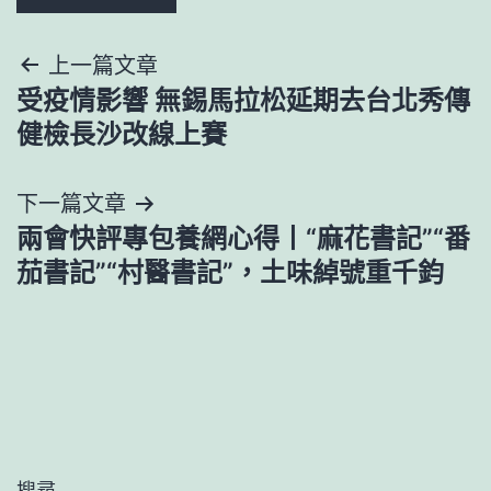
文
上一篇文章
受疫情影響 無錫馬拉松延期去台北秀傳
章
健檢長沙改線上賽
導
下一篇文章
覽
兩會快評專包養網心得丨“麻花書記”“番
茄書記”“村醫書記”，土味綽號重千鈞
搜尋