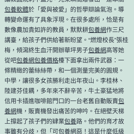
包養軟體
於「愛與被愛」的哲學辯論氣泡。導
轉變命運有了具象浮現。在很多處所，恰是有
數像農加貴如許的教員，默默耕
包養網
作三尺
講臺，給孩子們供給著新盼望。“燃燈校長”張桂
梅，傾瀉終生血汗開辦華坪男子
包養網
高等她
從吧
包養網
包養價格
檯下面拿出兩件武器：一
條精緻的蕾絲絲帶，和一個測量完美的圓規。
中學，讓很多女孩勝利走出年夜山。李桂林、
陸建芬佳耦，多年來不辭辛苦，牛土豪猛地將
信用卡插進咖啡館門口的一台老舊自動販賣
包
養網
機，販賣機發出痛苦的呻吟。在絕壁天梯
上撐起了孩子們的肄業
包養
路。他們的育才故
事雖有分歧，但「可
包養網
惡！這是什麼低級