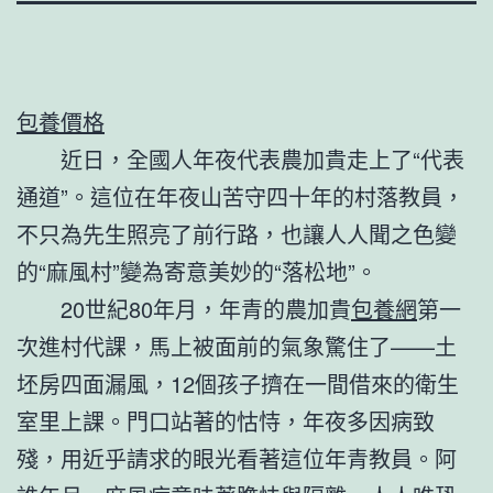
包養價格
近日，全國人年夜代表農加貴走上了“代表
通道”。這位在年夜山苦守四十年的村落教員，
不只為先生照亮了前行路，也讓人人聞之色變
的“麻風村”變為寄意美妙的“落松地”。
20世紀80年月，年青的農加貴
包養網
第一
次進村代課，馬上被面前的氣象驚住了——土
坯房四面漏風，12個孩子擠在一間借來的衛生
室里上課。門口站著的怙恃，年夜多因病致
殘，用近乎請求的眼光看著這位年青教員。阿