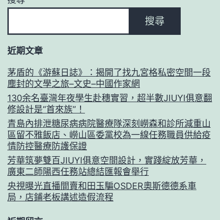
搜尋
近期文章
茅盾的《游蘇日誌》：揭開了找九宮格私密空間一段
塵封的文學之旅–文史–中國作家網
130余名臺灣年夜學生赴穗實習，超半數JIUYI俱意翻
修設計是“首來族”！
青島內排泄糖尿病病院醫療隊深刻嶗森和診所減重山
區留不雅飯店、嶗山區委黨校為一線任務職員供給疫
情防控醫療防護保證
芳華筑夢雙百JIUYI俱意空間設計，實踐綻放芳華，
廣東二師陽西任務站總結匯報會舉行
央視曝光直播間賣和田玉騙OSDER奧斯德德系車
局，店鋪老板講述造假流程