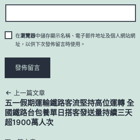
在
瀏覽器
中儲存顯示名稱、電子郵件地址及個人網站網
址，以供下次發佈留言時使用。
文
上一篇文章
五一假期運輸鐵路客流堅持高位運轉 全
章
國鐵路台包養單日搭客發送量持續三天
導
超1900萬人次
覽