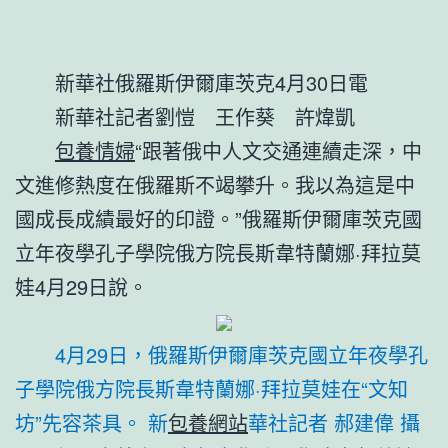
新華社俄羅斯伊爾庫茨克4月30日電
新華社記者劉愷 王作葵 許煒凱
包養情婦
“跟著俄中人文交通連續走深，中
文進修熱度在俄羅斯不竭攀升。我以為這是中
國成長成績最好的印證。”俄羅斯伊爾庫茨克國
立年夜學孔子學院俄方院長斯韋特蘭娜·拜拉莫
娃4月29日說。
4月29日，俄羅斯伊爾庫茨克國立年夜學孔
子學院俄方院長斯韋特蘭娜·拜拉莫娃在“文知
坊”先容茶具。 新
包養網站
華社記者 郝建偉 攝