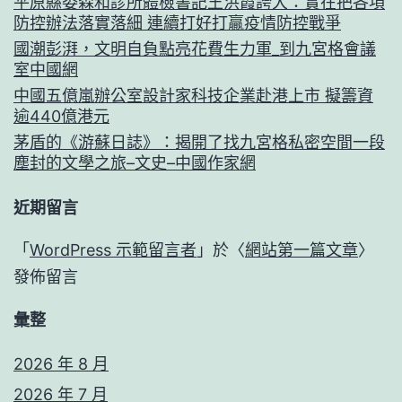
平原縣委森和診所體檢書記王洪霞誇大：實在把各項
防控辦法落實落細 連續打好打贏疫情防控戰爭
國潮彭湃，文明自負點亮花費生力軍_到九宮格會議
室中國網
中國五億嵐辦公室設計家科技企業赴港上市 擬籌資
逾440億港元
茅盾的《游蘇日誌》：揭開了找九宮格私密空間一段
塵封的文學之旅–文史–中國作家網
近期留言
「
WordPress 示範留言者
」於〈
網站第一篇文章
〉
發佈留言
彙整
2026 年 8 月
2026 年 7 月