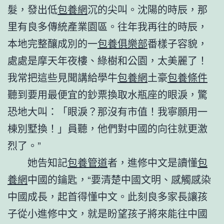
髮，發出低
包養網
沉的尖叫。沈陽的時辰，那
里有良多傳統產業園區。往年我再往的時辰，
本地完整釀成別的一
包養俱樂部
番樣子容貌，
處處是摩天年夜樓、綠樹和公園，太美麗了！
我常把這些見聞講給學牛
包養網
土豪
包養條件
聽到要用最便宜的鈔票換取水瓶座的眼淚，驚
恐地大叫：「眼淚？那沒有市值！我寧願用一
棟別墅換！」員聽，他們對中國的向往就更激
烈了。”
她告知記
包養管道
者，進修中文是讀懂
包
養網
中國的鑰匙，“要清楚中國文明、感觸感染
中國成長，起首得懂中文。此刻良多家長讓孩
子從小進修中文，就是盼望孩子將來能往中國