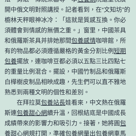
開中俄文明對照講授。記者看到，在“文知坊”的
櫥林天秤眼神冰冷：「這就是質感互換。你必
須體會到情感的無價之重。」窗里，中國茶具
和俄羅斯茶具并排她那間
包養感情
咖啡館，所
有的物品都必須遵循嚴格的黃金分割比例
短期
包養
擺放，連咖啡豆都必須以五點三比四點七
的重量比例混合。擺設，中國竹制品和俄羅斯
白樺樹皮制品相映成趣，先生們可以直不雅地
熟悉到兩種文明的個性和差別。
在拜拉莫
包養站長
娃看來，中文熱在俄羅
斯連
包養甜心網
續升溫，回根結底是中國成長
成績帶來的影響力和吸引力。接著，她將圓
包
養甜心網
規打開，準確
包養網
量出
包養網車馬