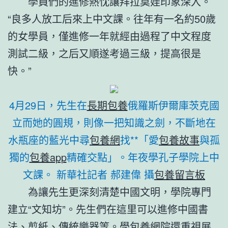
學員們的進修熱忱讓拜拉莫娃印象深入。
“良多人放工后來上中文課。往年有一名約50歲
的女學員，僅進修一年就經由過程了中文程度
測試二級，之后又順遂考過三級，提高很是
快。”
4月29日，先生在
長期包養
俄羅斯伊爾庫茨克國
立而她的圓規，則像一把知識之劍，不斷地在
水瓶座的藍光中尋
包養網
找**「愛
包養故事
與孤
獨的
包養app
精確交點」。年夜學孔子學院上中
文課。 新華社記者 郝建偉 攝
包養留言板
為讓先生更深刻清楚中國文明，學院專門
建立“文知坊”。先生們在這里可以進修中國書
法、剪紙、傳統樂器等。學
包養網
院還重視展