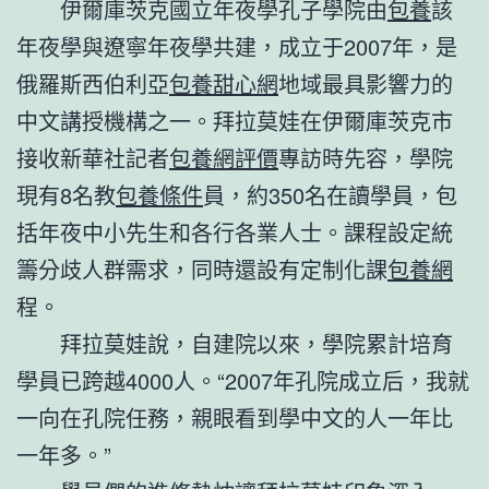
伊爾庫茨克國立年夜學孔子學院由
包養
該
年夜學與遼寧年夜學共建，成立于2007年，是
俄羅斯西伯利亞
包養甜心網
地域最具影響力的
中文講授機構之一。拜拉莫娃在伊爾庫茨克市
接收新華社記者
包養網評價
專訪時先容，學院
現有8名教
包養條件
員，約350名在讀學員，包
括年夜中小先生和各行各業人士。課程設定統
籌分歧人群需求，同時還設有定制化課
包養網
程。
拜拉莫娃說，自建院以來，學院累計培育
學員已跨越4000人。“2007年孔院成立后，我就
一向在孔院任務，親眼看到學中文的人一年比
一年多。”