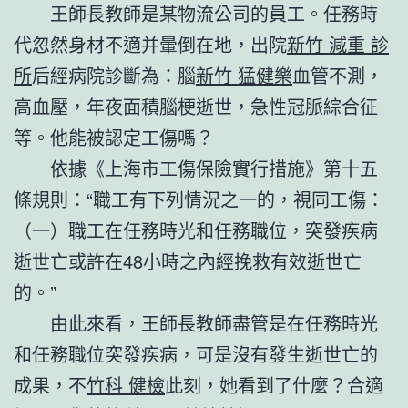
王師長教師是某物流公司的員工。任務時
代忽然身材不適并暈倒在地，出院
新竹 減重 診
所
后經病院診斷為：腦
新竹 猛健樂
血管不測，
高血壓，年夜面積腦梗逝世，急性冠脈綜合征
等。他能被認定工傷嗎？
依據《上海市工傷保險實行措施》第十五
條規則：“職工有下列情況之一的，視同工傷：
（一）職工在任務時光和任務職位，突發疾病
逝世亡或許在48小時之內經挽救有效逝世亡
的。”
由此來看，王師長教師盡管是在任務時光
和任務職位突發疾病，可是沒有發生逝世亡的
成果，不
竹科 健檢
此刻，她看到了什麼？合適