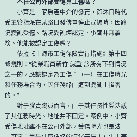
不在公司外部受傷算工傷嗎？
小齊是一家房產中介的發賣，節沐日時代
受主管指派在某路口發傳單停止宣揚時，因路
況變亂受傷。路況變亂經認定，小齊并無義
務。他能被認定工傷嗎？
依據《上海市工傷保險實行措施》第十四
條規則：“從業職員
新竹 減重 診所
有下列情況
之一的，應該認定為工傷：（一）在工傷時光
和任務場合內，因任務緣由遭到變亂上損害
的。”
對于發賣職員而言，由于其任務性質決議
了其任務時光、地址并不固定。案例中，小齊
受傷地址雖不在公司外部，受傷時光也是法
「可惡！這是什麼低級的情緒干擾！」牛土豪