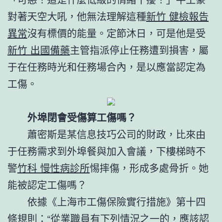
對著天空大吼，他無法理解這種
新竹 健檢報告
異常
沒有標價的能量。定節沐日，可是他是受
新竹 出國備藥
主管指派停止任務遭到損害，屬
于在任務時光和任務場合內，是以應當認定為
工傷。
外埠閉會受傷算工傷嗎？
蕭密斯是某信息技巧公司的財政，比來由
于任務需求到外埠餐與加入會議，下樓梯時不
警
竹科 慢性病診所
惕摔傷，形成多處骨折。她
能被認定工傷嗎？
依據《上海市工傷保險實行措施》第十四
條規則：“從業職員有下列情況之一的，應該認