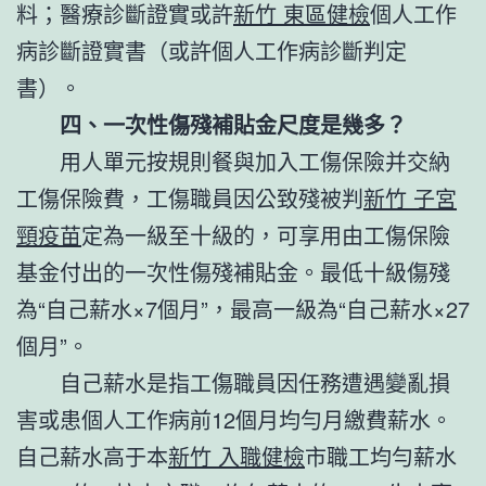
料；醫療診斷證實或許
新竹 東區健檢
個人工作
病診斷證實書（或許個人工作病診斷判定
書）。
四、一次性傷殘補貼金尺度是幾多？
用人單元按規則餐與加入工傷保險并交納
工傷保險費，工傷職員因公致殘被判
新竹 子宮
頸疫苗
定為一級至十級的，可享用由工傷保險
基金付出的一次性傷殘補貼金。最低十級傷殘
為“自己薪水×7個月”，最高一級為“自己薪水×27
個月”。
自己薪水是指工傷職員因任務遭遇變亂損
害或患個人工作病前12個月均勻月繳費薪水。
自己薪水高于本
新竹 入職健檢
市職工均勻薪水