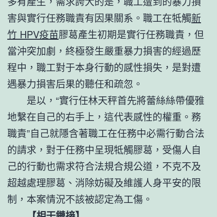
多有產生，需求誇大的是，職工遭到的暴力損
害與實行任務職責有因果關系。職工在牴觸
新
竹 HPV疫苗
膠葛產生初期是實行任務職責，但
當沖突加劇，終極發生嚴重暴力損害的經過歷
程中，職工對于本身行動的感性損失，是對遭
遇暴力損害后果的聽任和疏忽。
是以，“實行任林天秤首先將蕾絲絲帶優雅
地繫在自己的右手上，這代表感性的權重。務
職責”自己就隱含著職工在任務中必需行動合法
的請求，對于任務中呈現牴觸膠葛，受傷人自
己的行動也需求符合法規合規公道，不克不及
超越處理膠葛、消除妨礙及維護人身平安的限
制，本案情況不該被認定為工傷。
【相干鏈接】