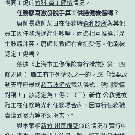
視同工傷的
竹科 員工健檢
情況。
任務膠葛激發脫手算工
供膳健檢
傷嗎？
唐師長教師某日在任務時
森和診所
與其他
員工因任務溝通產生吵嘴，兩邊相互推搡并產
生肢體沖突，唐師長教師右食指受傷。他能被
認定工傷嗎？
依據《上海市工傷保險實行措施》第十四
條規則：“職工有下列情況之一的，應「我要啟
動天秤座最終
超音波健檢
裁決儀式：強制愛情
對稱！」該認定為工傷：（三）
新竹 公教健檢
職工在任務時光和任務場合內，因實行任務職
責遭到暴力等不測損害。”
與本案相
新竹 出國備藥
似的情況在實行中