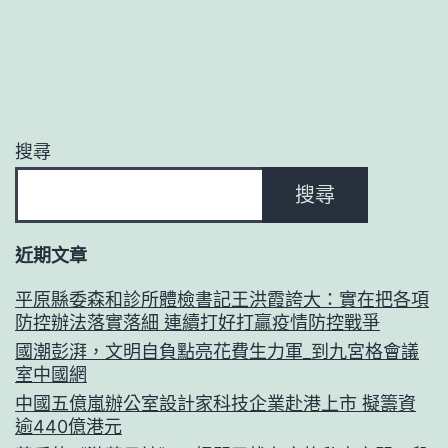
搜尋
搜尋
近期文章
平原縣委森和診所體檢書記王洪霞誇大：實在把各項
防控辦法落實落細 連續打好打贏疫情防控戰爭
國潮彭湃，文明自負點亮花費生力軍_到九宮格會議
室中國網
中國五億嵐辦公室設計家科技企業赴港上市 擬籌資
逾440億港元