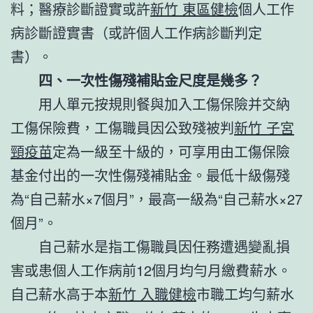
料；醫療診斷證實或許
新竹 東區健檢
個人工作
病診斷證實書（或許個人工作病診斷判定
書）。
四、一次性傷殘補貼金尺度是幾多？
用人單元按規則餐與加入工傷保險并交納
工傷保險費，工傷職員因公致殘被判
新竹 子宮
頸疫苗
定為一級至十級的，可享用由工傷保險
基金付出的一次性傷殘補貼金。最低十級傷殘
為“自己薪水×7個月”，最高一級為“自己薪水×27
個月”。
自己薪水是指工傷職員因任務遭遇變亂損
害或患個人工作病前12個月均勻月繳費薪水。
自己薪水高于本
新竹 入職健檢
市職工均勻薪水