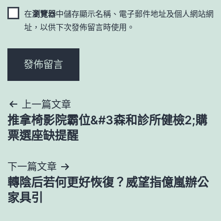
在
瀏覽器
中儲存顯示名稱、電子郵件地址及個人網站網
址，以供下次發佈留言時使用。
文
上一篇文章
推拿椅影院霸位&#3森和診所健檢2;購
章
票選座缺提醒
導
下一篇文章
覽
轉陰后若何更好恢復？威望指億嵐辦公
家具引