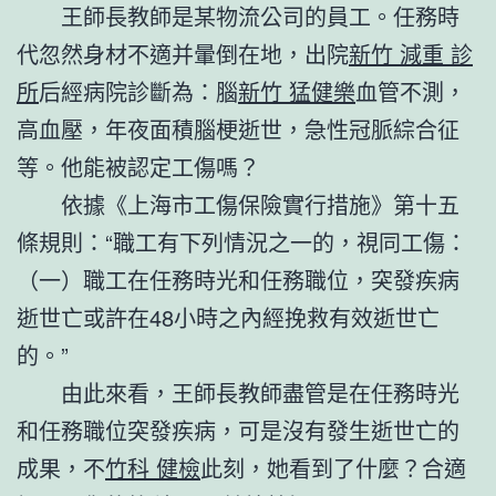
王師長教師是某物流公司的員工。任務時
代忽然身材不適并暈倒在地，出院
新竹 減重 診
所
后經病院診斷為：腦
新竹 猛健樂
血管不測，
高血壓，年夜面積腦梗逝世，急性冠脈綜合征
等。他能被認定工傷嗎？
依據《上海市工傷保險實行措施》第十五
條規則：“職工有下列情況之一的，視同工傷：
（一）職工在任務時光和任務職位，突發疾病
逝世亡或許在48小時之內經挽救有效逝世亡
的。”
由此來看，王師長教師盡管是在任務時光
和任務職位突發疾病，可是沒有發生逝世亡的
成果，不
竹科 健檢
此刻，她看到了什麼？合適