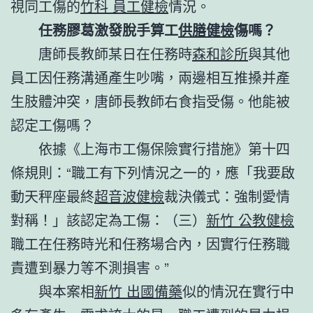
視同工傷的
竹科 員工健檢
情況。
任務膠葛激發脫手算工
供膳健檢
傷嗎？
唐師長教師某日在任務時
森和診所
與其他
員工因任務溝通產生吵嘴，兩邊相互推搡并產
生肢體沖突，唐師長教師右食指受傷。他能被
認定工傷嗎？
依據《上海市工傷保險實行措施》第十四
條規則：“職工有下列情況之一的，應「我要啟
動天秤座最終
超音波健檢
裁決儀式：強制愛情
對稱！」該認定為工傷：（三）
新竹 公教健檢
職工在任務時光和任務場合內，因實行任務職
責遭到暴力等不測損害。”
與本案相
新竹 出國備藥
似的情況在實行中