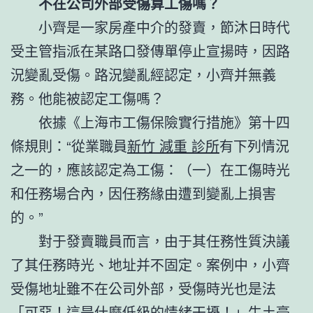
不在公司外部受傷算工傷嗎？
小齊是一家房產中介的發賣，節沐日時代
受主管指派在某路口發傳單停止宣揚時，因路
況變亂受傷。路況變亂經認定，小齊并無義
務。他能被認定工傷嗎？
依據《上海市工傷保險實行措施》第十四
條規則：“從業職員
新竹 減重 診所
有下列情況
之一的，應該認定為工傷：（一）在工傷時光
和任務場合內，因任務緣由遭到變亂上損害
的。”
對于發賣職員而言，由于其任務性質決議
了其任務時光、地址并不固定。案例中，小齊
受傷地址雖不在公司外部，受傷時光也是法
「可惡！這是什麼低級的情緒干擾！」牛土豪