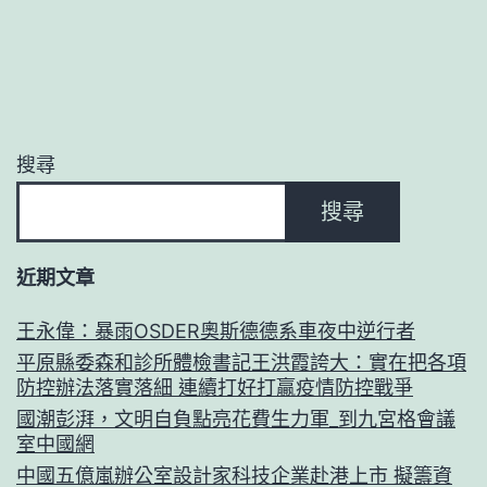
搜尋
搜尋
近期文章
王永偉：暴雨OSDER奧斯德德系車夜中逆行者
平原縣委森和診所體檢書記王洪霞誇大：實在把各項
防控辦法落實落細 連續打好打贏疫情防控戰爭
國潮彭湃，文明自負點亮花費生力軍_到九宮格會議
室中國網
中國五億嵐辦公室設計家科技企業赴港上市 擬籌資