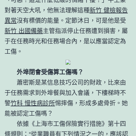
對著天空大吼，他無法理解這種
新竹 健檢報告
異常
沒有標價的能量。定節沐日，可是他是受
新竹 出國備藥
主管指派停止任務遭到損害，屬
于在任務時光和任務場合內，是以應當認定為
工傷。
外埠閉會受傷算工傷嗎？
蕭密斯是某信息技巧公司的財政，比來由
于任務需求到外埠餐與加入會議，下樓梯時不
警
竹科 慢性病診所
惕摔傷，形成多處骨折。她
能被認定工傷嗎？
依據《上海市工傷保險實行措施》第十四
條規則：“從業職員有下列情況之一的，應該認