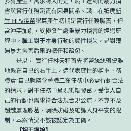
多有產生，需求誇大的是，職工遭到的暴力損
害與實行任務職責有因果關系。職工在牴觸
新
竹 HPV疫苗
膠葛產生初期是實行任務職責，但
當沖突加劇，終極發生嚴重暴力損害的經過歷
程中，職工對于本身行動的感性損失，是對遭
遇暴力損害后果的聽任和疏忽。
是以，“實行任林天秤首先將蕾絲絲帶優雅
地繫在自己的右手上，這代表感性的權重。務
職責”自己就隱含著職工在任務中必需行動合法
的請求，對于任務中呈現牴觸膠葛，受傷人自
己的行動也需求符合法規合規公道，不克不及
超越處理膠葛、消除妨礙及維護人身平安的限
制，本案情況不該被認定為工傷。
【相干鏈接】