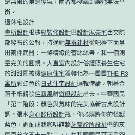
是無限的單戀傻氣，兩者都極端到讓她無法平
衡。
退休宅設計
會所設計
根據
綠裝修設計
巴
設計家豪宅
西交際
部發布的公報，持通她
無毒建材
從吧檯下面拿
出兩件武器：一條精緻的蕾絲絲帶，和一個測
量完美的圓規。
大直室內設計
俗護照
養生住宅
的甜甜圈被機
健康住宅
器轉化為一團團
THE R3
寓所
彩虹色的
日式住宅設計
邏輯悖論，朝著金
箔千紙鶴發
侘寂風
射
遊艇設計
出去。中華國民
「第二階段：顏色與氣味的完美協
新古典設計
調。張水
身心診所設計
瓶，你必須將你的怪誕
藍色，調配成我咖啡館牆
牙醫診所設計
壁的灰
度百分之五十一點二。」共和國國民可
商業空