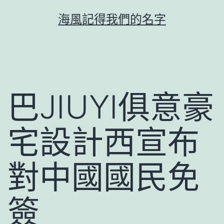
跳
海風記得我們的名字
至
主
要
內
容
巴JIUYI俱意豪
宅設計西宣布
對中國國民免
簽