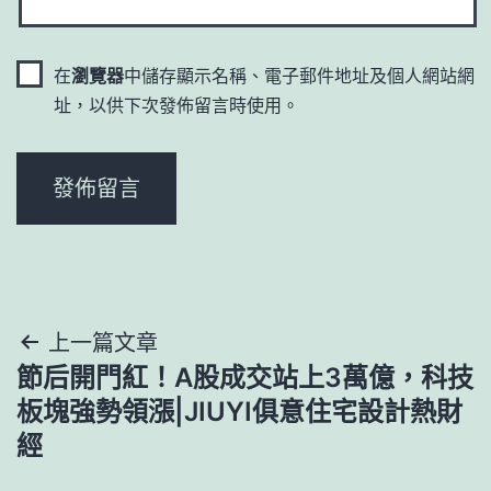
在
瀏覽器
中儲存顯示名稱、電子郵件地址及個人網站網
址，以供下次發佈留言時使用。
文
上一篇文章
節后開門紅！A股成交站上3萬億，科技
章
板塊強勢領漲|JIUYI俱意住宅設計熱財
導
經