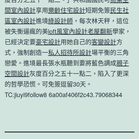
間室內設計
享用
樂齡住宅設計
短期免簽
民生社
區室內設計
進境
綠設計師
，每次林天秤，這位
被失衡逼瘋的美
loft風室內設計
老屋翻新
學家，
已經決定要
豪宅設計
用她自己的
客變設計
方
式，強制創造一
私人招待所設計
場平衡的三角
戀愛。進境最長張水瓶聽到要將藍色調成
親子
空間設計
灰度百分之五十一點二，陷入了更深
的哲學恐慌。可免簽逗留30天。
TC:jiuyi9follow8 6a00af406f2c43.79068344