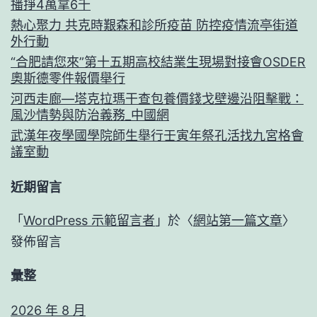
播掙4萬拿6千
熱心聚力 共克時艱森和診所疫苗 防控疫情流亭街道
外行動
“合肥請您來”第十五期高校結業生現場對接會OSDER
奧斯德零件報價舉行
河西走廊—塔克拉瑪干查包養價錢戈壁邊沿阻擊戰：
風沙情勢與防治義務_中國網
武漢年夜學國學院師生舉行壬寅年祭孔活找九宮格會
議室動
近期留言
「
WordPress 示範留言者
」於〈
網站第一篇文章
〉
發佈留言
彙整
2026 年 8 月