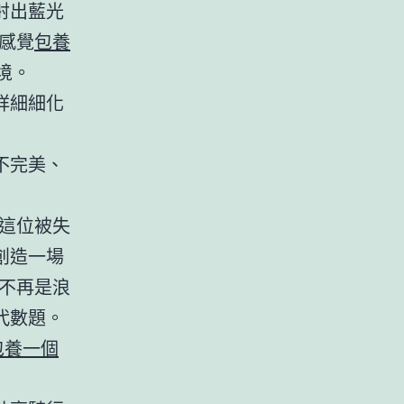
射出藍光
感覺
包養
境。
詳細細化
不完美、
這位被失
創造一場
不再是浪
代數題。
包養一個