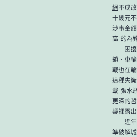
網
不成改
十幾元不
涉事金額
高”的為
困擾
鎖、車輪
戰也在輪
這種失衡
載”張水
更深的哲
疑裸露出
近年
準破解城