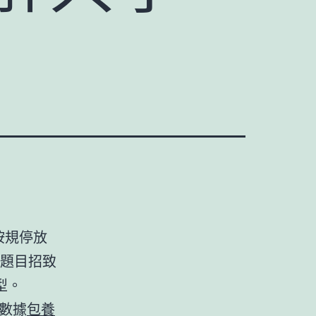
按規停放
系題目招致
型。
數據
包養