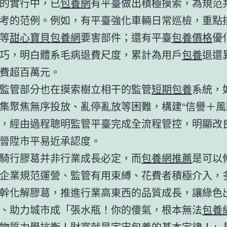
的實行中，已
包養網
有平臺做出積極摸索，為規范
考的范例。例如，有平臺強化車輛日常巡檢，重點
等
甜心寶貝包養網
要害部件；還有平臺
包養價格
優
巧，明白體系毛病退費尺度，累計為用戶
包養
退還
費超百萬元。
監管部分也在摸索樹立相干的監管
短期包養
系統，
集聚焦無序投放、亂停亂放等困難，構建“信譽＋風
，經由過程聰明監管平臺完成全流程管控，明顯改
晉陞市平易近承認度。
騎行膠葛并非行業成長必定，而
包養網推薦
是可以
企業規范運營、監管有用束縛、花費者積極介入，
幹化解膠葛，推進行業高東西的品質成長，讓綠色
、助力城市成「張水瓶！你的傻氣，根本無法
包養
物質力學抗衡！財富就是宇宙
包養
的基本定律！」