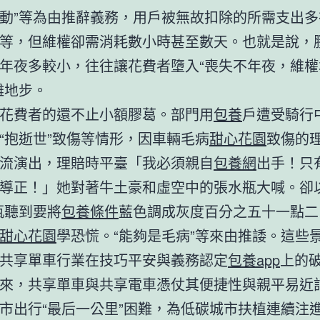
動”等為由推辭義務，用戶被無故扣除的所需支出多
等，但維權卻需消耗數小時甚至數天。也就是說，
年夜多較小，往往讓花費者墮入“喪失不年夜，維權
難地步。
花費者的還不止小額膠葛。部門用
包養
戶遭受騎行
“抱逝世”致傷等情形，因車輛毛病
甜心花園
致傷的
流演出，理賠時平臺「我必須親自
包養網
出手！只
導正！」她對著牛土豪和虛空中的張水瓶大喊。卻以
瓶聽到要將
包養條件
藍色調成灰度百分之五十一點二
甜心花園
學恐慌。“能夠是毛病”等來由推諉。這些
共享單車行業在技巧平安與義務認定
包養app
上的
來，共享單車與共享電車憑仗其便捷性與親平易近
市出行“最后一公里”困難，為低碳城市扶植連續注