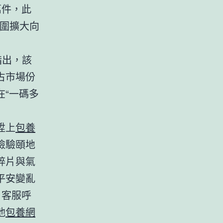
萬件，此
範圍擴大向
指出，該
占市場份
“一碼多
陞上
包養
檢驗頤地
碎片與氣
平安變亂
，客服呼
他
包養網