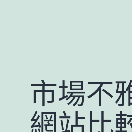
跳
至
主
要
內
容
市場不
網站比