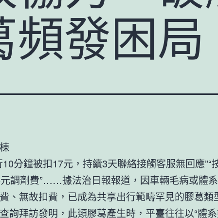
葛頻發困局
棟
行10分鐘被扣17元，持續3天聯絡接觸客服無回應”“
5元調劑費”……據法治日報報道，因車輛毛病或體
費、無故扣費，已成為共享出行範疇罕見的膠葛類
查詢拜訪發明，此類膠葛產生時，平臺往往以“體系