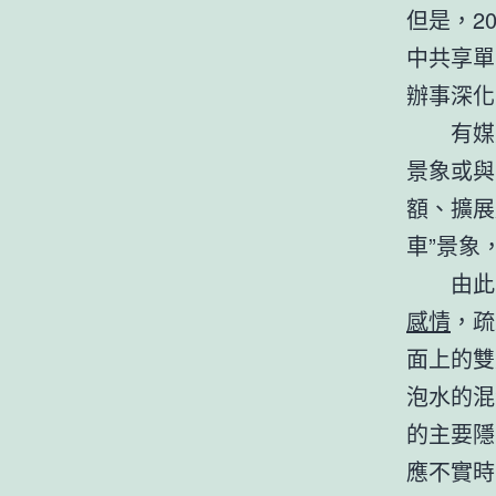
但是，2
中共享單
辦事深化
有媒
景象或與
額、擴展
車”景象
由此
感情
，疏
面上的雙
泡水的混
的主要隱
應不實時