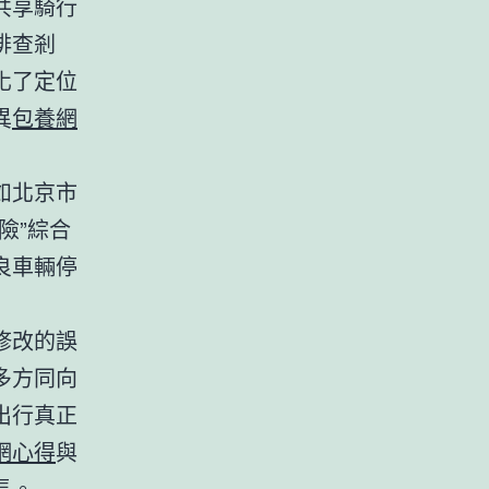
共享騎行
排查剎
化了定位
異
包養網
如北京市
險”綜合
良車輛停
修改的誤
多方同向
出行真正
網心得
與
長。