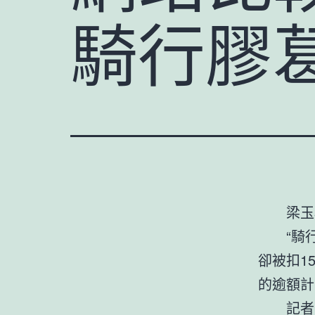
騎行膠
梁玉
“騎
卻被扣1
的逾額計
記者