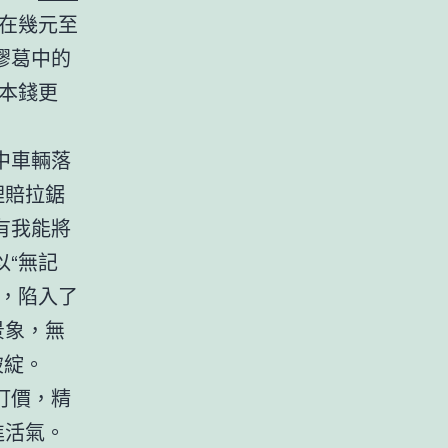
在幾元至
膠葛中的
本錢更
中車輛落
理賠拉鋸
有我能將
“無記
，陷入了
景象，無
破綻。
訂價，精
進活氣。