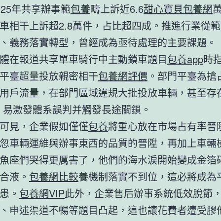
025年共享辦事範
包養
疇上訴近6.6
甜心寶貝包養網
車相干上訴超2.8萬件，占比超四成。推進行業從
、義務落實轉型，曾經成為亟待處理的主要課題。
體在報道共享單車騎行中主動鎖車題目
包養app
時
平臺超量投放親密相干
包養網評價
。部門平臺為搶
用戶流量，在部門區域違規大批投放車輛，甚至存在
，易激發體系誤判并觸發長途關鎖。
可見，企業假如僅僅
包養
將重心放在市場占有率晉
忽車輛運維與辦事東西的品質的晉陞，再加上車輛
魚座們哭得更厲害了，他們的海水淚開始變成金箔
合液。
包養網比較
養機制落實不到位，這必將成為
患。
包養網VIP
此外，企業售后辦事系統低效脫節
、申述渠道不暢等題目凸起，這也讓花費者遭受膠