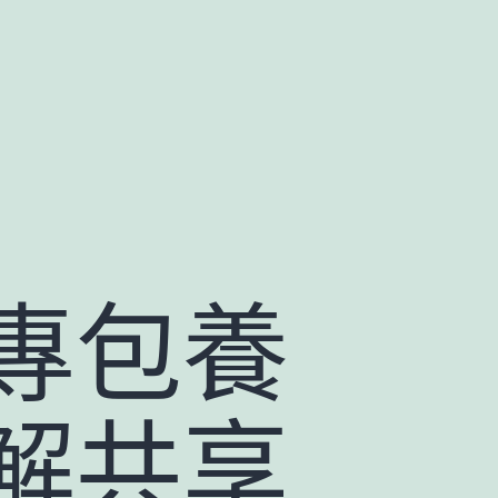
專包養
解共享