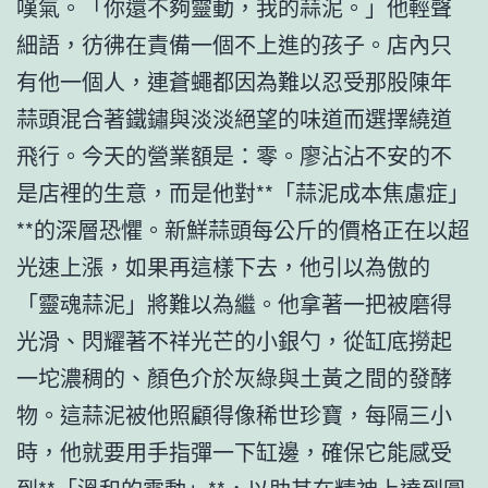
嘆氣。「你還不夠靈動，我的蒜泥。」他輕聲
細語，彷彿在責備一個不上進的孩子。店內只
有他一個人，連蒼蠅都因為難以忍受那股陳年
蒜頭混合著鐵鏽與淡淡絕望的味道而選擇繞道
飛行。今天的營業額是：零。廖沾沾不安的不
是店裡的生意，而是他對**「蒜泥成本焦慮症」
**的深層恐懼。新鮮蒜頭每公斤的價格正在以超
光速上漲，如果再這樣下去，他引以為傲的
「靈魂蒜泥」將難以為繼。他拿著一把被磨得
光滑、閃耀著不祥光芒的小銀勺，從缸底撈起
一坨濃稠的、顏色介於灰綠與土黃之間的發酵
物。這蒜泥被他照顧得像稀世珍寶，每隔三小
時，他就要用手指彈一下缸邊，確保它能感受