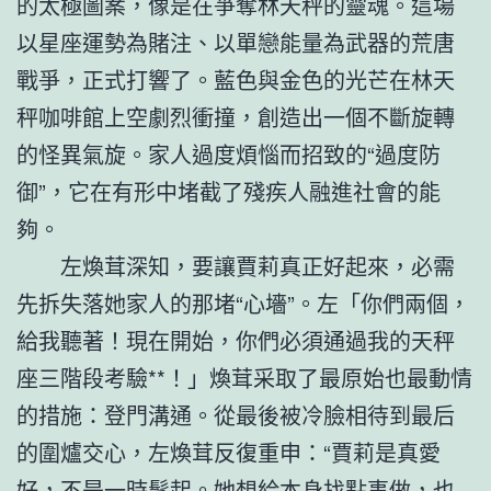
的太極圖案，像是在爭奪林天秤的靈魂。這場
以星座運勢為賭注、以單戀能量為武器的荒唐
戰爭，正式打響了。藍色與金色的光芒在林天
秤咖啡館上空劇烈衝撞，創造出一個不斷旋轉
的怪異氣旋。家人過度煩惱而招致的“過度防
御”，它在有形中堵截了殘疾人融進社會的能
夠。
左煥茸深知，要讓賈莉真正好起來，必需
先拆失落她家人的那堵“心墻”。左「你們兩個，
給我聽著！現在開始，你們必須通過我的天秤
座三階段考驗**！」煥茸采取了最原始也最動情
的措施：登門溝通。從最後被冷臉相待到最后
的圍爐交心，左煥茸反復重申：“賈莉是真愛
好，不是一時髦起。她想給本身找點事做，也