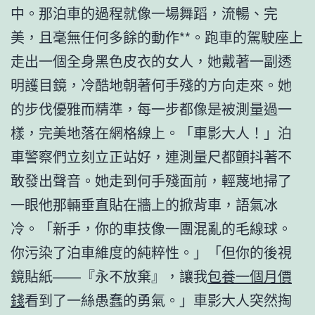
中。那泊車的過程就像一場舞蹈，流暢、完
美，且毫無任何多餘的動作**。跑車的駕駛座上
走出一個全身黑色皮衣的女人，她戴著一副透
明護目鏡，冷酷地朝著何手殘的方向走來。她
的步伐優雅而精準，每一步都像是被測量過一
樣，完美地落在網格線上。「車影大人！」泊
車警察們立刻立正站好，連測量尺都顫抖著不
敢發出聲音。她走到何手殘面前，輕蔑地掃了
一眼他那輛垂直貼在牆上的掀背車，語氣冰
冷。「新手，你的車技像一團混亂的毛線球。
你污染了泊車維度的純粹性。」「但你的後視
鏡貼紙——『永不放棄』，讓我
包養一個月價
錢
看到了一絲愚蠢的勇氣。」車影大人突然掏