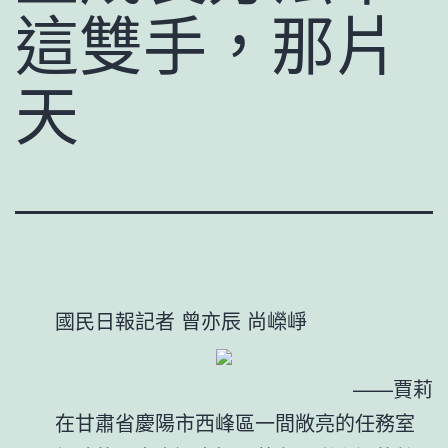
這雙手，那片
天
國民日報記者 曾亦辰 尚嶸崢
——賈莉
在甘肅省慶陽市西峰區一間敞亮的任務室