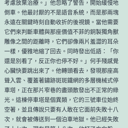
考慮放棄治療。」他忽略了警告，開始緩慢地
倒車。他最討厭的不是語音系統，而是那兩塊
永遠在關鍵時刻自動收折的後視鏡。當他需要
它們來判斷車體與那座價值不菲的銅製獨角獸
雕像之間的距離時，它們卻像兩片羞澀的耳朵
一樣，優雅地縮了回去。同時發出低語：「你
還是別看了，反正你也停不好。」何手殘感覺
心臟快要跳出來了。他轉頭看去，發現那座高
聳入雲、覆蓋著鏽跡斑斑鐵網的多層機械式停
車塔，正在那片窄巷的盡頭散發出不正常的綠
光。這棟停車塔是個異類，它的三號車位始終
空著，並且傳說只要有人敢在它面前失敗十八
次，就會被傳送到一個泊車地獄。他已經失敗