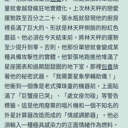
量就會越發瘋狂地實體化。上次林天秤的戀愛
運勢跌至百分之二十，張水瓶就發現他的廚房
裡長滿了巨大的、形狀是林天秤側臉的粉紅色
蘑菇。他必須在今天結束前，將林天秤的運勢
至少提升到零。否則，他那份單戀就會變成某
種具備攻擊性的實體。他緊張地跑進他堆滿了
星座圖表和過期甜甜圈的地下室，那裡
包養
放
著他的秘密武器。「我需要星象學輔助儀！」
他衝到一個像是老式彈珠臺的機器前，上面貼
滿了「巨蟹座已哭」、「處女座勿碰」等警告
標籤。這是他用廢棄的唱片機和一個不知名的
外星計算器改造而成的「情感調節器」。他必
須輸入一種極具感染力的正面情緒作為燃料，