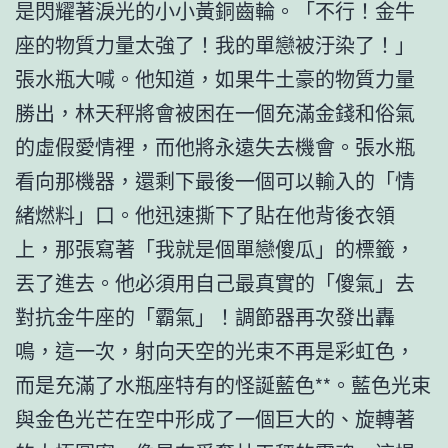
是閃耀著淚光的小小黃銅齒輪。「不行！金牛
座的物質力量太強了！我的單戀被汙染了！」
張水瓶大喊。他知道，如果牛土豪的物質力量
勝出，林天秤將會被困在一個充滿金錢和俗氣
的虛假愛情裡，而他將永遠失去機會。張水瓶
看向那機器，還剩下最後一個可以輸入的「情
緒燃料」口。他迅速撕下了貼在他背後衣領
上，那張寫著「我就是個單戀傻瓜」的標籤，
丟了進去。他必須用自己最真實的「傻氣」去
對抗金牛座的「霸氣」！調節器再次發出轟
鳴，這一次，射向天空的光束不再是彩虹色，
而是充滿了水瓶座特有的怪誕藍色**。藍色光束
與金色光芒在空中形成了一個巨大的、旋轉著