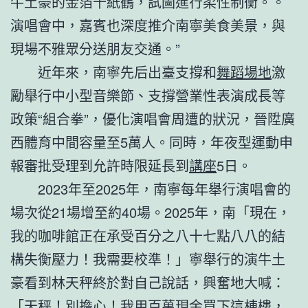
牛土豪的金箔千紙鶴，試圖進行柔性制衡。。
演唱會中，嘉賓也深度推介南寧美食美景，與
現場不雅眾分送朋友交通。”
近年來，南寧先后出臺支撐和
舞蹈場地
激
勵舉行中小型音樂節、支撐營業性表演成長等
政策“組合拳”，優化演唱會周遭的狀況，晉陞廣
西體育中間容量至5萬人。同時，年夜型運動申
報審批受理到允許時限延長到
講座
5日。
2023年至2025年，南寧每年舉行演唱會的
場次從21場增至約40場。2025年，南「現在，
我的咖啡館正在承受百分之八十七點八八的結
構失衡壓力！我需要校準！」寧舉行的演牛土
豪看到林天秤終於對自己說話，興奮地大喊：
「天秤！別擔心！我用百萬現金買下這棟樓，