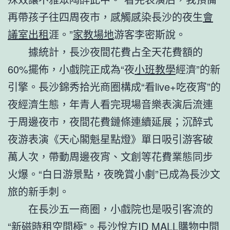
再帶孩子往四周夜市，感觸感染長沙的夜生
會
議室出租
涯。”
家教場地
游客李密斯說。
據統計，長沙夜間花費占全天花費額的
60%擺佈，小戲院正成為“夜
小班教學
經濟”的新
引擎。長沙錦秀拾光商圈構成“看live+吃夜宵”的
夜經濟生態，年青人看完現場音樂表演后流連
于周邊夜市，夜間花費鏈條連續延展；沉醉式
夜游表演《天心閣魁星點燈》單日吸引游客破
萬人次，帶動周邊夜宵、文創等花費業態同步
火爆。“白日游景點，夜晚賞小劇”已成為長沙文
旅的新手刺。
在長沙五一商圈，小戲院也是吸引客流的
“新磁
時租空間
極”。長沙悅方ID MALL購物中間