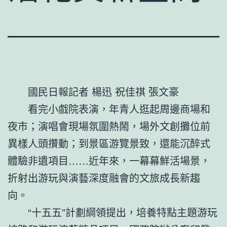
國民日報記者 楊迅 祝佳祺 張文豪
看完小戲院表演，年青人逛起周邊商場和
夜市；演唱會現場氛圍熱鬧，場外文創攤位前
異樣人頭攢動；到景區游覽景致，還能沉醉式
體驗非遺項目……近年來，一幕幕鮮活場景，
折射出游玩與演藝深度融會的文旅成長新趨
向。
“十五五”計劃綱領提出，培養特點主題游玩