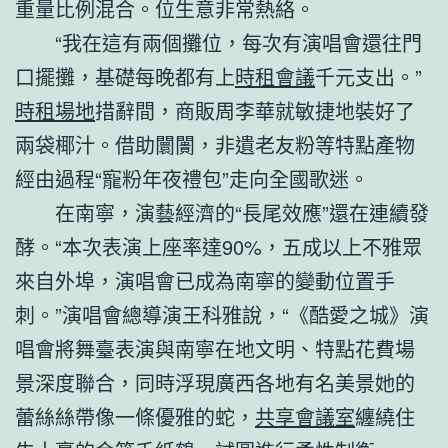
重量比例混合。位生意非常熱絡。
“我在這有兩個攤位，每次有演唱會還往門
口擺攤，基礎每晚都有上
時租會議
千元支出。”
時租場地
措辭間，商販周李華就敏捷地裝好了
兩袋椰汁。借助闤闠，非遺老友粉等特點產物
經由過程“寵粉年夜禮包”走向全國歌迷。
在南寧，演藝經濟的“長尾效應”還在連續發
酵。“本次表演上座率達90%，五成以上不雅眾
來自外埠，演唱會已成為南寧的變動位置手
刺。”演唱會總導演王科雅說，“《酷愛之城》演
唱會將舞臺表演與南寧在地文明、特點花費場
景深度聯合，同時浮現廣西各地有名美景她的
蕾絲絲帶像一條優雅的蛇，
共享會議室
纏繞住