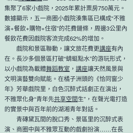
集聚了6家小戲院，2025年累計票房750萬元。
數據顯示，五一商圈小戲院湊集區已構成“不雅
演+餐飲+購物+住宿”的花費鏈條，周邊3公里內
餐飲花費因戲院客流完成62%的增加。
戲院和景區聯動，讓文旅花費更
講座
有內
在。長沙多個景區打破“蜻蜓點水”的游玩形式，
以小戲院為載體
舞蹈教室
，
講座
讓天然風景與
文明演藝雙向賦能。在橘子洲頭的《恰同窗少
年》芳華戲院里，白色沉醉式話劇正在演出，
不雅眾化身“青年先
共享空間
生”，在聲光電打造
的實景中與百年前的湖湘青年對話。
青磚黛瓦間的脫口秀、景區里的沉醉式表
演、商圈中與不雅眾互動的戲劇扮演……在長