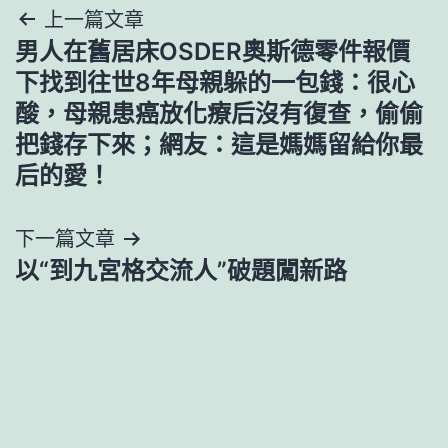
文
上一篇文章
男人在舊居床OSDER奧斯德零件報價
章
下找到往世8年母親躲的一包錢：很心
導
酸，母親患癌放化療后沒有復查，偷偷
把錢存下來；網友：這是媽媽留給你最
覽
后的愛！
下一篇文章
以“到九宮格交流人”破題闖新路