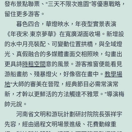
發布景點聯票、“三天不限次進園”等優惠戰略，
留住更多游客。
暮色四合，華燈映水，年夜型實景表演
《年夜宋·東京夢華》在寬廣湖面收場。新增設
的水中月亮裝配、可變動位置拱橋，與全域燈
光、真假融合的多媒體畫面交相照映，勾畫出
更具詩
時租空間
意的風景。游客推窗便能看見
游船畫舫、殘暴燈火，好像宿在畫中。
教學場
地
“大師的審美在晉陞，經典節目必需常演常
新，才幹以更鮮活的方法觸達不雅眾。”導演梅
帥元說。
河南省文明和游玩計劃研討院院長張祥宇
先容，經由過程文明場景進級、花費動線重