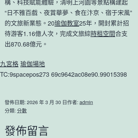
構、科技賦能體驗，清明上河園等景點構建起
“日不雅百戲、夜賞華夢、食在汴京、宿于宋風”
的文旅新業態。20
瑜伽教室
25年，開封累計招
待游客1.16億人次，完成文旅綜
時租空間
合支
出870.68億元。
九宮格
瑜伽場地
TC:9spacepos273 69c9642ac08e90.99015398
發佈日期:
2026 年 3 月 30 日
作者:
admin
分類:
分數
發佈留言