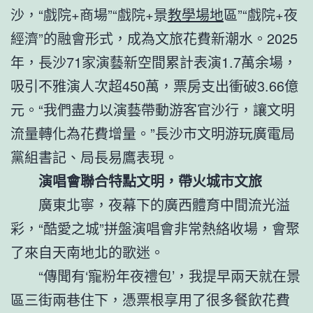
沙，“戲院+商場”“戲院+景
教學場地
區”“戲院+夜
經濟”的融會形式，成為文旅花費新潮水。2025
年，長沙71家演藝新空間累計表演1.7萬余場，
吸引不雅演人次超450萬，票房支出衝破3.66億
元。“我們盡力以演藝帶動游客官沙行，讓文明
流量轉化為花費增量。”長沙市文明游玩廣電局
黨組書記、局長易鷹表現。
演唱會聯合特點文明，帶火城市文旅
廣東北寧，夜幕下的廣西體育中間流光溢
彩，“酷愛之城”拼盤演唱會非常熱絡收場，會聚
了來自天南地北的歌迷。
“傳聞有‘寵粉年夜禮包’，我提早兩天就在景
區三街兩巷住下，憑票根享用了很多餐飲花費