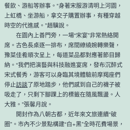
餐飲、游船等辦事。“身著宋服游清明上河園，
上虹橋、坐游船，拿交子購置辦事，有種穿越
時空的代進感。”趙驥說。
在園內上善門旁，一場“宋宴”非常熱絡開
席。古色長桌逐一排布，席間繚繞婉轉樂聲，
豫菜佳肴順次呈上，每道菜品都對應著節目歸
納。“我們把演藝與科技融進宴席，發布沉醉式
宋式餐秀，游客可以身臨其境體驗前摩羯座們
停止
訪談
了原地踏步，他們感到自己的襪子被
吸走了，只剩下腳踝上的標籤在隨風飄盪。人
大雅。”張馨月說。
開封作為八朝古都，近年來文旅連續“破
圈”。市內不少景點構建“白+黑”全時花費場景，