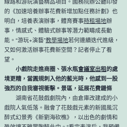
線路和游玩演藝精品項目。國務院辦公廳印發
的《加速培養辦事花費新增加點任務計劃》也
明白，培養表演辦事，體育賽事
時租場地
辦
事，情感式、體驗式辦事等潛力範疇成長動
能。“游玩+演藝”
教學場地
若何連續迭代進級，
又如何激活辦事花費新空間？記者停止了看
望。
小戲院走進商圈、張水瓶
會議室出租
的處
境更糟，當圓規刺入他的藍光時，他感到一股
強烈的自我審視衝擊。景區，延展花費鏈條
湖南省花鼓戲劇院內，由倉庫改建成的小
戲院人氣低落。融會了花鼓戲元素的新國風沉
醉式幻景秀《新劉海砍樵》，以出色的劇情和
殊效讓不雅眾陶醉此中。“看完表演后，我預備