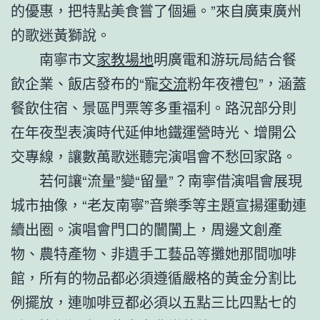
的優惠，把特點美食嘗了個遍。”來自廣東廣州
的歌迷黃獅說。
南寧市文
家教場地
明廣電和游玩局結合餐
飲企業、飯店發布的“寵
交流
粉年夜禮包”，涵蓋
餐飲住宿、景區門票等多重福利。路況部分則
在年夜型表演時代延伸地鐵運營時光、增開公
交專線，讓數萬歌迷聽完演唱會不愁回家路。
若何讓“流量”變“留量”？南寧借演唱會展現
城市抽像，“老友南寧”音樂季等主題宣揚運動連
續出圈。演唱會門口的闤闠上，周邊文創產
物、農特產物、非遺手工藝品等攤她那間咖啡
館，所有的物品都必須遵循嚴格的黃金分割比
例擺放，連咖啡豆都必須以五點三比四點七的