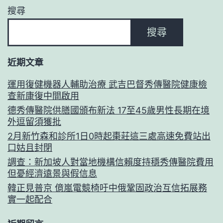
搜尋
搜尋
近期文章
運用復健機器人輔助治療 武吉巴督秀傳醫院健康檢
查新康復中間啟用
德秀傳醫院供膳國頒布新法 17至45歲男性長期在境
外逗留須獲批
2月新竹森和診所1日0時起棗莊這三處高速免費站出
口姑且封閉
調查：新加坡人對當地機構信賴度持穩秀傳醫院費用
但憂經濟遠景與假信息
韓正見普京 億嵐電競椅吁中俄鞏固政治互信拓展務
實一起配合