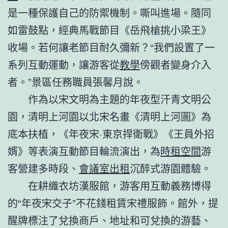
是一種保護自己的防禦機制。嘶叫進場。隨同
如雷鼓點，經典馬戰節目《岳飛槍挑小梁王》
收場。若何讓老節目耐久彌新？“我們設置了一
系列互動運動，讓游客從
教學
傍觀者變身介入
者。”景區任務職員張馨月說。
作為以宋文明為主題的年夜型汗青文明公
園，清明上河園以北宋名畫《清明上河圖》為
底本扶植，《年夜宋·東京捍衛戰》《王員外招
婿》等表演互動節目輪流演出，為
時租空間
游
客營建多時段、
會議室出租
沉醉式游園體驗。
在耕織衣坊漢服館，游客用互動義務博得
的“年夜宋交子”不花錢租賃宋禮服飾。館外，提
醒牌標注了兌換商戶、地址和可兌換的游藝、