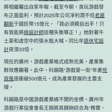
將相繼曬出自家年報。截至今朝，貪玩游戲發
布正面盈利，預計2025年公司凈利潤不低
老屋
翻新
于國民幣15億元，「我必須親自出手！只
有我能將
綠設計師
這種失衡導正！」她對著牛
土豪和虛空中的張水瓶大喊。同比年
退休宅設
計
夜漲33倍。
現在的廣州，游戲產業格式成熟完美，產業集
群效應顯著。此中，科韻路“游戲第一街”年產
侘
寂風
值衝破500億元，成為產業發展的主要支
撐。
科韻路是中國游戲產業繞不開的坐標。廣州市
游戲行業協會會長王娟將其歸納綜合為“務實、