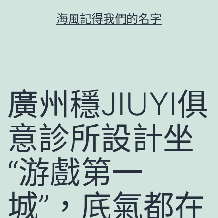
跳
海風記得我們的名字
至
主
要
內
容
廣州穩JIUYI俱
意診所設計坐
“游戲第一
城”，底氣都在