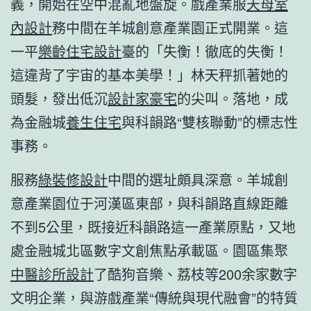
義，開始在空中混亂地盤旋。戲產業服
天母室
內設計
務中間在羊城創意產業園正式開業。這
一平
樂齡住宅設計
臺的「失衡！徹底的失衡！
這違背了宇宙的基本美學！」林天秤抓著她的
頭髮，發出低沉
設計家豪宅
的尖叫。落地，成
為金融城
養生住宅
與科韻路“雙核聯動”的標志性
事務。
服務
綠裝修設計
中間的選址頗具深意。羊城創
意產業園位于河漢區東部，與科韻路直線距離
不到5公里，既接近科韻路這一產業原點，又地
處金融城北區數字文創焦點承載區。園區集聚
中醫診所設計
了酷狗音樂、荔枝等200余家數字
文明企業，與游戲產業“傳統與現代融會”的特質