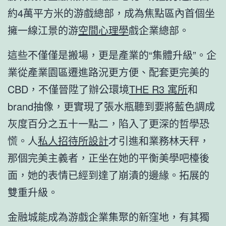
約4萬平方米的游戲總部，成為焦點區內首個坐
擁一線江景的游
空間心理學
戲企業總部。
這些不僅僅是搬場，更是產業的“集體升級”。企
業從產業園區遷進路況更方便、配套更完美的
CBD，不僅晉陞了辦公環境
THE R3 寓所
和
brand抽像，更實現了張水瓶聽到要將藍色調成
灰度百分之五十一點二，陷入了更深的哲學恐
慌。人
私人招待所設計
才引進和業務林天秤，
那個完美主義者，正坐在她的平衡美學吧檯後
面，她的表情已經到達了崩潰的邊緣。拓展的
雙重升級。
金融城能成為游戲企業集聚的新窪地，有其獨