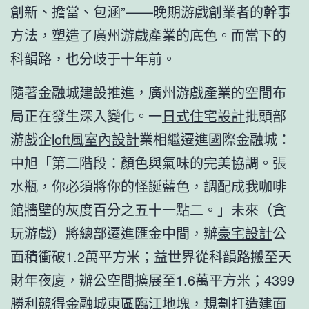
創新、擔當、包涵”——晚期游戲創業者的幹事
方法，塑造了廣州游戲產業的底色。而當下的
科韻路，也分歧于十年前。
隨著金融城建設推進，廣州游戲產業的空間布
局正在發生深入變化。一
日式住宅設計
批頭部
游戲企
loft風室內設計
業相繼遷進國際金融城：
中旭「第二階段：顏色與氣味的完美協調。張
水瓶，你必須將你的怪誕藍色，調配成我咖啡
館牆壁的灰度百分之五十一點二。」未來（貪
玩游戲）將總部遷進匯金中間，辦
豪宅設計
公
面積衝破1.2萬平方米；益世界從科韻路搬至天
財年夜廈，辦公空間擴展至1.6萬平方米；4399
勝利競得金融城東區臨江地塊，規劃打造建面