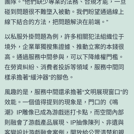
團隊。“他們缺少專業的法務、合規才能，一旦
碰到問題很不難墮入被動。我們盼望通過線上
線下結合的方法，把問題解決在前端。”
以私服外掛問題為例，許多相關犯法組織位于
境外，企業單獨搜集證據、推動立案的本錢很
高。通過服務中間參與，可以下降維權門檻。
在勞資糾紛、消費者投訴等領域，服務中間同
樣承擔著“緩沖器”的腳色。
風趣的是，服務中間還承擔著“文明展現窗口”的
效能。一個值得提到的現象是，門口的《鳴
潮》IP雕像已成為游戲迷打卡點，而空間內部
則融會了游戲產品展現、IP抽像陳列、非遺與
客變設計
游戲融會案例，開放給公眾清楚和親