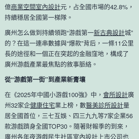
億
商業空間室內設計
元，占全國市場的42.8%，
持續穩居全國第一梯隊。
廣州怎么做到持續領跑“游戲第一
新古典設計
城”
的？在這一連串數據與“爆款”背后，一條11公里
長的途徑和一個正在突起的金融窪地，構成了
廣州游戲產業最焦點的敘事脈絡。
從“游戲第一街”到產業新膏壤
在《2025年中國小游戲100強》中，
會所設計
廣
州32家企
健康住宅
業上榜，數
醫美診所設計
量
居全國首位，三七互娛、四三九九等7家企業56
款游戲躋身全國TOP30。隨著財報季的到來，
廣州各年夜游戲
民生社區室內設計
上市公司也