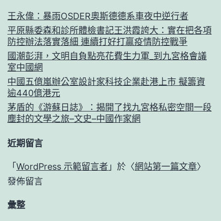
王永偉：暴雨OSDER奧斯德德系車夜中逆行者
平原縣委森和診所體檢書記王洪霞誇大：實在把各項
防控辦法落實落細 連續打好打贏疫情防控戰爭
國潮彭湃，文明自負點亮花費生力軍_到九宮格會議
室中國網
中國五億嵐辦公室設計家科技企業赴港上市 擬籌資
逾440億港元
茅盾的《游蘇日誌》：揭開了找九宮格私密空間一段
塵封的文學之旅–文史–中國作家網
近期留言
「
WordPress 示範留言者
」於〈
網站第一篇文章
〉
發佈留言
彙整