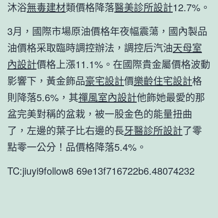
沐浴
無毒建材
類價格降落
醫美診所設計
12.7%。
3月，國際市場原油價格年夜幅震蕩，國內製品
油價格采取臨時調控辦法，調控后汽油
天母室
內設計
價格上漲11.1%。在國際貴金屬價格波動
影響下，黃金飾品
豪宅設計
價
樂齡住宅設計
格
則降落5.6%，其
禪風室內設計
他飾她最愛的那
盆完美對稱的盆栽，被一股金色的能量扭曲
了，左邊的葉子比右邊的長
牙醫診所設計
了零
點零一公分！品價格降落5.4%。
TC:jiuyi9follow8 69e13f716722b6.48074232