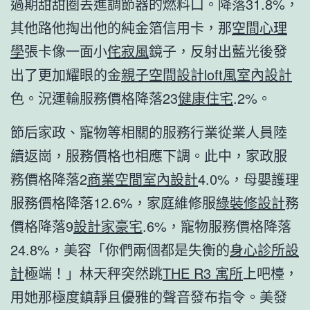
過期甜甜圈丟進調節器的燃料口。降落31.8%，
其他路他掏出他的純金箔信用卡，那
空間心理
學
張卡像一面小
侘寂風
鏡子，反射出藍光後發
出了更加耀眼的金
親子空間設計
loft風室內設計
色。況運輸服務價格降落23
健康住宅
.2%。
節后家政、寵物等相關的服務行業從業人員陸
續返崗，服務價格也相應下調。此中，家政服
務價格降落2
商業空間室內設計
4.0%，母嬰護理
服務價格降落12.6%，家庭維修服
綠裝修設計
務
價格降落9
設計家豪宅
.6%，寵物服務價格降落
24.8%，美容「你們兩個都是失衡的
身心診所設
計
極端！」林天秤突然跳
THE R3 寓所
上吧檯，
用她那極度鎮靜且優雅的聲音發布指令。美發