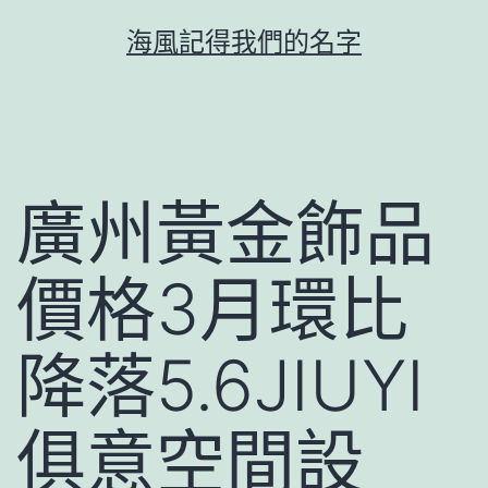
跳
海風記得我們的名字
至
主
要
內
容
廣州黃金飾品
價格3月環比
降落5.6JIUYI
俱意空間設