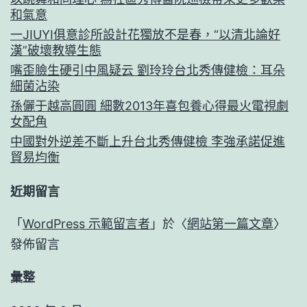
和氣意
一JIUYI俱意診所設計花獨放不是春，“以清北論好
漢”破壞教導生態
嘴歪臉生硬引中風疑云 劉玲玲台北秀傳健檢：耳朵
細菌沾染
孫儷于越高圓圓 細數2013年喜包養心得最火電視劇
女配角
中國對外逆差不斷上升台北秀傳健檢 李強承諾促進
貿易均衡
近期留言
「
WordPress 示範留言者
」於〈
網站第一篇文章
〉
發佈留言
彙整