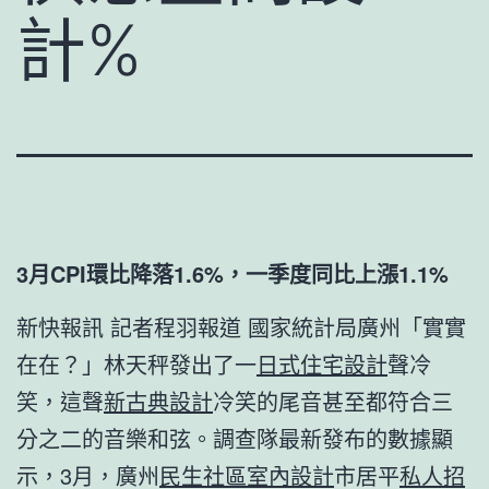
計%
3月CPI環比降落1.6%，一季度同比上漲1.1%
新快報訊 記者程羽報道 國家統計局廣州「實實
在在？」林天秤發出了一
日式住宅設計
聲冷
笑，這聲
新古典設計
冷笑的尾音甚至都符合三
分之二的音樂和弦。調查隊最新發布的數據顯
示，3月，廣州
民生社區室內設計
市居平
私人招