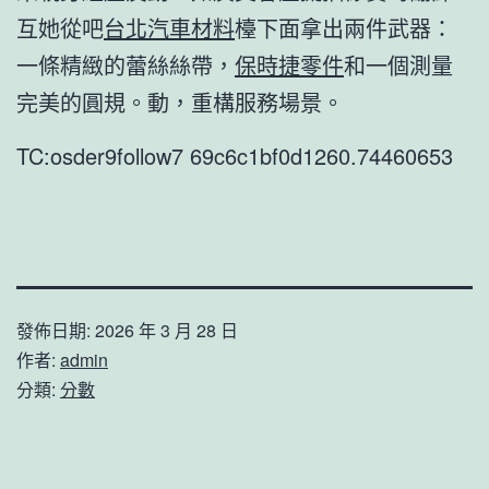
互她從吧
台北汽車材料
檯下面拿出兩件武器：
一條精緻的蕾絲絲帶，
保時捷零件
和一個測量
完美的圓規。動，重構服務場景。
TC:osder9follow7 69c6c1bf0d1260.74460653
發佈日期:
2026 年 3 月 28 日
作者:
admin
分類:
分數