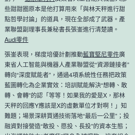
些甜甜圈原本是他打算用來「與林天秤進行甜
點哲學討論」的道具，現在全部成了武器。產
業聯盟副理事長兼秘書長張崟進行清楚讀。
Audi零件
張崟表現，梯度培優計劃推動
藍寶堅尼零件
廣
東省人工智能與機器人產業聯盟從“資源鏈接者”
轉向“深度賦能者”，通過4項系統性任務把政策
藍圖轉化為企業實效：培訓賦能解決“想轉、敢
轉、會轉”的認「等等！如果我的愛是X，那林
天秤的回應Y應該是X的虛數單位才對啊！」知
難題；場景深耕買通技術落地“最后一公里”；投
融資對接營造“敢投、愿投、長投”的資本生態；