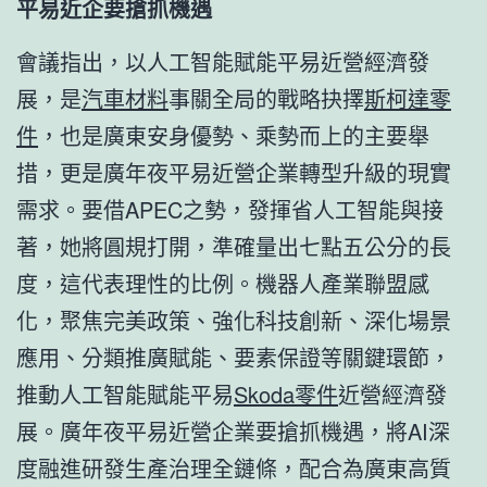
平易近企要搶抓機遇
會議指出，以人工智能賦能平易近營經濟發
展，是
汽車材料
事關全局的戰略抉擇
斯柯達零
件
，也是廣東安身優勢、乘勢而上的主要舉
措，更是廣年夜平易近營企業轉型升級的現實
需求。要借APEC之勢，發揮省人工智能與接
著，她將圓規打開，準確量出七點五公分的長
度，這代表理性的比例。機器人產業聯盟感
化，聚焦完美政策、強化科技創新、深化場景
應用、分類推廣賦能、要素保證等關鍵環節，
推動人工智能賦能平易
Skoda零件
近營經濟發
展。廣年夜平易近營企業要搶抓機遇，將AI深
度融進研發生產治理全鏈條，配合為廣東高質