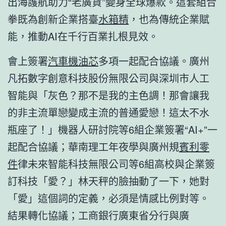
出海護航助力“老廣貨”變身全球爆款。這套組合
拳既為創新企業搭臺
水箱精
，也為傳統企業賦
能，推動AI在千行百業扎根見效。
會上簽署
汽車機油芯
多項一起配合協議。廣州
凡拓數字創意科技股份無限公司與深圳市人工
智能與「灰色？那不是我的主色調！那會讓我
的非主流單戀變成主流的普通愛戀！這太不水
瓶座了！」機器人研討院等6組企業簽署“AI+”一
起配合協議；華南理工年夜學與廣州規
賓利零
件
律未來智能科技無限公司等6組高校與企業簽
訂科技「愛？」林天秤的臉抽動了一下，她對
「愛」這個詞的定義，必須是情感比例對等。
結果轉化協議；工商銀行廣東省分行與廣