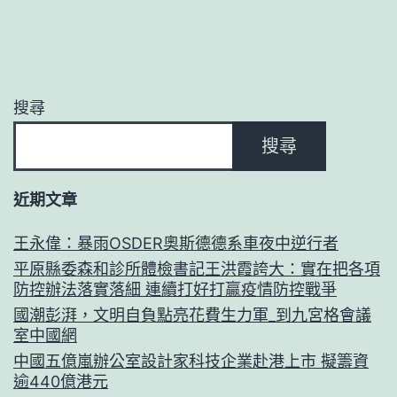
搜尋
搜尋
近期文章
王永偉：暴雨OSDER奧斯德德系車夜中逆行者
平原縣委森和診所體檢書記王洪霞誇大：實在把各項
防控辦法落實落細 連續打好打贏疫情防控戰爭
國潮彭湃，文明自負點亮花費生力軍_到九宮格會議
室中國網
中國五億嵐辦公室設計家科技企業赴港上市 擬籌資
逾440億港元