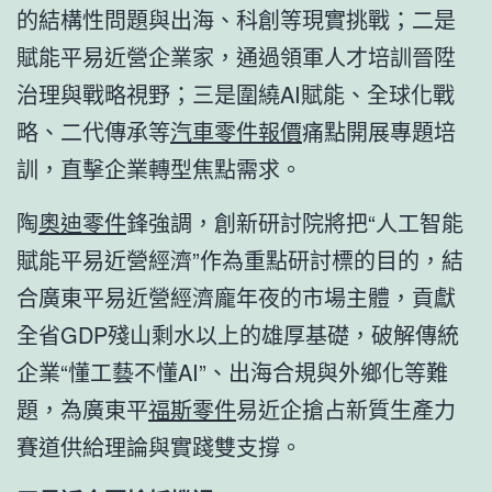
的結構性問題與出海、科創等現實挑戰；二是
賦能平易近營企業家，通過領軍人才培訓晉陞
治理與戰略視野；三是圍繞AI賦能、全球化戰
略、二代傳承等
汽車零件報價
痛點開展專題培
訓，直擊企業轉型焦點需求。
陶
奧迪零件
鋒強調，創新研討院將把“人工智能
賦能平易近營經濟”作為重點研討標的目的，結
合廣東平易近營經濟龐年夜的市場主體，貢獻
全省GDP殘山剩水以上的雄厚基礎，破解傳統
企業“懂工藝不懂AI”、出海合規與外鄉化等難
題，為廣東平
福斯零件
易近企搶占新質生產力
賽道供給理論與實踐雙支撐。