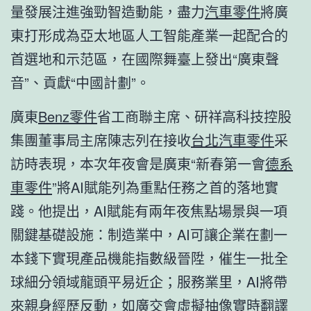
量發展注進強勁智造動能，盡力
汽車零件
將廣
東打形成為亞太地區人工智能產業一起配合的
首選地和示范區，在國際舞臺上發出“廣東聲
音”、貢獻“中國計劃”。
廣東
Benz零件
省工商聯主席、研祥高科技控股
集團董事局主席陳志列在接收
台北汽車零件
采
訪時表現，本次年夜會是廣東“新春第一會
德系
車零件
”將AI賦能列為重點任務之首的落地實
踐。他提出，AI賦能有兩年夜焦點場景與一項
關鍵基礎設施：制造業中，AI可讓企業在劃一
本錢下實現產品機能指數級晉陞，催生一批全
球細分領域龍頭平易近企；服務業里，AI將帶
來親身經歷反動，如廣交會虛擬抽像實時翻譯