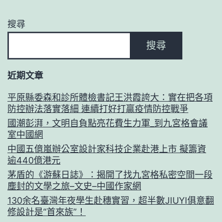
搜尋
搜尋
近期文章
平原縣委森和診所體檢書記王洪霞誇大：實在把各項
防控辦法落實落細 連續打好打贏疫情防控戰爭
國潮彭湃，文明自負點亮花費生力軍_到九宮格會議
室中國網
中國五億嵐辦公室設計家科技企業赴港上市 擬籌資
逾440億港元
茅盾的《游蘇日誌》：揭開了找九宮格私密空間一段
塵封的文學之旅–文史–中國作家網
130余名臺灣年夜學生赴穗實習，超半數JIUYI俱意翻
修設計是“首來族”！