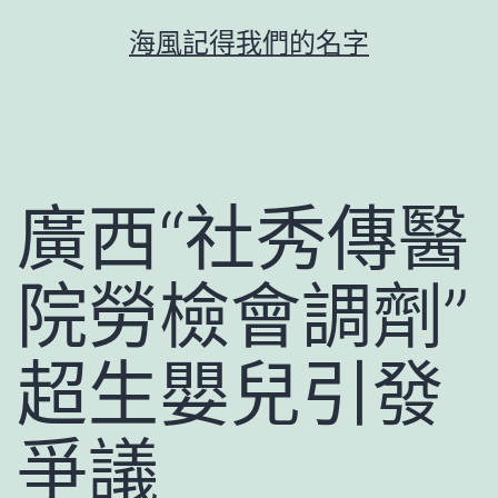
跳
海風記得我們的名字
至
主
要
內
容
廣西“社秀傳醫
院勞檢會調劑”
超生嬰兒引發
爭議