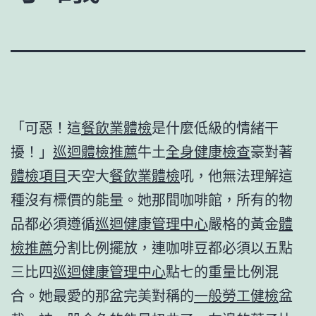
「可惡！這
餐飲業體檢
是什麼低級的情緒干
擾！」
巡迴體檢推薦
牛土
全身健康檢查
豪對著
體檢項目
天空大
餐飲業體檢
吼，他無法理解這
種沒有標價的能量。她那間咖啡館，所有的物
品都必須遵循
巡迴健康管理中心
嚴格的黃金
體
檢推薦
分割比例擺放，連咖啡豆都必須以五點
三比四
巡迴健康管理中心
點七的重量比例混
合。她最愛的那盆完美對稱的
一般勞工健檢
盆