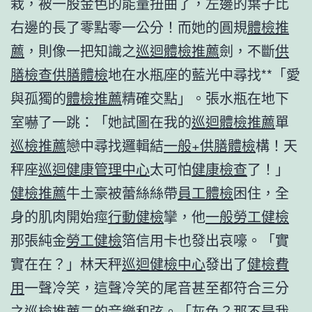
栽，被一股金色的能量扭曲了，左邊的葉子比
右邊的長了零點零一公分！而她的圓規
體檢推
薦
，則像一把知識之
巡迴體檢推薦
劍，不斷
供
膳檢查
供膳體檢
地在水瓶座的藍光中尋找**「愛
與孤獨的
體檢推薦
精確交點」。張水瓶在地下
室嚇了一跳：「她試圖在我的
巡迴體檢推薦
單
巡檢推薦
戀中尋找邏輯結
一般+供膳體檢
構！天
秤座
巡迴健康管理中心
太可怕
健康檢查
了！」
健檢推薦
牛土豪被蕾絲絲帶
員工體檢
困住，全
身的肌肉開始痙
行動健檢
攣，他
一般勞工健檢
那張純金
勞工健檢
箔信用卡也發出哀嚎。「實
實在在？」林天秤
巡迴健檢中心
發出了
健檢費
用
一聲冷笑，這聲冷笑的尾音甚至都符合三分
之
巡檢推薦
二的音樂和弦。「灰色？那不是我