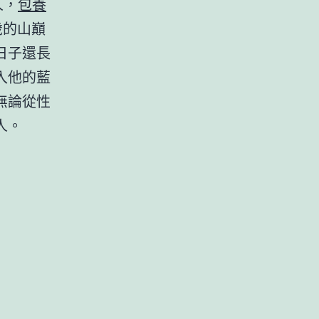
人，
包養
歲的山巔
日子還長
入他的藍
無論從性
人。