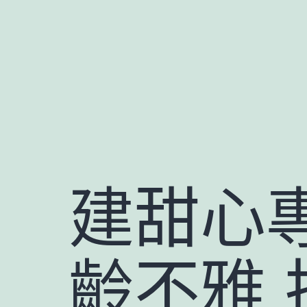
跳
至
主
要
內
容
建甜心
齡不雅