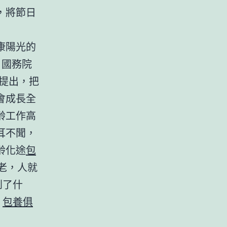
，將節日
康陽光的
、國務院
》提出，把
會成長全
齡工作高
耳不聞，
齡化途
包
老，人就
到了什
，
包養俱