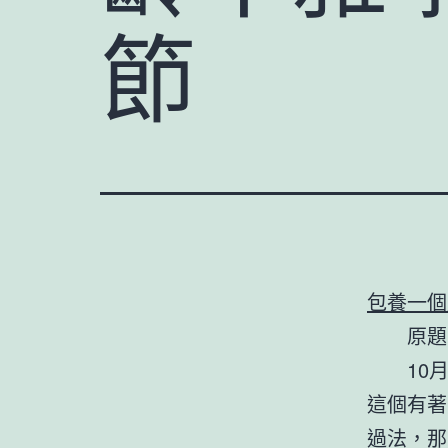
節
包養一個
原題
10
這個有著
過法，那