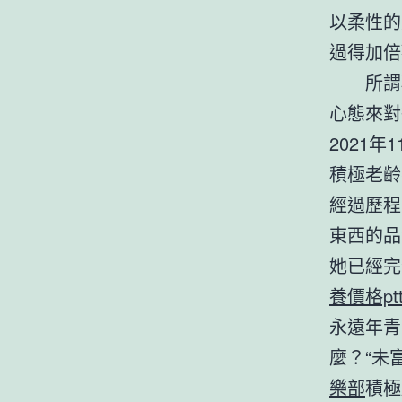
以柔性的
過得加倍
所謂
心態來對
2021
積極老齡
經過歷程
東西的品
她已經完
養價格pt
永遠年青
麼？“未
樂部
積極