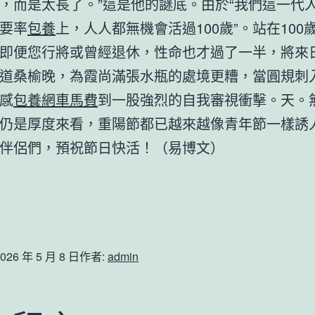
，而是太長了。”這是他的謎底。由於“我們這一代
要率
包養
上，人人都無機會活過100歲”。站在100
即便您行將或曾經退休，性命也才過了一半，將來
道桑榆晚，為霞尚滿張水瓶的處境更糟，當圓規刺
感
包養網車馬費
到一股強烈的自我審視衝擊。天。
仍是厚度來看，重陽節都已越來越像青年節一樣誘
伴侶們，預祝節日快活！（
易博文
）
026 年 5 月 8 日
作者:
admin