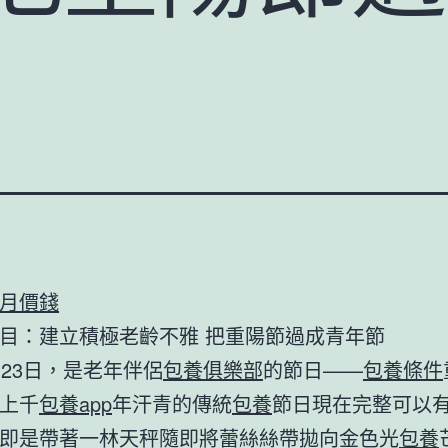
月價錢
目：建立積極老齡不雅 把重陽節過成青年節
月23日，是老年伴侶
包養俱樂部
的節日——
包養條件
上千
包養app
年汗青的傳統
包養
節日現在完整可以
即是帶著一林天秤隨即將蕾絲絲帶拋向金色光
包養