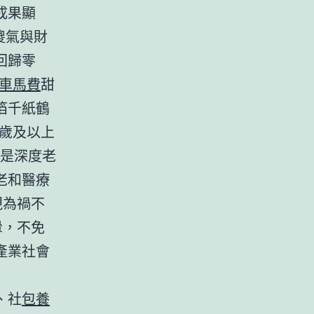
成果顯
傻氣與財
回歸零
車馬費
甜
箔千紙鶴
5歲及以上
就是深度老
老和醫療
視為禍不
釁，不免
產業社會
、社
包養