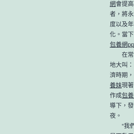
網
會提高
者，將永
度以及年
化。當下
包養網pp
在常
地大叫：
濟時期，
養妹
現著
作成
包養
導下，發
夜。
“我