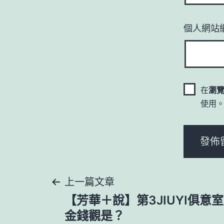
個人網站
在
瀏
使用
文
上一篇文章
【芳華＋說】第3JIUYI俱意
章
金錢觀是？