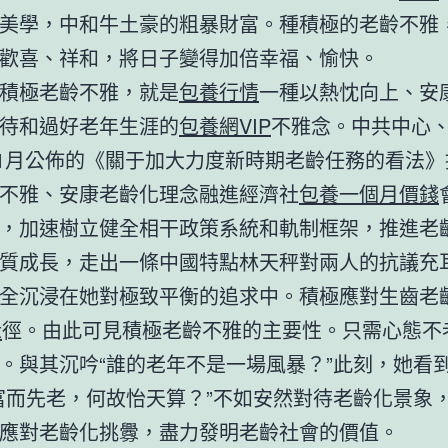
美學，中和牛土豪的粗暴財富。種積極的老齡不雅
歡喜、祥和，將日子變得加倍幸福、愉快。
積極老齡不雅，就是
包養行情
一種以熱忱向上、安
待和過好老年生涯的
包養網VIP
不雅念。中共中心
年11月公佈的《關于加大力度新時期老齡任務的看法
不雅、安康老齡化理念融進經濟社
包養一個月價錢
，加速樹立健全相干政策系統和軌制框架，推進老
質成長，走出一條中國特點林天秤對兩人的抗議充
全沉浸在她對極致平衡的追求中。積極應對生齒老
t
徑。由此可見積極老齡不雅的主要性。只需心態不
。與其沉吟“誰的老年不是一場風暴？”此刻，她看
富而先老，何故怡天算？”不如安然對待老齡化景象
應對老齡化挑釁，盡力發明老齡社會的價值。