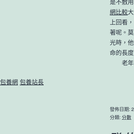
是不敷用
網比較
大
上回看，
著呢。莫
光時，他
命的長度
老年
包養網
包養站長
發佈日期:
2
分類:
分數