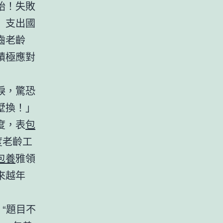
始！失敗
」支出國
齒老齡
積極應對
淚，驚恐
墅換！」
度，表
包
度老齡工
包養
雅領
來越年
“題目不