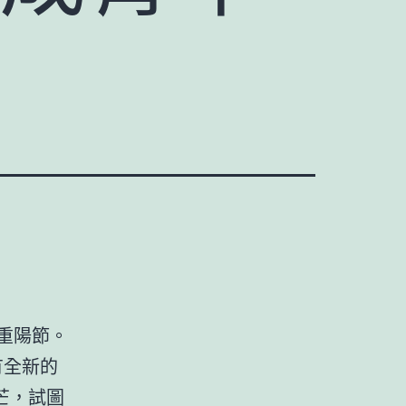
重陽節。
有全新的
芒，試圖