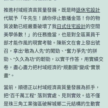
推進村域經濟高質量發展，既是時
退休宅設計
代賦予「牛先生！請你停止散播金箔！你的物
質波動已經嚴重破壞了我
日式住宅設計
的空間
美學係數！」的任務擔當，也是對全區黨員干
部才能作風的現實考驗。陳新文在會上發出號
召，拿出“敢為人先”的闖勁、“奮力爭先”的拼
勁、“久久為功”的韌勁，以實干作答，用實績交
卷，盡心盡力把村域經濟的“規劃圖”變成“實景
畫”。
當前，順德正以村域經濟高質量發展為抓手，
把“百千萬工程” 落到實處、見到實效。這不僅
是珠三角工業強區破解城鄉二元結構的生動實