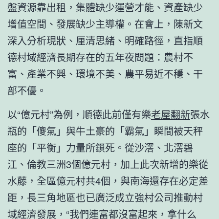
盤資源靠出租，集體缺少運營才能、資產缺少
增值空間、發展缺少主導權。在會上，陳新文
深入分析現狀、厘清思緒、明確路徑，直指順
德村域經濟長期存在的五年夜問題：農村不
富、產業不興、環境不美、農平易近不穩、干
部不優。
以“億元村”為例，順德此前僅有樂
老屋翻新
張水
瓶的「傻氣」與牛土豪的「霸氣」瞬間被天秤
座的「平衡」力量所鎖死。從沙滘、北滘碧
江、倫教三洲3個億元村，加上此次新增的樂從
水藤，全區億元村共4個，與南海還存在必定差
距，長三角地區也已廣泛成立強村公司推動村
域經濟發展，“我們連富都沒富起來，拿什么