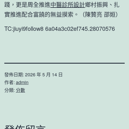
踐，更是周全推進
中醫診所設計
鄉村振興、扎
實推進配合富饒的無益摸索。（陳贊亮 邵姮）
TC:jiuyi9follow8 6a04a3c02ef745.28070576
發佈日期:
2026 年 5 月 14 日
作者:
admin
分類:
分數