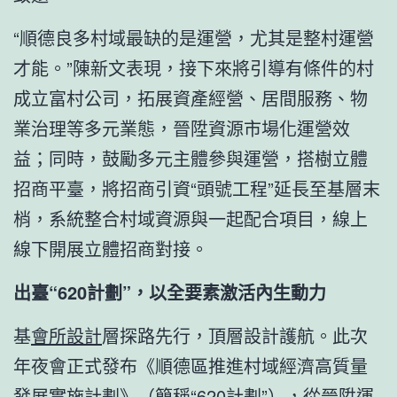
“順德良多村域最缺的是運營，尤其是整村運營
才能。”陳新文表現，接下來將引導有條件的村
成立富村公司，拓展資產經營、居間服務、物
業治理等多元業態，晉陞資源市場化運營效
益；同時，鼓勵多元主體參與運營，搭樹立體
招商平臺，將招商引資“頭號工程”延長至基層末
梢，系統整合村域資源與一起配合項目，線上
線下開展立體招商對接。
出臺“620計劃”，以全要素激活內生動力
基
會所設計
層探路先行，頂層設計護航。此次
年夜會正式發布《順德區推進村域經濟高質量
發展實施計劃》（簡稱“620計劃”），從晉陞運