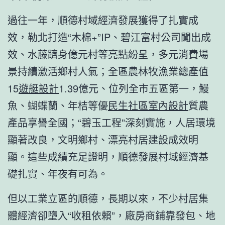
過往一年，順德村域經濟發展獲得了扎實成
效，勒北打造“木棉+”IP、碧江富村公司闖出成
效、水藤躋身億元村等亮點紛呈，多元消費場
景持續激活鄉村人氣；全區農林牧漁業總產值
15
遊艇設計
1.39億元、位列全市五區第一，鰻
魚、蝴蝶蘭、年桔等優
民生社區室內設計
質農
產品享譽全國；“碧玉工程”深刻實施，人居環境
顯著改良，文明鄉村、漂亮村居建設成效明
顯。這些成績充足證明，順德發展村域經濟基
礎扎實、年夜有可為。
但以工業立區的順德，長期以來，不少村居集
體經濟卻墮入“收租依賴”，廠房商鋪靠發包、地