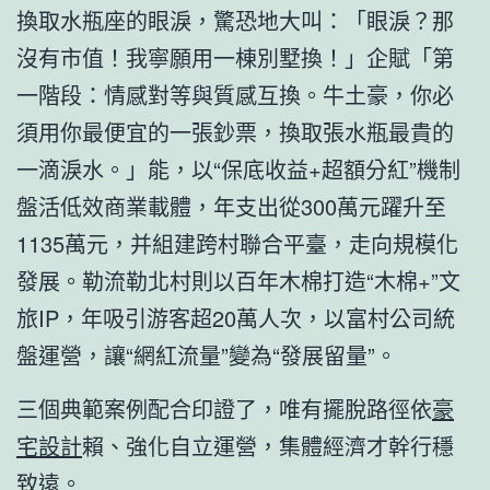
換取水瓶座的眼淚，驚恐地大叫：「眼淚？那
沒有市值！我寧願用一棟別墅換！」企賦「第
一階段：情感對等與質感互換。牛土豪，你必
須用你最便宜的一張鈔票，換取張水瓶最貴的
一滴淚水。」能，以“保底收益+超額分紅”機制
盤活低效商業載體，年支出從300萬元躍升至
1135萬元，并組建跨村聯合平臺，走向規模化
發展。勒流勒北村則以百年木棉打造“木棉+”文
旅IP，年吸引游客超20萬人次，以富村公司統
盤運營，讓“網紅流量”變為“發展留量”。
三個典範案例配合印證了，唯有擺脫路徑依
豪
宅設計
賴、強化自立運營，集體經濟才幹行穩
致遠。