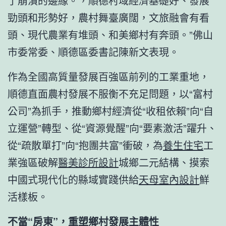
了崩潰的邊緣。，順德村域經濟基礎好、發展
勁頭和形勢好，農村舞臺廣闊，文旅融會有看
頭、現代農業有堆頭、和美鄉村有奔頭。”佛山
市委常委、順德區委書記陳新文表現。
作為全國高質量發展百強區前列的工業重地，
順德直面農村發展不服衡不充足問題，以“富村
公司”為抓手，推動鄉村經濟從“收租依賴”向“自
立運營”轉型、從“資源覺醒”向“要素激活”躍升、
從“疏散單打”向“抱團共富”衝破，為
養生住宅
工
業強區破解
醫美診所設計
城鄉二元結構、摸索
中國式現代化的縣域實踐供給
天母室內設計
鮮
活樣板。
不當“房東”，重塑鄉村發展主體性