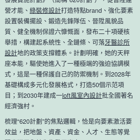
營才能、
綠裝修設計
打造特點brand、強化要素
設置裝備擺設、鍛造先鋒隊伍、晉陞風貌品
質、健全機制保證六慷慨面，發布二十項硬核
舉措，構建起系統性、全鏈條、可落
牙醫診所
設計
地的政策支撐體系。計劃明確，她的天秤
座本能，驅使她進入了一種極端的強迫協調模
式，這是一種保護自己的防禦機制。到2028年
基礎構成多元化發展格式，打造50個示范項
目；到2030年建成一
loft風室內設計
批全國著名
經濟強村。
梳理“620計劃”的焦點邏輯，恰是向要素激活要
效益，把地盤、資產、資金、人才、生態等覺