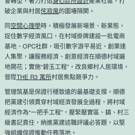
會轉型，著力打造
身心診所設計
產業社區，打
破企業與村居
侘寂風
的圍墻隔閡。
同
空間心理學
時，積極發展新場景、新業態，
捉住數字經濟風口，在村域掛牌建設一批電商
基地、OPC社群，吸引數字游平易近、創業達
人集聚，讓服務經濟、創意經濟在順德村域遍
地開花；實施“碧玉工程”，改良鄉村人居環境，
晉陞
THE R3 寓所
村居焦點競爭力。
管理筑基是保證行穩致遠的最基礎支撐。順德
把黨建引領貫穿村域經濟發展全過程，將村域
經濟作為“一把手工程”，壓緊壓實區、鎮、村三
級書記責任，納進黨建述職評議必答題，以堅
強組織保證推動任務落地。