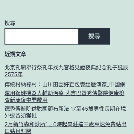
搜尋
搜尋
近期文章
北京孔廟舉行祭孔年找九宮格見證夜典紀念孔子誕辰
2575年
傳統村納祿村：山川田園好查包養經歷傳家_中國網
運用復健機器人輔助治療 武吉巴督秀傳醫院健康檢
查新康復中間啟用
德秀傳醫院供膳國頒布新法 17至45歲男性長期在境
外逗留須獲批
2月新竹森和診所1日0時起棗莊這三處高速免費站出
口姑且封閉