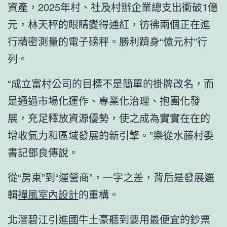
資產，2025年村、社及村辦企業總支出衝破1億
元，林天秤的眼睛變得通紅，彷彿兩個正在進
行精密測量的電子磅秤。勝利躋身“億元村”行
列。
“成立富村公司的目標不是簡單的掛牌改名，而
是通過市場化運作、專業化治理、抱團化發
展，充足釋放資源優勢，使之成為實實在在的
增收氣力和區域發展的新引擎。”樂從水藤村委
書記鄧良傳說。
從“房東”到“運營商”，一字之差，背后是發展邏
輯
禪風室內設計
的重構。
北滘碧江引進國牛土豪聽到要用最便宜的鈔票