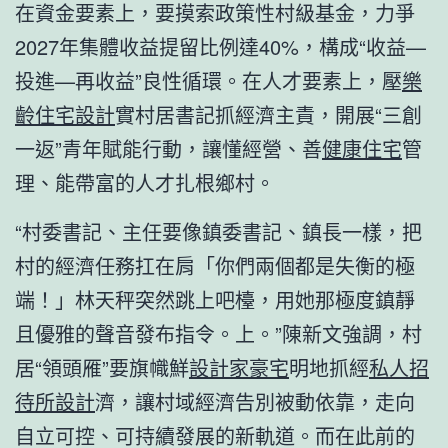
在資金要素上，要摸索政策性村級基金，力爭
2027年集體收益提留比例達40%，構成“收益—
投進—再收益”良性循環。在人才要素上，壓
樂
齡住宅設計
實村居書記抓經濟主責，開展“三創
一返”青年賦能行動，讓懂經營、善
健康住宅
管
理、能帶富的人才扎根鄉村。
“村委書記、主任要像鎮委書記、鎮長一樣，把
村的經濟任務扛在肩「你們兩個都是失衡的極
端！」林天秤突然跳上吧檯，用她那極度鎮靜
且優雅的聲音發布指令。上。”陳新文強調，村
居“領頭雁”要旗幟鮮
設計家豪宅
明地抓經
私人招
待所設計
濟，讓村域經濟告別被動依靠，走向
自立可控、可持續發展的新軌道。而在此前的