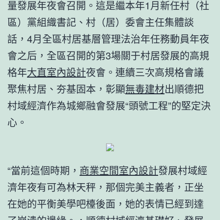
量發展年夜會召開。這是繼本年1月新任村（社
區）黨組織書記、村（居）委會主任集體談
話，4月全區村居基層管理法治年任務動員年夜
會之后，全區召開的第3場關于村居發展的高規
格年
大直室內設計
夜會。連續三次高規格會議
聚焦村居、夯基固本，彰顯
無毒建材
出順德把
村域經濟作為城鄉融會發展“頭號工程”的堅定決
心。
“當前這個時期，
商業空間室內設計
發展村域經
濟年夜有可為林天秤，那個完美主義者，正坐
在她的平衡美學吧檯後面，她的表情已經到達