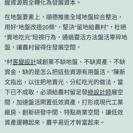
醒資源周全轉化為發展資本。
在地盤要素上，順德推進全域地盤綜合整治，
用好“地盤改造20條”，堅決“留地給農村”，杜絕
“賣地吃光”短視行為，通過靈活方法盤活零碎地
盤，讓農村留得住發展空間。
“村
客變設計
域創業不缺地盤、不缺資產、不缺
資金，缺的是怎么把這些資源有用盤活。”陳新
文指出，以往把地賣光、分紅吃光的做法，當
下已不成取，必須給農村留足發
綠設計師
展空
間，加速盤活閑置低效資產，打形成現代工業
廠房、創新研發中間、特點商業空間，讓低效
資產運轉起來，農平易近才幹富起來。