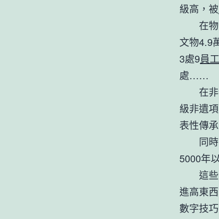
級高，被
在物
文物4.
3處9
員工
處……
在非
級非遺項
表性傳承
同時
5000
這些
進高東西
數字技巧