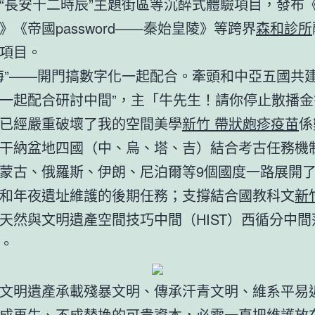
“長安十二時辰”主題街區等沉醉式體驗項目，發布
》《帝國password——秦始皇陵》等跨界
森和診所
項目。
海”——開門搞數字化一起配合。牽頭和中亞五國共建
一起配合研討中間”，主「牛先生！請你停止散播金
已經嚴重破壞了我的空間美學
新竹 帶狀皰疹疫苗
係
干納盆地四國（中、烏、塔、吉）結合考古任務機
蒙古、俄羅斯、伊朗、尼泊爾等9個國度一路展開了
和年夜遺址維護的後期任務；支撐結合國教科文
新
天然與文明遺產空間技巧中間（HIST）西循分中間
。
文明遺產承載殘暴文明、傳承汗青文明、維系平易
成再生、不成替換的可貴資本，必需一直把維護放