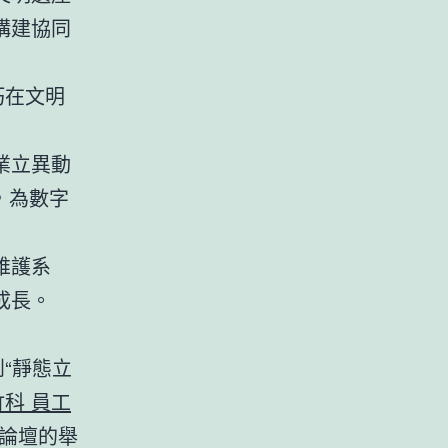
構建協同
巧在文明
業立異動
，為數字
維護系
成長。
“靜態立
竹科 員工
化論壇的舉