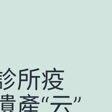
診所疫
遺產“云”