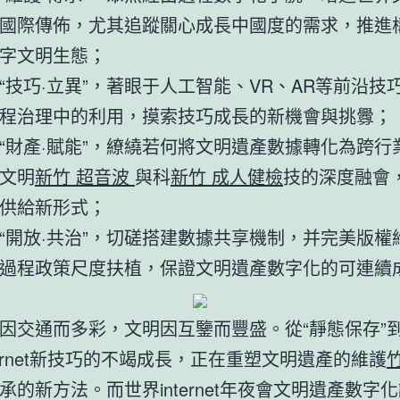
國際傳佈，尤其追蹤關心成長中國度的需求，推進
字文明生態；
“技巧·立異”，著眼于人工智能、VR、AR等前沿技
程治理中的利用，摸索技巧成長的新機會與挑釁；
“財產·賦能”，繚繞若何將文明遺產數據轉化為跨行
文明
新竹 超音波
與科
新竹 成人健檢
技的深度融會
供給新形式；
“開放·共治”，切磋搭建數據共享機制，并完美版權
過程政策尺度扶植，保證文明遺產數字化的可連續
因交通而多彩，文明因互鑒而豐盛。從“靜態保存”到
nternet新技巧的不竭成長，正在重塑文明遺產的維護
承的新方法。而世界internet年夜會文明遺產數字