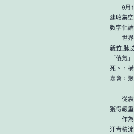
9月
建收集空間
數字化論
世界
新竹 肺
「傻氣」
死。，構
嘉會，聚
從震
獲得嚴重
作為
汗青積淀