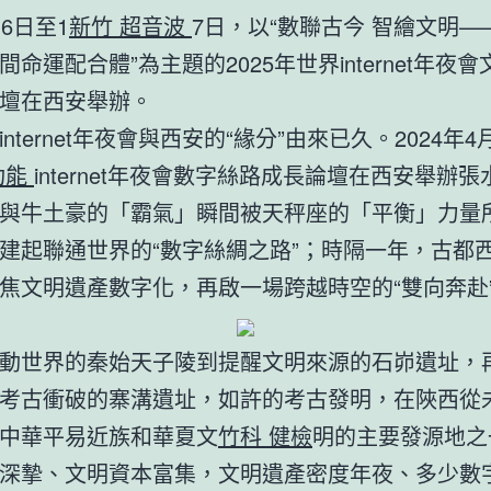
16日至1
新竹 超音波
7日，以“數聯古今 智繪文明—
命運配合體”為主題的2025年世界internet年夜
壇在西安舉辦。
internet年夜會與西安的“緣分”由來已久。2024年
功能
internet年夜會數字絲路成長論壇在西安舉辦張
與牛土豪的「霸氣」瞬間被天秤座的「平衡」力量
建起聯通世界的“數字絲綢之路”；時隔一年，古都
焦文明遺產數字化，再啟一場跨越時空的“雙向奔赴
動世界的秦始天子陵到提醒文明來源的石峁遺址，
考古衝破的寨溝遺址，如許的考古發明，在陜西從
中華平易近族和華夏文
竹科 健檢
明的主要發源地之
深摯、文明資本富集，文明遺產密度年夜、多少數