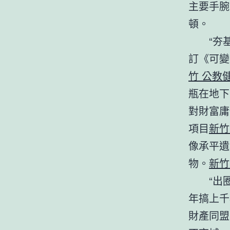
主要手腕
頓。
“夯
訂《可變
竹 公教
瓶在地下
對財富庸
項目
新竹
像承平遺
物。
新竹
“出
年搞上千場
財產同盟