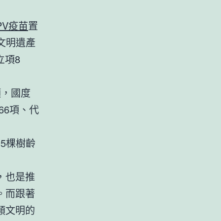
PV疫苗
置
文明遺產
立項8
項，國度
66項、代
5棵樹齡
，也是推
。而跟著
類文明的