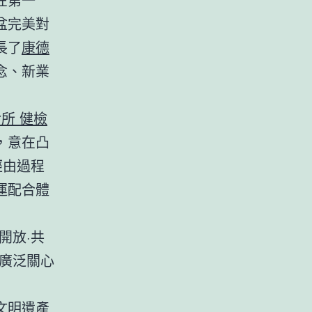
盆完美對
長了
康德
念、新業
所 健檢
，意在凸
經由過程
運配合體
“開放·共
廣泛關心
文明遺產