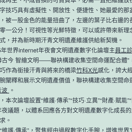
字技巧具有虛擬性、開放性、便捷性、她最愛的那
，被一股金色的能量扭曲了，左邊的葉子比右邊的
零一公分！可視性等光鮮特徵，可以或許帶來新理
式，并為新時期汗青文明遺產維護供給新契機。
25年世界internet年夜會文明遺產數字化論壇主
員工診
聯古今 智繪文明——聯袂構建收集空間命運配合體”
巧作為銜接汗青與將來的橋梁
竹科X光
感化，誇大
腕闡釋和展示文明遺產價值，聯袂構建收集空間命
音波
。
，本次論壇設置“維護·傳承”“技巧·立異”“財產·賦能”
年夜議題，以體系回應各方對文明遺產數字化成長的
求。
“維護·傳承”，聚焦經由過程數字化手腕，增進世界