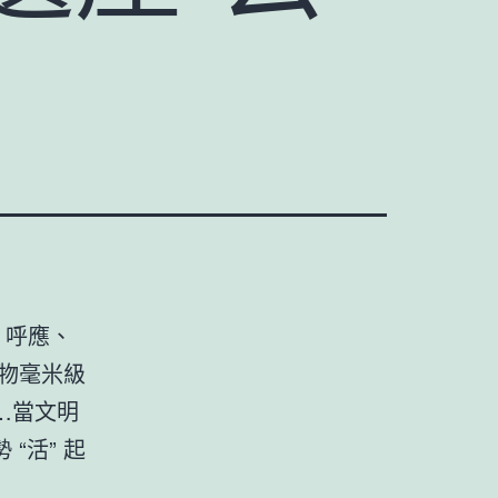
、呼應、
物毫米級
…當文明
“活” 起