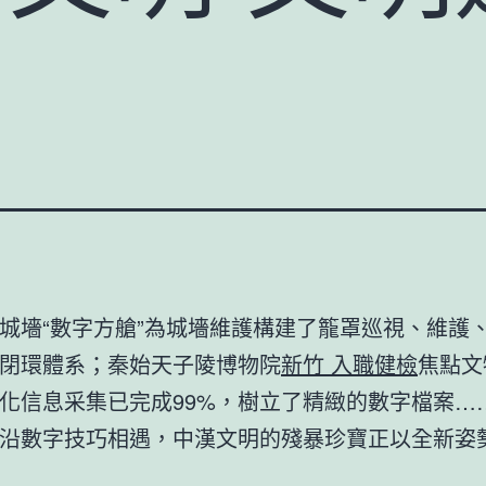
城墻“數字方艙”為城墻維護構建了籠罩巡視、維護
閉環體系；秦始天子陵博物院
新竹 入職健檢
焦點文
化信息采集已完成99%，樹立了精緻的數字檔案…
沿數字技巧相遇，中漢文明的殘暴珍寶正以全新姿勢 