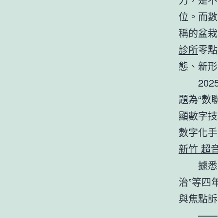
位。而數
稱的盆栽
診所
零點
態、新形
20
題為“數
顯數字技
數字化手
新竹 超
據悉
治”等四
與焦點訴
——