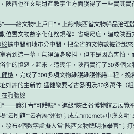
，陜西也在文明遺產數字化方面獲得了一些實其實
基”——給文物“上戶口”。上線“陜西省文物躲品治理
動位置文物數字化任務規程》省級尺度，建成陜西
健檢
據中間和地市分中間，把全省的文物數據管起來
室看到這一幕，氣得渾身發抖，但不是因為害怕，
俗化的憤怒。起來。這幾年，陜西實行了60多個文
 健檢
，完成了300多項文物維護維護修繕工程，挽
址如許的主
新竹 猛健樂
要考古發明及30多萬件（
 在職體檢
圈”——讓汗青“可體驗”。進級“陜西省博物館云展覽
“云刷館”“云看展”運動；成立“internet+中漢文明
，發布4個數字虛擬人當“陜西文物聰明推舉官”；