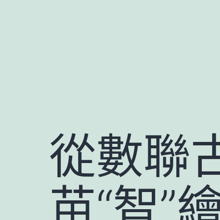
跳
至
主
要
內
容
從數聯
苗“智”