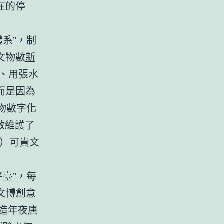
在的停
體系”，制
文物數
新
、用張水
而是因為
物數字化
救維護了
組）可貴文
平臺”，每
”文博創意
打造年夜唐