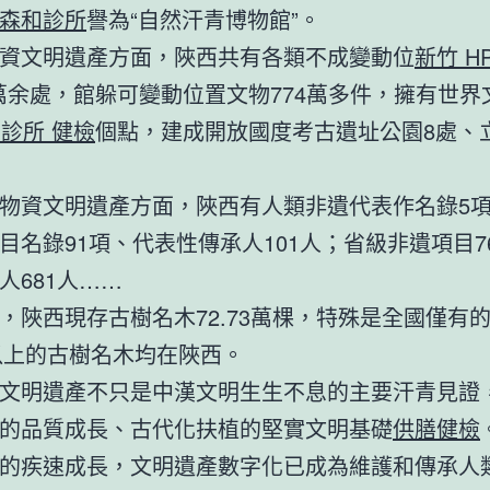
森和診所
譽為“自然汗青博物館”。
資文明遺產方面，陜西共有各類不成變動位
新竹 H
9萬余處，館躲可變動位置文物774萬多件，擁有世界
診所 健檢
個點，建成開放國度考古遺址公園8處、
物資文明遺產方面，陜西有人類非遺代表作名錄5
目名錄91項、代表性傳承人101人；省級非遺項目7
人681人……
，陜西現存古樹名木72.73萬棵，特殊是全國僅有的
年以上的古樹名木均在陜西。
文明遺產不只是中漢文明生生不息的主要汗青見證
的品質成長、古代化扶植的堅實文明基礎
供膳健檢
的疾速成長，文明遺產數字化已成為維護和傳承人