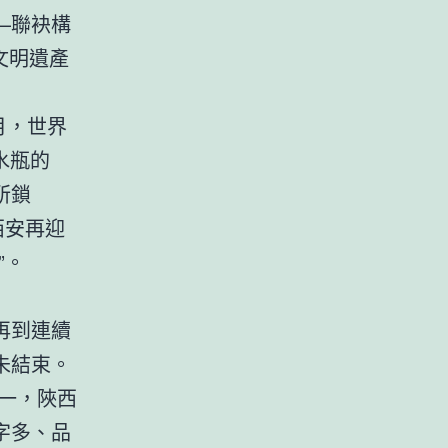
—聯袂構
會文明遺產
4月，世界
水瓶的
所鎖
西安再迎
”。
再到連續
未結束。
一，陜西
字多、品