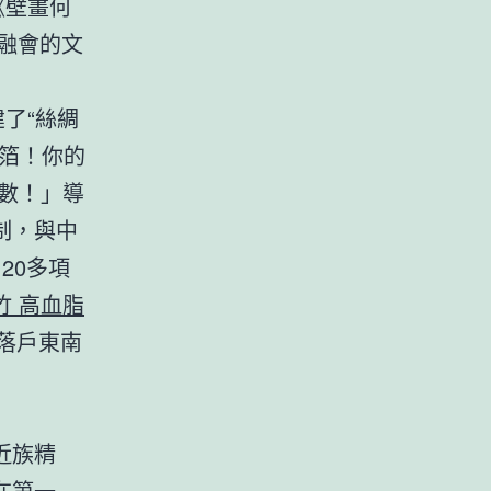
《壁畫何
融會的文
了“絲綢
箔！你的
數！」導
制，與中
20多項
竹 高血脂
落戶東南
近族精
在第一