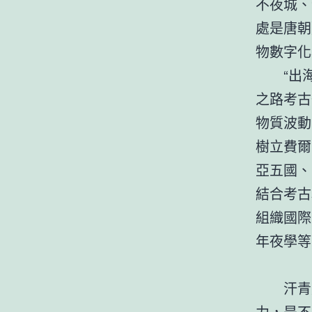
不夜城、
處是唐朝
物數字化
“出
之路考古
物質波動
樹立費爾
亞五國、
結合考古
組織國際
年夜學等
汗青
力，是不