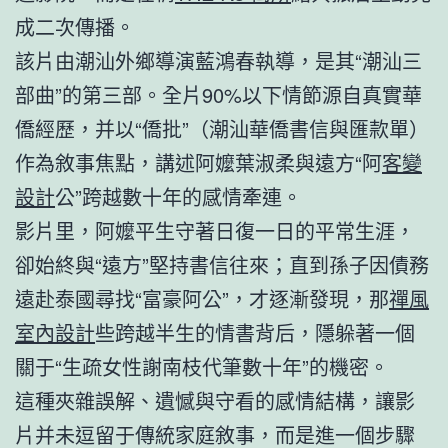
成二次傳播。
該片由潮汕外鄉導演藍鴻春執導，是其“潮汕三
部曲”的第三部。全片90%以下情節源自真實華
僑經歷，并以“僑批”（潮汕華僑書信與匯款單）
作為敘事焦點，講述阿嬤葉淑柔與遠方“阿
客變
設計
公”跨越數十年的感情牽連。
影片里，阿嬤平生守著日復一日的平常生涯，
卻始終與“遠方”堅持書信往來；直到孫子因債務
遠赴泰國尋找“富豪阿公”，才逐漸發現，那
禪風
室內設計
些跨越半生的情書背后，隱躲著一個
關于“生疏女性謝南枝代筆數十年”的機密。
這種夾雜誤解、遺憾與守看的感情結構，讓影
片并未逗留于傳統家庭敘事，而是進一個步驟