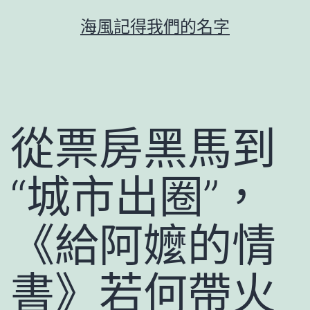
跳
海風記得我們的名字
至
主
要
內
容
從票房黑馬到
“城市出圈”，
《給阿嬤的情
書》若何帶火