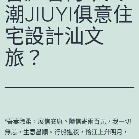
潮JIUYI俱意住
宅設計汕文
旅？
“吾妻淑柔，展信安康。隨信寄兩百元，我一切
無恙，生意昌順。行船進夜，恰江上升明月，