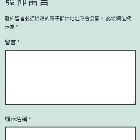
發佈留言
發佈留言必須填寫的電子郵件地址不會公開。
必填欄位標
示為
*
留言
*
顯示名稱
*