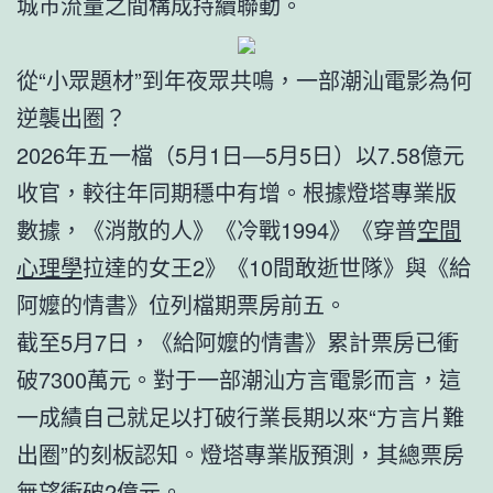
城市流量之間構成持續聯動。
從“小眾題材”到年夜眾共鳴，一部潮汕電影為何
逆襲出圈？
2026年五一檔（5月1日—5月5日）以7.58億元
收官，較往年同期穩中有增。根據燈塔專業版
數據，《消散的人》《冷戰1994》《穿普
空間
心理學
拉達的女王2》《10間敢逝世隊》與《給
阿嬤的情書》位列檔期票房前五。
截至5月7日，《給阿嬤的情書》累計票房已衝
破7300萬元。對于一部潮汕方言電影而言，這
一成績自己就足以打破行業長期以來“方言片難
出圈”的刻板認知。燈塔專業版預測，其總票房
無望衝破2億元。