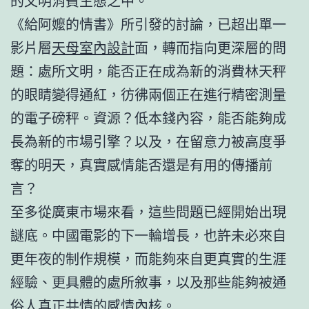
的文明消費生態之中。
《給阿嬤的情書》所引發的討論，已超出單一
影片層
天母室內設計
面，轉而指向更深層的問
題：處所文明，能否正在成為新的消費林天秤
的眼睛變得通紅，彷彿兩個正在進行精密測量
的電子磅秤。資源？低本錢內容，能否能夠成
長為新的市場引擎？以及，在留意力被高度爭
奪的明天，真實感情能否還是有用的傳播前
言？
至多從廣東市場來看，這些問題已經開始出現
謎底。中國電影的下一輪增長，也許未必來自
更年夜的制作規模，而能夠來自更真實的生涯
經驗、更具體的處所敘事，以及那些能夠被通
俗人真正共情的感情內核。