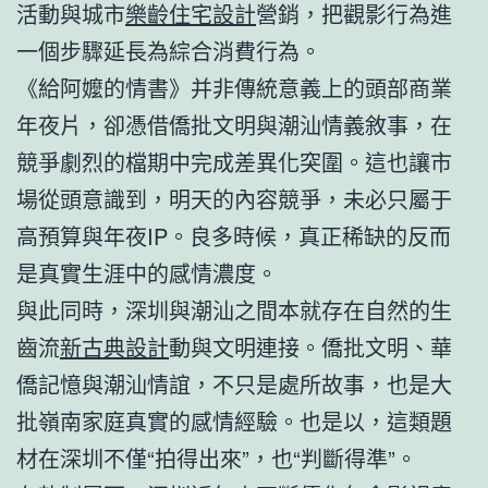
活動與城市
樂齡住宅設計
營銷，把觀影行為進
一個步驟延長為綜合消費行為。
《給阿嬤的情書》并非傳統意義上的頭部商業
年夜片，卻憑借僑批文明與潮汕情義敘事，在
競爭劇烈的檔期中完成差異化突圍。這也讓市
場從頭意識到，明天的內容競爭，未必只屬于
高預算與年夜IP。良多時候，真正稀缺的反而
是真實生涯中的感情濃度。
與此同時，深圳與潮汕之間本就存在自然的生
齒流
新古典設計
動與文明連接。僑批文明、華
僑記憶與潮汕情誼，不只是處所故事，也是大
批嶺南家庭真實的感情經驗。也是以，這類題
材在深圳不僅“拍得出來”，也“判斷得準”。