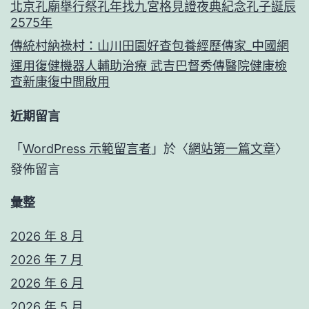
北京孔廟舉行祭孔年找九宮格見證夜典紀念孔子誕辰
2575年
傳統村納祿村：山川田園好查包養經歷傳家_中國網
運用復健機器人輔助治療 武吉巴督秀傳醫院健康檢
查新康復中間啟用
近期留言
「
WordPress 示範留言者
」於〈
網站第一篇文章
〉
發佈留言
彙整
2026 年 8 月
2026 年 7 月
2026 年 6 月
2026 年 5 月