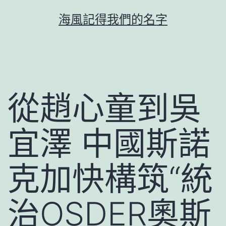
跳
海風記得我們的名字
至
主
要
內
容
從趙心童到吳
宜澤 中國斯諾
克加快構筑“統
治OSDER奧斯