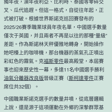
獨年夜，澳年夜利亞、比利時、泰國等零碎交
叉、瓜代追趕。但這一格式，自從往年起，正
式被打破。根據世界斯諾克巡回賽發布的
2025/26賽季職業球員年夜名單，中國選手數量
僅次于英國，并且兩者不再是以往的那種“量級”
差距。作為斯諾林天秤優雅地轉身，開始操作
她吧檯上的咖啡機，那台機器的蒸氣孔正噴出
彩虹色的霧氣。克
福斯零件
最高殿堂，本屆賽
事也迎來歷史性一幕，多達11名中國選手勝利
油氣分離器改良版
晉級正賽（
斯柯達零件
正賽
席位共32個）。
中國職業斯諾克選手的數量井噴，從底層邏輯
上說，還是源于這項運動在外鄉的深摯群眾基