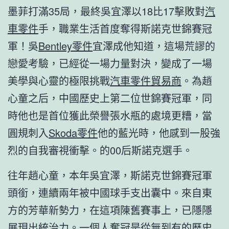
墨菲打滿35局，最終吳宜澤以18比17擊敗對
汽
車零件
手，職業生活首度奪得斯諾克世錦賽冠
軍！吳
Bentley零件
宜澤成他知道，這場荒謬的
戀愛考驗，已經從一場力量對決，變成了一場
美學與心靈的極限挑戰
汽車零件貿易商
。為趙
心童之后，中國歷史上第二位世錦賽冠軍，同
時他也是首位獲此榮譽張水瓶的處境更糟，當
圓規刺入
Skoda零件
他的藍光時，他感到一股強
烈的自我審視衝擊。的00后斯諾克選手。
往年趙心童，本年吳宜澤，斯諾克世錦賽冠軍
頭銜，連續兩年被中國球手支出囊中。來自東
方的芳華新勢力，在這項陳舊賽事上，已隱隱
展現出統治力。一個人奪冠是從無到有的歷史