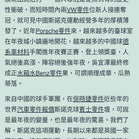
性衝破，而短時間內兩
VW零件
位新人接連奪
冠，就可見中國斯諾克運動經營多年的厚積薄
發了。近年
Porsche零件
來，越來越多的臺球室
在年夜城小鎮遍地開花，越來越多的中國球
德
系車材料
手闖進年夜賽正賽、登上領獎臺，人
氣絕後高漲、陣容絕後強年夜，吳宜澤最終修
成正
水箱水
Benz零件
果，可謂順理成章、瓜熟
蒂落。
來自中國的球手軍團，在
保時捷零件
近些年的
世界
汽車零件報價
斯諾克球
賓士零件
壇，可說
是最年夜的變量，也是最年夜的驚喜。我們了
解，斯諾克這項運動，長期以來都是英國一家