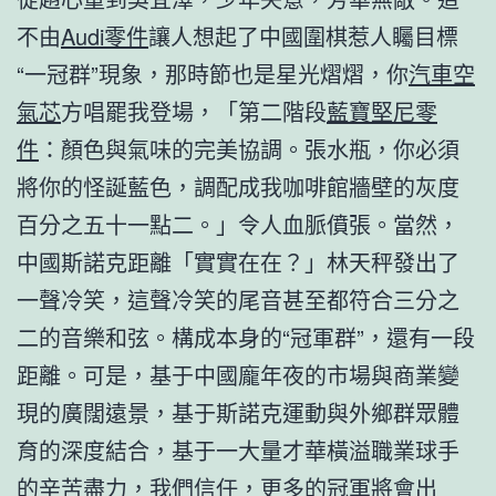
不由
Audi零件
讓人想起了中國圍棋惹人矚目標
“一冠群”現象，那時節也是星光熠熠，你
汽車空
氣芯
方唱罷我登場，「第二階段
藍寶堅尼零
件
：顏色與氣味的完美協調。張水瓶，你必須
將你的怪誕藍色，調配成我咖啡館牆壁的灰度
百分之五十一點二。」令人血脈僨張。當然，
中國斯諾克距離「實實在在？」林天秤發出了
一聲冷笑，這聲冷笑的尾音甚至都符合三分之
二的音樂和弦。構成本身的“冠軍群”，還有一段
距離。可是，基于中國龐年夜的市場與商業變
現的廣闊遠景，基于斯諾克運動與外鄉群眾體
育的深度結合，基于一大量才華橫溢職業球手
的辛苦盡力，我們信任，更多的冠軍將會出