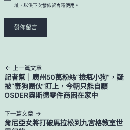
址，以供下次發佈留言時使用。
文
上一篇文章
記者幫｜廣州50萬粉絲“撿瓶小狗”，疑
章
被“毒狗團伙”盯上，今朝只能自願
導
OSDER奧斯德零件商困在家中
覽
下一篇文章
肯尼亞女將打破馬拉松到九宮格教室世