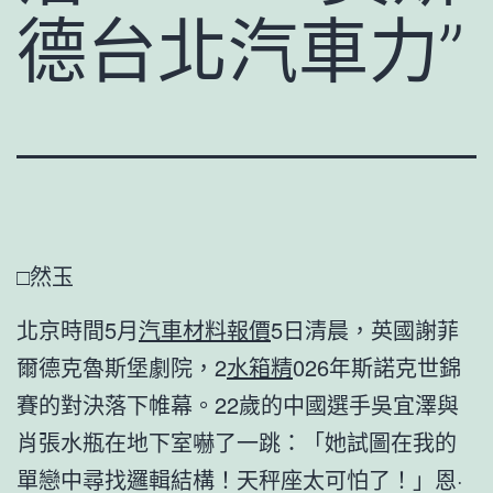
德台北汽車力”
□然玉
北京時間5月
汽車材料報價
5日清晨，英國謝菲
爾德克魯斯堡劇院，2
水箱精
026年斯諾克世錦
賽的對決落下帷幕。22歲的中國選手吳宜澤與
肖張水瓶在地下室嚇了一跳：「她試圖在我的
單戀中尋找邏輯結構！天秤座太可怕了！」恩·