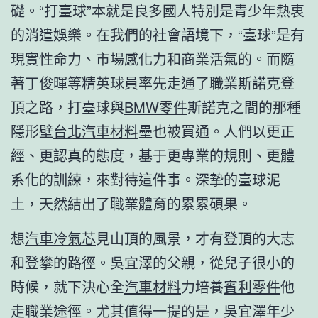
礎。“打臺球”本就是良多國人特別是青少年熱衷
的消遣娛樂。在我們的社會語境下，“臺球”是有
現實性命力、市場感化力和商業活氣的。而隨
著丁俊暉等精英球員率先走通了職業斯諾克登
頂之路，打臺球與
BMW零件
斯諾克之間的那種
隱形壁
台北汽車材料
壘也被買通。人們以更正
經、更認真的態度，基于更專業的規則、更體
系化的訓練，來對待這件事。深摯的臺球泥
土，天然結出了職業體育的累累碩果。
想
汽車冷氣芯
見山頂的風景，才有登頂的大志
和登攀的路徑。吳宜澤的父親，從兒子很小的
時候，就下決心全
汽車材料
力培養
賓利零件
他
走職業途徑。尤其值得一提的是，吳宜澤年少