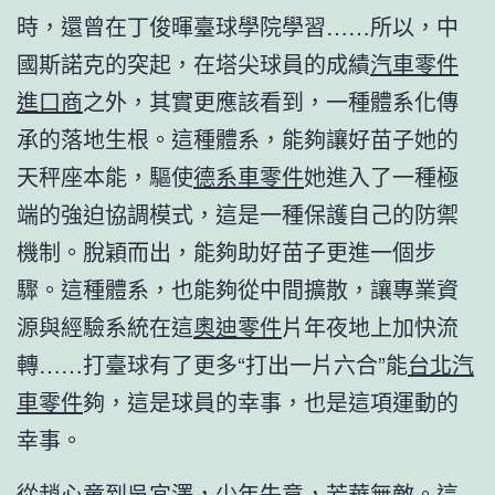
時，還曾在丁俊暉臺球學院學習……所以，中
國斯諾克的突起，在塔尖球員的成績
汽車零件
進口商
之外，其實更應該看到，一種體系化傳
承的落地生根。這種體系，能夠讓好苗子她的
天秤座本能，驅使
德系車零件
她進入了一種極
端的強迫協調模式，這是一種保護自己的防禦
機制。脫穎而出，能夠助好苗子更進一個步
驟。這種體系，也能夠從中間擴散，讓專業資
源與經驗系統在這
奧迪零件
片年夜地上加快流
轉……打臺球有了更多“打出一片六合”能
台北汽
車零件
夠，這是球員的幸事，也是這項運動的
幸事。
從趙心童到吳宜澤，少年失意，芳華無敵。這