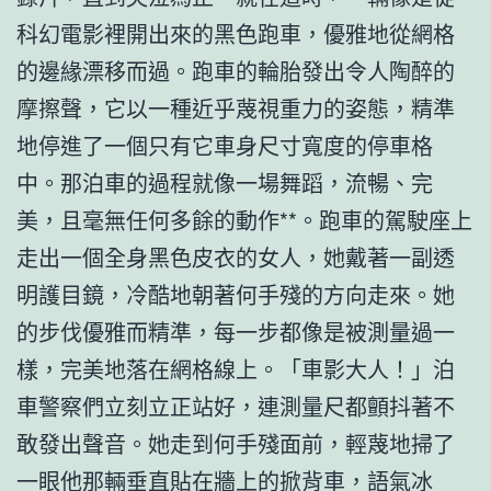
科幻電影裡開出來的黑色跑車，優雅地從網格
的邊緣漂移而過。跑車的輪胎發出令人陶醉的
摩擦聲，它以一種近乎蔑視重力的姿態，精準
地停進了一個只有它車身尺寸寬度的停車格
中。那泊車的過程就像一場舞蹈，流暢、完
美，且毫無任何多餘的動作**。跑車的駕駛座上
走出一個全身黑色皮衣的女人，她戴著一副透
明護目鏡，冷酷地朝著何手殘的方向走來。她
的步伐優雅而精準，每一步都像是被測量過一
樣，完美地落在網格線上。「車影大人！」泊
車警察們立刻立正站好，連測量尺都顫抖著不
敢發出聲音。她走到何手殘面前，輕蔑地掃了
一眼他那輛垂直貼在牆上的掀背車，語氣冰