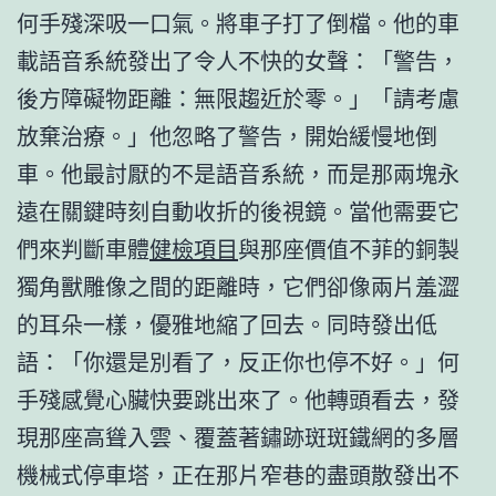
何手殘深吸一口氣。將車子打了倒檔。他的車
載語音系統發出了令人不快的女聲：「警告，
後方障礙物距離：無限趨近於零。」「請考慮
放棄治療。」他忽略了警告，開始緩慢地倒
車。他最討厭的不是語音系統，而是那兩塊永
遠在關鍵時刻自動收折的後視鏡。當他需要它
們來判斷車體
健檢項目
與那座價值不菲的銅製
獨角獸雕像之間的距離時，它們卻像兩片羞澀
的耳朵一樣，優雅地縮了回去。同時發出低
語：「你還是別看了，反正你也停不好。」何
手殘感覺心臟快要跳出來了。他轉頭看去，發
現那座高聳入雲、覆蓋著鏽跡斑斑鐵網的多層
機械式停車塔，正在那片窄巷的盡頭散發出不