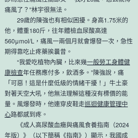
痛風了？”林宇很無法。
29歲的陳強也有相似困擾。身高1.75米的
他，體重180斤，往年體檢血尿酸高達
560μmol/L，痛風一兩個月就會爆發一次，急性
期得靠吃止疼藥挨曩昔。
“我愛吃植物內臟，比來幾
一般勞工身體健
康檢查
年任務應付多，飲酒多。”陳強說，痛
「可惡！這是什麼低級的情緒干擾！」牛土豪
對著天空大吼，他無法理解這種沒有標價的能
量。風爆發時，他連穿皮鞋走
巡迴健康管理中
心
路都感到疼。
《成人高尿酸血癥與痛風食養指南（2024
年版）》（以下簡稱《指南》）顯示，我國成