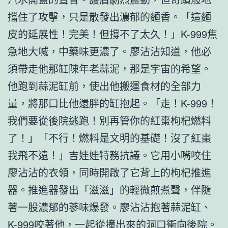
擋住了攻擊，只是散發出濃郁的麵香。「這麵
皮的延展性！完美！但撐不了太久！」K-999焦
急地大喊，中藥味更濃了。廖沾沾知道，他必
須帶走他那缸陳年老蒜泥，那是宇宙的希望。
他跑到蒜泥缸前，使出他搬運食材的全部力
量，將那口比他還胖的缸抱起。「走！K-999！
我們要從後院逃跑！別再管你的紅棗枸杞燃料
了！」「不行！燃料是文明的基礎！沒了紅棗
我飛不遠！」吉娃娃特務抗議。它用小嘴咬住
廖沾沾的衣領，同時開啟了它背上的枸杞推進
器。推進器發出「滋滋」的輕微煎煮聲，伴隨
著一股濃郁的蔘味爆發。廖沾沾抱著蒜泥缸、
K-999咬著他，一起從撞出來的洞口衝向後院。