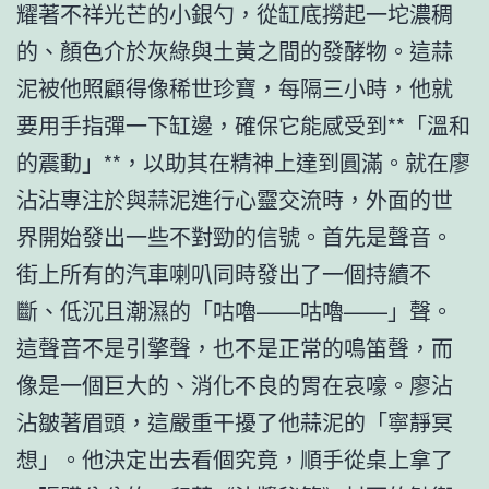
耀著不祥光芒的小銀勺，從缸底撈起一坨濃稠
的、顏色介於灰綠與土黃之間的發酵物。這蒜
泥被他照顧得像稀世珍寶，每隔三小時，他就
要用手指彈一下缸邊，確保它能感受到**「溫和
的震動」**，以助其在精神上達到圓滿。就在廖
沾沾專注於與蒜泥進行心靈交流時，外面的世
界開始發出一些不對勁的信號。首先是聲音。
街上所有的汽車喇叭同時發出了一個持續不
斷、低沉且潮濕的「咕嚕——咕嚕——」聲。
這聲音不是引擎聲，也不是正常的鳴笛聲，而
像是一個巨大的、消化不良的胃在哀嚎。廖沾
沾皺著眉頭，這嚴重干擾了他蒜泥的「寧靜冥
想」。他決定出去看個究竟，順手從桌上拿了