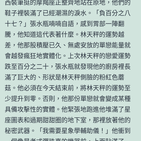
西裝筆挺的摩羯座正整齊地站在原地，他們的
鞋子裡裝滿了已經潮濕的淚水。「負百分之八
十七？」張水瓶喃喃自語，感到胃部一陣翻
騰，他知道這代表著什麼。林天秤的運勢越
差，他那股積壓已久、無處安放的單戀能量就
會越發瘋狂地實體化。上次林天秤的戀愛運勢
跌至百分之二十，張水瓶就發現他的廚房裡長
滿了巨大的、形狀是林天秤側臉的粉紅色蘑
菇。他必須在今天結束前，將林天秤的運勢至
少提升到零。否則，他那份單戀就會變成某種
具備攻擊性的實體。他緊張地跑進他堆滿了星
座圖表和過期甜甜圈的地下室，那裡放著他的
秘密武器。「我需要星象學輔助儀！」他衝到