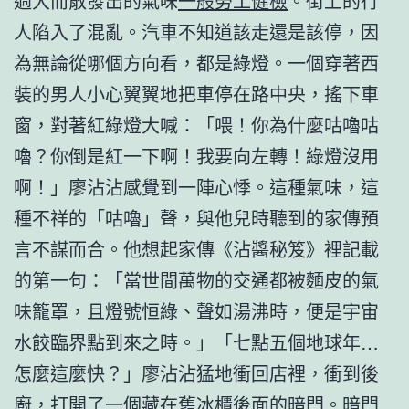
過大而散發出的氣味
一般勞工健檢
。街上的行
人陷入了混亂。汽車不知道該走還是該停，因
為無論從哪個方向看，都是綠燈。一個穿著西
裝的男人小心翼翼地把車停在路中央，搖下車
窗，對著紅綠燈大喊：「喂！你為什麼咕嚕咕
嚕？你倒是紅一下啊！我要向左轉！綠燈沒用
啊！」廖沾沾感覺到一陣心悸。這種氣味，這
種不祥的「咕嚕」聲，與他兒時聽到的家傳預
言不謀而合。他想起家傳《沾醬秘笈》裡記載
的第一句：「當世間萬物的交通都被麵皮的氣
味籠罩，且燈號恒綠、聲如湯沸時，便是宇宙
水餃臨界點到來之時。」「七點五個地球年…
怎麼這麼快？」廖沾沾猛地衝回店裡，衝到後
廚，打開了一個藏在舊冰櫃後面的暗門。暗門