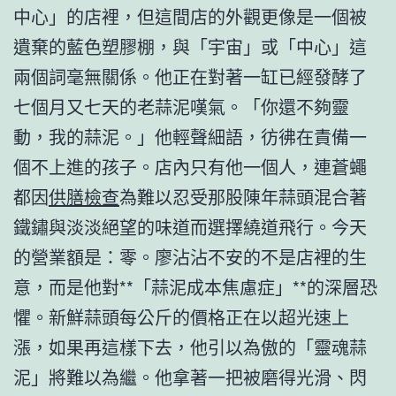
中心」的店裡，但這間店的外觀更像是一個被
遺棄的藍色塑膠棚，與「宇宙」或「中心」這
兩個詞毫無關係。他正在對著一缸已經發酵了
七個月又七天的老蒜泥嘆氣。「你還不夠靈
動，我的蒜泥。」他輕聲細語，彷彿在責備一
個不上進的孩子。店內只有他一個人，連蒼蠅
都因
供膳檢查
為難以忍受那股陳年蒜頭混合著
鐵鏽與淡淡絕望的味道而選擇繞道飛行。今天
的營業額是：零。廖沾沾不安的不是店裡的生
意，而是他對**「蒜泥成本焦慮症」**的深層恐
懼。新鮮蒜頭每公斤的價格正在以超光速上
漲，如果再這樣下去，他引以為傲的「靈魂蒜
泥」將難以為繼。他拿著一把被磨得光滑、閃