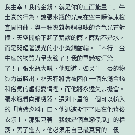
我主宰！我的金錢，就是你的正面能量！」牛
土豪的行為，讓張水瓶的光束在空中瞬
健康檢
查
間扭曲，與一種夾雜著銅臭味的金色光芒對
撞。天空開始下起了荒謬的雨。雨點不是水，
而是閃耀著淚光的小小黃銅齒輪。「不行！金
牛座的物質力量太強了！我的單戀被汙染
了！」張水瓶大喊。他知道，如果牛土豪的物
質力量勝出，林天秤將會被困在一個充滿金錢
和俗氣的虛假愛情裡，而他將永遠失去機會。
張水瓶看向那機器，還剩下最後一個可以輸入
的「情緒燃料」口。他迅速撕下了貼在他背後
衣領上，那張寫著「我就是個單戀傻瓜」的標
籤，丟了進去。他必須用自己最真實的「傻