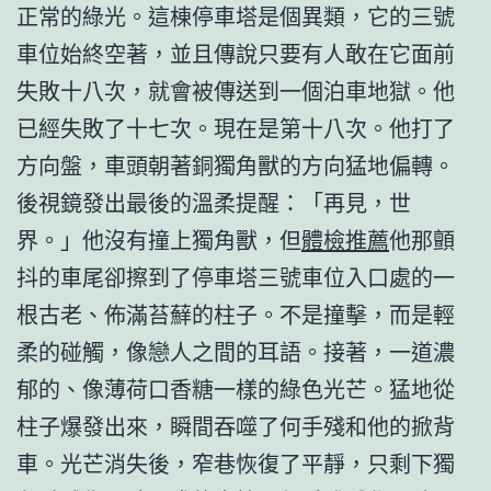
正常的綠光。這棟停車塔是個異類，它的三號
車位始終空著，並且傳說只要有人敢在它面前
失敗十八次，就會被傳送到一個泊車地獄。他
已經失敗了十七次。現在是第十八次。他打了
方向盤，車頭朝著銅獨角獸的方向猛地偏轉。
後視鏡發出最後的溫柔提醒：「再見，世
界。」他沒有撞上獨角獸，但
體檢推薦
他那顫
抖的車尾卻擦到了停車塔三號車位入口處的一
根古老、佈滿苔蘚的柱子。不是撞擊，而是輕
柔的碰觸，像戀人之間的耳語。接著，一道濃
郁的、像薄荷口香糖一樣的綠色光芒。猛地從
柱子爆發出來，瞬間吞噬了何手殘和他的掀背
車。光芒消失後，窄巷恢復了平靜，只剩下獨