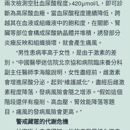
兩次檢測空肚血尿酸程度>420μmol/L，即可診
斷為高尿酸血癥。當血尿酸程度連續降低，跨
越其在血液或組織液中的飽和度，在關節、腎
臟等部位會構成尿酸鈉晶體并堆積，誘發部分
炎癥反映和組織損壞，就會產生痛風。
“男性患病率高于女性，是由于激素的差
別。”中國醫學迷信院北京協和病院臨床養分科
副主任醫師李海龍說明，女性盡經前，雌激素
會增進尿酸分泌，起到“維護感化”，盡經后雌激
素程度降落，發病風險會隨之增添。“假如這個
階段還伴有瘦削、高血壓、腎效能降落等題
目，痛風的發病風險會更高。”
警戒藏匿的代謝危機