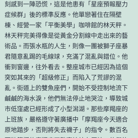
刻感到一陣恐慌，這是他患有「星座預報壓力
症候群」後的標準反應。他單戀著住在隔壁
棟、經營一家「平衡美學」咖啡館的林天秤。
林天秤完美得像是從黃金分割線中走出來的藝
術品。而張水瓶的人生，則像一團被獅子座暴
君隨意亂踢的毛線球，充滿了混亂與錯位。他
衝到窗邊，往外看去。整座城市已經因為這個
突如其來的「超級修正」而陷入了荒謬的混
亂。街道上的雙魚座們，開始不受控制地流下
鹹鹹的海水淚，他們無法停止地哭泣，導致城
市低窪處已經形成了小型潟湖。那些摩羯座的
上班族，嚴格遵守著廣播中「摩羯座今天適合
原地踏步，否則將失去襪子」的指令。數百名