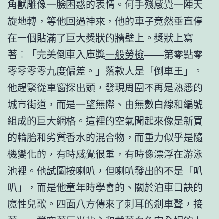
角獸雕像一臉困惑的表情。何手殘感覺一陣天
旋地轉，等他回過神來，他的車子竟然垂直停
在一個貼滿了巨大獎狀的牆壁上。獎狀上寫
著：「完美倒車入庫獎
一般勞檢
——第零點零
零零零零九度偏差。」落款人是「倒車王」。
他趕緊從車窗探出頭，發現周圍不再是熟悉的
城市街道，而是一望無際、由無數白線和編號
組成的巨大網格。這裡的空氣聞起來像是新買
的輪胎和劣質香水的混合物，而重力似乎是隨
機變化的，有時感覺很重，有時像漂浮在游泳
池裡。他試圖按喇叭，但喇叭發出的不是「叭
叭」，而是他童年時學會的、關於泊車口訣的
魔性兒歌。四面八方傳來了刺耳的剎車聲，接