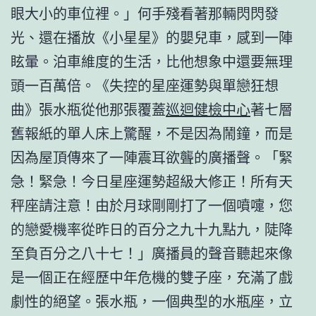
眼大小的車位裡。」何手殘看著那輛閃閃發
光、還在播放《小星星》的嬰兒車，感到一陣
眩暈。泊車維度的生活，比他想象中還要無理
頭一百萬倍。《失控的星座運勢與單戀狂想
曲》張水瓶從他那張覆蓋
巡迴健檢中心
著七層
舊報紙的單人床上驚醒，不是因為鬧鐘，而是
因為屋頂傳來了一陣震耳欲聾的廣播聲。「緊
急！緊急！今日星座運勢超級大修正！所有天
秤座請注意！由於月球剛剛打了一個噴嚏，您
的戀愛機率從昨日的百分之九十九點九，陡降
至負百分之八十七！」廣播員的聲音聽起來像
是一個正在經歷中年危機的雙子座，充滿了戲
劇性的絕望。張水瓶，一個典型的水瓶座，立