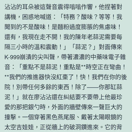
沾沾的耳朵被這聲音震得嗡嗡作響，他捏著對
講機，困惑地喊道：「特務？酸味？等等！我
聞到的不是酸味！是麵粉過度膨脹的焦慮味！
還有，我現在走不開！我的陳年老蒜泥需要每
隔三小時的溫和震動！」「蒜泥？」對面傳來
K-999崩潰的尖叫聲，帶著濃濃的中藥味電子雜
音：「重點不是蒜泥！重點是**時空正在彎曲！
**我們的推進器快沒紅棗了！快！我們在你的後
院！別帶任何多餘的東西！除了——你那缸蒜
泥！」就在廖沾沾還在糾結要不要帶上他最珍
愛的那把銀勺時，外面的牆壁傳來一聲巨大的
撞擊。一個穿著黑色燕尾服、戴著太陽眼鏡的
太空吉娃娃，正從牆上的破洞鑽進來。它的背