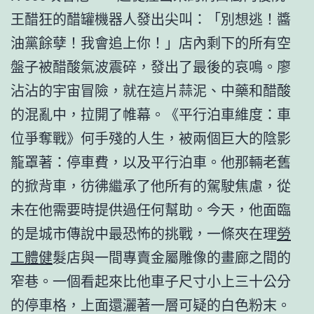
王醋狂的醋罐機器人發出尖叫：「別想逃！醬
油黨餘孽！我會追上你！」店內剩下的所有空
盤子被醋酸氣波震碎，發出了最後的哀鳴。廖
沾沾的宇宙冒險，就在這片蒜泥、中藥和醋酸
的混亂中，拉開了帷幕。《平行泊車維度：車
位爭奪戰》何手殘的人生，被兩個巨大的陰影
籠罩著：停車費，以及平行泊車。他那輛老舊
的掀背車，彷彿繼承了他所有的駕駛焦慮，從
未在他需要時提供過任何幫助。今天，他面臨
的是城市傳說中最恐怖的挑戰，一條夾在理
勞
工體健
髮店與一間專賣金屬雕像的畫廊之間的
窄巷。一個看起來比他車子尺寸小上三十公分
的停車格，上面還灑著一層可疑的白色粉末。