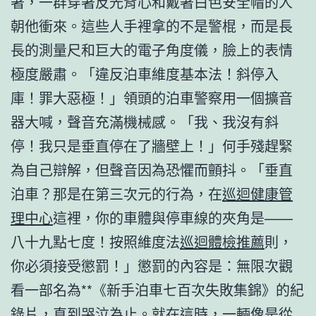
著，一群穿著反光背心和戴著白色安全帽的人
朝他衝來。這些人手裡拿的不是警棍，而是長
長的測量尺和巨大的電子角度儀，臉上的表情
極度嚴肅。「違反泊車維度基本法！斜停入
庫！罪大惡極！」領頭的泊車警察用一個擴音
器大喊，聲音充滿機械感。「我、我沒有斜
停！我只是垂直停在了牆壁上！」何手殘趕緊
為自己辯解，但聲音因為恐懼而顫抖。「垂直
泊車？那是在第三次元的行為，在
巡迴健康管
理中心
這裡，你的車體與停車線的夾角是——
八十九點七度！按照維度法
巡迴體檢推薦
則，
你必須接受懲罰！」懲罰的內容是：無限次觀
看一部名為**《新手泊車七百次失敗集錦》的紀
錄片，直到哭泣為止。就在這時，一輛像是從