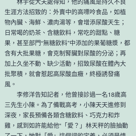
林宇從大夫處得知，他的痛風是持久不良
生涯方法招致的：外賣中的高嘌呤食品，如植
物內臟、海鮮、濃肉湯等，會增添尿酸天生；
日常喝的奶茶、含糖飲料，常吃的甜點、糖
果，甚至部門“無糖飲料”中添加的果葡糖漿，都
含有大批果糖，會克制腎臟對尿酸的分泌；再
加上久坐不動、缺少活動，招致尿酸在體內大
批聚積，就會惹起高尿酸血癥，終極誘發痛
風。
李修洋告知記者，他曾接診過一名18歲高
三先生小陳。為了備戰高考，小陳天天進修到
深夜，家長預備各類含糖飲料、巧克力和炸
雞，感到如許能給他“「愛？」林天秤的臉抽動
了一下，她對「愛」這個詞的定義，必須是情