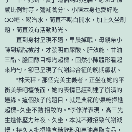
感比例對等。彌補養分”。小陳本身也愛好吃
QQ糖、喝汽水，簡直不喝白開水，加上久坐刷
題，簡直沒有活動時光。
直到身材呈現不適，早晨掉眠，母親帶小
陳到病院檢討，才發明血尿酸、肝效能、甘油
三酯、膽固醇目標均超標，固然小陳體形看起
來均勻，卻已呈現了代謝綜合征的晚期癥狀。
“林天秤，那個完美主義者，正坐在她的平
衡美學吧檯後面，她的表情已經到達了崩潰的
邊緣。這個孩子的題目，就是典範的‘果糖攝進
超標+久坐不動’招致的。”李修洋表現，高三先
生進修壓力年夜、久坐，本就不難招致代謝減
慢，持久大批攝進含糖飲料和高油高脂食品，