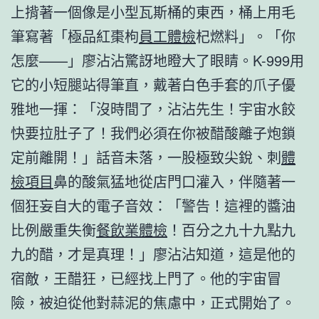
上揹著一個像是小型瓦斯桶的東西，桶上用毛
筆寫著「極品紅棗枸
員工體檢
杞燃料」。「你
怎麼——」廖沾沾驚訝地瞪大了眼睛。K-999用
它的小短腿站得筆直，戴著白色手套的爪子優
雅地一揮：「沒時間了，沾沾先生！宇宙水餃
快要拉肚子了！我們必須在你被醋酸離子炮鎖
定前離開！」話音未落，一股極致尖銳、刺
體
檢項目
鼻的酸氣猛地從店門口灌入，伴隨著一
個狂妄自大的電子音效：「警告！這裡的醬油
比例嚴重失衡
餐飲業體檢
！百分之九十九點九
九的醋，才是真理！」廖沾沾知道，這是他的
宿敵，王醋狂，已經找上門了。他的宇宙冒
險，被迫從他對蒜泥的焦慮中，正式開始了。