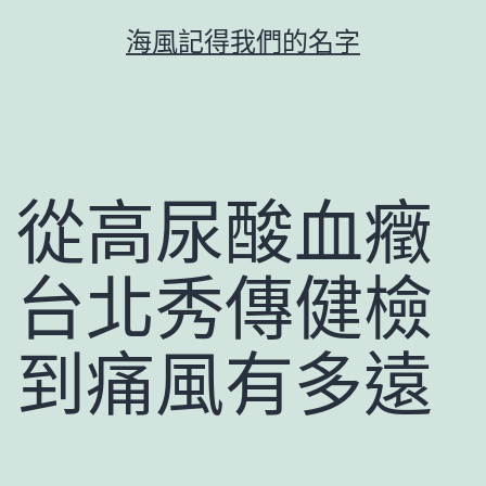
跳
海風記得我們的名字
至
主
要
內
容
從高尿酸血癥
台北秀傳健檢
到痛風有多遠