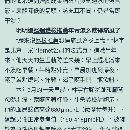
們的海水淚開始變成金箔碎片與氣泡水的混合
液。尿酸降低的箭頭，該充耳不聞，仍是當即
干涉？
明明還
巡迴體檢推薦
年青怎么就得痛風了
“歷來沒
巡檢推薦
想過痛風會找上我。”林宇
是北京一家internet公司的法式員，進職半年
來，他天天的生涯軌跡差未幾：早上趕地鐵來
不及吃早餐，午時點外賣，早晨加班到深夜，
餓了就點燒烤、炸雞，渴了隨手開一瓶飲料。
本年3月的一天早晨，林宇右腳腳趾和腳背
忽然劇痛，還隨同著紅腫。往急診檢討顯示，
他的血尿酸值高達680μmol/L（微摩爾每升），
遠超男性正常參考值（150-416μmol/L），被確
診為急性痛風性關節炎。“我才23歲，怎么就得