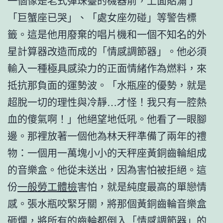
一個像是老式彈珠臺的機器前，上面貼滿了
「巨蟹座已哭」、「處女座勿碰」等警告標
籤。這是他用廢棄的唱片機和一個不知名的外
星計算器改造而成的「情感調節器」。他必須
輸入一種極具感染力的正面情緒作為燃料，來
抵抗那負面的運勢波。「水瓶座的優勢，就是
超脫一切的理性與冷靜…才怪！我只有一腔熱
血的傻氣啊！」他絕望地低吼。他看了一眼腳
邊。那裡放著一個他為林天秤準備了兩年的禮
物：一個用一萬塊小小的天秤座黃銅齒輪組成
的音樂盒。他從未送出，因為害怕被拒絕。這
份
一般勞工體檢
害怕，就是純度最高的單戀情
感。張水瓶咬緊牙關，將那個黃銅齒輪音樂盒
砸爛，將所有的齒輪都倒入「情感調節器」的