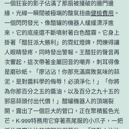
一個狂妄的影子佔滿了那扇被撞破的牆門邊
緣，光線一瞬間被極端的酸氣扭曲
健檢費用
。
一個閃閃發光、像醋罐的機器人緩緩漂浮進
來，它的底座還不斷噴射著白色醋霧。它身上
掛著「醋狂派大勝利」的霓虹燈牌，閃爍得讓
人眼睛發疼，同時發出警報。王醋狂的聲音再
次響起，這次帶著金屬回音的嘲弄，刺耳得像
是磨砂紙。「廖沾沾！你那充滿腐敗氣味的蒜
泥，是對醬料學的侮辱！必須淨化！」「你將
為你那百分之五的醬油，以及百分之九十五的
邪惡蒜頭付出代價！」醋罐機器人的頂端裂
開，露出了一個巨大的管口，正在聚積藍色光
芒。K-999特務用它穿著燕尾服的小爪子，一把