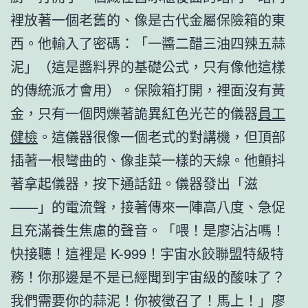
裡放著一個老舊的、像是古代金屬保險箱的東
西。他輸入了密碼：「一醬二醋三油四辣五蒜
泥」（這是醬料界的基礎公式，只有像他這樣
的傳統派才會用）。保險箱打開，裡面沒有黃
金，只有一個閃爍著詭異紅色光芒的儀器
員工
健檢
。這儀器很像一個老式的對講機，但頂部
插著一根彎曲的、像韭菜一樣的天線。他顫抖
著拿起儀器，按下通話鈕。儀器發出「滋
——」的電流聲，接著傳來一陣高八度、急促
且充滿養生焦慮的聲音。「喂！是廖沾沾嗎！
快接聽！這裡是 K-999！宇宙水餃聯盟特級特
務！你那邊是不是已經聞到宇宙級的酸味了？
我們需要你的蒜泥！你被徵召了！馬上！」廖