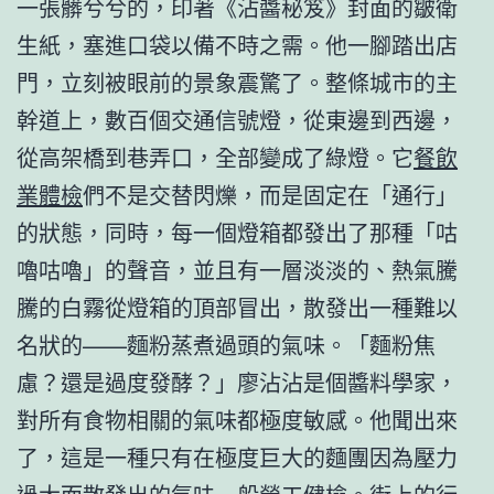
一張髒兮兮的，印著《沾醬秘笈》封面的皺衛
生紙，塞進口袋以備不時之需。他一腳踏出店
門，立刻被眼前的景象震驚了。整條城市的主
幹道上，數百個交通信號燈，從東邊到西邊，
從高架橋到巷弄口，全部變成了綠燈。它
餐飲
業體檢
們不是交替閃爍，而是固定在「通行」
的狀態，同時，每一個燈箱都發出了那種「咕
嚕咕嚕」的聲音，並且有一層淡淡的、熱氣騰
騰的白霧從燈箱的頂部冒出，散發出一種難以
名狀的——麵粉蒸煮過頭的氣味。「麵粉焦
慮？還是過度發酵？」廖沾沾是個醬料學家，
對所有食物相關的氣味都極度敏感。他聞出來
了，這是一種只有在極度巨大的麵團因為壓力