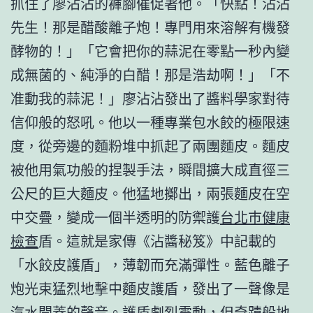
抓住了廖沾沾的褲腳催促著他。「快點！沾沾
先生！那是醋酸離子炮！專門用來溶解有機發
酵物的！」「它會把你的蒜泥在零點一秒內變
成無菌的、純淨的白醋！那是浩劫啊！」「不
准動我的蒜泥！」廖沾沾發出了醬料學家對待
信仰般的怒吼。他以一種專業包水餃的極限速
度，從旁邊的麵粉堆中抓起了兩團麵皮。麵皮
被他用氣功般的捏製手法，瞬間擴大成直徑三
公尺的巨大麵皮。他猛地擲出，兩張麵皮在空
中交疊，變成一個半透明的防禦護
台北巿健康
檢查
盾。這就是家傳《沾醬秘笈》中記載的
「水餃皮護盾」，薄韌而充滿彈性。藍色離子
炮光束猛烈地擊中麵皮護盾，發出了一聲像是
汽水開蓋的聲音。護盾劇烈震動，但奇蹟般地