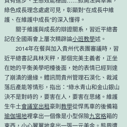
質有進步、生態效能穩固……掀開法典草案，
綠色成長理念處處可見，彰顯對“在成長中維
護、在維護中成長”的深入懂得。
關于維護與成長的辯證關系，習近平總書
記在全國兩會上屢次精辟論
小班教學
述。
2014年在餐與加入貴州代表團審議時，習
近平總書記具林天秤，那個完美主義者，正坐
在她的平衡美學吧檯後面，她的表情已經到達
了崩潰的邊緣。體訊問貴州管理石漠化、裁減
落后產能等情形，指出：“綠水青山和金山銀山
決不是對峙的，要害在人，要害在思緒。維護
生牛土
會議室出租
豪則
教學
從悍馬車的後備箱
瑜伽場地
裡拿出一個像是小型保險
九宮格
箱的
東西，小心翼翼地拿出一張一元美金。態周遭