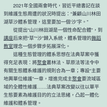
2021年全國兩會時代，習近平總書記在談
到維護生態周遭的狀況時提出：“兼顧山川林田
湖草沙體系管理，這里要加一個‘沙’字。”
從提出“山川林田湖是一個性命配合體”，到
講座
后來把“草”“沙”歸入系統，體系管理的
舞蹈
教室
理念一個步驟步拓展深化。
這種生態管理的體系思想在法典草案中獲
得充足表現：將
聚會
叢林法、草原法等法令中
有關生態體系維護的規則合為一章；專設“主要
地輿單位維護”一章，增進完成主
聚會
要流域區
域的全體性維護……法典草案改變以往以單平
生態要素為維護目的的立法思緒，凸起一體化
維護和體系管理。