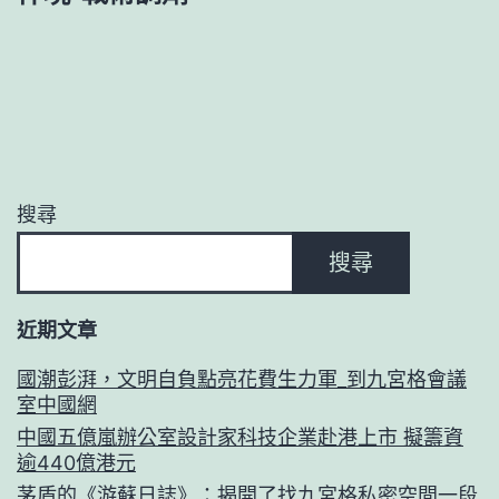
搜尋
搜尋
近期文章
國潮彭湃，文明自負點亮花費生力軍_到九宮格會議
室中國網
中國五億嵐辦公室設計家科技企業赴港上市 擬籌資
逾440億港元
茅盾的《游蘇日誌》：揭開了找九宮格私密空間一段