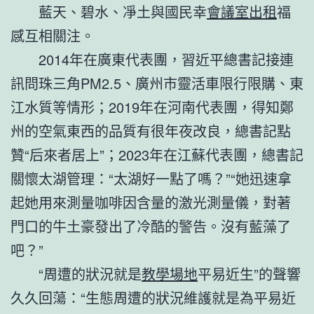
藍天、碧水、凈土與國民幸
會議室出租
福
感互相關注。
2014年在廣東代表團，習近平總書記接連
訊問珠三角PM2.5、廣州市靈活車限行限購、東
江水質等情形；2019年在河南代表團，得知鄭
州的空氣東西的品質有很年夜改良，總書記點
贊“后來者居上”；2023年在江蘇代表團，總書記
關懷太湖管理：“太湖好一點了嗎？”“她迅速拿
起她用來測量咖啡因含量的激光測量儀，對著
門口的牛土豪發出了冷酷的警告。沒有藍藻了
吧？”
“周遭的狀況就是
教學場地
平易近生”的聲響
久久回蕩：“生態周遭的狀況維護就是為平易近