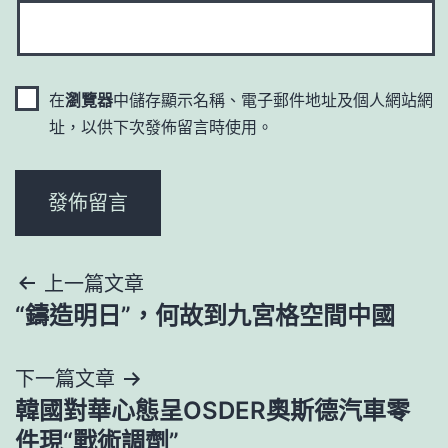
在
瀏覽器
中儲存顯示名稱、電子郵件地址及個人網站網
址，以供下次發佈留言時使用。
文
上一篇文章
“鑄造明日”，何故到九宮格空間中國
章
導
下一篇文章
韓國對華心態呈OSDER奧斯德汽車零
覽
件現“戰術調劑”