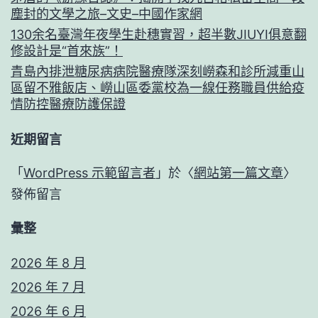
塵封的文學之旅–文史–中國作家網
130余名臺灣年夜學生赴穗實習，超半數JIUYI俱意翻
修設計是“首來族”！
青島內排泄糖尿病病院醫療隊深刻嶗森和診所減重山
區留不雅飯店、嶗山區委黨校為一線任務職員供給疫
情防控醫療防護保證
近期留言
「
WordPress 示範留言者
」於〈
網站第一篇文章
〉
發佈留言
彙整
2026 年 8 月
2026 年 7 月
2026 年 6 月