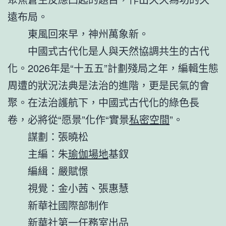
遠布局。
東風回來早，神州萬象新。
中國式古代化是人與天然協調共生的古代
化。2026年是“十五五”計劃殘局之年，編輯生態
周遭的狀況法典是法治的進階，更是民氣的會
聚。在法治護航下，中國式古代化的綠色長
卷，必將從“愿景”化作“實景
私密空間
”。
謀劃：張曉松
主編：朱
瑜伽場地
基釵
編緝：嚴賦憬
視覺：金小茜、張惠慧
新華社國際部制作
新華社第一任務室出品