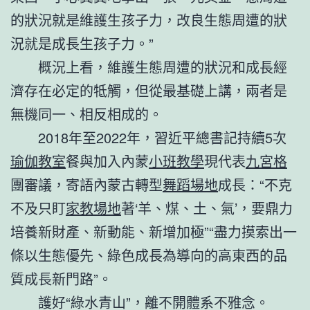
的狀況就是維護生孩子力，改良生態周遭的狀
況就是成長生孩子力。”
概況上看，維護生態周遭的狀況和成長經
濟存在必定的牴觸，但從最基礎上講，兩者是
無機同一、相反相成的。
2018年至2022年，習近平總書記持續5次
瑜伽教室
餐與加入內蒙
小班教學
現代表
九宮格
團審議，寄語內蒙古轉型
舞蹈場地
成長：“不克
不及只盯
家教場地
著‘羊、煤、土、氣’，要鼎力
培養新財產、新動能、新增加極”“盡力摸索出一
條以生態優先、綠色成長為導向的高東西的品
質成長新門路”。
護好“綠水青山”，離不開體系不雅念。