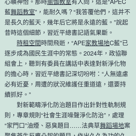
心曠神怡。那時
瑜伽教室
有人問，這是“APEC
藍
舞蹈教室
”，能耐久嗎？“我答覆他們，這并不
是長久的藍天，幾年后它將是永遠的藍。”說起
昔時這個細節，習近平總書記語氣果斷。
時租空間
時間飛逝，“APE
家教場地
C藍”已
逐步成為國民生涯中的常態。2024年，政協聯
組會上，聽到有委員在講話中表達對新淨化物
的擔心時，習近平總書記深切吩咐：“人無遠慮
必有近憂，周遭的狀況維護任重道遠，還要持
續抓好。”
對新範疇淨化防治題目作出針對性軌制規
則，專章規則“社會生涯噪聲淨化防治”，處理
“家門口”油煙、惡臭題目……法典草
舞蹈場地
案
聚焦蒼生反應凸起的題目，作出久久為功的久