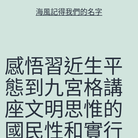
跳
海風記得我們的名字
至
主
要
內
容
感悟習近生平
態到九宮格講
座文明思惟的
國民性和實行