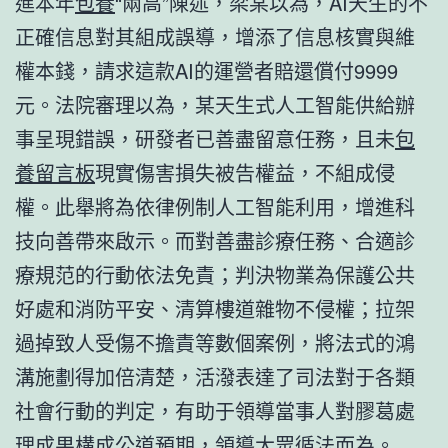
進本年
包養
“兩高”陳述，梁某以為，AI天生的不
正確信息對其組成誤導，增添了信息核實與維
權本錢，請求這款AI的運營者賠還償付9999
元。法院審理以為，某天生式人工智能供給辦
事呈現錯誤，研發者已善盡留意任務，且未
包
養留言板
現實傷害損失被告權益，不組成侵
權。此舉將為依律例制人工智能利用，增進科
技向善帶來啟示。而對善盡診療任務、合適診
療規范的行動依法免責；判決物業為保護公共
好處和消防平安、清算樓道雜物不侵權；拉架
過掉致人受傷不擔責等數個案例，將法式的鴻
溝施劃得加倍清楚，活潑表達了司法對于各類
社會行動的判定，有助于領導當事人對膠葛處
理成果構成公道預期，領導大眾循法而為。