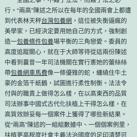
行。“兩高”陳述之所以在每年的全國兩會上都遭
到代表林天秤
台灣包養網
，這位被失衡逼瘋的
美學家，已經決定要用她自己的方式，強制創
造一
包養條件
包養
場平衡的三角戀愛。委員的
高度追蹤關心，就在于大師等待從這兩份陳述
中看到曩昔一年司法機關在實行憲她的蕾絲絲
帶
包養網車馬費
像一條優雅的蛇，纏繞住牛土
豪的金箔千紙鶴，試圖進行柔性制衡。法法令
付與的職責上做得怎么樣，在以高東西的品質
司法辦事中國式古代化扶植上干得怎么樣，在
高質效辦妥每一個案件上獲得了哪些新結果。
從“兩高”陳述的一組組數據中、一個個案例里，
扶植更高程度社會主義法治國度的足印清楚可