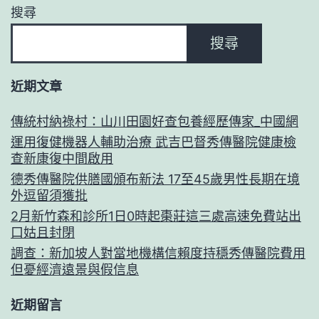
搜尋
搜尋
近期文章
傳統村納祿村：山川田園好查包養經歷傳家_中國網
運用復健機器人輔助治療 武吉巴督秀傳醫院健康檢
查新康復中間啟用
德秀傳醫院供膳國頒布新法 17至45歲男性長期在境
外逗留須獲批
2月新竹森和診所1日0時起棗莊這三處高速免費站出
口姑且封閉
調查：新加坡人對當地機構信賴度持穩秀傳醫院費用
但憂經濟遠景與假信息
近期留言