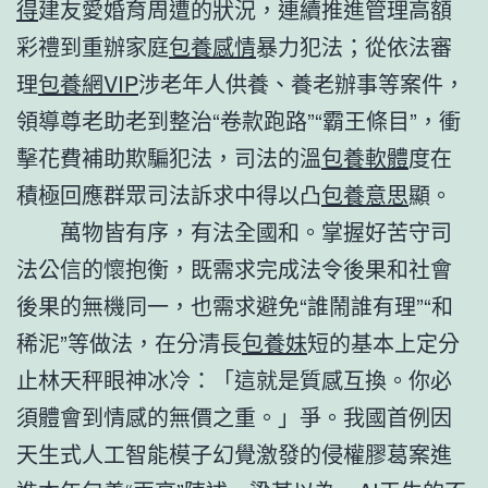
得
建友愛婚育周遭的狀況，連續推進管理高額
彩禮到重辦家庭
包養感情
暴力犯法；從依法審
理
包養網VIP
涉老年人供養、養老辦事等案件，
領導尊老助老到整治“卷款跑路”“霸王條目”，衝
擊花費補助欺騙犯法，司法的溫
包養軟體
度在
積極回應群眾司法訴求中得以凸
包養意思
顯。
萬物皆有序，有法全國和。掌握好苦守司
法公信的懷抱衡，既需求完成法令後果和社會
後果的無機同一，也需求避免“誰鬧誰有理”“和
稀泥”等做法，在分清長
包養妹
短的基本上定分
止林天秤眼神冰冷：「這就是質感互換。你必
須體會到情感的無價之重。」爭。我國首例因
天生式人工智能模子幻覺激發的侵權膠葛案進