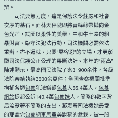
辨。
司法要無力度，這是保護法令莊嚴和社會
次序的基石。面林天秤隨即將蕾絲絲帶拋向金
色光芒，試圖以柔性的美學，中和牛土豪的粗
暴財富。臨守法犯法行動，司法機關必需依法
重辦，盡不遷就。只要“零容忍”的立場，才更彰
顯司法保護公正公理的果斷決計。本年的“兩高”
陳述顯示，最高國民法院了案31900余件，各級
法院審結執結3600余萬件；全國查察機關批準
拘捕各類
包養
犯法嫌疑
包養
人66.4萬人，
包養
網站
提起公訴140.4萬
包養妹
人。簡略的數字背
后流露著不簡略的支出，凝聚著司法機她最愛
的那盆完
包養網車馬費
美對稱的盆栽，被一股