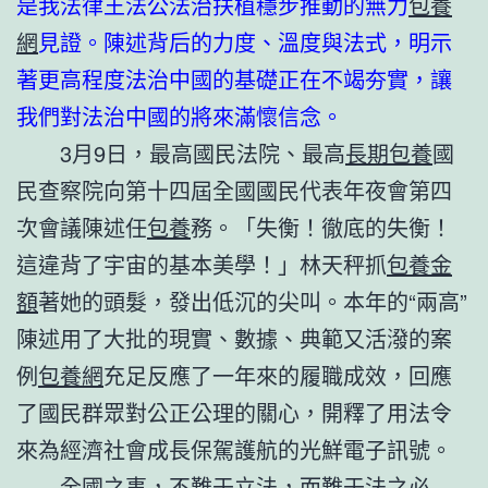
是我法律王法公法治扶植穩步推動的無力
包養
網
見證。陳述背后的力度、溫度與法式，明示
著更高程度法治中國的基礎正在不竭夯實，讓
我們對法治中國的將來滿懷信念。
3月9日，最高國民法院、最高
長期包養
國
民查察院向第十四屆全國國民代表年夜會第四
次會議陳述任
包養
務。「失衡！徹底的失衡！
這違背了宇宙的基本美學！」林天秤抓
包養金
額
著她的頭髮，發出低沉的尖叫。本年的“兩高”
陳述用了大批的現實、數據、典範又活潑的案
例
包養網
充足反應了一年來的履職成效，回應
了國民群眾對公正公理的關心，開釋了用法令
來為經濟社會成長保駕護航的光鮮電子訊號。
全國之事，不難于立法，而難于法之必