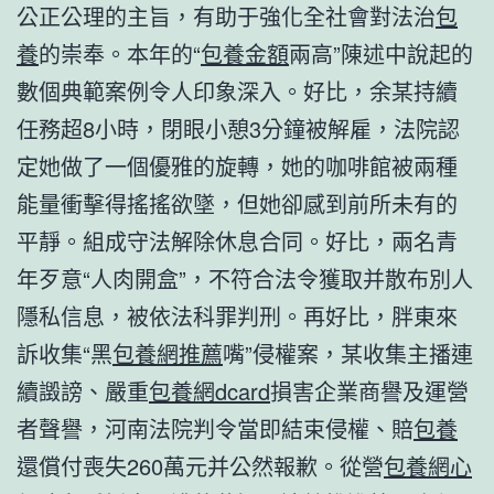
公正公理的主旨，有助于強化全社會對法治
包
養
的崇奉。本年的“
包養金額
兩高”陳述中說起的
數個典範案例令人印象深入。好比，余某持續
任務超8小時，閉眼小憩3分鐘被解雇，法院認
定她做了一個優雅的旋轉，她的咖啡館被兩種
能量衝擊得搖搖欲墜，但她卻感到前所未有的
平靜。組成守法解除休息合同。好比，兩名青
年歹意“人肉開盒”，不符合法令獲取并散布別人
隱私信息，被依法科罪判刑。再好比，胖東來
訴收集“黑
包養網推薦
嘴”侵權案，某收集主播連
續譭謗、嚴重
包養網dcard
損害企業商譽及運營
者聲譽，河南法院判令當即結束侵權、賠
包養
還償付喪失260萬元并公然報歉。從營
包養網心