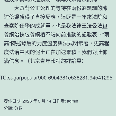
大眾對公正公理的等待在兩份輕飄飄的陳
述傍邊獲得了直接反應，這既是一年來法院和
查察院任務的成就單，也是我法律王法公法
包
養網
治扶
包養網
植不竭向前推動的記載表。“兩
高”陳述背后的力度溫度與法式明示著，更高程
度法治中國的泥土正在加速累積，我們對此佈
滿信念。（北京青年報特約評論員）
TC:sugarpopular900 69b4381e538281.94541295
發佈日期:
2026 年 3 月 14 日
作者:
admin
分類:
分數