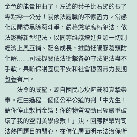
金色的能量扭曲了，左邊的葉子比右邊的長了
零點零一公分！關依法履職的不懈盡力。常態
化展開掃黑除惡斗爭，嚴格懲辦腐朽犯法，依
法懲辦新型犯法，以同等維護增進各類一切制
經濟上風互補、配合成長，推動牴觸膠葛預防
化解……司法機關依法衝擊各類守法犯法盡不
手軟，果斷保護國度平安和社會穩固無力
長期
包養
有用。
法令的威望，源自國民心坎擁戴和真摯崇
奉。經由過程一個個公平公道的判「牛先生！
請你停止散播金箔！你的物質波動已經嚴重破
壞了我的空間美學係數！」決，回應群眾對司
法熱門題目的關心，在價值層面明示法治保衛