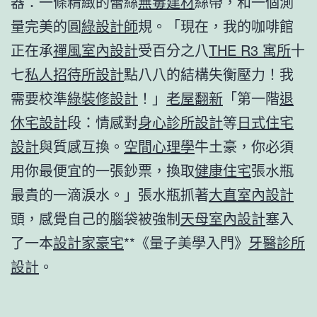
器：一條精緻的蕾絲
無毒建材
絲帶，和一個測
量完美的圓
綠設計師
規。「現在，我的咖啡館
正在承
禪風室內設計
受百分之八
THE R3 寓所
十
七
私人招待所設計
點八八的結構失衡壓力！我
需要校準
綠裝修設計
！」
老屋翻新
「第一階
退
休宅設計
段：情感對
身心診所設計
等
日式住宅
設計
與質感互換。
空間心理學
牛土豪，你必須
用你最便宜的一張鈔票，換取
健康住宅
張水瓶
最貴的一滴淚水。」張水瓶抓著
大直室內設計
頭，感覺自己的腦袋被強制
天母室內設計
塞入
了一本
設計家豪宅
**《量子美學入門》
牙醫診所
設計
。