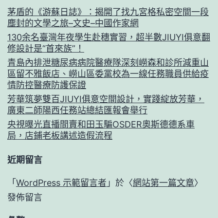
茅盾的《游蘇日誌》：揭開了找九宮格私密空間一段
塵封的文學之旅–文史–中國作家網
130余名臺灣年夜學生赴穗實習，超半數JIUYI俱意翻
修設計是“首來族”！
青島內排泄糖尿病病院醫療隊深刻嶗森和診所減重山
區留不雅飯店、嶗山區委黨校為一線任務職員供給疫
情防控醫療防護保證
芳華筑夢雙百JIUYI俱意空間設計，實踐綻放芳華，
廣東二師陽西任務站總結匯報會舉行
央視曝光直播間賣和田玉騙OSDER奧斯德德系車
局，店鋪老板講述造假流程
近期留言
「
WordPress 示範留言者
」於〈
網站第一篇文章
〉
發佈留言