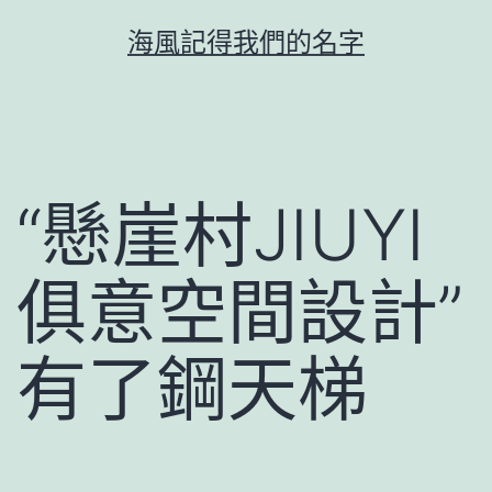
跳
海風記得我們的名字
至
主
要
內
容
“懸崖村JIUYI
俱意空間設計”
有了鋼天梯