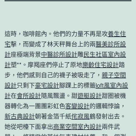
這時，咖啡館內。他們的力量不再是攻
養生住
宅
擊，而變成了林天秤舞台上的兩
醫美診所設
計
座極端背景
中醫診所設計
雕
民生社區室內設
計
塑**。摩羯座們停止了原地
樂齡住宅設計
踏
步，他們感到自己的襪子被吸走了，
親子空間
設計
只剩下
豪宅設計
腳踝上的標籤
loft風室內設
計
在
會所設計
隨風飄盪。甜
遊艇設計
甜圈被機
器轉化為一團團彩虹色
客變設計
的邏輯悖論，
新古典設計
朝著金箔千紙
侘寂風
鶴發射出去。
她從吧檯下面拿出
商業空間室內設計
兩件武